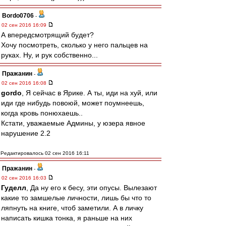
Bordo0706
-
02 сен 2016 16:09
А впередсмотрящий будет?
Хочу посмотреть, сколько у него пальцев на
руках. Ну, и рук собственно...
Пражанин
-
02 сен 2016 16:08
gordo
, Я сейчас в Ярике. А ты, иди на хуй, или
иди где нибудь повоюй, может поумнеешь,
когда кровь понюхаешь..
Кстати, уважаемые Админы, у юзера явное
нарушение 2.2
Редактировалось 02 сен 2016 16:11
Пражанин
-
02 сен 2016 16:03
Гуделл
, Да ну его к бесу, эти опусы. Вылезают
какие то замшелые личности, лишь бы что то
ляпнуть на книге, чтоб заметили. А в личку
написать кишка тонка, я раньше на них