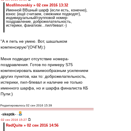
Mosfilmovskiy » 02 сен 2016 13:32
Именной ВВшный шарф (если есть, конечно),
взнос (ещё считаем, смежники подводят),
индивидуальный/групповой номер-
поздравление, доброжелательность,
истерики, фанатизм...пил/бевал:-)
"А я петь не умею. Вот, шашлыком
компенсирую"(ОЧГМ):)
Меня подводит отсутствие номера-
поздравления. Готов по примеру S75
компенсировать взаимообразным усилением
других пунктов, как то: доброжелательность,
истерики, пил-блевал и наличие не только
именного шарфа, но и шарфа финалиста КБ
Пули:)
Редактировалось 02 сен 2016 15:39
-skeptik-
-
02 сен 2016 15:27
RedQuite » 02 сен 2016 14:56