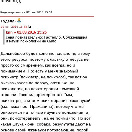
отпустят)))
Редактировалось 02 сен 2016 15:51
Гуделл
-
02 сен 2016 15:44
knn » 02.09.2016 15:25
сеня познавательно: Гастелло, Солженицина
и науки психологии не было
Дальнейшее будет, конечно, сильно не в тему
этого ресурса, поэтому к ластику отнесусь не
просто со смирением, как всегда, но и
пониманием. Но: есть у меня знакомый
психиатр (психиатр, не психолог), так вот он
высказывался по поводу, опять же, не
психологии, но психотерапии - смежной
отрасли. Говорил примерно так: "мы,
психиатры, считаем психотерапию лженаукой
(см. ниже пост Пражанина), потому что мы
опираемся на точные научные положения, а
они, психотерапевты, на не пойми что. Но вот
какая штука - они, собаки, результаты дают на
основе своей лженауки потрясающие, порой