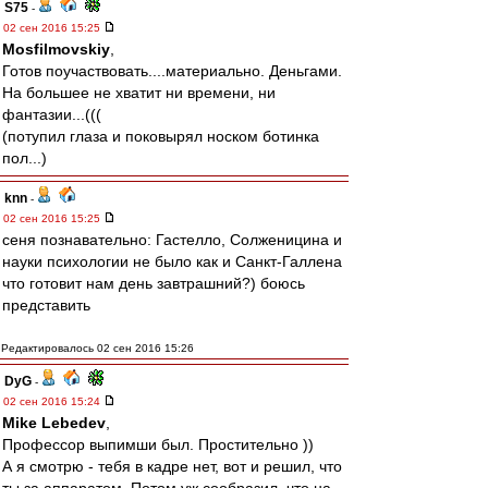
S75
-
02 сен 2016 15:25
Mosfilmovskiy
,
Готов поучаствовать....материально. Деньгами.
На большее не хватит ни времени, ни
фантазии...(((
(потупил глаза и поковырял носком ботинка
пол...)
knn
-
02 сен 2016 15:25
сеня познавательно: Гастелло, Солженицина и
науки психологии не было как и Санкт-Галлена
что готовит нам день завтрашний?) боюсь
представить
Редактировалось 02 сен 2016 15:26
DyG
-
02 сен 2016 15:24
Mike Lebedev
,
Профессор выпимши был. Простительно ))
А я смотрю - тебя в кадре нет, вот и решил, что