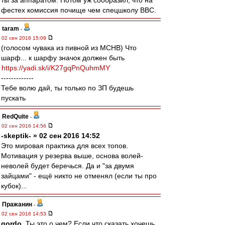
ты за аппаратом. Потом уж сообразил, что на
фестех комиссия почище чем спецшколу ВВС.
taram
-
02 сен 2016 15:09
(голосом чувака из пивной из МСНВ) Что
шарф... к шарфу значок должен быть
https://yadi.sk/i/K27gqPnQuhmMY
-------------
Тебе волю дай, ты только по ЗП будешь
пускать
RedQuite
-
02 сен 2016 14:56
-skeptik- » 02 сен 2016 14:52
Это мировая практика для всех топов.
Мотивация у резерва выше, основа волей-
неволей будет беречься. Да и "за двумя
зайцами" - ещё никто не отменял (если ты про
кубок)...
Пражанин
-
02 сен 2016 14:53
gordo
, Ты это о чем? Если что сказать хочешь