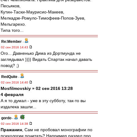
Песьяков,
Кутин-Таски-Маурисио-Макеев,
Мелкадзе-Ромуло-Тимофеев-Попов-Зуев,
Мельгарехо.
Типа того...
Re:Member
-
02 сен 2016 14:43
Ого... Давненько Дима из Дортмунда не
заглядывал )))) Видать Спартак начал давать
повод? ;)
RedQuite
-
02 сен 2016 14:40
Mosfilmovskiy » 02 сен 2016 13:28
4 февраля
А я то думал - уже в эту субботу, так-то вы
издалека зашли...
gordo
-
02 сен 2016 14:38
Пражанин
, Сам не пробовал монографии по
психологии почитать? Например раздел про