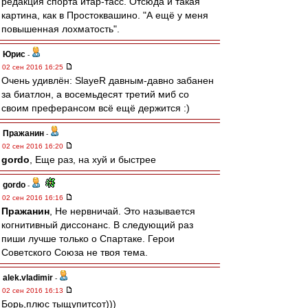
редакция спорта итар-тасс. Отсюда и такая
картина, как в Простоквашино. "А ещё у меня
повышенная лохматость".
Юрис
-
02 сен 2016 16:25
Очень удивлён: SlayeR давным-давно забанен
за биатлон, а восемьдесят третий миб со
своим преферансом всё ещё держится :)
Пражанин
-
02 сен 2016 16:20
gordo
, Еще раз, на хуй и быстрее
gordo
-
02 сен 2016 16:16
Пражанин
, Не нервничай. Это называется
когнитивный диссонанс. В следующий раз
пиши лучше только о Спартаке. Герои
Советского Союза не твоя тема.
alek.vladimir
-
02 сен 2016 16:13
Борь,плюс тыщупитсот)))