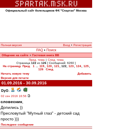
Официальный сайт болельщиков ФК "Спартак" Москва
Полная версия
Вход
•
Регистрация
FAQ
•
Поиск
Общение на сайте
Гостевая книга ВВ
»
Пред. тема
|
След. тема
Страница
122
из
126
[ Сообщений: 6260 ]
На страницу
Пред.
1
...
119
,
120
,
121
,
122
,
123
,
124
,
125
,
126
След.
Начать новую тему
Добавить
Версия для печати
01.09.2016 - 30.09.2016
DyG
-
02 сен 2016 16:56
словесник
,
Допились ))
Пресловутый "Мутный глаз" - детский сад
просто )))
Последнее сообщение