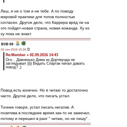
Леш, я не о том и не тебе. А по поводу
мировой практики для топов полностью
согласен. Другое дело, что Каррера вряд ли на
это пойдет-новая страна, новая команда. Ху из
ху пока не знает.
BVB 09
-
02 сен 2016 15:26
Re:Member » 02.09.2016 14:43
Ого... Давненько Дима из Дортмунда не
заглядывал )))) Видать Спартак начал давать
повод? ;)
Повод есть конечно. Но я читаю то достаточно
часто. Другое дело, что писать устал.
Точнее говоря, устал писать негатив. А
позитива в последнее время как-то не замечал,
потому и перешел в ранг " читаю, но не пишу" .