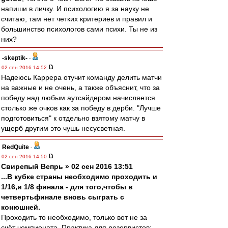
напиши в личку. И психологию я за науку не
считаю, там нет четких критериев и правил и
большинство психологов сами психи. Ты не из
них?
-skeptik-
-
02 сен 2016 14:52
Надеюсь Каррера отучит команду делить матчи
на важные и не очень, а также объяснит, что за
победу над любым аутсайдером начисляется
столько же очков как за победу в дерби. "Лучше
подготовиться" к отдельно взятому матчу в
ущерб другим это чушь несусветная.
RedQuite
-
02 сен 2016 14:50
Свирепый Вепрь » 02 сен 2016 13:51
...В кубке страны необходимо проходить и
1/16,и 1/8 финала - для того,чтобы в
четвертьфинале вновь сыграть с
конюшней.
Проходить то необходимо, только вот не за
счёт чемпионата. Практика для резервистов: