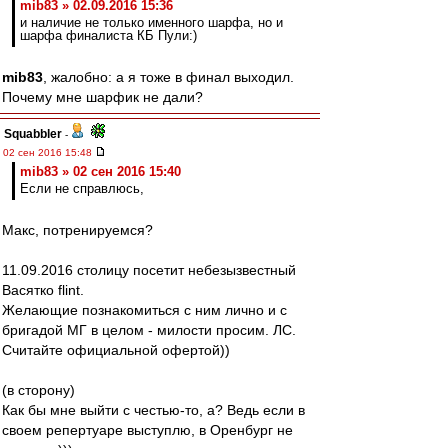
mib83 » 02.09.2016 15:36
и наличие не только именного шарфа, но и
шарфа финалиста КБ Пули:)
mib83
, жалобно: а я тоже в финал выходил.
Почему мне шарфик не дали?
Squabbler
-
02 сен 2016 15:48
mib83 » 02 сен 2016 15:40
Если не справлюсь,
Макс, потренируемся?
11.09.2016 столицу посетит небезызвестный
Васятко flint.
Желающие познакомиться с ним лично и с
бригадой МГ в целом - милости просим. ЛС.
Считайте официальной офертой))
(в сторону)
Как бы мне выйти с честью-то, а? Ведь если в
своем репертуаре выступлю, в Оренбург не