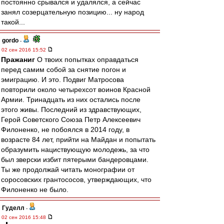
постоянно срывался и удалялся, а сейчас
занял созерцательную позицию... ну народ
такой...
gordo
-
02 сен 2016 15:52
Пражаниг
О твоих попытках оправдаться
перед самим собой за снятие погон и
эмиграцию. И это. Подвиг Матросова
повторили около четырехсот воинов Красной
Армии. Тринадцать из них остались после
этого живы. Последний из здравствующих,
Герой Советского Союза Петр Алексеевич
Филоненко, не побоялся в 2014 году, в
возрасте 84 лет, прийти на Майдан и попытать
образумить нациствующую молодежь, за что
был зверски избит пятерыми бандеровцами.
Ты же продолжай читать монографии от
соросовских грантососов, утверждающих, что
Филоненко не было.
Гуделл
-
02 сен 2016 15:48