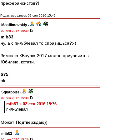
преферансистов?!
Редактировалось 02 сен 2016 15:42
Mosfilmovskiy
-
02 сен 2016 15:39
mib83
,
ну, а с пил/блевал то справишься?:-)
Зимнюю КБпулю-2017 можно приурочить к
Юбилею, кстати.
S75
,
ok
Squabbler
-
02 сен 2016 15:39
mib83 » 02 сен 2016 15:36
пил-блевал
Может. Подтверждаю))
mib83
-
02 сен 2016 15:36