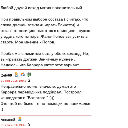
Любой другой исход матча положительный.
При правильном выборе состава ( считаю, что
слева должен все-таки играть Боккетти) и
отказе от позиционных атак в принципе , нужно
угадать кого из пары Жано-Попов выпустить в
старте. Мое мнение - Попов.
Проблемы с лимитом есть у обоих команд. Но,
выигрывать должен Зенит-ему нужнее .
Надеюсь, что Каррера учтет этот вариант.
Zely69
-
30 сен 2016 19:42
Неправильно понял вначале, думал это
Каррера переводчика подбирал. Построил
кандидатов и "Вот этого!" :)))
Это чтоб не было - я по-немецки не нанимался
:)
чннхнпS
-
30 сен 2016 19:40