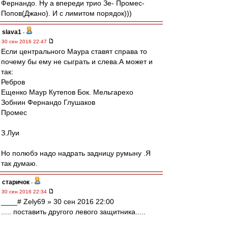
Фернандо. Ну а впереди трио Зе- Промес-
Попов(Джано). И с лимитом порядок)))
slava1
-
30 сен 2016 22:47
Если центрального Маура ставят справа то
почему бы ему не сыграть и слева.А может и
так:
Ребров
Ещенко Маур Кутепов Бок. Мельгарехо
Зобнин Фернандо Глушаков
Промес
З.Луи
Но полюбэ надо надрать задницу румыну .Я
так думаю.
старичок
-
30 сен 2016 22:34
____# Zely69 » 30 сен 2016 22:00
..... поставить другого левого защитника.....