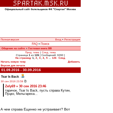
Официальный сайт болельщиков ФК "Спартак" Москва
Полная версия
Вход
•
Регистрация
FAQ
•
Поиск
Общение на сайте
Гостевая книга ВВ
»
Пред. тема
|
След. тема
Страница
1
из
126
[ Сообщений: 6260 ]
На страницу
1
,
2
,
3
,
4
,
5
...
126
След.
Начать новую тему
Добавить
Версия для печати
01.09.2016 - 30.09.2016
Tsar Is Back
-
30 сен 2016 23:59
Zely69 » 30 сен 2016 23:46
таричок, Tsar Is Back, пусть справа Кутин,
Пуцко, Мельгареха...
А чем справа Ещенко не устраивает? Вот