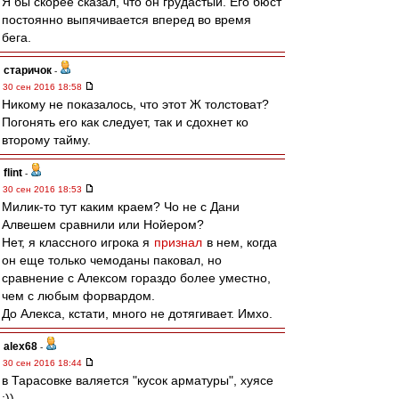
Я бы скорее сказал, что он грудастый. Его бюст
постоянно выпячивается вперед во время
бега.
старичок
-
30 сен 2016 18:58
Никому не показалось, что этот Ж толстоват?
Погонять его как следует, так и сдохнет ко
второму тайму.
flint
-
30 сен 2016 18:53
Милик-то тут каким краем? Чо не с Дани
Алвешем сравнили или Нойером?
Нет, я классного игрока я
признал
в нем, когда
он еще только чемоданы паковал, но
сравнение с Алексом гораздо более уместно,
чем с любым форвардом.
До Алекса, кстати, много не дотягивает. Имхо.
alex68
-
30 сен 2016 18:44
в Тарасовке валяется "кусок арматуры", хуясе
:))