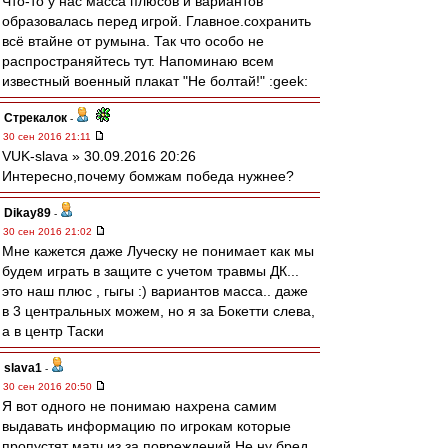
Что-то у нас масса плюсов и вариантов
образовалась перед игрой. Главное.сохранить
всё втайне от румына. Так что особо не
распространяйтесь тут. Напоминаю всем
известный военный плакат "Не болтай!" :geek:
Стрекалок
-
30 сен 2016 21:11
VUK-slava » 30.09.2016 20:26
Интересно,почему бомжам победа нужнее?
Dikay89
-
30 сен 2016 21:02
Мне кажется даже Луческу не понимает как мы
будем играть в защите с учетом травмы ДК...
это наш плюс , гыгы :) вариантов масса.. даже
в 3 центральных можем, но я за Бокетти слева,
а в центр Таски
slava1
-
30 сен 2016 20:50
Я вот одного не понимаю нахрена самим
выдавать информацию по игрокам которые
пропустят матч из за повреждений.Не ну бред