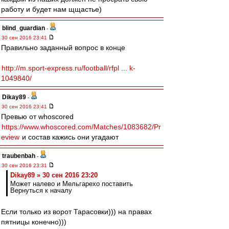
работу и будет нам щщастье)
blind_guardian
-
30 сен 2016 23:41
Правильно заданный вопрос в конце
http://m.sport-express.ru/football/rfpl ... k-
1049840/
Dikay89
-
30 сен 2016 23:41
Превью от whoscored
https://www.whoscored.com/Matches/1083682/Pr
eview
и состав кажись они угадают
traubenbah
-
30 сен 2016 23:31
Dikay89 » 30 сен 2016 23:20
Может налево и Мельгарехо поставить
Вернуться к началу
Если только из ворот Тарасовки))) на правах
пятницы конечно)))