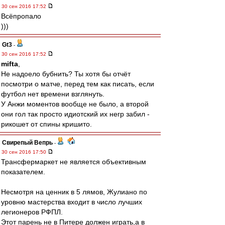
30 сен 2016 17:52
Всёпропало
)))
Gt3
-
30 сен 2016 17:52
mifta
,
Не надоело бубнить? Ты хотя бы отчёт
посмотри о матче, перед тем как писать, если
футбол нет времени взглянуть.
У Анжи моментов вообще не было, а второй
они гол так просто идиотский их негр забил -
рикошет от спины кришито.
Свирепый Вепрь
-
30 сен 2016 17:50
Трансфермаркет не является объективным
показателем.
Несмотря на ценник в 5 лямов, Жулиано по
уровню мастерства входит в число лучших
легионеров РФПЛ.
Этот парень не в Питере должен играть,а в