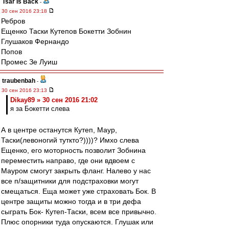
Tsar Is Back
-
30 сен 2016 23:18
Ребров
Ещенко Таски Кутепов Бокетти Зобнин
Глушаков Фернандо
Попов
Промес Зе Луиш
traubenbah
-
30 сен 2016 23:13
Dikay89 » 30 сен 2016 21:02
я за Бокетти слева
А в центре останутся Кутеп, Маур,
Таски(левоногий туткто?))))? Имхо слева
Ещенко, его моторность позволит Зобнина
переместить направо, где они вдвоем с
Мауром смогут закрыть фланг. Налево у нас
все п/защитники для подстраховки могут
смещаться. Еща может уже страховать Бок. В
центре защиты можно тогда и в три дефа
сыграть Бок- Кутеп-Таски, всем все привычно.
Плюс опорники туда опускаются. Глушак или