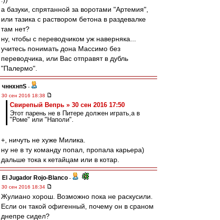
а базуки, спрятанной за воротами "Артемия",
или тазика с раствором бетона в раздевалке
там нет?
ну, чтобы с переводчиком уж наверняка...
учитесь понимать дона Массимо без
переводчика, или Вас отправят в дубль
"Палермо".
чннхнпS
-
30 сен 2016 18:38
Свирепый Вепрь » 30 сен 2016 17:50
Этот парень не в Питере должен играть,а в
"Роме" или "Наполи".
+, ничуть не хуже Милика.
ну не в ту команду попал, пропала карьера)
дальше тока к кетайцам или в котар.
El Jugador Rojo-Blanco
-
30 сен 2016 18:34
Жулиано хорош. Возможно пока не раскусили.
Если он такой офигенный, почему он в сраном
днепре сидел?