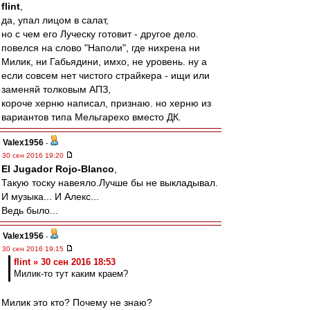
flint
,
да, упал лицом в салат,
но с чем его Луческу готовит - другое дело.
повелся на слово "Наполи", где нихрена ни
Милик, ни Габьядини, имхо, не уровень. ну а
если совсем нет чистого страйкера - ищи или
заменяй толковым АПЗ,
короче херню написал, признаю. но херню из
вариантов типа Мельгарехо вместо ДК.
Valex1956
-
30 сен 2016 19:20
El Jugador Rojo-Blanco
,
Такую тоску навеяло.Лучше бы не выкладывал.
И музыка... И Алекс...
Ведь было...
Valex1956
-
30 сен 2016 19:15
flint » 30 сен 2016 18:53
Милик-то тут каким краем?
Милик это кто? Почему не знаю?