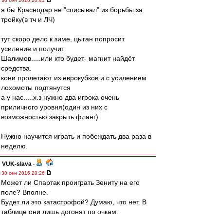
30 сен 2016 20:41
я бы Краснодар не "списывал" из борьбы за
тройку(в тч и ЛЧ)
тут скоро дело к зиме, цыган попросит
усиление и получит
Шалимов.....или кто будет- магнит найдёт
средства.
кони пролетают из еврокубков и с усилением
лохомоты подтянутся
а у нас.....х.з нужно два игрока очень
приличного уровня(один из них с
возможностью закрыть фланг).
Нужно научится играть и побеждать два раза в
неделю.
VUK-slava
-
30 сен 2016 20:26
Может ли Спартак проиграть Зениту на его
поле? Вполне.
Будет ли это катастрофой? Думаю, что нет. В
таблице они лишь догонят по очкам.