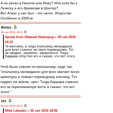
А не уехал в Наполи или Рому? Или хотя бы к
Луческу и его бразилам в Шахтер?
Вот Алекс у нас был - это нечто. Искусство.
Особенно в 2009-м.
Montez
-
30 сен 2016 18:21
Артем from Нижний Новгород » 30 сен 2016
14:15
Те молчали, и тогда итальянец неожиданно
для всех схватил за горло переводчика. Тот
не ожидал, захрипел, закашлялся. Тогда
Каррера отпустил его и сказал, что вот этого.
Чтоб было совсем по-киношному, надо так:
"итальянец неожиданно для всех хватает кусок
арматуры и ломает переводчику ключицу. Тот
падает на землю, орет. Тогда Каррера схватил
его за переломанную кость и сказал, что вот
этого."
Gt3
-
30 сен 2016 18:17
Mike Lebedev » 30 сен 2016 18:06