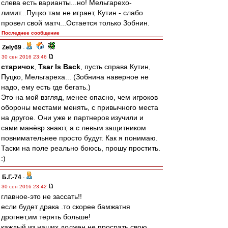
слева есть варианты...но! Мельгарехо-
лимит...Пуцко там не играет, Кутин - слабо
провел свой матч...Остается только Зобнин.
Последнее сообщение
Zely69
-
30 сен 2016 23:46
старичок
,
Tsar Is Back
, пусть справа Кутин,
Пуцко, Мельгареха... (Зобнина наверное не
надо, ему есть где бегать.)
Это на мой взгляд, менее опасно, чем игроков
обороны местами менять, с привычного места
на другое. Они уже и партнеров изучили и
сами манёвр знают, а с левым защитником
повнимательнее просто будут. Как я понимаю.
Таски на поле реально боюсь, прошу простить.
:)
Б.Г.-74
-
30 сен 2016 23:42
главное-это не зассать!!
если будет драка .то скорее бамжатня
дрогнет,им терять больше!
каждый из наших должен не просрать свою