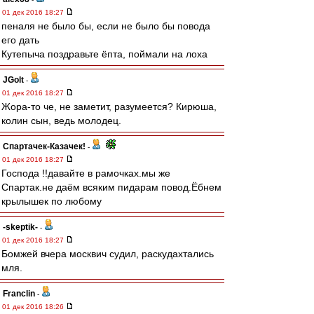
01 дек 2016 18:27
пеналя не было бы, если не было бы повода
его дать
Кутепыча поздравьте ёпта, поймали на лоха
JGolt
-
01 дек 2016 18:27
Жора-то че, не заметит, разумеется? Кирюша,
колин сын, ведь молодец.
Спартачек-Казачек!
-
01 дек 2016 18:27
Господа !!давайте в рамочках.мы же
Спартак.не даём всяким пидарам повод.Ёбнем
крылышек по любому
-skeptik-
-
01 дек 2016 18:27
Бомжей вчера москвич судил, раскудахтались
мля.
Franclin
-
01 дек 2016 18:26