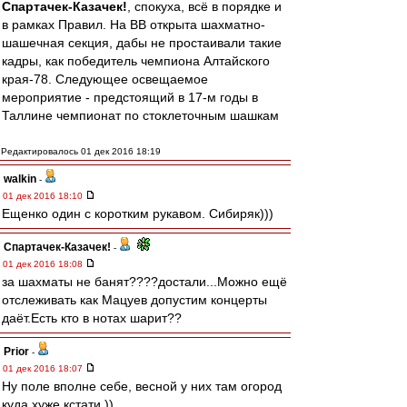
Спартачек-Казачек!
, спокуха, всё в порядке и
в рамках Правил. На ВВ открыта шахматно-
шашечная секция, дабы не простаивали такие
кадры, как победитель чемпиона Алтайского
края-78. Следующее освещаемое
мероприятие - предстоящий в 17-м годы в
Таллине чемпионат по стоклеточным шашкам
Редактировалось 01 дек 2016 18:19
walkin
-
01 дек 2016 18:10
Ещенко один с коротким рукавом. Сибиряк)))
Спартачек-Казачек!
-
01 дек 2016 18:08
за шахматы не банят????достали...Можно ещё
отслеживать как Мацуев допустим концерты
даёт.Есть кто в нотах шарит??
Prior
-
01 дек 2016 18:07
Ну поле вполне себе, весной у них там огород
куда хуже кстати )).