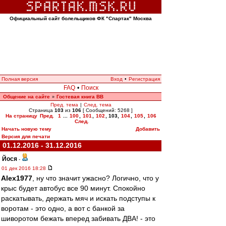
Официальный сайт болельщиков ФК "Спартак" Москва
Полная версия
Вход
•
Регистрация
FAQ
•
Поиск
Общение на сайте
Гостевая книга ВВ
»
Пред. тема
|
След. тема
Страница
103
из
106
[ Сообщений: 5268 ]
На страницу
Пред.
1
...
100
,
101
,
102
,
103
,
104
,
105
,
106
След.
Начать новую тему
Добавить
Версия для печати
01.12.2016 - 31.12.2016
Йося
-
01 дек 2016 18:28
Alex1977
, ну что значит ужасно? Логично, что у
крыс будет автобус все 90 минут. Спокойно
раскатывать, держать мяч и искать подступы к
воротам - это одно, а вот с банкой за
шиворотом бежать вперед забивать ДВА! - это