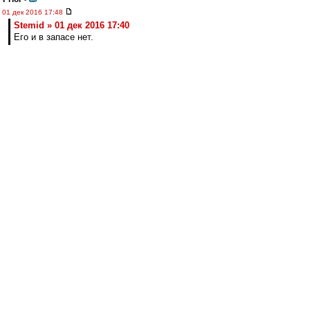
01 дек 2016 17:48
Stemid » 01 дек 2016 17:40
Его и в запасе нет.
У Ромуло как и у Бокетти с Таски контракт
летом 2017 заканчивается, началось катание
по переподписанию, в заявку попадать
перестал как и двое упомянутых.
Eugene5010
-
01 дек 2016 17:47
Последний шанс для Давыдова, имхо.
Покажет себя - останется в команде, не
покажет - растворится в толпе "неограненых".
Stemid
-
01 дек 2016 17:45
Valex1956
, сегодня только одна замена,
Давыдов вместо Попова (супротив прошлого
матча).
agk
-