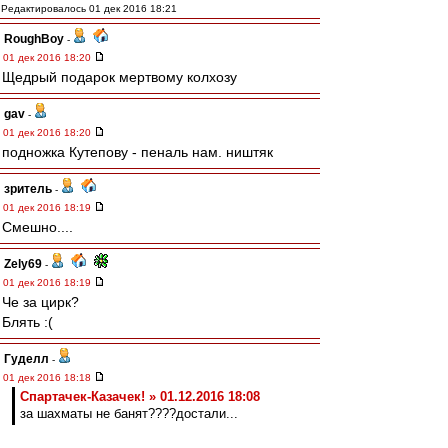
Редактировалось 01 дек 2016 18:21
RoughBoy
-
01 дек 2016 18:20
Щедрый подарок мертвому колхозу
gav
-
01 дек 2016 18:20
подножка Кутепову - пеналь нам. ништяк
зpитель
-
01 дек 2016 18:19
Смешно....
Zely69
-
01 дек 2016 18:19
Че за цирк?
Блять :(
Гуделл
-
01 дек 2016 18:18
Спартачек-Казачек! » 01.12.2016 18:08
за шахматы не банят????достали...