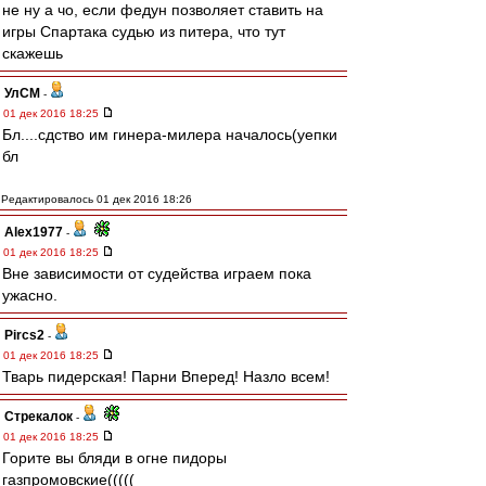
не ну а чо, если федун позволяет ставить на
игры Спартака судью из питера, что тут
скажешь
УлСМ
-
01 дек 2016 18:25
Бл....сдство им гинера-милера началось(уепки
бл
Редактировалось 01 дек 2016 18:26
Alex1977
-
01 дек 2016 18:25
Вне зависимости от судейства играем пока
ужасно.
Pircs2
-
01 дек 2016 18:25
Тварь пидерская! Парни Вперед! Назло всем!
Стрекалок
-
01 дек 2016 18:25
Горите вы бляди в огне пидоры
газпромовские(((((