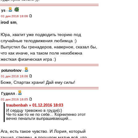
ys
-
01 дек 2016 18:06
irod sm
,
Юра, хватит уже подводить теорию под
случайные телодвижения любимца :)
Выпустил бы гренадеров, наверное, сказал бы,
что как иначе, на таком поле неизбежна
жесткая физическая игра :)
poluno4nov
-
01 дек 2016 18:06
Боже, Спартак храни! Дай ему силы!
Гуделл
-
01 дек 2016 18:05
traubenbah » 01.12.2016 18:03
И сердцу тревожно в груди(с)
Че-то как-то не по себе... Корниленко этот
вечно пенальти выпрашивающий...
Ага, есть такое чувство. И Лория, который
тащил, стервец, в прошлом матче всё, что