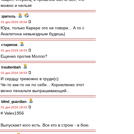
можно и нельзя
зpитель
-
01 дек 2016 18:04
Юра, только Карере это не говори... А то с
Аналитона невыездным будешь)
старичок
-
01 дек 2016 18:03
Ещенко против Молло?
traubenbah
-
01 дек 2016 18:03
И сердцу тревожно в груди(с)
Че-то как-то не по себе... Корниленко этот
вечно пенальти выпрашивающий...
blind_guardian
-
01 дек 2016 18:02
# Valex1956
Выпускает кого есть. Все кто в строю - в бою.