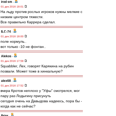
irod sm
-
01 дек 2016 18:01
На льду против рослых игроков нужны мелкие с
низким центром тяжести.
Все правильно Каррера сделал.
Б.Г.-74
-
01 дек 2016 18:00
поле нормуль..
вот только -10 не фонтан..
Alekos
-
01 дек 2016 17:58
Squabbler, Лех, говорят Карякина на рубин
позвали. Может тоже в хинкальную?
alex68
-
01 дек 2016 17:52
вчера Кротов неплохо у "Уфы" смотрелся, мог
пару раз Лодыгину присунуть
сегодня очень на Давыдова надеюсь, пора бы -
когда как не сейчас?
Prior
-