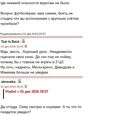
где никакой опасности воротам не было.
Вопрос футболёрам: вам самим, блять,не
стыдно,что вы колхозникам с крупным счётом
проебали?
Редактировалось 01 дек 2016 20:07
Tsar Is Back
-
01 дек 2016 20:02
Мда, жесть...Хороший урок...Неадекватно
оценили свои силы. До сих пор не пойму,
почему бы с говном не играть в 3 ЦЗ.
Ну хоть, надеюсь, Мельгарехо, Давыдова и
Макеева больше не увидим.
olxovatka
-
01 дек 2016 20:01
Vladisl » 01 дек 2016 19:57
Да оттуда. Сижу смотрю и охуеваю. А ты что то
пиздатое увидел?