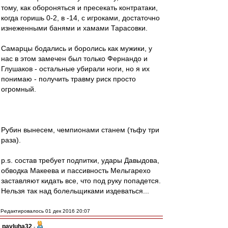
тому, как обороняться и пресекать контратаки,
когда горишь 0-2, в -14, с игроками, достаточно
изнеженными банями и хамами Тарасовки.
Самарцы бодались и боролись как мужики, у
нас в этом замечен был только Фернандо и
Глушаков - остальные убирали ноги, но я их
понимаю - получить травму риск просто
огромный.
Рубин вынесем, чемпионами станем (тьфу три
раза).
p.s. состав требует подпитки, удары Давыдова,
обводка Макеева и пассивность Мельгарехо
заставляют кидать все, что под руку попадется.
Нельзя так над болельщиками издеваться...
Редактировалось 01 дек 2016 20:07
pavluha32
-