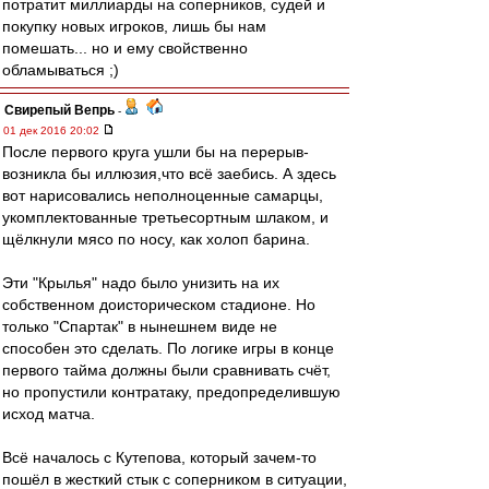
потратит миллиарды на соперников, судей и
покупку новых игроков, лишь бы нам
помешать... но и ему свойственно
обламываться ;)
Свирепый Вепрь
-
01 дек 2016 20:02
После первого круга ушли бы на перерыв-
возникла бы иллюзия,что всё заебись. А здесь
вот нарисовались неполноценные самарцы,
укомплектованные третьесортным шлаком, и
щёлкнули мясо по носу, как холоп барина.
Эти "Крылья" надо было унизить на их
собственном доисторическом стадионе. Но
только "Спартак" в нынешнем виде не
способен это сделать. По логике игры в конце
первого тайма должны были сравнивать счёт,
но пропустили контратаку, предопределившую
исход матча.
Всё началось с Кутепова, который зачем-то
пошёл в жесткий стык с соперником в ситуации,