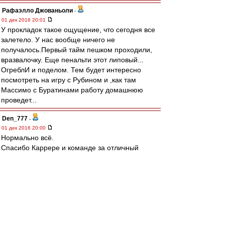
Рафаэлло Джованьоли
-
01 дек 2016 20:01
У прокладок такое ощущение, что сегодня все
залетело. У нас вообще ничего не
получалось.Первый тайм пешком проходили,
вразвалочку. Еще пенальти этот липовый...
ОгреблИ и поделом. Тем будет интересно
посмотреть на игру с Рубином и ,как там
Массимо с Буратинами работу домашнюю
проведет...
Den_777
-
01 дек 2016 20:00
Нормально всё.
Спасибо Каррере и команде за отличный
первый круг. Поражения так или иначе будут
случаться.
spartak1972
-
01 дек 2016 19:59
Olddima
, На покупке Мельгарехо настоял
Аленичев он и сам об этом говорил