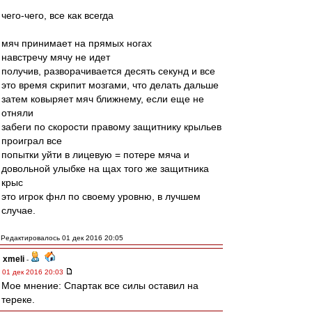
чего-чего, все как всегда
мяч принимает на прямых ногах
навстречу мячу не идет
получив, разворачивается десять секунд и все
это время скрипит мозгами, что делать дальше
затем ковыряет мяч ближнему, если еще не
отняли
забеги по скорости правому защитнику крыльев
проиграл все
попытки уйти в лицевую = потере мяча и
довольной улыбке на щах того же защитника
крыс
это игрок фнл по своему уровню, в лучшем
случае.
Редактировалось 01 дек 2016 20:05
xmeli
-
01 дек 2016 20:03
Мое мнение: Спартак все силы оставил на
тереке.