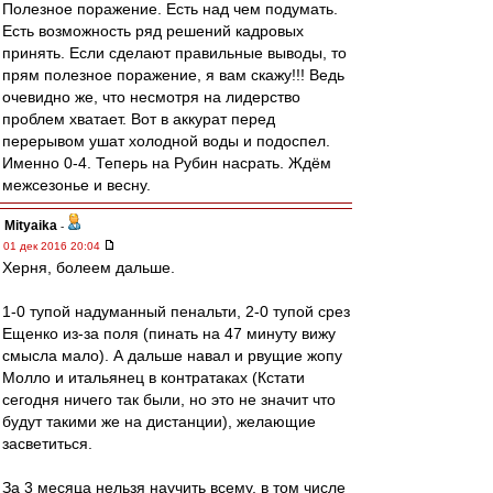
Полезное поражение. Есть над чем подумать.
Есть возможность ряд решений кадровых
принять. Если сделают правильные выводы, то
прям полезное поражение, я вам скажу!!! Ведь
очевидно же, что несмотря на лидерство
проблем хватает. Вот в аккурат перед
перерывом ушат холодной воды и подоспел.
Именно 0-4. Теперь на Рубин насрать. Ждём
межсезонье и весну.
Mityaika
-
01 дек 2016 20:04
Херня, болеем дальше.
1-0 тупой надуманный пенальти, 2-0 тупой срез
Ещенко из-за поля (пинать на 47 минуту вижу
смысла мало). А дальше навал и рвущие жопу
Молло и итальянец в контратаках (Кстати
сегодня ничего так были, но это не значит что
будут такими же на дистанции), желающие
засветиться.
За 3 месяца нельзя научить всему, в том числе