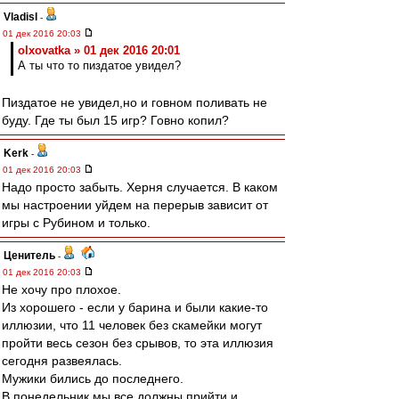
Vladisl
-
01 дек 2016 20:03
olxovatka » 01 дек 2016 20:01
А ты что то пиздатое увидел?
Пиздатое не увидел,но и говном поливать не
буду. Где ты был 15 игр? Говно копил?
Kerk
-
01 дек 2016 20:03
Надо просто забыть. Херня случается. В каком
мы настроении уйдем на перерыв зависит от
игры с Рубином и только.
Ценитель
-
01 дек 2016 20:03
Не хочу про плохое.
Из хорошего - если у барина и были какие-то
иллюзии, что 11 человек без скамейки могут
пройти весь сезон без срывов, то эта иллюзия
сегодня развеялась.
Мужики бились до последнего.
В понедельник мы все должны прийти и