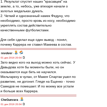
1. Результат спустит наших "красавцев" на
землю, а то, небось, уже втихаря начали о
золотых медальках думать.
2. Четкий и однозначный намек Федуну, что
необходимо, просто кровь из носу, необходимо
укреплять состав действительно
качественными футболистами.
Для себя сделал еще один вывод - понял,
почему Каррера не ставил Макеева в состав.
revolver
-
01 дек 2016 20:04
Зато видно кого на выход можно хоть сейчас. У
Давыдова хотя бы моменты были, но он
оказывается еще бить не научился.
Мельгареху в чулан, от Макея Спартак ушел по
развитию, не догонит. Глядя на Ещенко - точно
Самедов не помешает. И по моему все устали
и больше всех Каррера.
CheGuevara
-
01 дек 2016 20:04