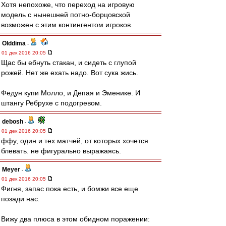
Хотя непохоже, что переход на игровую
модель с нынешней потно-борцовской
возможен с этим контингентом игроков.
Olddima
-
01 дек 2016 20:05
Щас бы ебнуть стакан, и сидеть с глупой
рожей. Нет же ехать надо. Вот сука жись.
Федун купи Молло, и Депая и Эменике. И
штангу Ребрухе с подогревом.
debosh
-
01 дек 2016 20:05
ффу, один и тех матчей, от которых хочется
блевать. не фигурально выражаясь.
Meyer
-
01 дек 2016 20:05
Фигня, запас пока есть, и бомжи все еще
позади нас.
Вижу два плюса в этом обидном поражении: