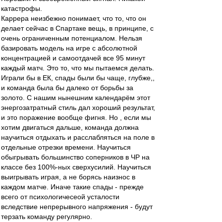
катастрофы.
Каррера неизбежно понимает, что то, что он
делает сейчас в Спартаке вещь, в принципе, с
очень ограниченным потенциалом. Нельзя
базировать модель на игре с абсолютной
концентрацией и самоотдачей все 95 минут
каждый матч. Это то, что мы пытаемся делать.
Играли бы в ЕК, спады были бы чаще, глубже,,
и команда была бы далеко от борьбы за
золото. С нашим нынешним календарём этот
энергозатратный стиль дал хороший результат,
и это поражение вообще фигня. Но , если мы
хотим двигаться дальше, команда должна
научиться отдыхать и расслабляться на поле в
отдельные отрезки времени. Научиться
обыгрывать большинство соперников в ЧР на
классе без 100%-ных сверхусилий. Научиться
выигрывать играя, а не борясь наизнос в
каждом матче. Иначе такие спады - прежде
всего от психологичесеой усталости
вследствие непрерывного напряжения - будут
терзать команду регулярно.