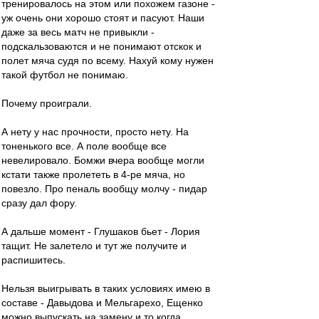
тренировалось на этом или похожем газоне -
уж очень они хорошо стоят и пасуют. Наши
даже за весь матч не привыкли -
подскальзоваются и не понимают отскок и
полет мяча судя по всему. Нахуй кому нужен
такой футбол не понимаю.
Почему проиграли.
А нету у нас прочности, просто нету. На
тоненького все. А поле вообще все
невелировало. Бомжи вчера вообще могли
кстати также пролететь в 4-ре мяча, но
повезло. Про пеналь вообщу молчу - пидар
сразу дал фору.
А дальше момент - Глушаков бьет - Лория
тащит. Не залетело и тут же получите и
распишитесь.
Нельзя выигрывать в таких условиях имею в
составе - Давыдова и Мельгарехо, Ещенко
можно выпускать на замену и то когда