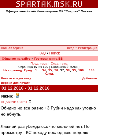
Официальный сайт болельщиков ФК "Спартак" Москва
Полная версия
Вход
•
Регистрация
FAQ
•
Поиск
Общение на сайте
Гостевая книга ВВ
»
Пред. тема
|
След. тема
Страница
97
из
106
[ Сообщений: 5268 ]
На страницу
Пред.
1
...
94
,
95
,
96
,
97
,
98
,
99
,
100
...
106
След.
Начать новую тему
Добавить
Версия для печати
01.12.2016 - 31.12.2016
NikNik
-
01 дек 2016 20:11
Обидно но все равно +3 Рубин надо как угодно
но ебнуть.
Лишний раз убеждаюсь что мелочей нет. По
просмотру - КС походу последнюю неделю