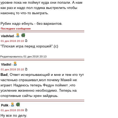
уровне пока не поймут куда они попали. А нам
как раз и надо пол годика выстрелить чтобы
наконец то что-то выиграть.
Рубин надо ебнуть - без вариантов.
Последнее сообщение
vladvlad
-
01 дек 2016 20:10
"Плохая игра перед хорошей".(c)
Редактировалось 01 дек 2016 20:13
Vladisl
-
01 дек 2016 20:10
Bad
, Ответ исчерпывающий и мне и тем кто тут
частенько спрашивал,мол почему Макей не
играет. Надеюсь теперь Федун поймет ,что
усиление жизненно необходимо. Теперь на
спортивные сайты хрен зайдешь.
Pulik
-
01 дек 2016 20:09
Ну все по делу.