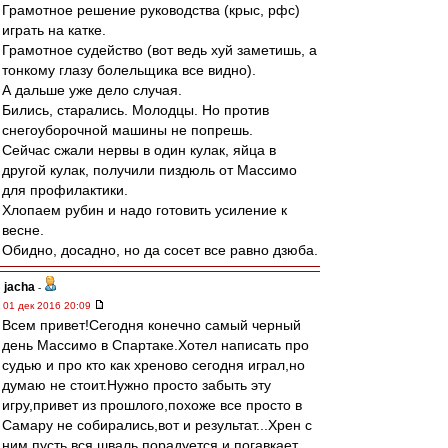
Грамотное решение руководства (крыс, рфс)
играть на катке.
Грамотное судейство (вот ведь хуй заметишь, а
тонкому глазу болельщика все видно).
А дальше уже дело случая.
Бились, старались. Молодцы. Но против
снегоуборочной машины не попрешь.
Сейчас сжали нервы в один кулак, яйца в
другой кулак, получили пиздюль от Массимо
для профилактики.
Хлопаем рубин и надо готовить усиление к
весне.
Обидно, досадно, но да сосет все равно дзюба.
jacha
-
01 дек 2016 20:09
Всем привет!Сегодня конечно самый черный
день Массимо в Спартаке.Хотел написать про
судью и про кто как хреново сегодня играл,но
думаю не стоит.Нужно просто забыть эту
игру,привет из прошлого,похоже все просто в
Самару не собирались,вот и результат...Хрен с
ним пусть вся шваль порадуется и погавкает...