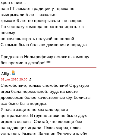
хрен с ним...
наш ГТ ломает традиции у терека не
выигрывали 5 лет ..извольте
крысам 6 лет не проигрывали..не вопрос.....
По честнаку команда не хотела играть х.з
почему.
не хочешь играть получай по полной.
С томью было больше движения и порядка..
Предлагаю Нольтрофеичу оставить команду
без премии в декабре!!!!!!
Allig
-
01 дек 2016 20:06
Спокойствие, только спокойствие! Структура
игры была нормальной. Будь на месте
дровосеков более качественные футболисты,
все было бы в порядке.
У нас в защите не хватало одного
центрального. В группе атаки не было двух
игроков основы. Считай, что вооюще без
нападающих играли. Плюс мороз, плюс
усталость. Бывает. Задание Федуну и клубу -