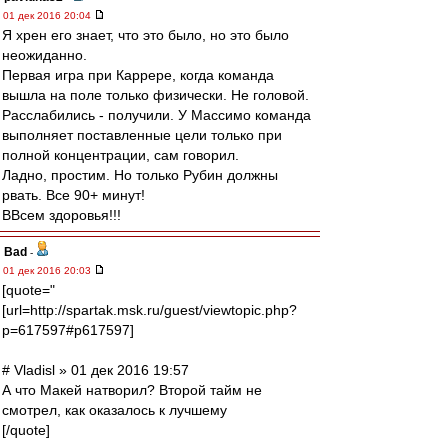
01 дек 2016 20:04
Я хрен его знает, что это было, но это было
неожиданно.
Первая игра при Каррере, когда команда
вышла на поле только физически. Не головой.
Расслабились - получили. У Массимо команда
выполняет поставленные цели только при
полной концентрации, сам говорил.
Ладно, простим. Но только Рубин должны
рвать. Все 90+ минут!
ВВсем здоровья!!!
Bad
-
01 дек 2016 20:03
[quote="
[url=http://spartak.msk.ru/guest/viewtopic.php?
p=617597#p617597]
# Vladisl » 01 дек 2016 19:57
А что Макей натворил? Второй тайм не
смотрел, как оказалось к лучшему
[/quote]