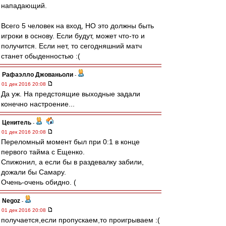
нападающий.
Всего 5 человек на вход, НО это должны быть
игроки в основу. Если будут, может что-то и
получится. Если нет, то сегодняшний матч
станет обыденностью :(
Рафаэлло Джованьоли
-
01 дек 2016 20:08
Да уж. На предстоящие выходные задали
конечно настроение...
Ценитель
-
01 дек 2016 20:08
Переломный момент был при 0:1 в конце
первого тайма с Ещенко.
Спижонил, а если бы в раздевалку забили,
дожали бы Самару.
Очень-очень обидно. (
Negoz
-
01 дек 2016 20:08
получается,если пропускаем,то проигрываем :(