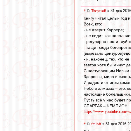
#
Тверской
» 31 дек 2016
Книгу читал целый год 
Всех, кто:
- не #верит Каррере;
- не видит, как наполня
- регулярно постит хуй
- тащит сюда богопроти
[вырезано цензурой]едо
- и, наконец, тех, кто 
завтра хотя бы минут д
С наступающим Новым г
Здоровья, мира и счасть
И радости от игры кома
Небо в алмазах – это, к
настоящие болельщики.
Пусть всё у нас будет п
СПАРТАК – ЧЕМПИОН!
https://www.youtube.com/
#
froloff
» 31 дек 2016 2