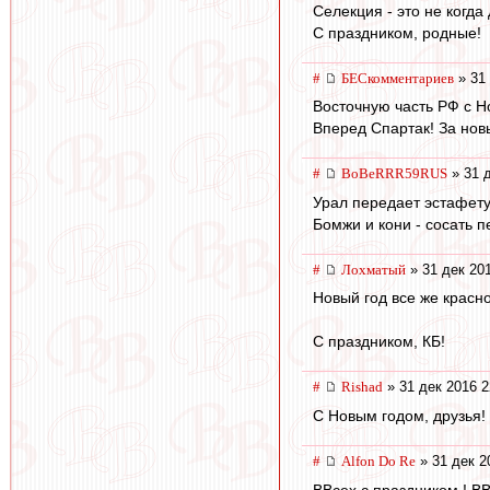
Селекция - это не когда
С праздником, родные!
#
БЕСкомментариев
» 31 
Восточную часть РФ с 
Вперед Спартак! За но
#
BoBeRRR59RUS
» 31 д
Урал передает эстафету 
Бомжи и кони - сосать п
#
Лохматый
» 31 дек 20
Новый год все же красно
С праздником, КБ!
#
Rishad
» 31 дек 2016 2
С Новым годом, друзья!
#
Alfon Do Re
» 31 дек 2
ВВсех с праздником ! ВВ