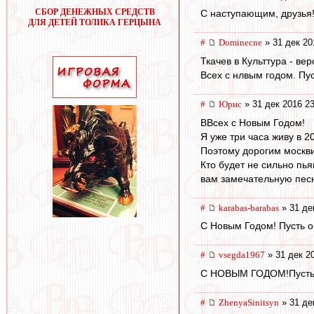
СБОР ДЕНЕЖНЫХ СРЕДСТВ
С наступающим, друзья
ДЛЯ ДЕТЕЙ ТОЛИКА ГЕРЦЫНА
#
Dominecne
» 31 дек 20
Ткачев в Культтура - ве
Всех с нлвым годом. Пу
#
Юрис
» 31 дек 2016 23
ВВсех с Новым Годом!
Я уже три часа живу в 2
Поэтому дорогим москви
Кто будет не сильно пья
вам замечательную песн
#
karabas-barabas
» 31 де
С Новым Годом! Пусть о
#
vsegda1967
» 31 дек 2
С НОВЫМ ГОДОМ!Пусть с
#
ZhenyaSinitsyn
» 31 де