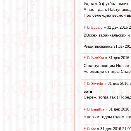
Ух, какой футбол нынче 
А нас - да, с Наступающ
Про селекцию весной вы
#
Eduard
» 31 дек 2016 2
ВВссех забайкальских и 
Редактировалось 31 дек 201
#
IvanKor
» 31 дек 2016 
С наступающим Новым Го
же эмоции от игры Спарт
#
Severin
» 31 дек 2016 
cafir
,
Серёж, тогда так.) Побе
#
kamilba
» 31 дек 2016 
с новым годом годом кр
#
fac
» 31 дек 2016 21:0