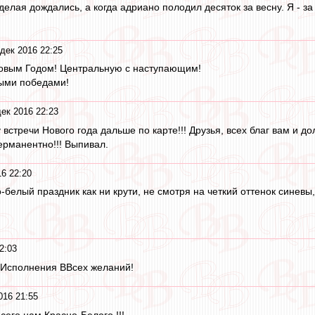
 делая дождались, а когда адриано полодил десяток за весну. Я - 
дек 2016 22:25
Новым Годом! Центральную с наступающим!
выми победами!
ек 2016 22:23
встречи Нового года дальше по карте!!! Друзья, всех благ вам и дол
ерманентно!!! Выпивал.
16 22:20
-белый праздник как ни крути, не смотря на четкий оттенок синевы
2:03
 Исполнения ВВсех желаний!
016 21:55
сего нам Красно-Белого !!!