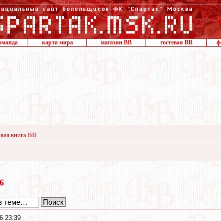
оманда
карта мира
магазин ВВ
гостевая ВВ
ф
вая книга ВВ
16
6 23:39