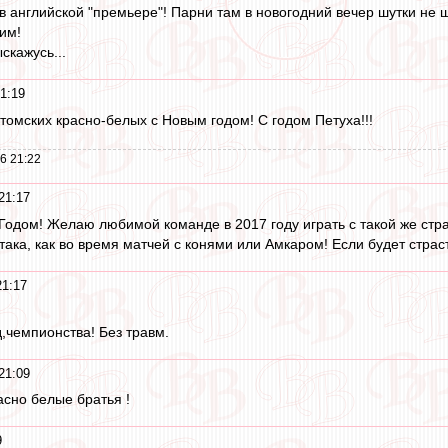
в английской "премьере"! Парни там в новогодний вечер шутки не ш
им!
скажусь...
1:19
томских красно-белых с Новым годом! С годом Петуха!!!
6 21:22
21:17
дом! Желаю любимой команде в 2017 году играть с такой же страст
ака, как во время матчей с конями или Амкаром! Если будет страст
21:17
д,чемпионства! Без травм.
21:09
асно белые братья !
9