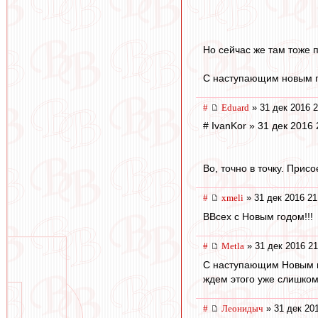
Но сейчас же там тоже 
С наступающим новым г
#
Eduard
» 31 дек 2016 2
# IvanKor » 31 дек 2016 
Во, точно в точку. При
#
xmeli
» 31 дек 2016 21
ВВсех с Новым годом!!!
#
Metla
» 31 дек 2016 21
С наступающим Новым го
ждем этого уже слишком д
#
Леонидыч
» 31 дек 20