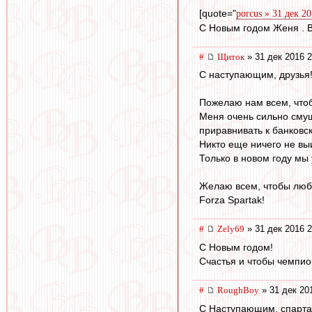
[quote="
porcus » 31 дек 2
С Новым годом Женя . Вс
#
Щиток
» 31 дек 2016 2
С наступающим, друзья
Пожелаю нам всем, чтоб
Меня очень сильно смущ
приравнивать к банковс
Никто еще ничего не выи
Только в новом году мы
Желаю всем, чтобы люби
Forza Spartak!
#
Zely69
» 31 дек 2016 2
С Новым годом!
Счастья и чтобы чемпио
#
RoughBoy
» 31 дек 20
С Наступающим, спарта