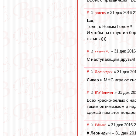
#
porcus
» 31 дек 2016 2
fac
,
Толя, с Новым Годом!!
И чтобы ты отпустил бор
гыгыгы))))
#
vvovv70
» 31 дек 2016
С наступающим,друзья! 
#
Леонидыч
» 31 дек 20
Ливер и МНС играют сно
#
RW forever
» 31 дек 20
Всех красно-белых с на
таким оптимизмом и над
сделай нам этот подаро
#
Eduard
» 31 дек 2016 2
# Леонидыч » 31 дек 20