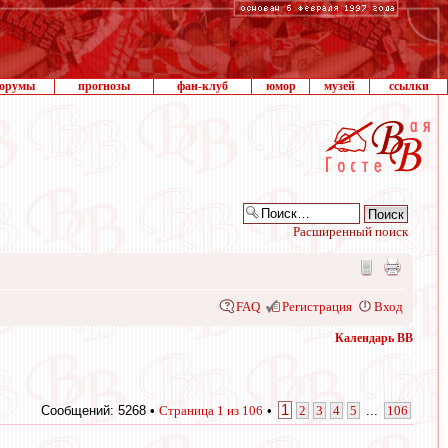
орумы
прогнозы
фан-клуб
юмор
музей
ссылки
Расширенный поиск
FAQ
Регистрация
Вход
Календарь ВВ
1
Сообщений: 5268 •
Страница
1
из
106
•
2
3
4
5
...
106