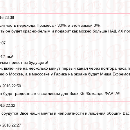
!
16 23:38
роятность перехода Промеса - 30%, а этой зимой 0%.
сть он будет красно-белым и подарит как можно больше НАШИХ по
:07
017-ом!
чам привет из будущего!
н, включите на несколько минут первый канал через полтора часа 
ю о Москве, а в массовке у Гарика на экране будет Миша Ефремов
к 2016 22:50
н будет радостным счастливым для Всех КБ !Команде ФАРТА!!!
016 22:32
будутся Ввсе наши мечты и неприятности и лишения обошли Вас 
к 2016 22:27