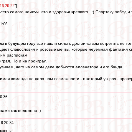
"]
016 20:22
его самого наилучшего и здоровья крепкого . :) Спартаку побед и т
1:06
!
ы в будущем году все нашли силы с достоинством встретить не то
ают славословия и розовые мечты, которые неуемная фантазия сп
ким распискам.
грал. Но и не проиграл.
 узнаем, чего на самом деле добьются алленаторе и его банда.
мая команда не дала нам возможности - в который уж раз - прове
0:36
нами как положено :)
16 20:34
ковцы!