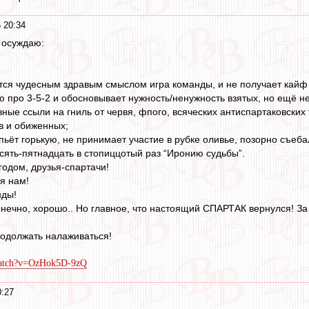
 20:34
и осуждаю:
ется чудесным здравым смыслом игра команды, и не получает кайф 
ню про 3-5-2 и обосновывает нужность/ненужность взятых, но ещё 
вные ссыли на гниль от червя, фпого, всяческих антиспартаковски
в и обиженных;
не пьёт горькую, не принимает участие в рубке оливье, позорно съеб
есять-пятнадцать в стопиццотый раз “Иронию судьбы”.
одом, друзья-спартачи!
я нам!
нды!
онечно, хорошо.. Но главное, что настоящий СПАРТАК вернулся! За 
родолжать налаживаться!
watch?v=OzHok5D-9zQ
0:27