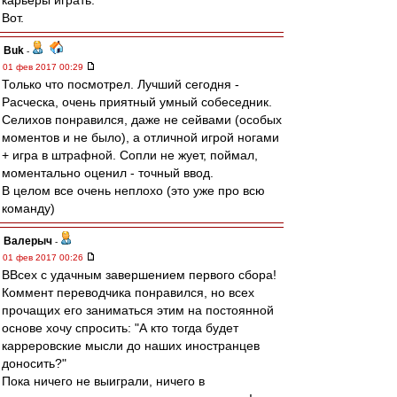
карьеры играть.
Вот.
Buk
-
01 фев 2017 00:29
Только что посмотрел. Лучший сегодня -
Расческа, очень приятный умный собеседник.
Селихов понравился, даже не сейвами (особых
моментов и не было), а отличной игрой ногами
+ игра в штрафной. Сопли не жует, поймал,
моментально оценил - точный ввод.
В целом все очень неплохо (это уже про всю
команду)
Валерыч
-
01 фев 2017 00:26
ВВсех с удачным завершением первого сбора!
Коммент переводчика понравился, но всех
прочащих его заниматься этим на постоянной
основе хочу спросить: "А кто тогда будет
карреровские мысли до наших иностранцев
доносить?"
Пока ничего не выиграли, ничего в