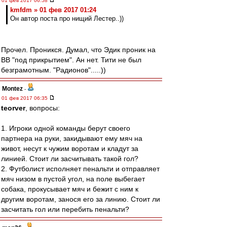
01 фев 2017 06:58
kmfdm » 01 фев 2017 01:24
Он автор поста про нищий Лестер..))
Прочел. Проникся. Думал, что Эдик проник на
ВВ "под прикрытием". Ан нет. Тити не был
безграмотным. "Радионов".....))
Montez
-
01 фев 2017 06:35
teorver
, вопросы:
1. Игроки одной команды берут своего
партнера на руки, закидывают ему мяч на
живот, несут к чужим воротам и кладут за
линией. Стоит ли засчитывать такой гол?
2. Футболист исполняет пенальти и отправляет
мяч низом в пустой угол, на поле выбегает
собака, прокусывает мяч и бежит с ним к
другим воротам, занося его за линию. Стоит ли
засчитать гол или перебить пенальти?