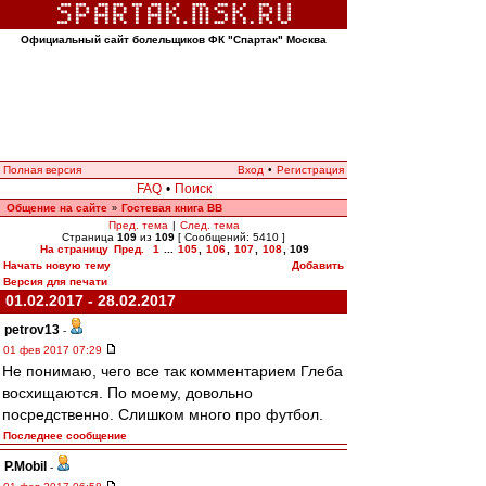
Официальный сайт болельщиков ФК "Спартак" Москва
Полная версия
Вход
•
Регистрация
FAQ
•
Поиск
Общение на сайте
Гостевая книга ВВ
»
Пред. тема
|
След. тема
Страница
109
из
109
[ Сообщений: 5410 ]
На страницу
Пред.
1
...
105
,
106
,
107
,
108
,
109
Начать новую тему
Добавить
Версия для печати
01.02.2017 - 28.02.2017
petrov13
-
01 фев 2017 07:29
Не понимаю, чего все так комментарием Глеба
восхищаются. По моему, довольно
посредственно. Слишком много про футбол.
Последнее сообщение
P.Mobil
-