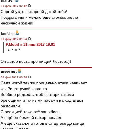
man26
-
01 фев 2017 02:42
Сергей
ys
, с шикарной датой тебя!
Поздравляю и желаю ещё столько же лет
нескучной жизни!
kmfdm
-
01 фев 2017 01:24
P.Mobil » 31 янв 2017 19:01
Ты кто ?
Он автор поста про нищий Лестер..))
авоська
-
01 фев 2017 00:38
Селя ногой так же прицельно атаки начинает,
как Ринат рукой когда-то
Вообще редкость,чтоб вратари такими
бреющими и точными пасами на ход атаки
разгоняли.
С реакцией тоже всё зашибись.
А ещё он бомжей нахер послал.
А ещё сказал,что готов в Спартаке до конца