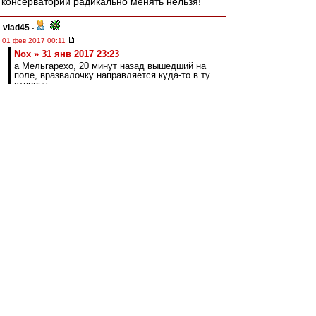
консерватории радикально менять нельзя!
vlad45
-
01 фев 2017 00:11
Nox » 31 янв 2017 23:23
а Мельгарехо, 20 минут назад вышедший на
поле, вразвалочку направляется куда-то в ту
сторону.
Не накручивай лишку. Мельгарехо то как раз и
замкнул бы прострел, не срежь защитник,он по
всему на мяче был первым. А Давыдову просто
некуда больше давать было - только на пустое
место в зоне линии вратарской. Этому еще в
ДЮСШ учат!
Хотя об их будущем в Спартаке скорее с тобой
соглашусь. Но пусть по итогам сборов тренер
выбирает.Ему 13 игр-финалов надо играть..
agk
-
01 фев 2017 00:00
Буц
, Юра, ВЕЛИКИХ всё меньше, к
сожалению(((