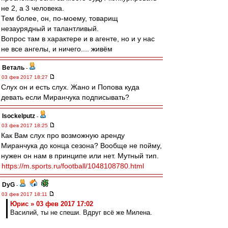
не 2, а 3 человека.
Тем более, он, по-моему, товарищ
незаурядный и талантливый.
Вопрос там в характере и в агенте, но и у нас
не все ангелы, и ничего.... живём
Веталь
-
03 фев 2017 18:27
Слух он и есть слух. Жано и Попова куда
девать если Миранчука подписывать?
Isockelputz
-
03 фев 2017 18:25
Как Вам слух про возможную аренду
Миранчука до конца сезона? Вообще не пойму,
нужен он нам в принципе или нет. Мутный тип.
https://m.sports.ru/football/1048108780.html
DyG
-
03 фев 2017 18:11
Юрис » 03 фев 2017 17:02
Василий, ты не спеши. Вдруг всё же Милена.