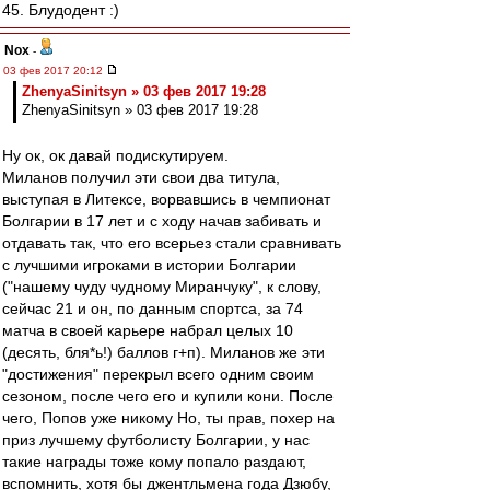
45. Блудодент :)
Nox
-
03 фев 2017 20:12
ZhenyaSinitsyn » 03 фев 2017 19:28
ZhenyaSinitsyn » 03 фев 2017 19:28
Ну ок, ок давай подискутируем.
Миланов получил эти свои два титула,
выступая в Литексе, ворвавшись в чемпионат
Болгарии в 17 лет и с ходу начав забивать и
отдавать так, что его всерьез стали сравнивать
с лучшими игроками в истории Болгарии
("нашему чуду чудному Миранчуку", к слову,
сейчас 21 и он, по данным спортса, за 74
матча в своей карьере набрал целых 10
(десять, бля*ь!) баллов г+п). Миланов же эти
"достижения" перекрыл всего одним своим
сезоном, после чего его и купили кони. После
чего, Попов уже никому Но, ты прав, похер на
приз лучшему футболисту Болгарии, у нас
такие награды тоже кому попало раздают,
вспомнить, хотя бы джентльмена года Дзюбу,