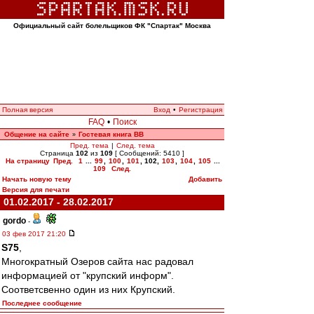
Официальный сайт болельщиков ФК "Спартак" Москва
Полная версия
Вход
•
Регистрация
FAQ
•
Поиск
Общение на сайте
Гостевая книга ВВ
»
Пред. тема
|
След. тема
Страница
102
из
109
[ Сообщений: 5410 ]
На страницу
Пред.
1
...
99
,
100
,
101
,
102
,
103
,
104
,
105
...
109
След.
Начать новую тему
Добавить
Версия для печати
01.02.2017 - 28.02.2017
gordo
-
03 фев 2017 21:20
S75
,
Многократный Озеров сайта нас радовал
информацией от "крупский информ".
Соответсвенно один из них Крупский.
Последнее сообщение