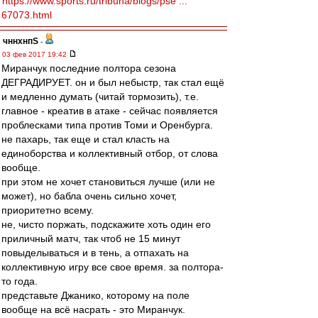
https://www.sports.ru/tribuna/blogs/pse ...
67073.html
чннхнпS
-
03 фев 2017 19:42
Миранчук последние полтора сезона
ДЕГРАДИРУЕТ. он и был небыстр, так стал ещё
и медленно думать (читай тормозить), т.е.
главное - креатив в атаке - сейчас появляется
проблесками типа против Томи и Оренбурга.
не пахарь, так еще и стал класть на
единоборства и коллективный отбор, от слова
вообще.
при этом не хочет становиться лучше (или не
может), но бабла очень сильно хочет,
приоритетно всему.
не, чисто поржать, подскажите хоть один его
приличный матч, так чтоб не 15 минут
повыделываться и в тень, а отпахать на
коллективную игру все свое время. за полтора-
то года.
представьте Джанико, которому на поле
вообще на всё насрать - это Миранчук.