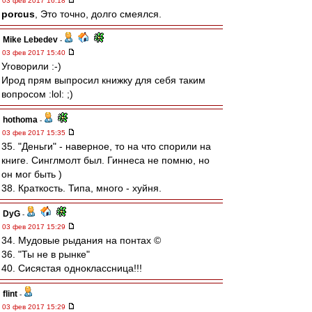
03 фев 2017 16:18
porcus
, Это точно, долго смеялся.
Mike Lebedev
-
03 фев 2017 15:40
Уговорили :-)
Ирод прям выпросил книжку для себя таким
вопросом :lol: ;)
hothoma
-
03 фев 2017 15:35
35. "Деньги" - наверное, то на что спорили на
книге. Синглмолт был. Гиннеса не помню, но
он мог быть )
38. Краткость. Типа, много - хуйня.
DyG
-
03 фев 2017 15:29
34. Мудовые рыдания на понтах ©
36. "Ты не в рынке"
40. Сисястая одноклассница!!!
flint
-
03 фев 2017 15:29