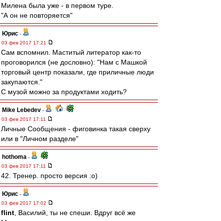
Милена была уже - в первом туре.
"А он не повторяется"
Юрис
-
03 фев 2017 17:21
Сам вспомнил. Маститый литератор как-то
проговорился (не дословно): "Нам с Машкой
торговый центр показали, где приличные люди
закупаются."
С музой можно за продуктами ходить?
Mike Lebedev
-
03 фев 2017 17:11
Личные Сообщения - фиговинка такая сверху
или в "Личном разделе"
hothoma
-
03 фев 2017 17:11
42. Тренер. просто версия :о)
Юрис
-
03 фев 2017 17:02
flint
, Василий, ты не спеши. Вдруг всё же