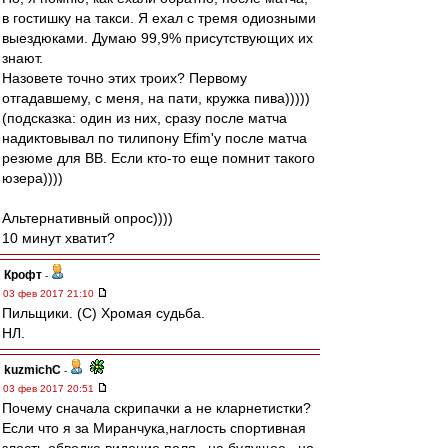
в гостишку на такси. Я ехал с тремя одиозными
выездюками. Думаю 99,9% присутствующих их
знают.
Назовете точно этих троих? Первому
отгадавшему, с меня, на пати, кружка пива)))))
(подсказка: один из них, сразу после матча
надиктовывал по тилипону Efim'у после матча
резюме для ВВ. Если кто-то еще помнит такого
юзера))))
Альтернативный опрос))))
10 минут хватит?
Крофт
-
03 фев 2017 21:10
Пильщики. (С) Хромая судьба.
НЛ.
kuzmichC
-
03 фев 2017 20:51
Почему сначала скрипачки а не кларнетистки?
Если что я за Миранчука,наглость спортивная