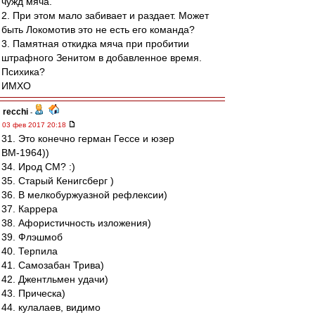
чужд мяча.
2. При этом мало забивает и раздает. Может
быть Локомотив это не есть его команда?
3. Памятная откидка мяча при пробитии
штрафного Зенитом в добавленное время.
Психика?
ИМХО
recchi
-
03 фев 2017 20:18
31. Это конечно герман Гессе и юзер
ВМ-1964))
34. Ирод СМ? :)
35. Старый Кенигсберг )
36. В мелкобуржуазной рефлексии)
37. Каррера
38. Афористичность изложения)
39. Флэшмоб
40. Терпила
41. Самозабан Трива)
42. Джентльмен удачи)
43. Прическа)
44. кулалаев, видимо