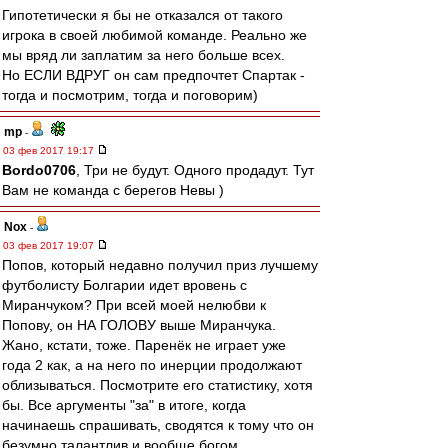
Гипотетически я бы не отказался от такого
игрока в своей любимой команде. Реально же
мы вряд ли заплатим за него больше всех.
Но ЕСЛИ ВДРУГ он сам предпочтет Спартак -
тогда и посмотрим, тогда и поговорим)
mp
-
03 фев 2017 19:17
Bordo0706
, Три не будут. Одного продадут. Тут
Вам не команда с берегов Невы )
Nox
-
03 фев 2017 19:07
Попов, который недавно получил приз лучшему
футболисту Болгарии идет вровень с
Миранчуком? При всей моей нелюбви к
Попову, он НА ГОЛОВУ выше Миранчука.
Жано, кстати, тоже. Паренёк не играет уже
года 2 как, а на него по инерции продолжают
облизываться. Посмотрите его статистику, хотя
бы. Все аргументы "за" в итоге, когда
начинаешь спрашивать, сводятся к тому что он
безумно талантлив и вообще богом