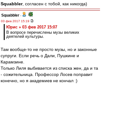
Squabbler
, согласен с тобой, как никогда)
Squabbler
-
03 фев 2017 15:19
Юрис » 03 фев 2017 15:07
В вопросе перечислены музы великих
деятелей культуры.
Там вообще-то не просто музы, но и законные
супруги. Если речь о Дали, Пушкине и
Карамзине.
Только Лиля выбивается из списка жен, да и та
- сожительница. Профессор Лосев поправит
конечно, но я академиев не кончал :)
В любом случае, ИПЖ - ответ на вопрос нумер
40 прекрасный считаю :)
Mosfilmovskiy
-
03 фев 2017 15:15
slonny
,
Да, только те "скрипачки" -
постарели...молодых выписали:-)))