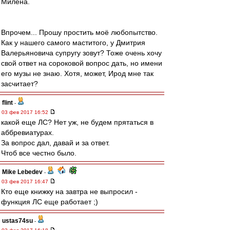
Милена.
Впрочем... Прошу простить моё любопытство.
Как у нашего самого маститого, у Дмитрия
Валерьяновича супругу зовут? Тоже очень хочу
свой ответ на сороковой вопрос дать, но имени
его музы не знаю. Хотя, может, Ирод мне так
засчитает?
flint
-
03 фев 2017 16:52
какой еще ЛС? Нет уж, не будем прятаться в
аббревиатурах.
За вопрос дал, давай и за ответ.
Чтоб все честно было.
Mike Lebedev
-
03 фев 2017 16:47
Кто еще книжку на завтра не выпросил -
функция ЛС еще работает ;)
ustas74su
-