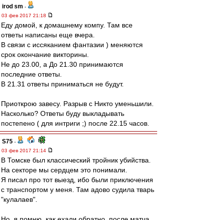
irod sm
-
03 фев 2017 21:18
Еду домой, к домашнему компу. Там все
ответы написаны еще вчера.
В связи с иссяканием фантазии ) меняются
срок окончание викторины.
Не до 23.00, а До 21.30 принимаются
последние ответы.
В 21.31 ответы приниматься не будут.
Приоткрою завесу. Разрыв с Никто уменьшили.
Насколько? Ответы буду выкладывать
постепено ( для интриги ;) после 22.15 часов.
S75
-
03 фев 2017 21:14
В Томске был классический тройник убийства.
На секторе мы сердцем это понимали.
Я писал про тот выезд, ибо были приключения
с транспортом у меня. Там адово судила тварь
"кулалаев".
Но, я помню, как ехали обратно, после матча,