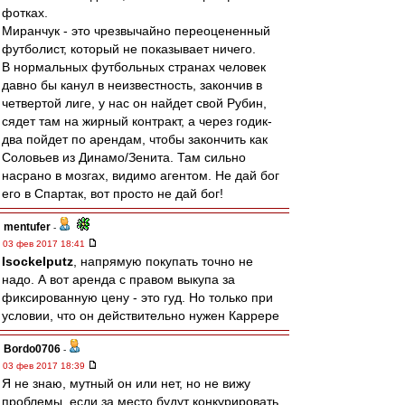
фотках.
Миранчук - это чрезвычайно переоцененный
футболист, который не показывает ничего.
В нормальных футбольных странах человек
давно бы канул в неизвестность, закончив в
четвертой лиге, у нас он найдет свой Рубин,
сядет там на жирный контракт, а через годик-
два пойдет по арендам, чтобы закончить как
Соловьев из Динамо/Зенита. Там сильно
насрано в мозгах, видимо агентом. Не дай бог
его в Спартак, вот просто не дай бог!
mentufer
-
03 фев 2017 18:41
Isockelputz
, напрямую покупать точно не
надо. А вот аренда с правом выкупа за
фиксированную цену - это гуд. Но только при
условии, что он действительно нужен Каррере
Bordo0706
-
03 фев 2017 18:39
Я не знаю, мутный он или нет, но не вижу
проблемы, если за место будут конкурировать