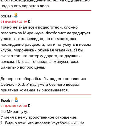
злость,обводка,видение поля...на будущее...но
надо знать характер чела
УхВат
-
03 фев 2017 20:46
Точно не зная всей подноготной, сложно
говорить за Миранчука. Футболист деградирует
у лохов - это очевидно, но он может, как
неожиданно расцвести, так и потухнуть в новом
клубе. Мирончука - обычная угадайка. Я бы
сказал так - за пятерку дорого, за двушник
велкам. Плюсы - очевидны, минусы тоже.
Банально вопрос цены.
До первого сбора был бы рад его появлению.
Сейчас - Х.З. У нас уже и без него весьма
приятная команда вырисовывается.
Крофт
-
03 фев 2017 20:30
По Миранчуку.
У меня к нему тройственное отношение.
1. Видно жеж, что человек "футбольный". Не