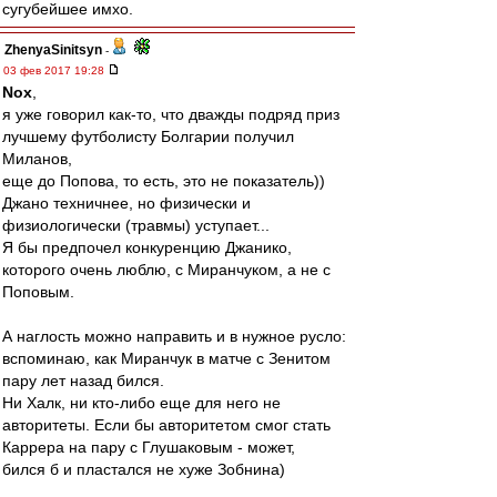
сугубейшее имхо.
ZhenyaSinitsyn
-
03 фев 2017 19:28
Nox
,
я уже говорил как-то, что дважды подряд приз
лучшему футболисту Болгарии получил
Миланов,
еще до Попова, то есть, это не показатель))
Джано техничнее, но физически и
физиологически (травмы) уступает...
Я бы предпочел конкуренцию Джанико,
которого очень люблю, с Миранчуком, а не с
Поповым.
А наглость можно направить и в нужное русло:
вспоминаю, как Миранчук в матче с Зенитом
пару лет назад бился.
Ни Халк, ни кто-либо еще для него не
авторитеты. Если бы авторитетом смог стать
Каррера на пару с Глушаковым - может,
бился б и пластался не хуже Зобнина)