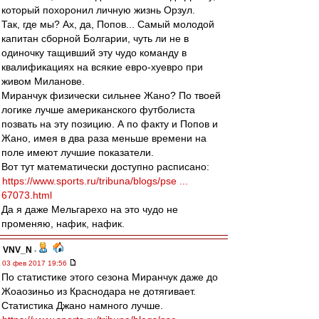
который похоронил личную жизнь Орзул.
Так, где мы? Ах, да, Попов... Самый молодой
капитан сборной Болгарии, чуть ли не в
одиночку тащивший эту чудо команду в
квалификациях на всякие евро-хуевро при
живом Миланове.
Миранчук физически сильнее Жано? По твоей
логике лучше американского футболиста
позвать на эту позицию. А по факту и Попов и
Жано, имея в два раза меньше времени на
поле имеют лучшие показатели.
Вот тут математически доступно расписано:
https://www.sports.ru/tribuna/blogs/pse ...
67073.html
Да я даже Мельгарехо на это чудо не
променяю, нафик, нафик.
VNV_N
-
03 фев 2017 19:56
По статистике этого сезона Миранчук даже до
Жоаозиньо из Краснодара не дотягивает.
Статистика Джано намного лучше.