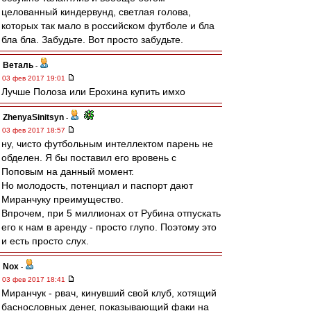
целованный киндервунд, светлая голова,
которых так мало в российском футболе и бла
бла бла. Забудьте. Вот просто забудьте.
Веталь
-
03 фев 2017 19:01
Лучше Полоза или Ерохина купить имхо
ZhenyaSinitsyn
-
03 фев 2017 18:57
ну, чисто футбольным интеллектом парень не
обделен. Я бы поставил его вровень с
Поповым на данный момент.
Но молодость, потенциал и паспорт дают
Миранчуку преимущество.
Впрочем, при 5 миллионах от Рубина отпускать
его к нам в аренду - просто глупо. Поэтому это
и есть просто слух.
Nox
-
03 фев 2017 18:41
Миранчук - рвач, кинувший свой клуб, хотящий
баснословных денег, показывающий факи на