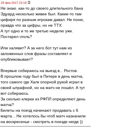
28 фев 2017 23:18
Не знаю. как-то до своего длительного бана
Эдуард несколько живее был. Какие-то там
цифиря по разным игрокам давал. Не поню,
правда что за цифры, но не ТТХ.
А тут одно и то же третью неделю уже.
Постарел чтоль?
Или халявит? А за него бот тут нам из
заложенных слов фразы составляет и
опубликовывает?
Впервые собираюсь на выезд в... Ростов.
В прошлом году был в Питере в день матча,
того самого где Халк опорной рукой играл в
своей штрафной, но на матч не пошёл. А тут
вот собираюсь.
За сколько клерки из РФПЛ определяют день
матча?
Билеты на поезд начинают продавать с 6
марта... Не хотелось бы чтоб матч назначили
на воскресенье - смотреть в поезде негде ))