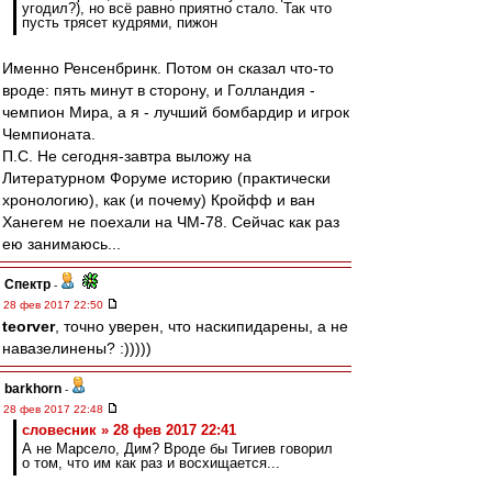
угодил?), но всё равно приятно стало. Так что
пусть трясет кудрями, пижон
Именно Ренсенбринк. Потом он сказал что-то
вроде: пять минут в сторону, и Голландия -
чемпион Мира, а я - лучший бомбардир и игрок
Чемпионата.
П.С. Не сегодня-завтра выложу на
Литературном Форуме историю (практически
хронологию), как (и почему) Кройфф и ван
Ханегем не поехали на ЧМ-78. Сейчас как раз
ею занимаюсь...
Спектр
-
28 фев 2017 22:50
teorver
, точно уверен, что наскипидарены, а не
навазелинены? :)))))
barkhorn
-
28 фев 2017 22:48
словесник » 28 фев 2017 22:41
А не Марсело, Дим? Вроде бы Тигиев говорил
о том, что им как раз и восхищается...