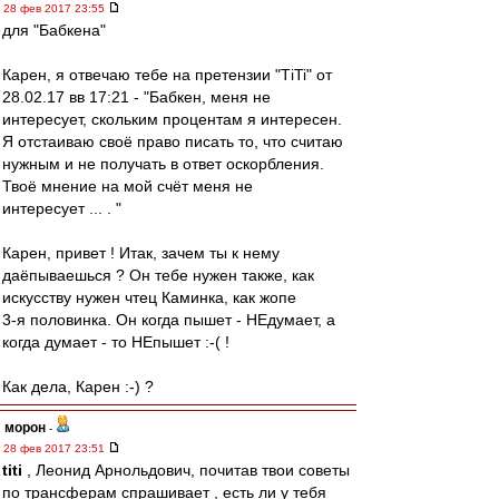
28 фев 2017 23:55
для "Бабкена"
Карен, я отвечаю тебе на претензии "ТiTi" от
28.02.17 вв 17:21 - "Бабкен, меня не
интересует, скольким процентам я интересен.
Я отстаиваю своё право писать то, что считаю
нужным и не получать в ответ оскорбления.
Твоё мнение на мой счёт меня не
интересует ... . "
Карен, привет ! Итак, зачем ты к нему
даёпываешься ? Он тебе нужен также, как
искусству нужен чтец Каминка, как жопе
3-я половинка. Он когда пышет - НЕдумает, а
когда думает - то НЕпышет :-( !
Как дела, Карен :-) ?
морон
-
28 фев 2017 23:51
titi
, Леонид Арнольдович, почитав твои советы
по трансферам спрашивает , есть ли у тебя