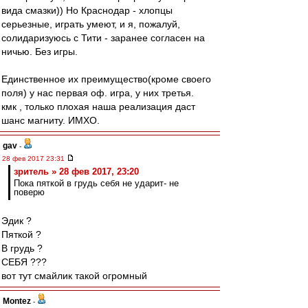
вида смазки)) Но Краснодар - хлопцы
серьезные, играть умеют, и я, пожалуй,
солидаризуюсь с Тити - заранее согласен на
ничью. Без игры.
Единственное их преимущество(кроме своего
поля) у нас первая оф. игра, у них третья.
кмк , только плохая наша реализация даст
шанс магниту. ИМХО.
gav
-
28 фев 2017 23:31
зpитель » 28 фев 2017, 23:20
Пока пяткой в грудь себя не ударит- не
поверю
Эдик ?
Пяткой ?
В грудь ?
СЕБЯ ???
вот тут смайлик такой огромный
Montez
-