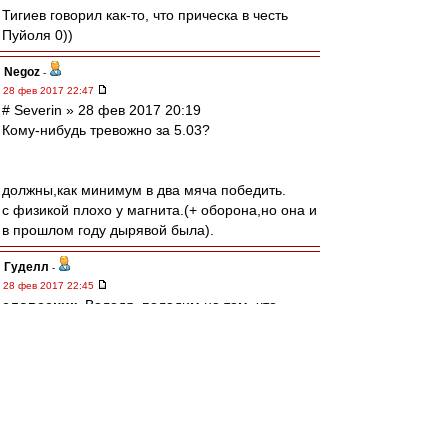
Тигиев говорил как-то, что прическа в честь
Пуйоля 0))
Negoz
-
28 фев 2017 22:47
# Severin » 28 фев 2017 20:19
Кому-нибудь тревожно за 5.03?
должны,как минимум в два мяча победить.
с физикой плохо у магнита.(+ оборона,но она и
в прошлом году дырявой была).
Гуделл
-
28 фев 2017 22:45
словесник
, Володя, поладим на том, что
Марсело и Кемпес - почти как однояйцевые
(гусары, молчать!) братья-близнецы))
titi
-
28 фев 2017 22:45
kmfdm
, Не уйду,за каждый прогноз,если не
сбудется,год самозабана? Вот на пари за свои