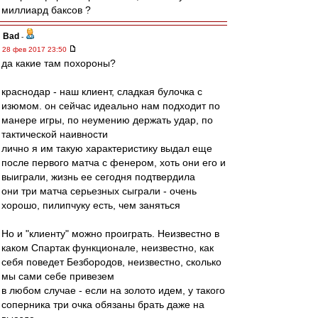
миллиард баксов ?
Bad
-
28 фев 2017 23:50
да какие там похороны?
краснодар - наш клиент, сладкая булочка с
изюмом. он сейчас идеально нам подходит по
манере игры, по неумению держать удар, по
тактической наивности
лично я им такую характеристику выдал еще
после первого матча с фенером, хоть они его и
выиграли, жизнь ее сегодня подтвердила
они три матча серьезных сыграли - очень
хорошо, пилипчуку есть, чем заняться
Но и "клиенту" можно проиграть. Неизвестно в
каком Спартак функционале, неизвестно, как
себя поведет Безбородов, неизвестно, сколько
мы сами себе привезем
в любом случае - если на золото идем, у такого
соперника три очка обязаны брать даже на