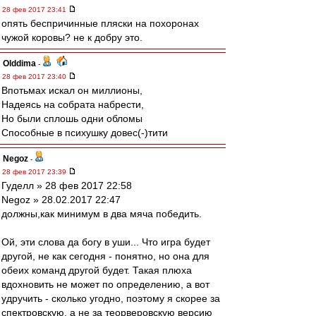
28 фев 2017 23:41
опять беспричинные пляски на похоронах
чужой коровы? не к добру это.
Olddima
-
28 фев 2017 23:40
Впотьмах искал он миллионы,
Надеясь на собрата набрести,
Но были сплошь одни обломы
Способные в психушку довес(-)тити
Negoz
-
28 фев 2017 23:39
Гуделл » 28 фев 2017 22:58
Negoz » 28.02.2017 22:47
должны,как минимум в два мяча победить.
Ой, эти слова да богу в уши... Что игра будет
другой, не как сегодня - понятно, но она для
обеих команд другой будет. Такая плюха
вдохновить не может по определению, а вот
удручить - сколько угодно, поэтому я скорее за
спектровскую, а не за теорверовскую версию