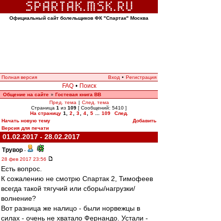
Официальный сайт болельщиков ФК "Спартак" Москва
Полная версия
Вход
•
Регистрация
FAQ
•
Поиск
Общение на сайте
Гостевая книга ВВ
»
Пред. тема
|
След. тема
Страница
1
из
109
[ Сообщений: 5410 ]
На страницу
1
,
2
,
3
,
4
,
5
...
109
След.
Начать новую тему
Добавить
Версия для печати
01.02.2017 - 28.02.2017
Трувор
-
28 фев 2017 23:56
Есть вопрос.
К сожалению не смотрю Спартак 2, Тимофеев
всегда такой тягучий или сборы/нагрузки/
волнение?
Вот разница же налицо - были норвежцы в
силах - очень не хватало Фернандо. Устали -