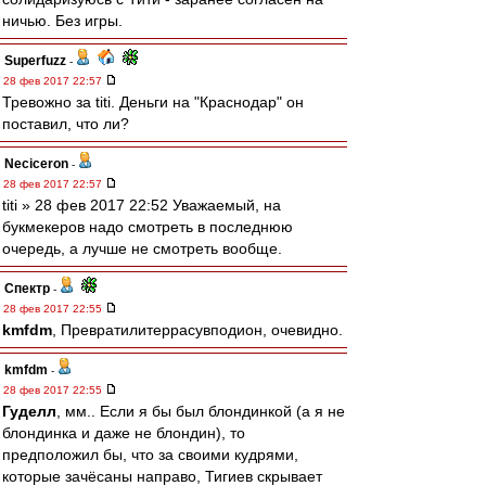
ничью. Без игры.
Superfuzz
-
28 фев 2017 22:57
Тревожно за titi. Деньги на "Краснодар" он
поставил, что ли?
Neciceron
-
28 фев 2017 22:57
titi » 28 фев 2017 22:52 Уважаемый, на
букмекеров надо смотреть в последнюю
очередь, а лучше не смотреть вообще.
Спектр
-
28 фев 2017 22:55
kmfdm
, Превратилитеррасувподион, очевидно.
kmfdm
-
28 фев 2017 22:55
Гуделл
, мм.. Если я бы был блондинкой (а я не
блондинка и даже не блондин), то
предположил бы, что за своими кудрями,
которые зачёсаны направо, Тигиев скрывает