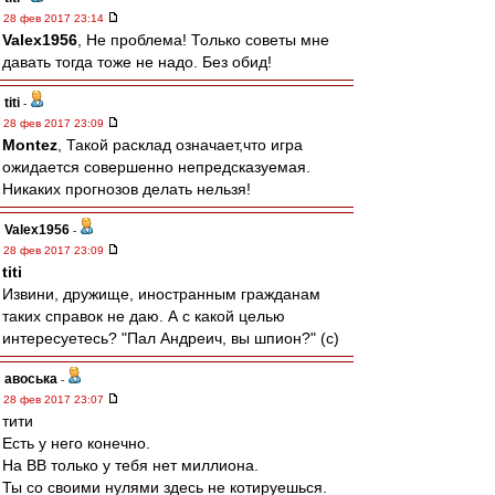
28 фев 2017 23:14
Valex1956
, Не проблема! Только советы мне
давать тогда тоже не надо. Без обид!
titi
-
28 фев 2017 23:09
Montez
, Такой расклад означает,что игра
ожидается совершенно непредсказуемая.
Никаких прогнозов делать нельзя!
Valex1956
-
28 фев 2017 23:09
titi
Извини, дружище, иностранным гражданам
таких справок не даю. А с какой целью
интересуетесь? "Пал Андреич, вы шпион?" (с)
авоська
-
28 фев 2017 23:07
тити
Есть у него конечно.
На ВВ только у тебя нет миллиона.
Ты со своими нулями здесь не котируешься.