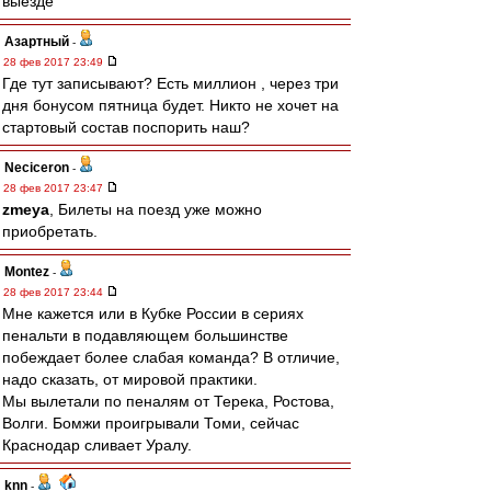
выезде
Азартный
-
28 фев 2017 23:49
Где тут записывают? Есть миллион , через три
дня бонусом пятница будет. Никто не хочет на
стартовый состав поспорить наш?
Neciceron
-
28 фев 2017 23:47
zmeya
, Билеты на поезд уже можно
приобретать.
Montez
-
28 фев 2017 23:44
Мне кажется или в Кубке России в сериях
пенальти в подавляющем большинстве
побеждает более слабая команда? В отличие,
надо сказать, от мировой практики.
Мы вылетали по пеналям от Терека, Ростова,
Волги. Бомжи проигрывали Томи, сейчас
Краснодар сливает Уралу.
knn
-