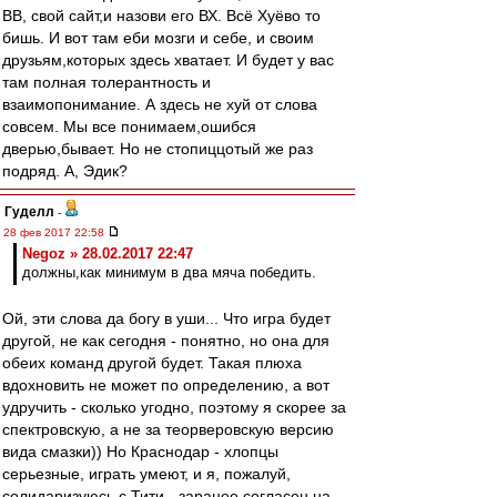
ВВ, свой сайт,и назови его ВХ. Всё Хуёво то
бишь. И вот там еби мозги и себе, и своим
друзьям,которых здесь хватает. И будет у вас
там полная толерантность и
взаимопонимание. А здесь не хуй от слова
совсем. Мы все понимаем,ошибся
дверью,бывает. Но не стопиццотый же раз
подряд. А, Эдик?
Гуделл
-
28 фев 2017 22:58
Negoz » 28.02.2017 22:47
должны,как минимум в два мяча победить.
Ой, эти слова да богу в уши... Что игра будет
другой, не как сегодня - понятно, но она для
обеих команд другой будет. Такая плюха
вдохновить не может по определению, а вот
удручить - сколько угодно, поэтому я скорее за
спектровскую, а не за теорверовскую версию
вида смазки)) Но Краснодар - хлопцы
серьезные, играть умеют, и я, пожалуй,
солидаризуюсь с Тити - заранее согласен на