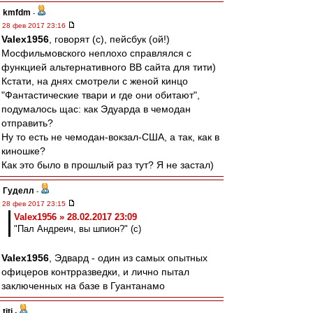
kmfdm
-
28 фев 2017 23:16
Valex1956
, говорят (с), пейсбук (ой!)
Мосфильмовского неплохо справлялся с
функцией альтернативного ВВ сайта для тити)
Кстати, на днях смотрели с женой кинцо
"Фантастические твари и где они обитают",
подумалось щас: как Эдуарда в чемодан
отправить?
Ну то есть не чемодан-вокзал-США, а так, как в
киношке?
Как это было в прошлый раз тут? Я не застал)
Гуделл
-
28 фев 2017 23:15
Valex1956 » 28.02.2017 23:09
"Пал Андреич, вы шпион?" (с)
Valex1956
, Эдвард - один из самых опытных
офицеров контрразведки, и лично пытал
заключенных на базе в Гуантанамо
titi
-