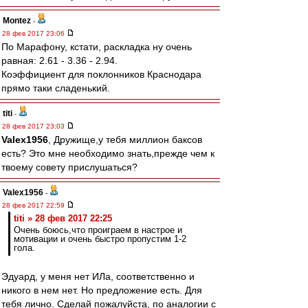
Montez
-
28 фев 2017 23:06
По Марафону, кстати, раскладка ну очень
равная: 2.61 - 3.36 - 2.94.
Коэффициент для поклонников Краснодара
прямо таки сладенький.
titi
-
28 фев 2017 23:03
Valex1956
, Дружище,у тебя миллион баксов
есть? Это мне необходимо знать,прежде чем к
твоему совету прислушаться?
Valex1956
-
28 фев 2017 22:59
titi » 28 фев 2017 22:25
Очень боюсь,что проиграем в настрое и
мотивации и очень быстро пропустим 1-2
гола.
Эдуард, у меня нет ИЛа, соответственно и
никого в нем нет. Но предложение есть. Для
тебя лично. Сделай пожалуйста, по аналогии с