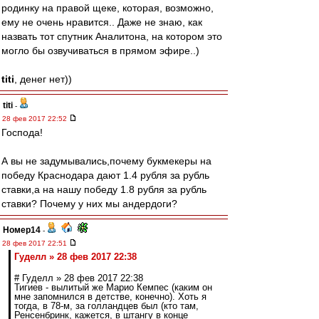
родинку на правой щеке, которая, возможно,
ему не очень нравится.. Даже не знаю, как
назвать тот спутник Аналитона, на котором это
могло бы озвучиваться в прямом эфире..)
titi
, денег нет))
titi
-
28 фев 2017 22:52
Господа!
А вы не задумывались,почему букмекеры на
победу Краснодара дают 1.4 рубля за рубль
ставки,а на нашу победу 1.8 рубля за рубль
ставки? Почему у них мы андердоги?
Номер14
-
28 фев 2017 22:51
Гуделл » 28 фев 2017 22:38
# Гуделл » 28 фев 2017 22:38
Тигиев - вылитый же Марио Кемпес (каким он
мне запомнился в детстве, конечно). Хоть я
тогда, в 78-м, за голландцев был (кто там,
Ренсенбринк, кажется, в штангу в конце