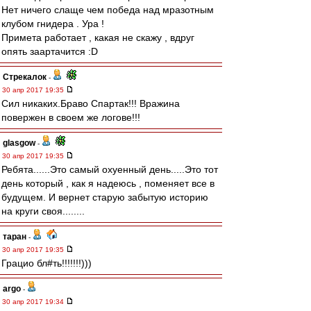
Нет ничего слаще чем победа над мразотным
клубом гнидера . Ура !
Примета работает , какая не скажу , вдруг
опять заартачится :D
Стрекалок
-
30 апр 2017 19:35
Сил никаких.Браво Спартак!!! Вражина
повержен в своем же логове!!!
glasgow
-
30 апр 2017 19:35
Ребята......Это самый охуенный день.....Это тот
день который , как я надеюсь , поменяет все в
будущем. И вернет старую забытую историю
на круги своя........
таран
-
30 апр 2017 19:35
Грацио бл#ть!!!!!!!)))
argo
-
30 апр 2017 19:34