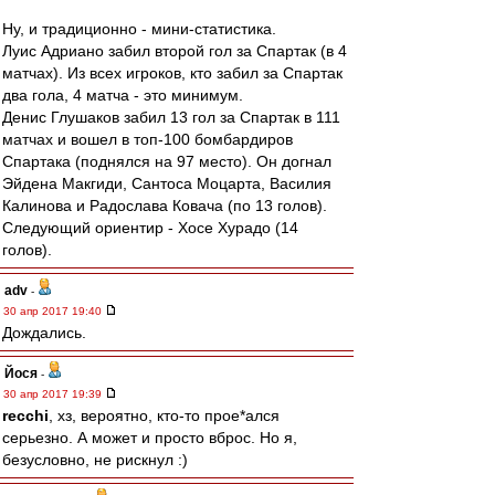
Ну, и традиционно - мини-статистика.
Луис Адриано забил второй гол за Спартак (в 4
матчах). Из всех игроков, кто забил за Спартак
два гола, 4 матча - это минимум.
Денис Глушаков забил 13 гол за Спартак в 111
матчах и вошел в топ-100 бомбардиров
Спартака (поднялся на 97 место). Он догнал
Эйдена Макгиди, Сантоса Моцарта, Василия
Калинова и Радослава Ковача (по 13 голов).
Следующий ориентир - Хосе Хурадо (14
голов).
adv
-
30 апр 2017 19:40
Дождались.
Йося
-
30 апр 2017 19:39
recchi
, хз, вероятно, кто-то прое*ался
серьезно. А может и просто вброс. Но я,
безусловно, не рискнул :)