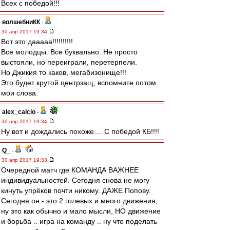
Всех с победой!!!
волшебниКК
-
30 апр 2017 19:34
Вот это дааааа!!!!!!!!!!
Все молодцы. Все буквально. Не просто
выстояли, но переиграли, перетерпели.
Но Джикия то каков, мегабизонище!!!
Это будет крутой центрзащ, вспомните потом
мои слова.
alex_calcio
-
30 апр 2017 19:34
Ну вот и дождались похоже.... С победой КБ!!!!
Q_
-
30 апр 2017 19:33
Очередной матч где КОМАНДА ВАЖНЕЕ
индивидуальностей. Сегодня снова не могу
кинуть упрёков почти никому. ДАЖЕ Попову.
Сегодня он - это 2 голевых и много движения,
ну это как обычно и мало мысли, НО движение
и борьба .. игра на команду .. ну что поделать