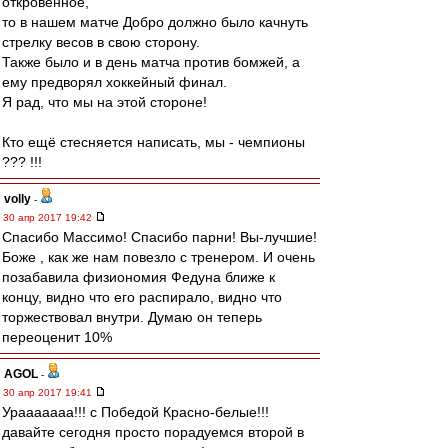
откровенное,
то в нашем матче Добро должно было качнуть
стрелку весов в свою сторону.
Также было и в день матча против бомжей, а
ему предворял хоккейный финал.
Я рад, что мы на этой стороне!
Кто ещё стесняется написать, мы - чемпионы
??? !!!
volly
-
30 апр 2017 19:42
Спасибо Массимо! Спасибо парни! Вы-лучшие!
Боже , как же нам повезло с тренером. И очень
позабавила физиономия Федуна ближе к
концу, видно что его распирало, видно что
торжествовал внутри. Думаю он теперь
переоценит 10%
AGOL
-
30 апр 2017 19:41
Урааааааа!!! с Победой Красно-белые!!!
давайте сегодня просто порадуемся второй в