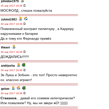
johndoe1979
-
30 апр 2017 19:39
МОСФОЛД , стишок пожалуйста
zolotoi1983
-
30 апр 2017 19:39
Пожизненный контракт пилипчуку , а Карреру
наручниками к батарее
Да и тому кто Фернандо привёз
Имант
-
30 апр 2017 19:38
ДОЖДАЛИСЬ!!!!!!!
andrjusha
-
30 апр 2017 19:38
Зе Луиш и Зобнин - это топ! Просто невероятно
ох. классно играют!
gelom
-
30 апр 2017 19:38
Cтаканов
, , давай его сожжем категорически?
Или пожалеем? Ну, мы не звери жО! ))))))