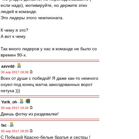
если надо), мотивируйте, но держите этих
людей в команде.
Это лидеры этого чемпионата.
К чему я это?
А вот к чему.
Так много лидеров у нас в команде не было со
времен 90-х.
aavvdd
-
30 апр 2017 19:36
Всех от души с победой! Я даже как-то немного
охуел под конец матча заколдованных ворот
петуха )))
Yurik_oh
-
30 апр 2017 19:36
Даешь фотку из раздевалки!
fac
-
30 апр 2017 19:35
С Победой Красно-белые братья и сестры !