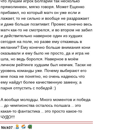
что лучший игрок Болгарии так несколько
прямолинеен, мягко говоря. Может Ещенко
прибавил, но который матч он уже если и
лажает, то не сильно и вообще не раздражает
и даже больше позитивит. Промес конечно весь
матч как-то не смотрелся, и во втором не забил
и действительно наверное один из худших
сегодня на поле, но разве ему откажешь в
желании? Ему конечно больше внимания кони
оказывали и ему было не просто, да и игра не
шла, но ведь боролся. Наверное в моём
личном рейтинге худшим был немчик. Таски не
уровень команды уже. Почему выбирают его
мне пока не понятно, но очень надеюсь что
ему найдут более качественную замену, а
парня отпустить с победой :)
А вообще молодцы. Много моментов и победа
.. до чемпионства осталось полшага .. это
какая-то фантастика .. это просто какое-то
ЧУДО!!!
Nick07
-