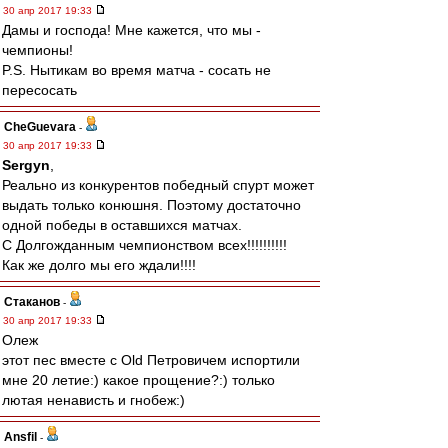
30 апр 2017 19:33
Дамы и господа! Мне кажется, что мы -
чемпионы!
P.S. Нытикам во время матча - сосать не
пересосать
CheGuevara
-
30 апр 2017 19:33
Sergyn
,
Реально из конкурентов победный спурт может
выдать только конюшня. Поэтому достаточно
одной победы в оставшихся матчах.
С Долгожданным чемпионством всех!!!!!!!!!!
Как же долго мы его ждали!!!!
Cтаканов
-
30 апр 2017 19:33
Олеж
этот пес вместе с Old Петровичем испортили
мне 20 летие:) какое прощение?:) только
лютая ненависть и гнобеж:)
Ansfil
-