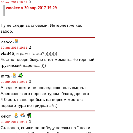
30 апр 2017 19:32
wookee » 30 апр 2017 19:29
Ну не следи за словами. Интернет же как
забор.
лео22
-
30 апр 2017 19:31
vlad45
, и даже Таски? ))))))))
Честно говоря ёкнуло в тот момент...Но горячий
грузинский парень... )))
mifta
-
30 апр 2017 19:31
А ведь может и не последнюю роль сыграл
Аленичев с его первым туром: благодаря его
4:0 есть шанс пробыть на первом месте с
первого тура по тридцатый :)
gelom
-
30 апр 2017 19:31
Стаканов, спиши на победу наезды на " пса и