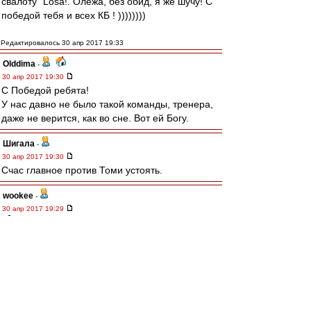
свалоту" Losа!. Олежа, без обид, я же шучу! С
победой тебя и всех КБ ! ))))))))
Редактировалось 30 апр 2017 19:33
Olddima
-
30 апр 2017 19:30
С Победой ребята!
У нас давно не было такой команды, тренера,
даже не верится, как во сне. Вот ей Богу.
Шигала
-
30 апр 2017 19:30
Счас главное против Томи устоять.
wookee
-
30 апр 2017 19:29
Ansfil » 30 апр 2017 19:15
Никаким деревом Зе не был ни разу у
нас.Следи за словами
А то, простите, что? Был, еще каким.
gav
-
30 апр 2017 19:29