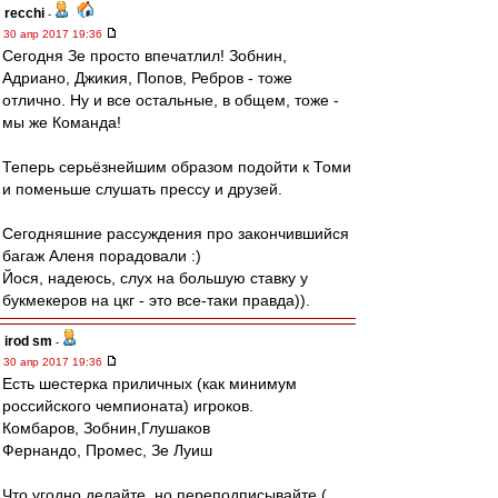
recchi
-
30 апр 2017 19:36
Сегодня Зе просто впечатлил! Зобнин,
Адриано, Джикия, Попов, Ребров - тоже
отлично. Ну и все остальные, в общем, тоже -
мы же Команда!
Теперь серьёзнейшим образом подойти к Томи
и поменьше слушать прессу и друзей.
Сегодняшние рассуждения про закончившийся
багаж Аленя порадовали :)
Йося, надеюсь, слух на большую ставку у
букмекеров на цкг - это все-таки правда)).
irod sm
-
30 апр 2017 19:36
Есть шестерка приличных (как минимум
российского чемпионата) игроков.
Комбаров, Зобнин,Глушаков
Фернандо, Промес, Зе Луиш
Что угодно делайте, но переподписывайте (