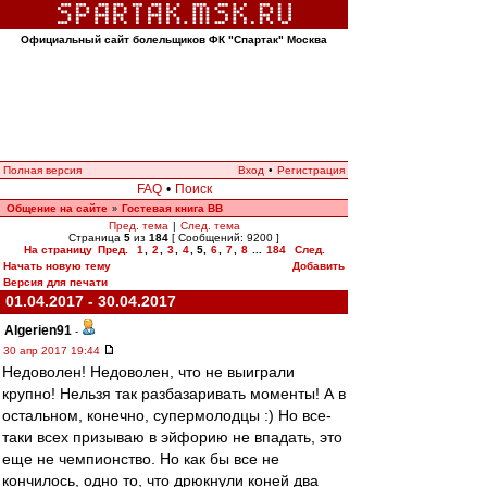
Официальный сайт болельщиков ФК "Спартак" Москва
Полная версия
Вход
•
Регистрация
FAQ
•
Поиск
Общение на сайте
Гостевая книга ВВ
»
Пред. тема
|
След. тема
Страница
5
из
184
[ Сообщений: 9200 ]
На страницу
Пред.
1
,
2
,
3
,
4
,
5
,
6
,
7
,
8
...
184
След.
Начать новую тему
Добавить
Версия для печати
01.04.2017 - 30.04.2017
Algerien91
-
30 апр 2017 19:44
Недоволен! Недоволен, что не выиграли
крупно! Нельзя так разбазаривать моменты! А в
остальном, конечно, супермолодцы :) Но все-
таки всех призываю в эйфорию не впадать, это
еще не чемпионство. Но как бы все не
кончилось, одно то, что дрюкнули коней два