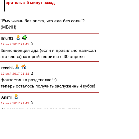
зpитель » 5 минут назад
"Ему жизнь без риска, что еда без соли"?
(МВИН)
Ilnur83
-
17 май 2017 21:45
Квинсиценция ада (если я правильно написал
это слово) который творится с 30 апреля
recchi
-
17 май 2017 21:44
фантастиш в раздевалке! :)
теперь осталось получить заслуженный кубок!
Ansfil
-
17 май 2017 21:43
За наградные майки на родных цветах -
ВЕЧНАЯ УВАЖУХА !
Franclin
-
17 май 2017 21:42
Как же это было круто, когда болелы выбежали.