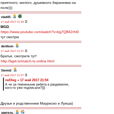
приятного, милого, душевного баранизма на
поле)))
vlad45
-
17 май 2017 21:59
MGD
,
https://www.youtube.com/watch?v=bg7QB42rht0
тут смотрю
denilson
-
17 май 2017 21:57
Братья, смотрите тут!
http://lapti.tv/match-tv-online.html
Stemid
-
17 май 2017 21:57
rwOleg » 17 май 2017 21:54
А че за темненькие ребята в раздевалке,
кого-то уже подписали?)))
Друзья и родственники Маурисио и Луиша)
зpитель
-