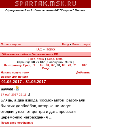
Официальный сайт болельщиков ФК "Спартак" Москва
Полная версия
Вход
•
Регистрация
FAQ
•
Поиск
Общение на сайте
Гостевая книга ВВ
»
Пред. тема
|
След. тема
Страница
68
из
187
[ Сообщений: 9336 ]
На страницу
Пред.
1
...
65
,
66
,
67
,
68
,
69
,
70
,
71
...
187
След.
Начать новую тему
Добавить
Версия для печати
01.05.2017 - 31.05.2017
aavvdd
-
17 май 2017 22:11
Блядь, а два взвода "космонавтов" разогнали
бы этих долбоёбов, которые не могут
отодвинуться от центра и дать провести
церемонию награждения ...
Последнее сообщение