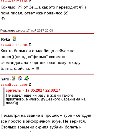
17 май 2017 22:06
Конямо! ?? от Зе....а как это переводится?:)
пока писал, ответ уже появилсо (с)
:D
Редактировалось 17 май 2017 22:08
Ryka
-
17 май 2017 22:06
Как-то большая стыдобища сейчас на
поле((((ни одна"фирма" своим не
скомандовала к организованному отходу.
Блять, фейспалм!!!!
Yarri
-
17 май 2017 22:05
зpитель » 17.05.2017 22:00:17
Не видел еще ни разу в жизни такого
приятного, милого, душевного баранизма на
поле)))
Несмотря на звание в прошлом туре - сегодня
все просто в эйфоричном ахуе. Не верится.
Столько времени скрипя зубами болеть и