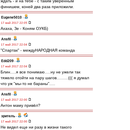
ждать - и на тебе - с таким уверенным
финишем, коней два раза приложили.
Eugene5010
-
17 май 2017 22:05
Ахаха, Зе - Коням ОУКБ)
Ansfil
-
17 май 2017 22:04
"Спартак" - междуНАРОДНАЯ команда
Edd209
-
17 май 2017 22:04
Блин.....я все понимаю.....ну не ужели так
тяжело отойти на пару шагов..........((( я думал
что уж "мы-то не бараны".....
Ansfil
-
17 май 2017 22:00
Антон маму привёл?
зpитель
-
17 май 2017 22:00
Не видел еще ни разу в жизни такого