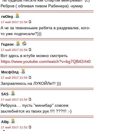
"ты будешь писать как Спартак выигрывал" (с)
Ребров ( обливая пивом Рабинера) -кумир
rwOleg
-
17 май 2017 21:54
А че за темненькие ребята в раздевалке, кого-
то уже подписали?)))
Гедеон
-
17 май 2017 21:54
Вот здесь в ютубе можно смотреть
https://www.youtube.com/watch?v=bg7QB42rht0
МосфОлд
-
17 май 2017 21:54
Заправляюсь на ЛУКОЙЛе!!! )))
SAS
-
17 май 2017 21:54
Ребруха.... пусть "минибар" совсем
захлебнётся из твоих рук !!!! ???!!! :-)
Allig
-
17 май 2017 21:52