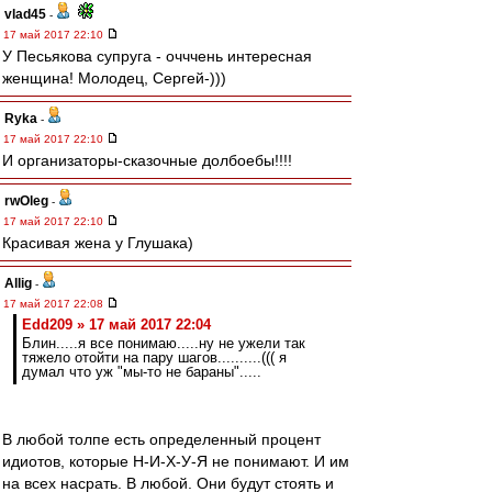
vlad45
-
17 май 2017 22:10
У Песьякова супруга - очччень интересная
женщина! Молодец, Сергей-)))
Ryka
-
17 май 2017 22:10
И организаторы-сказочные долбоебы!!!!
rwOleg
-
17 май 2017 22:10
Красивая жена у Глушака)
Allig
-
17 май 2017 22:08
Edd209 » 17 май 2017 22:04
Блин.....я все понимаю.....ну не ужели так
тяжело отойти на пару шагов..........((( я
думал что уж "мы-то не бараны".....
В любой толпе есть определенный процент
идиотов, которые Н-И-Х-У-Я не понимают. И им
на всех насрать. В любой. Они будут стоять и