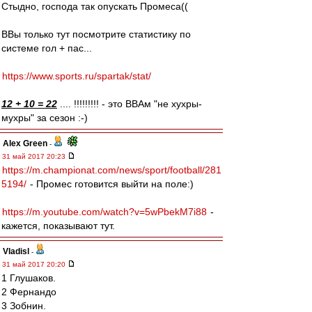
Стыдно, господа так опускать Промеса((
ВВы только тут посмотрите статистику по
системе гол + пас...
https://www.sports.ru/spartak/stat/
12 + 10 = 22
.... !!!!!!!!! - это ВВАм "не хухры-
мухры" за сезон :-)
Alex Green
-
31 май 2017 20:23
https://m.championat.com/news/sport/football/281
5194/
- Промес готовится выйти на поле:)
https://m.youtube.com/watch?v=5wPbekM7i88
-
кажется, показывают тут.
Vladisl
-
31 май 2017 20:20
1 Глушаков.
2 Фернандо
3 Зобнин.