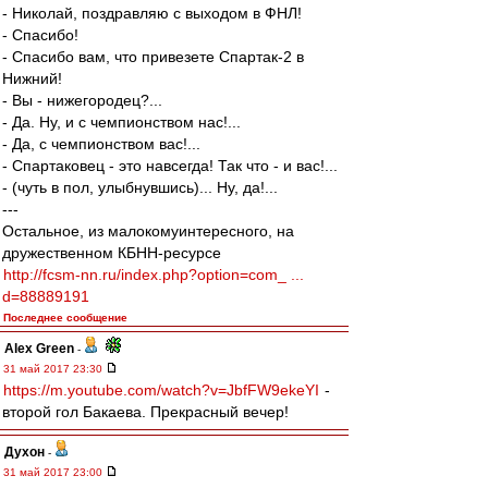
- Николай, поздравляю с выходом в ФНЛ!
- Спасибо!
- Спасибо вам, что привезете Спартак-2 в
Нижний!
- Вы - нижегородец?...
- Да. Ну, и с чемпионством нас!...
- Да, с чемпионством вас!...
- Спартаковец - это навсегда! Так что - и вас!...
- (чуть в пол, улыбнувшись)... Ну, да!...
---
Остальное, из малокомуинтересного, на
дружественном КБНН-ресурсе
http://fcsm-nn.ru/index.php?option=com_ ...
d=88889191
Последнее сообщение
Alex Green
-
31 май 2017 23:30
https://m.youtube.com/watch?v=JbfFW9ekeYI
-
второй гол Бакаева. Прекрасный вечер!
Духон
-
31 май 2017 23:00