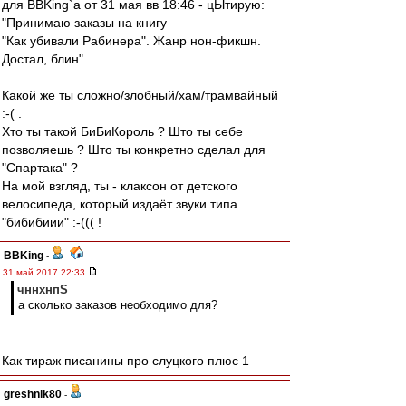
для BBKing`a от 31 мая вв 18:46 - цЫтирую:
"Принимаю заказы на книгу
"Как убивали Рабинера". Жанр нон-фикшн.
Достал, блин"
Какой же ты сложно/злобный/хам/трамвайный
:-( .
Хто ты такой БиБиКороль ? Што ты себе
позволяешь ? Што ты конкретно сделал для
"Спартака" ?
На мой взгляд, ты - клаксон от детского
велосипеда, который издаёт звуки типа
"бибибиии" :-((( !
BBKing
-
31 май 2017 22:33
чннхнпS
а сколько заказов необходимо для?
Как тираж писанины про слуцкого плюс 1
greshnik80
-