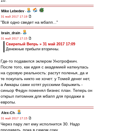
10.
Mike Lebedev
-
31 май 2017 17:19
"Всё одно сведет на мбапп..."
brain_drain
-
31 май 2017 17:15
Свирепый Вепрь » 31 май 2017 17:09
Денежные прибыли вторичны.
Где-то подавился эклером Унотрофеич.
После того, как идея с академией наткнулась
на суровую реальность: растут поленья, да и
те покупать никто не хочет: у Томей денег нет,
а Амкары сами хотят русскими барыжить -
синьор Федун поменял бизнес план. Теперь он
открыл питомник для мбапп для продажи в
европы.
Alex-Ch
-
31 май 2017 17:15
Через пару лет ему исполнится 30. Надо
продавать, пока в самом соку.