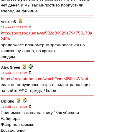
нет денег, и мы вас милостиво пропустили
вперёд на финише.
чннхнпS
-
31 май 2017 19:26
http://sport.rbc.ru/news/592d99929a794753179a
240a
продолжает планомерно тренироваться на
кошках. ну ладно, на крысах.
следим.
Alex Green
-
31 май 2017 19:25
https://m.youtube.com/watch?v=nrJBKssWNb4
-
если не получилось открыть видеотрансляцию
на сайте РФС. Дождь, Чалов.
BBKing
-
31 май 2017 18:46
Принимаю заказы на книгу "Как убивали
Рабинера".
Жанр нон-фикшн.
Достал, блин