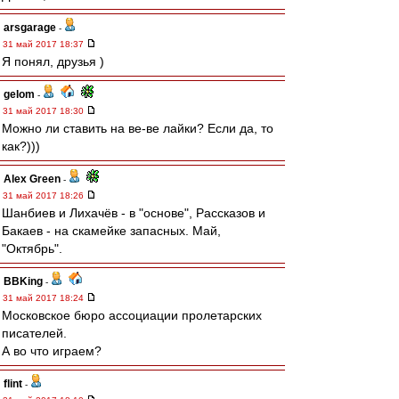
arsgarage
-
31 май 2017 18:37
Я понял, друзья )
gelom
-
31 май 2017 18:30
Можно ли ставить на ве-ве лайки? Если да, то
как?)))
Alex Green
-
31 май 2017 18:26
Шанбиев и Лихачёв - в "основе", Рассказов и
Бакаев - на скамейке запасных. Май,
"Октябрь".
BBKing
-
31 май 2017 18:24
Московское бюро ассоциации пролетарских
писателей.
А во что играем?
flint
-