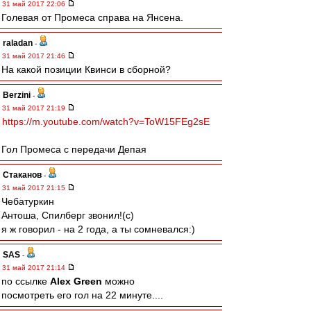
31 май 2017 22:06
Голевая от Промеса справа на Янсена.
raladan
-
31 май 2017 21:46
На какой позиции Квинси в сборной?
Berzini
-
31 май 2017 21:19
https://m.youtube.com/watch?v=ToW15FEg2sE
Гол Промеса с передачи Депая
Cтаканов
-
31 май 2017 21:15
Чебатуркин
Антоша, Спилберг звонил!(с)
я ж говорил - на 2 года, а ты сомневался:)
SAS
-
31 май 2017 21:14
по ссылке
Alex Green
можно
посмотреть его гол на 22 минуте....