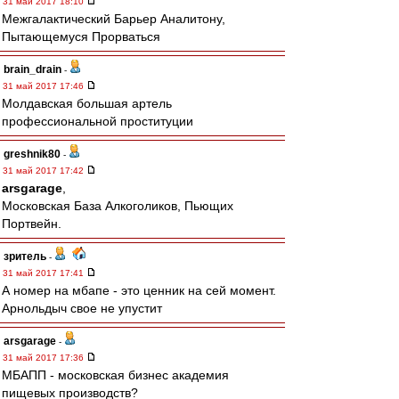
31 май 2017 18:10
Межгалактический Барьер Аналитону,
Пытающемуся Прорваться
brain_drain
-
31 май 2017 17:46
Молдавская большая артель
профессиональной проституции
greshnik80
-
31 май 2017 17:42
arsgarage
,
Московская База Алкоголиков, Пьющих
Портвейн.
зpитель
-
31 май 2017 17:41
А номер на мбапе - это ценник на сей момент.
Арнольдыч свое не упустит
arsgarage
-
31 май 2017 17:36
МБАПП - московская бизнес академия
пищевых производств?