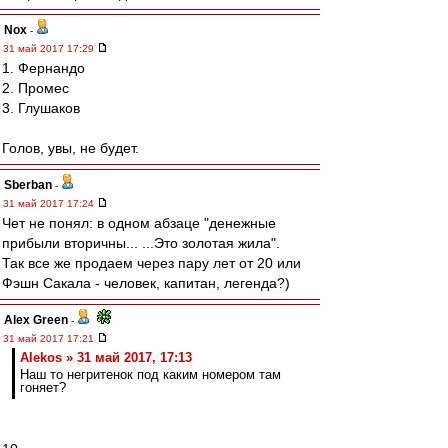
Nox
-
31 май 2017 17:29
1. Фернандо
2. Промес
3. Глушаков
Голов, увы, не будет.
Sberban
-
31 май 2017 17:24
Чет не понял: в одном абзаце "денежные
прибыли вторичны... ...Это золотая жила".
Так все же продаем через пару лет от 20 или
Фэшн Сакала - человек, капитан, легенда?)
Alex Green
-
31 май 2017 17:21
Alekos » 31 май 2017, 17:13
Наш то негритенок под каким номером там
гоняет?