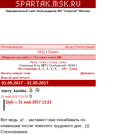
Официальный сайт болельщиков ФК "Спартак" Москва
Полная версия
Вход
•
Регистрация
FAQ
•
Поиск
Общение на сайте
Гостевая книга ВВ
»
Пред. тема
|
След. тема
Страница
1
из
187
[ Сообщений: 9336 ]
На страницу
1
,
2
,
3
,
4
,
5
...
187
След.
Начать новую тему
Добавить
Версия для печати
01.05.2017 - 31.05.2017
starry_kashka
-
31 май 2017 23:50
DyG » 31 май 2017 13:21
Вот ведь, а!... заставил таки понабивать по
клавишам после тяжелого трудового дня...)))
Стенограмма: