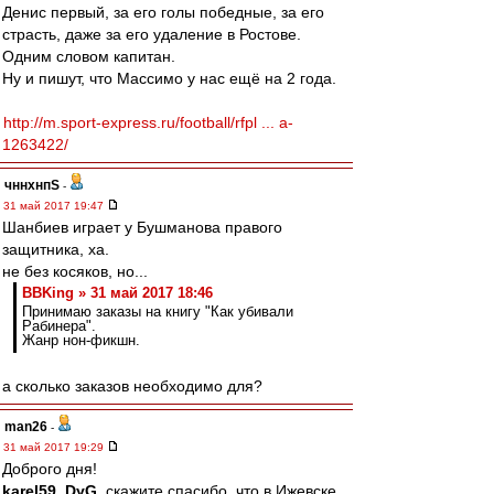
Денис первый, за его голы победные, за его
страсть, даже за его удаление в Ростове.
Одним словом капитан.
Ну и пишут, что Массимо у нас ещё на 2 года.
http://m.sport-express.ru/football/rfpl ... a-
1263422/
чннхнпS
-
31 май 2017 19:47
Шанбиев играет у Бушманова правого
защитника, ха.
не без косяков, но...
BBKing » 31 май 2017 18:46
Принимаю заказы на книгу "Как убивали
Рабинера".
Жанр нон-фикшн.
а сколько заказов необходимо для?
man26
-
31 май 2017 19:29
Доброго дня!
karel59
,
DyG
, скажите спасибо, что в Ижевске