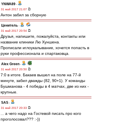
YNWA89
-
31 май 2017 21:07
Антон забил за сборную
Ценитель
-
31 май 2017 20:54
Друзья, напишите, пожалуйста, контакты или
название клиники Лю Хуншена.
Прописали иглоукалывание, хочется попасть в
руки профессионала и спартаковца.
Alex Green
-
31 май 2017 20:50
7:0 в итоге. Бакаев вышел на поле на 77-й
минуте, забил дважды (82, 90+1). У команды
Бушманова - 4 победы в 4 матчах, две из них -
крупные.
SAS
-
31 май 2017 20:33
... а чего надо на Гостевой писать про кого
проголосовал??? :-))