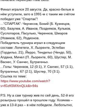
Финал игрался 20 августа. Да, красно-белые в
нём уступили, зато в 1991-м с таким же счётом
победил уже “Спартак”!
...“СПАРТАК”: Черчесов, Бокий (Б. Кузнецов,
60), Базулев, А. Иванов, Поздняков, Кульков,
Суслопаров, Пасулько, Черенков, Шмаров
(Новиков, 62), Родионов.
Победитель турнира играл в следующем
составе: Лопетеги, Х. Льоренте, Эстебан
(Гордильо, 21), Йерро, Тендильо (Чендо, 50),
Алдана, Мичел (П. Льоренте, 60), Шустер, М.
Васкес, У. Санчес, Бутрагеньо.
...Голы: Черенков, 12 (0:1), У. Санчес, 57 (1:1),
Бутрагеньо, 67 (2:1), Шустер, 70 (3:1).
Cсылка по теме:
https://www.youtube.com/watch?
v=fGzK5MXmQLk&t=94s
P.S. Ну а сам турнир жив по сей день, 52-й его
розыгрыш прошёл в прошлом году. Хозяева –
уже в 13-й раз – в нём победили. Любопытно,