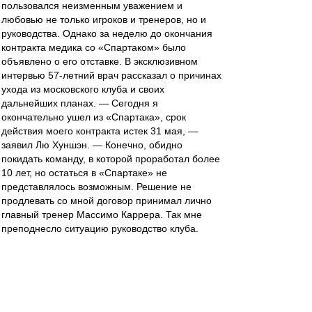
пользовался неизменным уважением и
любовью не только игроков и тренеров, но и
руководства. Однако за неделю до окончания
контракта медика со «Спартаком» было
объявлено о его отставке. В эксклюзивном
интервью 57-летний врач рассказал о причинах
ухода из московского клуба и своих
дальнейших планах. — Сегодня я
окончательно ушел из «Спартака», срок
действия моего контракта истек 31 мая, —
заявил Лю Хуншэн. — Конечно, обидно
покидать команду, в которой проработал более
10 лет, но остаться в «Спартаке» не
представлялось возможным. Решение не
продлевать со мной договор принимал лично
главный тренер Массимо Каррера. Так мне
преподнесло ситуацию руководство клуба.
Сказали, что увольнять меня никто не хотел, но
повлиять на решение Карреры было
невозможно, так как он — главный в команде.
Предлагали ли мне остаться в клубе в каком-то
другом статусе? Нет, такого не было.