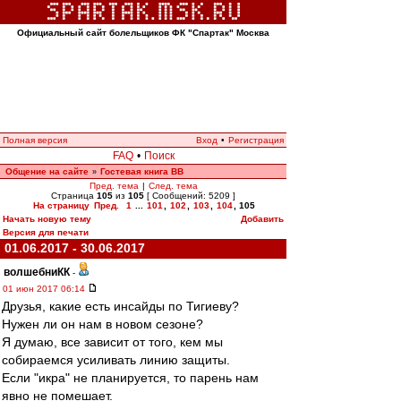
Официальный сайт болельщиков ФК "Спартак" Москва
Полная версия
Вход
•
Регистрация
FAQ
•
Поиск
Общение на сайте
Гостевая книга ВВ
»
Пред. тема
|
След. тема
Страница
105
из
105
[ Сообщений: 5209 ]
На страницу
Пред.
1
...
101
,
102
,
103
,
104
,
105
Начать новую тему
Добавить
Версия для печати
01.06.2017 - 30.06.2017
волшебниКК
-
01 июн 2017 06:14
Друзья, какие есть инсайды по Тигиеву?
Нужен ли он нам в новом сезоне?
Я думаю, все зависит от того, кем мы
собираемся усиливать линию защиты.
Если "икра" не планируется, то парень нам
явно не помешает.