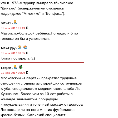
что в 1973-м турнир выиграло тбилисское
“Динамо” (поверженными оказались
мадридское “Атлетико” и "Бенфика").
slava1
-
01 июн 2017 01:19
Маурисио-большой ребёнок.Погладили б по
головке он бы и успокоился.
Мак-Гуру
-
01 июн 2017 00:35
Книга постарела (с)
Leqion
-
01 июн 2017 00:29
Московский «Спартак» прекратил трудовые
отношения с одним из старейших сотрудников
клуба, специалистом медицинского штаба Лю
Хуншэном. Более чем за 10 лет работы в
команде знаменитые процедуры
иглоукалывания и точечный массаж от доктора
Лю поставили на ноги многих футболистов
красно-белых. Китайский специалист