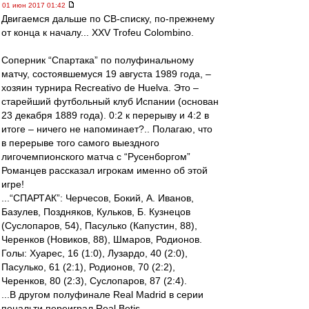
01 июн 2017 01:42
Двигаемся дальше по СВ-списку, по-прежнему
от конца к началу... XXV Trofeu Colombino.
Соперник “Спартака” по полуфинальному
матчу, состоявшемуся 19 августа 1989 года, –
хозяин турнира Recreativo de Huelva. Это –
старейший футбольный клуб Испании (основан
23 декабря 1889 года). 0:2 к перерыву и 4:2 в
итоге – ничего не напоминает?.. Полагаю, что
в перерыве того самого выездного
лигочемпионского матча с “Русенборгом”
Романцев рассказал игрокам именно об этой
игре!
...“СПАРТАК”: Черчесов, Бокий, А. Иванов,
Базулев, Поздняков, Кульков, Б. Кузнецов
(Суслопаров, 54), Пасулько (Капустин, 88),
Черенков (Новиков, 88), Шмаров, Родионов.
Голы: Хуарес, 16 (1:0), Лузардо, 40 (2:0),
Пасулько, 61 (2:1), Родионов, 70 (2:2),
Черенков, 80 (2:3), Суслопаров, 87 (2:4).
...В другом полуфинале Real Madrid в серии
пенальти переиграл Real Betis.