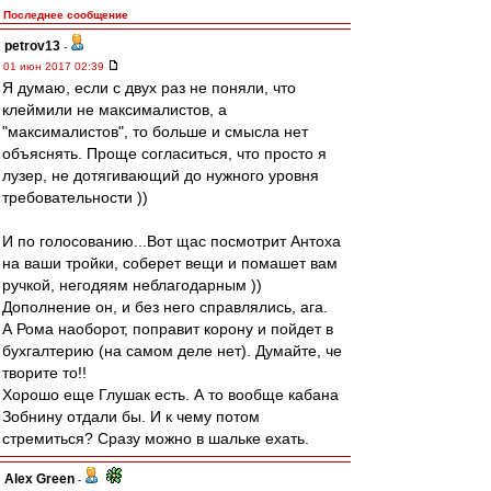
Последнее сообщение
petrov13
-
01 июн 2017 02:39
Я думаю, если с двух раз не поняли, что
клеймили не максималистов, а
"максималистов", то больше и смысла нет
объяснять. Проще согласиться, что просто я
лузер, не дотягивающий до нужного уровня
требовательности ))
И по голосованию...Вот щас посмотрит Антоха
на ваши тройки, соберет вещи и помашет вам
ручкой, негодяям неблагодарным ))
Дополнение он, и без него справлялись, ага.
А Рома наоборот, поправит корону и пойдет в
бухгалтерию (на самом деле нет). Думайте, че
творите то!!
Хорошо еще Глушак есть. А то вообще кабана
Зобнину отдали бы. И к чему потом
стремиться? Сразу можно в шальке ехать.
Alex Green
-