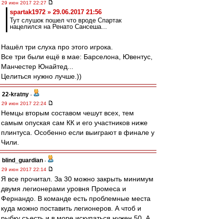
29 июн 2017 22:27
spartak1972 » 29.06.2017 21:56
Тут слушок пошел что вроде Спартак
нацелился на Ренато Сансеша...
Нашёл три слуха про этого игрока.
Все три были ещё в мае: Барселона, Ювентус,
Манчестер Юнайтед...
Целиться нужно лучше.))
22-kratny
-
29 июн 2017 22:24
Немцы вторым составом чешут всех, тем
самым опуская сам КК и его участников ниже
плинтуса. Особенно если выиграют в финале у
Чили.
blind_guardian
-
29 июн 2017 22:14
Я все прочитал. За 30 можно закрыть минимум
двумя легионерами уровня Промеса и
Фернандо. В команде есть проблемные места
куда можно поставить легионеров. А чтоб и
рыбку съесть и в море искупаться нужен 50. А