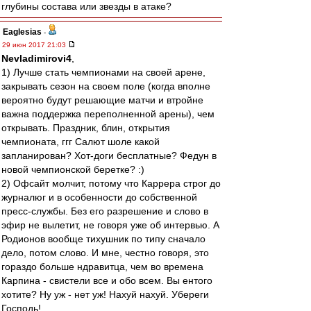
глубины состава или звезды в атаке?
Eaglesias
-
29 июн 2017 21:03
Nevladimirovi4
,
1) Лучше стать чемпионами на своей арене,
закрывать сезон на своем поле (когда вполне
вероятно будут решающие матчи и втройне
важна поддержка переполненной арены), чем
открывать. Праздник, блин, открытия
чемпионата, ггг Салют шоле какой
запланирован? Хот-доги бесплатные? Федун в
новой чемпионской беретке? :)
2) Офсайт молчит, потому что Каррера строг до
журналюг и в особенности до собственной
пресс-службы. Без его разрешение и слово в
эфир не вылетит, не говоря уже об интервью. А
Родионов вообще тихушник по типу сначало
дело, потом слово. И мне, честно говоря, это
гораздо больше ндравитца, чем во времена
Карпина - свистели все и обо всем. Вы ентого
хотите? Ну уж - нет уж! Нахуй нахуй. Убереги
Господь!