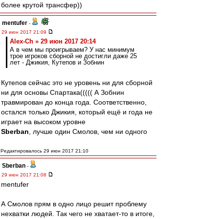
более крутой трансфер))
mentufer
-
29 июн 2017 21:09
Alex-Ch » 29 июн 2017 20:14
А в чем мы проигрываем? У нас минимум
трое игроков сборной не достигли даже 25
лет - Джикия, Кутепов и Зобнин
Кутепов сейчас это не уровень ни для сборной
ни для основы Спартака((((( А Зобнин
травмирован до конца года. Соответственно,
остался только Джикия, который ещё и года не
играет на высоком уровне
Sberban
, лучше один Смолов, чем ни одного
Редактировалось 29 июн 2017 21:10
Sberban
-
29 июн 2017 21:08
mentufer
А Смолов прям в одно лицо решит проблему
нехватки людей. Так чего не хватает-то в итоге,