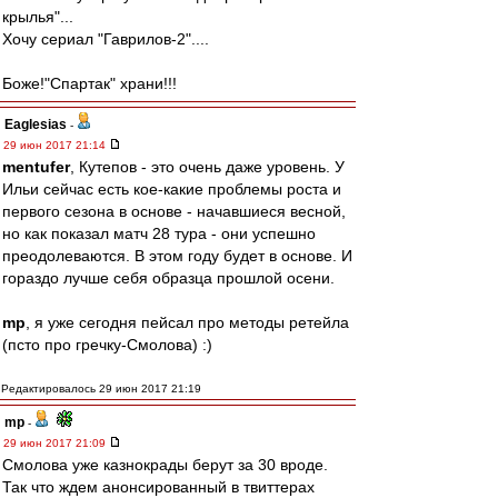
крылья"...
Хочу сериал "Гаврилов-2"....
Боже!"Спартак" храни!!!
Eaglesias
-
29 июн 2017 21:14
mentufer
, Кутепов - это очень даже уровень. У
Ильи сейчас есть кое-какие проблемы роста и
первого сезона в основе - начавшиеся весной,
но как показал матч 28 тура - они успешно
преодолеваются. В этом году будет в основе. И
гораздо лучше себя образца прошлой осени.
mp
, я уже сегодня пейсал про методы ретейла
(псто про гречку-Смолова) :)
Редактировалось 29 июн 2017 21:19
mp
-
29 июн 2017 21:09
Смолова уже казнокрады берут за 30 вроде.
Так что ждем анонсированный в твиттерах