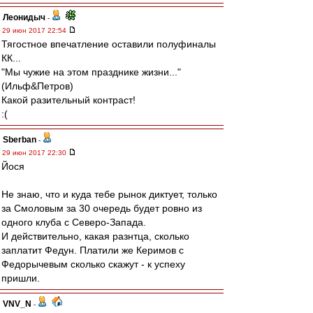
Леонидыч
-
29 июн 2017 22:54
Тягостное впечатление оставили полуфиналы
КК...
"Мы чужие на этом празднике жизни..."
(Ильф&Петров)
Какой разительный контраст!
:(
Sberban
-
29 июн 2017 22:30
Йося
Не знаю, что и куда тебе рынок диктует, только
за Смоловым за 30 очередь будет ровно из
одного клуба с Северо-Запада.
И действительно, какая разнтца, сколько
заплатит Федун. Платили же Керимов с
Федорычевым сколько скажут - к успеху
пришли.
VNV_N
-