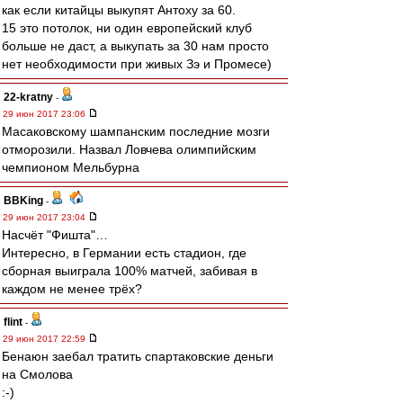
как если китайцы выкупят Антоху за 60.
15 это потолок, ни один европейский клуб
больше не даст, а выкупать за 30 нам просто
нет необходимости при живых Зэ и Промесе)
22-kratny
-
29 июн 2017 23:06
Масаковскому шампанским последние мозги
отморозили. Назвал Ловчева олимпийским
чемпионом Мельбурна
BBKing
-
29 июн 2017 23:04
Насчёт "Фишта"…
Интересно, в Германии есть стадион, где
сборная выиграла 100% матчей, забивая в
каждом не менее трёх?
flint
-
29 июн 2017 22:59
Бенаюн заебал тратить спартаковские деньги
на Смолова
:-)