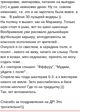
тренировки, экипировка, питание на выездах
(ггг) и даже немножко денег. Ну т.е. совсем
немножко, т.е. это и не зарплата была вовсе, а
так... В районе 30 пузырей водяры.))
На поляну я вышел, как на Маракану. Только
шум стоит в ушах, вот он шанс-шансище.
Воображение уже рисовало дальнейшую
футбольную карьеру, аплодисменты за
классное исполнение от зрителей...
Очнулся я со свистком, в середине поля, и
понял - никого не вижу, ничего не слышу. Поле
все в кочках, мяч недокачен, принять не могу,
отдать тоже...
А с секторов слышно: "Фффууу", "Мудаки,
уйдите с поля!"...
Сгорели мы тогда шахтерам 0-3, а к мастерам
никого не взяли. Зато расслабились в басе
потом неплохо! Где то на тридцатку.)))
Так, чет вспомнилось.
Спасибо за поздравление на ДР! Это
трогательно!))