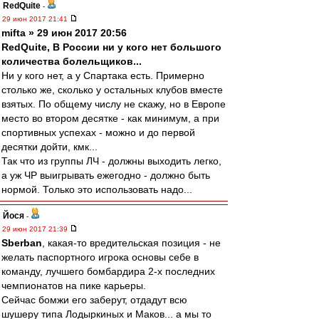
RedQuite
-
29 июн 2017 21:41
mifta » 29 июн 2017 20:56
RedQuite, В России ни у кого нет большого
количества болельщиков...
Ни у кого нет, а у Спартака есть. Примерно
столько же, сколько у остальных клубов вместе
взятых. По общему числу не скажу, но в Европе
место во втором десятке - как минимум, а при
спортивных успехах - можно и до первой
десятки дойти, кмк...
Так что из группы ЛЧ - должны выходить легко,
а уж ЧР выигрывать ежегодно - должно быть
нормой. Только это использовать надо...
Йося
-
29 июн 2017 21:39
Sberban
, какая-то вредительская позиция - не
желать паспортного игрока основы себе в
команду, лучшего бомбардира 2-х последних
чемпионатов на пике карьеры.
Сейчас бомжи его заберут, отдадут всю
шушеру типа Лодыркиных и Маков... а мы то