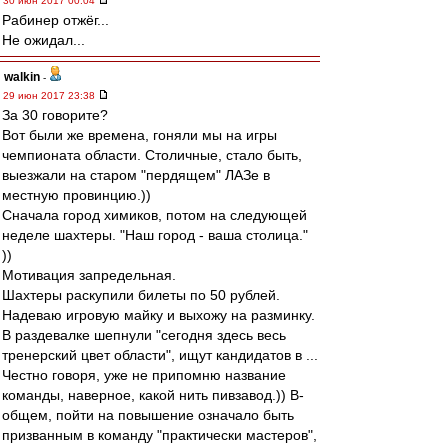
30 июн 2017 00:04
Рабинер отжёг...
Не ожидал...
walkin
-
29 июн 2017 23:38
За 30 говорите?
Вот были же времена, гоняли мы на игры
чемпионата области. Столичные, стало быть,
выезжали на старом "пердящем" ЛАЗе в
местную провинцию.))
Сначала город химиков, потом на следующей
неделе шахтеры. "Наш город - ваша столица."
))
Мотивация запредельная.
Шахтеры раскупили билеты по 50 рублей.
Надеваю игровую майку и выхожу на разминку.
В раздевалке шепнули "сегодня здесь весь
тренерский цвет области", ищут кандидатов в ...
Честно говоря, уже не припомню название
команды, наверное, какой нить пивзавод.)) В-
общем, пойти на повышение означало быть
призванным в команду "практически мастеров",