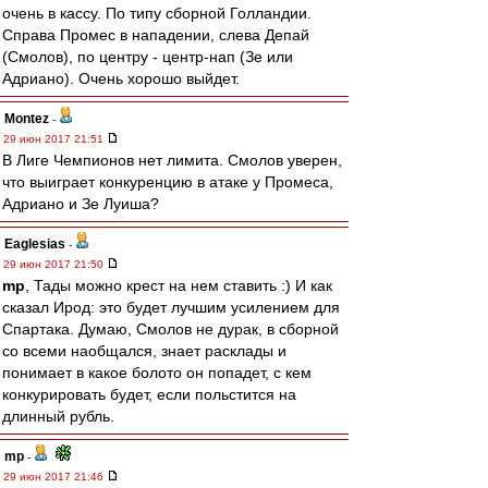
очень в кассу. По типу сборной Голландии.
Справа Промес в нападении, слева Депай
(Смолов), по центру - центр-нап (Зе или
Адриано). Очень хорошо выйдет.
Montez
-
29 июн 2017 21:51
В Лиге Чемпионов нет лимита. Смолов уверен,
что выиграет конкуренцию в атаке у Промеса,
Адриано и Зе Луиша?
Eaglesias
-
29 июн 2017 21:50
mp
, Тады можно крест на нем ставить :) И как
сказал Ирод: это будет лучшим усилением для
Спартака. Думаю, Смолов не дурак, в сборной
со всеми наобщался, знает расклады и
понимает в какое болото он попадет, с кем
конкурировать будет, если польстится на
длинный рубль.
mp
-
29 июн 2017 21:46