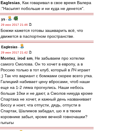
Eaglesias
, Как говаривал в свое время Валера
:"Насыпят побольше и ни куда не денется".
ys
-
29 июн 2017 21:46
Бомжи кажется готовы зашкварить всё, что
движется в паспортном пространстве.
Eaglesias
-
29 июн 2017 21:42
Montez
,
irod sm
, Не забываем про хотелки
самого Смолова. Он то хочет в европу, а в
Россию только в тот клуб, который в ЛЧ играет
;) Так что вариант с бомжами скорее всего утка.
Галицкий набивает цену вбросами, чтоб наши
еще на 1-2 ляма прогнулись. Наши небось
больше 10ки и не дают, а Смолов никуда кроме
Спартака не хочет, и кажный день названивает
Боссу и ноет, чта отпусти, дядь, отпусти в
Спартак, Шалимов забадал, шо я в твоем
коровнике забыл, кроме вечной говночашки?
гыгыгы