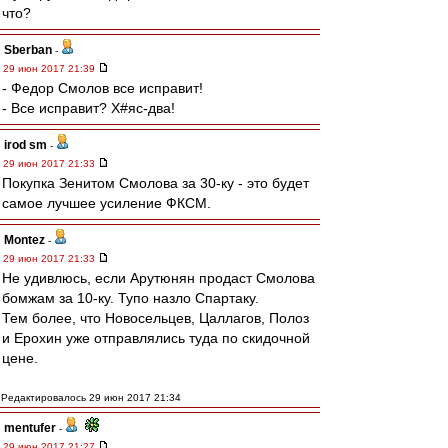
что?
Sberban
-
29 июн 2017 21:39
- Федор Смолов все исправит!
- Все исправит? Х#яс-два!
irod sm
-
29 июн 2017 21:33
Покупка Зенитом Смолова за 30-ку - это будет
самое лучшее усиление ФКСМ.
Montez
-
29 июн 2017 21:33
Не удивлюсь, если Арутюнян продаст Смолова
бомжам за 10-ку. Тупо назло Спартаку.
Тем более, что Новосельцев, Цаллагов, Полоз
и Ерохин уже отправлялись туда по скидочной
цене.
Редактировалось 29 июн 2017 21:34
mentufer
-
29 июн 2017 21:27