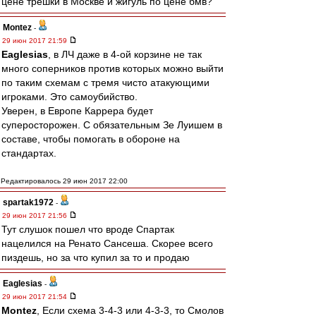
цене трешки в Москве и жигуль по цене бмв?
Montez
-
29 июн 2017 21:59
Eaglesias
, в ЛЧ даже в 4-ой корзине не так
много соперников против которых можно выйти
по таким схемам с тремя чисто атакующими
игроками. Это самоубийство.
Уверен, в Европе Каррера будет
суперосторожен. С обязательным Зе Луишем в
составе, чтобы помогать в обороне на
стандартах.
Редактировалось 29 июн 2017 22:00
spartak1972
-
29 июн 2017 21:56
Тут слушок пошел что вроде Спартак
нацелился на Ренато Сансеша. Скорее всего
пиздешь, но за что купил за то и продаю
Eaglesias
-
29 июн 2017 21:54
Montez
, Если схема 3-4-3 или 4-3-3, то Смолов