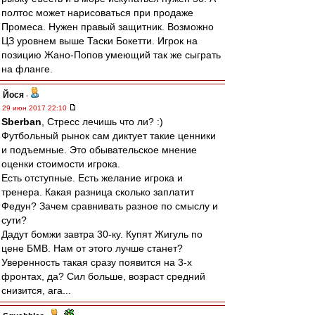
полтос может нарисоваться при продаже
Промеса. Нужен правый защитник. Возможно
ЦЗ уровнем выше Таски Бокетти. Игрок на
позицию Жано-Попов умеющий так же сыграть
на фланге.
Йося
-
29 июн 2017 22:10
Sberban
, Стресс лечишь что ли? :)
Футбольный рынок сам диктует такие ценники
и подъемные. Это обывательское мнение
оценки стоимости игрока.
Есть отступные. Есть желание игрока и
тренера. Какая разница сколько заплатит
Федун? Зачем сравнивать разное по смыслу и
сути?
Дадут бомжи завтра 30-ку. Купят Жигуль по
цене БМВ. Нам от этого лучше станет?
Уверенность такая сразу появится на 3-х
фронтах, да? Сил больше, возраст средний
снизится, ага...