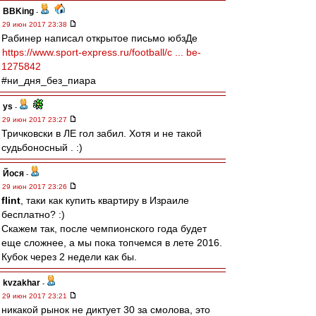
BBKing
-
29 июн 2017 23:38
Рабинер написал открытое письмо юбзДе
https://www.sport-express.ru/football/c ... be-
1275842
#ни_дня_без_пиара
ys
-
29 июн 2017 23:27
Тричковски в ЛЕ гол забил. Хотя и не такой
судьбоносный . :)
Йося
-
29 июн 2017 23:26
flint
, таки как купить квартиру в Израиле
бесплатно? :)
Скажем так, после чемпионского года будет
еще сложнее, а мы пока топчемся в лете 2016.
Кубок через 2 недели как бы.
kvzakhar
-
29 июн 2017 23:21
никакой рынок не диктует 30 за смолова, это