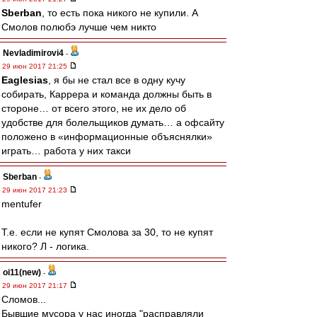
Sberban
, то есть пока никого не купили. А
Смолов полюбэ лучше чем никто
Nevladimirovi4
-
29 июн 2017 21:25
Eaglesias
, я бы не стал все в одну кучу
собирать, Каррера и команда должны быть в
стороне… от всего этого, не их дело об
удобстве для болельщиков думать… а офсайту
положено в «информационные объяснялки»
играть… работа у них такси
Sberban
-
29 июн 2017 21:23
mentufer
Т.е. если не купят Смолова за 30, то не купят
никого? Л - логика.
oi11(new)
-
29 июн 2017 21:17
Сломов...
Бывшие мусора у нас иногда "расправляли