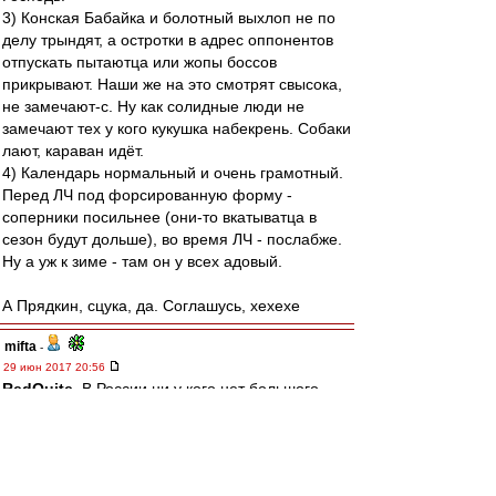
3) Конская Бабайка и болотный выхлоп не по
делу трындят, а остротки в адрес оппонентов
отпускать пытаютца или жопы боссов
прикрывают. Наши же на это смотрят свысока,
не замечают-с. Ну как солидные люди не
замечают тех у кого кукушка набекрень. Собаки
лают, караван идёт.
4) Календарь нормальный и очень грамотный.
Перед ЛЧ под форсированную форму -
соперники посильнее (они-то вкатыватца в
сезон будут дольше), во время ЛЧ - послабже.
Ну а уж к зиме - там он у всех адовый.
А Прядкин, сцука, да. Соглашусь, хехехе
mifta
-
29 июн 2017 20:56
RedQuite
, В России ни у кого нет большого
количества болельщиков. Гарантировать
постоянный уверенный выход из группы ЛЧ
можно было бы парой миллионов
болельщиков, если бы каждый в год давал бы