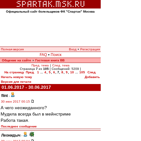
Официальный сайт болельщиков ФК "Спартак" Москва
Полная версия
Вход
•
Регистрация
FAQ
•
Поиск
Общение на сайте
Гостевая книга ВВ
»
Пред. тема
|
След. тема
Страница
7
из
105
[ Сообщений: 5209 ]
На страницу
Пред.
1
...
4
,
5
,
6
,
7
,
8
,
9
,
10
...
105
След.
Начать новую тему
Добавить
Версия для печати
01.06.2017 - 30.06.2017
flint
-
30 июн 2017 00:15
А чего неожиданного?
Мудила всегда был в мейнстриме
Работа такая.
Последнее сообщение
Леонидыч
-