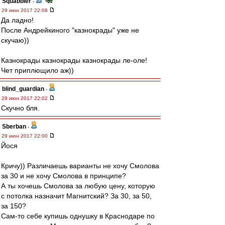
Squabbler
-
29 июн 2017 22:08
Да ладно!
После Андрейкиного "казнокрады" уже не
скучаю))
Казнокрады казнокрады казнокрады ле-оле!
Чет приплющило аж))
blind_guardian
-
29 июн 2017 22:02
Скучно бля.
Sberban
-
29 июн 2017 22:00
Йося
Кричу)) Различаешь варианты не хочу Смолова
за 30 и не хочу Смолова в принципе?
А ты хочешь Смолова за любую цену, которую
с потолка назначит Магнитский? За 30, за 50,
за 150?
Сам-то себе купишь однушку в Краснодаре по