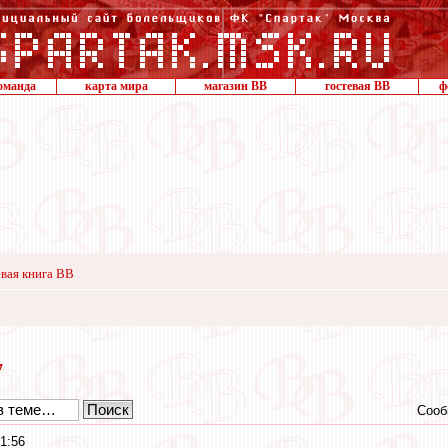
оманда
карта мира
магазин ВВ
гостевая ВВ
ф
вая книга ВВ
7
Сооб
1:56