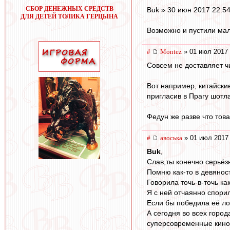
СБОР ДЕНЕЖНЫХ СРЕДСТВ
Buk » 30 июн 2017 22:5
ДЛЯ ДЕТЕЙ ТОЛИКА ГЕРЦЫНА
Возможно и пустили мал
#
Montez
» 01 июл 2017 
Совсем не доставляет ч
Вот например, китайски
пригласив в Прагу шотл
Федун же разве что тов
#
авоська
» 01 июл 2017 
Buk
,
Слав,ты конечно серьёз
Помню как-то в девянос
Говорила точь-в-точь к
Я с ней отчаянно спори
Если бы победила её ло
А сегодня во всех горо
суперсовременные кинот