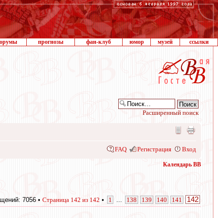
орумы
прогнозы
фан-клуб
юмор
музей
ссылки
Расширенный поиск
FAQ
Регистрация
Вход
Календарь ВВ
142
щений: 7056 •
Страница
142
из
142
•
1
...
138
139
140
141