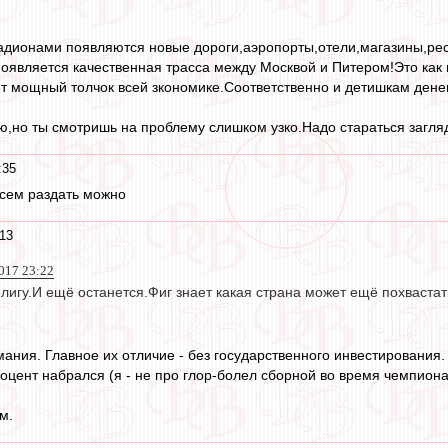
тадионами появляются новые дороги,аэропорты,отели,магазины,ре
появляется качественная трасса между Москвой и Питером!Это как
ёт мощный толчок всей зкономике.Соответственно и детишкам дене
,но ты смотришь на проблему слишком узко.Надо стараться загля
:35
всем раздать можно
13
017 23:22
игу.И ещё останется.Фиг знает какая страна может ещё похвастат
мания. Главное их отличие - без государственного инвестирования
процент набрался (я - не про глор-болел сборной во время чемпион
м.