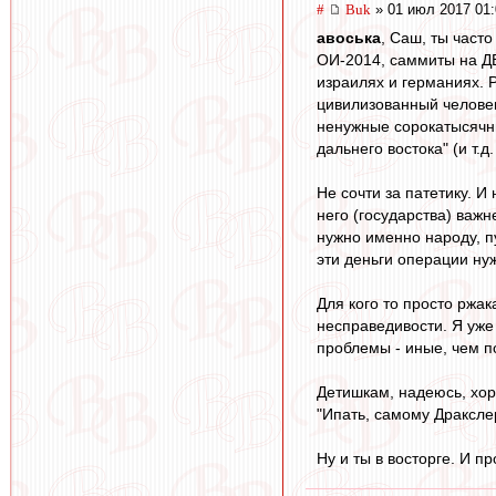
#
Buk
» 01 июл 2017 01:
авоська
, Саш, ты част
ОИ-2014, саммиты на ДВ
израилях и германиях. Р
цивилизованный человек
ненужные сорокатысячни
дальнего востока" (и т.д
Не сочти за патетику. И
него (государства) важн
нужно именно народу, пу
эти деньги операции ну
Для кого то просто ржа
несправедивости. Я уже 
проблемы - иные, чем п
Детишкам, надеюсь, хор
"Ипать, самому Драксле
Ну и ты в восторге. И п