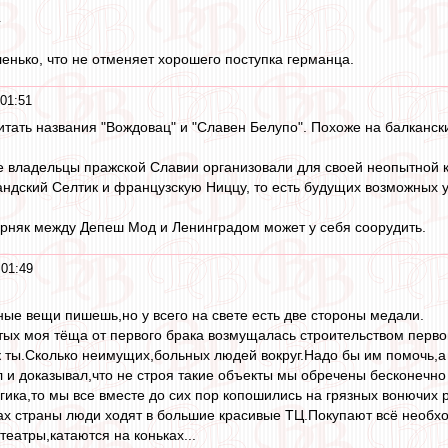
4
енько, что не отменяет хорошего поступка германца.
01:51
итать названия "Вождовац" и "Славен Белупо". Похоже на балкански
е владельцы пражской Славии организовали для своей неопытной 
андский Селтик и французскую Ниццу, то есть будущих возможных у
арняк между Депеш Мод и Ленинградом может у себя соорудить.
01:49
ные вещи пишешь,но у всего на свете есть две стороны медали.
тых моя тёща от первого брака возмущалась строительством первог
ак ты.Сколько неимущих,больных людей вокруг.Надо бы им помочь,а
л и доказывал,что не строя такие объекты мы обречены бесконечно
гика,то мы все вместе до сих пор копошились на грязных вонючих 
дах страны люди ходят в большие красивые ТЦ.Покупают всё необ
еатры,катаются на коньках...