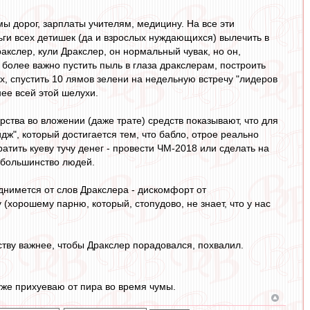
ы дорог, зарплаты учителям, медицину. На все эти
ги всех детишек (да и взрослых нуждающихся) вылечить в
акслер, кули Дракслер, он нормальный чувак, но он,
 более важно пустить пыль в глаза дракслерам, построить
, спустить 10 лямов зелени на недельную встречу "лидеров
жнее всей этой шелухи.
арства во вложении (даже трате) средств показывают, что для
дж", который достигается тем, что бабло, отрое реально
атить куеву тучу денег - провести ЧМ-2018 или сделать на
 большинство людей.
однимется от слов Дракслера - дискомфорт от
(хорошему парню, который, стопудово, не знает, что у нас
тву важнее, чтобы Дракслер порадовался, похвалил.
 уже прихуеваю от пира во время чумы.