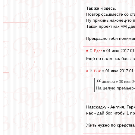
Так же и здесь.
Повторюсь,вместе со с
Ну прикинь,наконец-то 
Такой проект как ЧМ да
Прекрасно тебя понимаю
#
Egor
» 01 июл 2017 01
Ещё по палке колбасы 
#
Buk
» 01 июл 2017 01:
авоська » 30 июн 2
На целую премьер-л
Навскидку - Англия, Гер
нас - дай бог, чтобы 1 
Жить нужно по средства