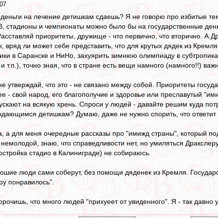
07
о деньги на лечение детишкам сдаешь? Я не говорю про избитые тем
, стадионы и чемпионаты можно было бы на государственные день
асставляй приоритеты, дружище - что первично, что вторично. А Др
, вряд ли может себе представить, что для крутых дядек из Кремля
ки в Саранске и НиНо, захуярить зимнюю олимпиаду в субтропиках
. и т.п.), точно зная, что в стране есть вещи намного (намного!!) ва
 не утверждай, что это - не связано между собой. Приоритеты госуд
ее - свой народ, его благополучие и здоровье или преславутый "ими
скают на всякую хрень. Спроси у людей - давайте решим куда потр
ждающимся детишкам? Думаю, даже не нужно спорить, что ответит
ка, а для меня очередные рассказы про "имижд страны", который п
немолодой, знаю, что справедливости нет, но умиляться Дракслеру 
остройка стадио в Калиниграде) не собираюсь.
ошие люди сами соберут, без помощи дяденек из Кремля. Государс
ру понравилось".
ророчишь, что много людей "прихуеет от увиденного". Я - так давно