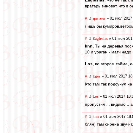
Eaglesias
, Что не так 
вратарь виноват, что в 
#
зpитель
» 01 июл 2017 
Лишь бы кумиров.ветром
#
Eaglesias
» 01 июл 201
knn
, Ты на деревья пос
10 и ураган - матч надо
Los
, во втором тайме, 
#
Egor
» 01 июл 2017 18
Кто там так подсунул н
#
Los
» 01 июл 2017 18:
пропустил ... видимо ..
#
knn
» 01 июл 2017 18:
блян) там сирена звучит