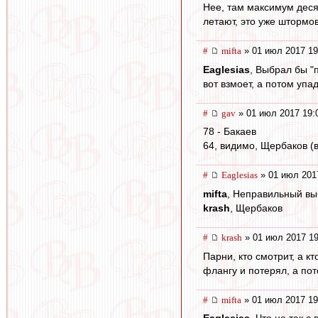
Нее, там максимум десят
летают, это уже штормо
#
mifta
» 01 июл 2017 19
Eaglesias
, Выбрал бы "
вот взмоет, а потом упа
#
gav
» 01 июл 2017 19:
78 - Бакаев
64, видимо, Щербаков (
#
Eaglesias
» 01 июл 201
mifta
, Неправильный вы
krash
, Щербаков
#
krash
» 01 июл 2017 19
Парни, кто смотрит, а 
флангу и потерял, а по
#
mifta
» 01 июл 2017 19