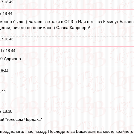
17 18:49
7 18:44
ременно было :) Бакаев все-таки в ОПЗ :) Или нет... за 5 минут Бак
дении, ничего не понимаю :) Слава Карреере!
17 18:46
17 18:44
2:0 Адриано
18:44
:44
7 18:38
ш! *голосом Чердака*
и предполагал час назад. Последите за Бакаевым на месте крайнего