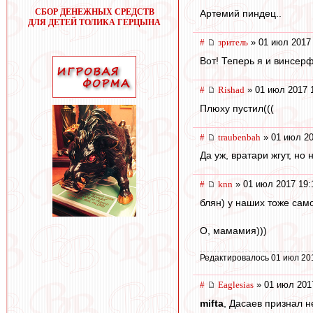
СБОР ДЕНЕЖНЫХ СРЕДСТВ
Артемий пиндец..
ДЛЯ ДЕТЕЙ ТОЛИКА ГЕРЦЫНА
#
зpитель
» 01 июл 2017 
Вот! Теперь я и винсер
#
Rishad
» 01 июл 2017 
Плюху пустил(((
#
traubenbah
» 01 июл 20
Да уж, вратари жгут, но 
#
knn
» 01 июл 2017 19:
блян) у наших тоже само
О, мамамия)))
Редактировалось 01 июл 20
#
Eaglesias
» 01 июл 201
mifta
, Дасаев признал н