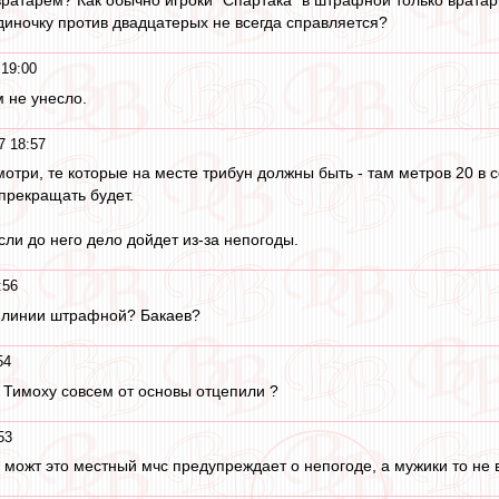
с вратарем? Как обычно игроки "Спартака" в штрафной только врат
одиночку против двадцатерых не всегда справляется?
19:00
 не унесло.
7 18:57
мотри, те которые на месте трибун должны быть - там метров 20 в с
 прекращать будет.
если до него дело дойдет из-за непогоды.
:56
а линии штрафной? Бакаев?
54
 а Тимоху совсем от основы отцепили ?
53
, можт это местный мчс предупреждает о непогоде, а мужики то не в