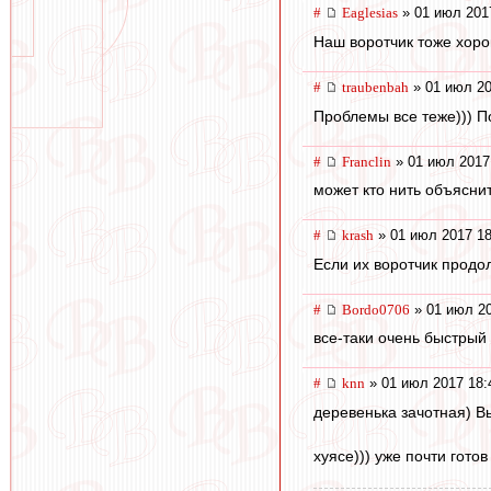
#
Eaglesias
» 01 июл 201
Наш воротчик тоже хоро
#
traubenbah
» 01 июл 20
Проблемы все теже))) П
#
Franclin
» 01 июл 2017
может кто нить объяснит
#
krash
» 01 июл 2017 18
Если их воротчик продол
#
Bordo0706
» 01 июл 20
все-таки очень быстрый 
#
knn
» 01 июл 2017 18:
деревенька зачотная) Вы
хуясе))) уже почти гото