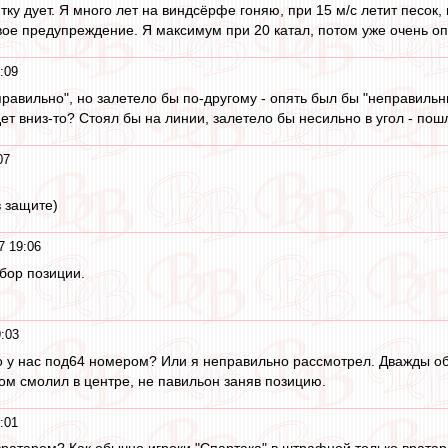
ку дует. Я много лет на виндсёрфе гоняю, при 15 м/с летит песок
вое предупреждение. Я максимум при 20 катал, потом уже очень оп
:09
правильно", но залетело бы по-другому - опять был бы "неправильны
дет вниз-то? Стоял бы на линии, залетело бы несильно в угол - пош
07
в защите)
7 19:06
бор позиции.
:03
кто у нас под64 номером? Или я неправильно рассмотрел. Дважды о
том смолил в центре, не павильон заняв позицию.
:01