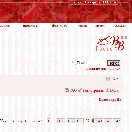
орумы
прогнозы
фан-клуб
юмор
музей
ссылки
Расширенный поиск
FAQ
Регистрация
Вход
Календарь ВВ
139
56 •
Страница
139
из
142
•
1
...
136
137
138
140
141
142