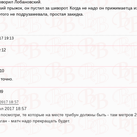
говорил Лобановский.
кий прыжок, он пустил за шиворот. Когда не надо он прижимаетца из
этого не подрузамевала, простая закидка.
17 19:13
:12
10
 точно.
09
 2017 18:57
юл 2017 18:57
 посмотри, те которые на месте трибун должны быть - там метров 20
аган - матч надо прекращать будет.