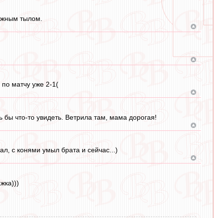
дежным тылом.
 по матчу уже 2-1(
 бы что-то увидеть. Ветрила там, мама дорогая!
л, с конями умыл брата и сейчас...)
жка)))