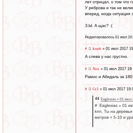
лет отрицал, о том что 
У реброва и так не вели
вперед, когда ситуация 
З.Ы. А щас? :(
Редактировалось 01 июл 20
#
krash
» 01 июл 2017 19
А слева у нас грустно.
#
Nox
» 01 июл 2017 19:
Рамос и Абидаль за 180
#
Gt3
» 01 июл 2017 19:
Eaglesias » 01 июл
# Eaglesias » 01 и
knn, Ты на деревья
метров + 5-10 и ур