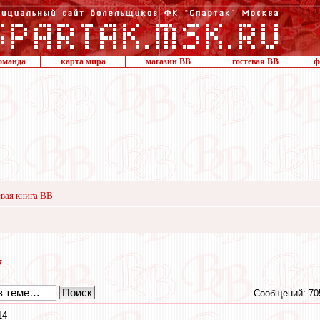
оманда
карта мира
магазин ВВ
гостевая ВВ
ф
вая книга ВВ
7
Сообщений: 70
14