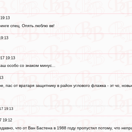
19:13
финге спец. Опять люблю вв!
19:13
17 19:13
наш особо со знаком минус...
13
е, пас от вратаря защитнику в район углового флажка - эт чо, нов
17 19:13
7 19:12
едавно, что от Ван Бастена в 1988 году пропустил потому, что непр