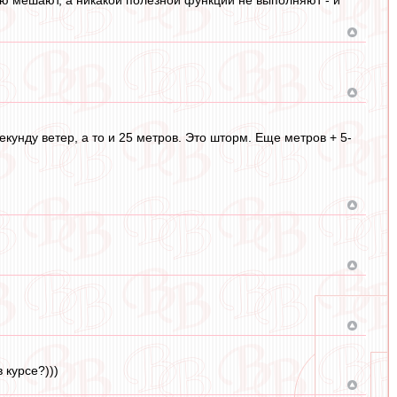
арю мешают, а никакой полезной функции не выполняют - и
екунду ветер, а то и 25 метров. Это шторм. Еще метров + 5-
 курсе?)))