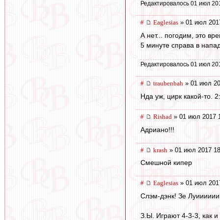
Редактировалось 01 июл 20
#
Eaglesias
» 01 июл 201
А нет... погодим, это в
5 минуте справа в напа
Редактировалось 01 июл 20
#
traubenbah
» 01 июл 20
Нда уж, цирк какой-то. 
#
Rishad
» 01 июл 2017 
Адриано!!!
#
krash
» 01 июл 2017 18
Смешной кипер
#
Eaglesias
» 01 июл 201
Слэм-дэнк! Зе Луииииии
З.Ы. Играют 4-3-3, как 