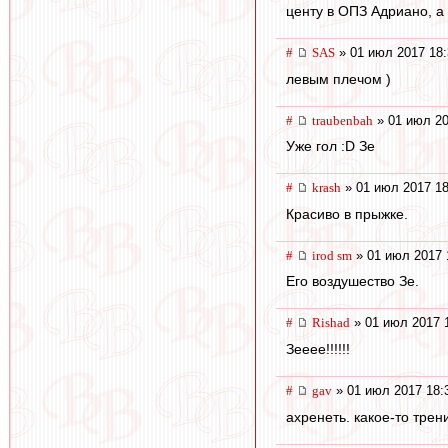
центу в ОПЗ Адриано, а 
#
SAS
» 01 июл 2017 18:
левым плечом )
#
traubenbah
» 01 июл 20
Уже гол :D Зе
#
krash
» 01 июл 2017 18
Красиво в прыжке.
#
irod sm
» 01 июл 2017 
Его воздушество Зе.
#
Rishad
» 01 июл 2017 
Зееее!!!!!!
#
gav
» 01 июл 2017 18:
ахренеть. какое-то тре