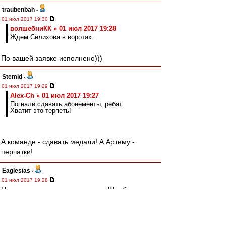
traubenbah
-
01 июл 2017 19:30
волшебниКК » 01 июл 2017 19:28
Ждем Селихова в воротах.
По вашей заявке исполнено)))
Stemid
-
01 июл 2017 19:29
Alex-Ch » 01 июл 2017 19:27
Погнали сдавать абонементы, ребят.
Хватит это терпеть!
А команде - сдавать медали! А Артему -
перчатки!
Eaglesias
-
01 июл 2017 19:28
Ну а что вы хотите, если играет Щербаков и
Бокетти? :) Джикия, Кутепов появятца только
завтра. Щербаков, ксть, Каррере явно
ндравитца, что-то он в нем углядел... Честно,