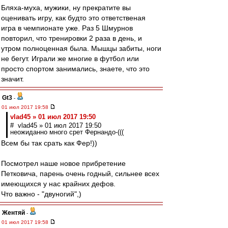
Бляха-муха, мужики, ну прекратите вы
оценивать игру, как будто это ответственая
игра в чемпионате уже. Раз 5 Шмурнов
повторил, что тренировки 2 раза в день, и
утром полноценная была. Мышцы забиты, ноги
не бегут. Играли же многие в футбол или
просто спортом занимались, знаете, что это
значит.
Gt3
-
01 июл 2017 19:58
vlad45 » 01 июл 2017 19:50
# vlad45 » 01 июл 2017 19:50
неожиданно много срет Фернандо-(((
Всем бы так срать как Фер!))
Посмотрел наше новое прибретение
Петковича, парень очень годный, сильнее всех
имеющихся у нас крайних дефов.
Что важно - "двуногий",)
Жентяй
-
01 июл 2017 19:58