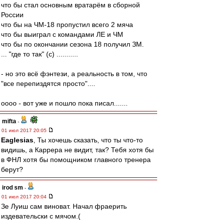
что бы стал основным вратарём в сборной
России
что бы на ЧМ-18 пропустил всего 2 мяча
что бы выиграл с командами ЛЕ и ЧМ
что бы по окончании сезона 18 получил ЗМ.
... "где то так" (c) ...........
- но это всё фэнтези, а реальность в том, что
"все перепиздятся просто"....
оооо - вот уже и пошло пока писал.......
mifta
-
01 июл 2017 20:05
Eaglesias
, Ты хочешь сказать, что ты что-то
видишь, а Каррера не видит, так? Тебя хотя бы
в ФНЛ хотя бы помощником главного тренера
берут?
irod sm
-
01 июл 2017 20:04
Зе Луиш сам виноват. Начал фраерить
издевательски с мячом.(