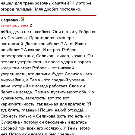
нашел для тренировочных матчей? Ну это же
огород галимый. Мяч дробит постоянно.
Eaglesias
-
01 июл 2017 19:55
mifta
, дело не в ошибках. Они есть и у Реброва
и у Селихова. Просто дело в манере
вратарской. Дасаев ошибался? А то! Яшин
ошибался? А как же! И не раз. Ребров
перестраховщих, Селихов - лидер, хозяин. Он
вселяет уверенность, а после удара в ворота
когда там стоит Ребров - нет никакой
уверенности, что дальше будет. Селихов - это
выручайкин, а Тема - это средний уровень,
даже который не всегда работает. Свое он
берет не всегда. Причем пустить могут оба. Но
куражность, веселость, вот это вот
харизматичность, так важная для вратаря: "Я
тут, блять, главный! Пошли нахуй отсюда!..."
Это есть только у Селихова (ксть это есть и у
Сухаряна - потому он бессменный вратарь
сборной при всех его косяках). У Тёмы этого
нет. Потому он всегда и был средним