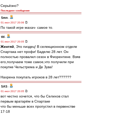
Серьёзно?
Последнее сообщение
Smn
-
01 июл 2017 20:06
По такой игре махач- самое то.
titi
-
01 июл 2017 20:05
Жентяй
, Это пиздец! В селекционном отделе
Спартака нет профи! Баделю 28 лет. Он
полностью провалил сезон в Фиорентине. Взяв
его,получаем тоже самое,что получили при
покупке Чельстрема и Де Зува!
Нахрена покупать игроков в 28 лет??????
SAS
-
01 июл 2017 20:05
вот честно хочется, что бы Селихов стал
первым вратарём в Спартаке
что бы меньше всех пропустил в первенстве
17-18