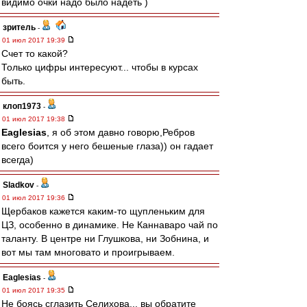
видимо очки надо было надеть )
зpитель
-
01 июл 2017 19:39
Счет то какой?
Только цифры интересуют... чтобы в курсах
быть.
клоп1973
-
01 июл 2017 19:38
Eaglesias
, я об этом давно говорю,Ребров
всего боится у него бешеные глаза)) он гадает
всегда)
Sladkov
-
01 июл 2017 19:36
Щербаков кажется каким-то щупленьким для
ЦЗ, особенно в динамике. Не Каннаваро чай по
таланту. В центре ни Глушкова, ни Зобнина, и
вот мы там многовато и проигрываем.
Eaglesias
-
01 июл 2017 19:35
Не боясь сглазить Селихова... вы обратите