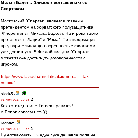
Милан Бадель близок к соглашению со
Спартаком
Московский "Спартак" является главным
претендентом на хорватского полузащитника
"Фиорентины" Милана Баделя. На игрока также
претендуют "Лацио" и "Рома". По информации
предварительная договоренность с фиалками
уже достигнута. В ближайшие дни "Спартак"
может также достигнуть договоренности с
игроком.
https://www.laziochannel.it/calciomerca ... tak-
mosca/
vlad45
-
01 июл 2017 19:58
Как хотите,но мне Тигиев нравится!
А Попов совсем нет-(((
Montez
-
01 июл 2017 19:57
Ну ептваюмать... Федун сука дешевле поля не