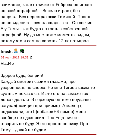
внимание, как в отличие от Реброва он играет
по всей штрафной... Весело играет, без
напряга. Без перестраховки Теминой. Просто
по повидению... вся площадь - его. Он хозяин.
А у Темы - как будто он гость в собственной
штрафной. Ну да мне такие моменты видны,
потому что я сам на воротах 12 лет отыграл.
krash
-
01 июл 2017 19:31
Vlad45
Здоров будь, боярин!
Каждый смотрит своими глазами, про
уверенность не спорю. Но мне Тигиев каким-то
суетным показался. И это его на замахе так
легко сделали. В верховую он тоже неудачно
вступал(позиция при приеме). А малец (
подсказали, что Щербаков 64 номер) меня
вообще не вдохновил. Про Еща ничего
говорить не буду. Я его просто не вижу. Про
Тему... давай не будем.