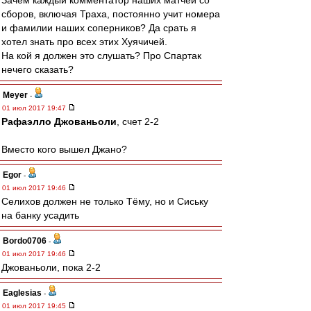
Зачем каждый комментатор наших матчей со
сборов, включая Траха, постоянно учит номера
и фамилии наших соперников? Да срать я
хотел знать про всех этих Хуячичей.
На кой я должен это слушать? Про Спартак
нечего сказать?
Meyer
-
01 июл 2017 19:47
Рафаэлло Джованьоли
, счет 2-2
Вместо кого вышел Джано?
Egor
-
01 июл 2017 19:46
Селихов должен не только Тёму, но и Сиську
на банку усадить
Bordo0706
-
01 июл 2017 19:46
Джованьоли, пока 2-2
Eaglesias
-
01 июл 2017 19:45