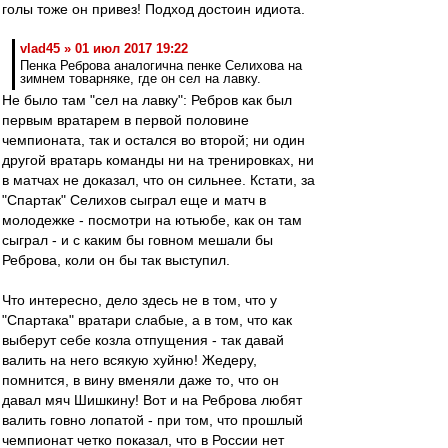
голы тоже он привез! Подход достоин идиота.
vlad45 » 01 июл 2017 19:22
Пенка Реброва аналогична пенке Селихова на
зимнем товарняке, где он сел на лавку.
Не было там "сел на лавку": Ребров как был
первым вратарем в первой половине
чемпионата, так и остался во второй; ни один
другой вратарь команды ни на тренировках, ни
в матчах не доказал, что он сильнее. Кстати, за
"Спартак" Селихов сыграл еще и матч в
молодежке - посмотри на ютьюбе, как он там
сыграл - и с каким бы говном мешали бы
Реброва, коли он бы так выступил.
Что интересно, дело здесь не в том, что у
"Спартака" вратари слабые, а в том, что как
выберут себе козла отпущения - так давай
валить на него всякую хуйню! Жедеру,
помнится, в вину вменяли даже то, что он
давал мяч Шишкину! Вот и на Реброва любят
валить говно лопатой - при том, что прошлый
чемпионат четко показал, что в России нет