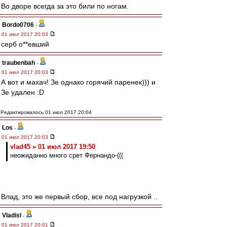
Во дворе всегда за это били по ногам.
Bordo0706
-
01 июл 2017 20:03
серб о**евший
traubenbah
-
01 июл 2017 20:03
А вот и махач! Зе однако горячий паренек))) и
Зе удален :D
Редактировалось 01 июл 2017 20:04
Los
-
01 июл 2017 20:03
vlad45 » 01 июл 2017 19:50
неожиданно много срет Фернандо-(((
Влад, это же первый сбор, все под нагрузкой ..
Vladisl
-
01 июл 2017 20:01