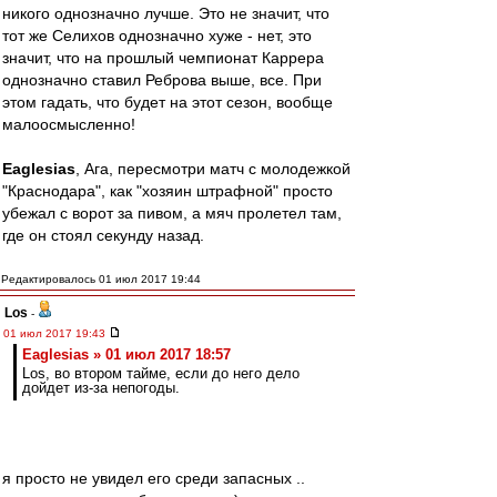
никого однозначно лучше. Это не значит, что
тот же Селихов однозначно хуже - нет, это
значит, что на прошлый чемпионат Каррера
однозначно ставил Реброва выше, все. При
этом гадать, что будет на этот сезон, вообще
малоосмысленно!
Eaglesias
, Ага, пересмотри матч с молодежкой
"Краснодара", как "хозяин штрафной" просто
убежал с ворот за пивом, а мяч пролетел там,
где он стоял секунду назад.
Редактировалось 01 июл 2017 19:44
Los
-
01 июл 2017 19:43
Eaglesias » 01 июл 2017 18:57
Los, во втором тайме, если до него дело
дойдет из-за непогоды.
я просто не увидел его среди запасных ..