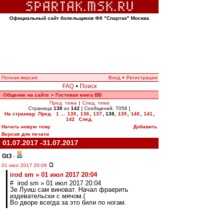
Официальный сайт болельщиков ФК "Спартак" Москва
Полная версия
Вход
•
Регистрация
FAQ
•
Поиск
Общение на сайте
Гостевая книга ВВ
»
Пред. тема
|
След. тема
Страница
138
из
142
[ Сообщений: 7056 ]
На страницу
Пред.
1
...
135
,
136
,
137
,
138
,
139
,
140
,
141
,
142
След.
Начать новую тему
Добавить
Версия для печати
01.07.2017 -31.07.2017
Gt3
-
01 июл 2017 20:06
irod sm » 01 июл 2017 20:04
# irod sm » 01 июл 2017 20:04
Зе Луиш сам виноват. Начал фраерить
издевательски с мячом.(
Во дворе всегда за это били по ногам.