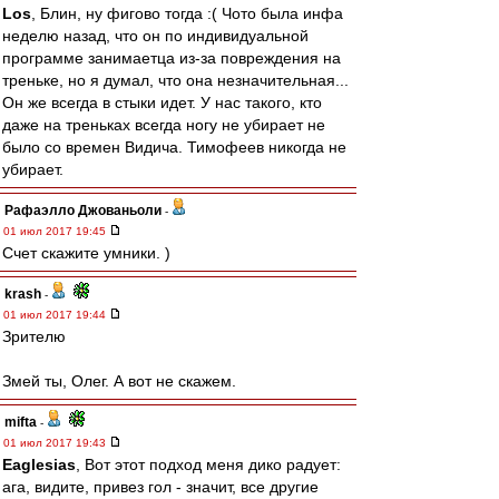
Los
, Блин, ну фигово тогда :( Чото была инфа
неделю назад, что он по индивидуальной
программе занимаетца из-за повреждения на
треньке, но я думал, что она незначительная...
Он же всегда в стыки идет. У нас такого, кто
даже на треньках всегда ногу не убирает не
было со времен Видича. Тимофеев никогда не
убирает.
Рафаэлло Джованьоли
-
01 июл 2017 19:45
Счет скажите умники. )
krash
-
01 июл 2017 19:44
Зрителю
Змей ты, Олег. А вот не скажем.
mifta
-
01 июл 2017 19:43
Eaglesias
, Вот этот подход меня дико радует:
ага, видите, привез гол - значит, все другие