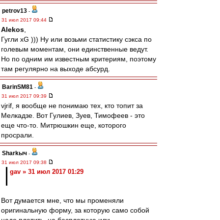
petrov13
-
31 июл 2017 09:44
Alekos
,
Гугли xG ))) Ну или возьми статистику сэкса по
голевым моментам, они единственные ведут.
Но по одним им известным критериям, поэтому
там регулярно на выходе абсурд.
BarinSM81
-
31 июл 2017 09:39
vjrif, я вообще не понимаю тех, кто топит за
Мелкадзе. Вот Гулиев, Зуев, Тимофеев - это
еще что-то. Митрюшкин еще, которого
просрали.
Sharkыч
-
31 июл 2017 09:38
gav » 31 июл 2017 01:29
Вот думается мне, что мы променяли
оригинальную форму, за которую само собой