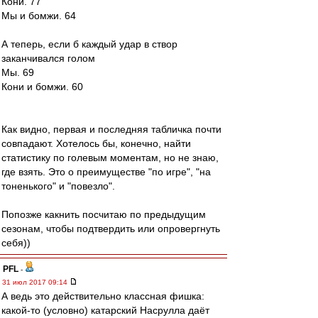
Кони. 77
Мы и бомжи. 64
А теперь, если б каждый удар в створ
заканчивался голом
Мы. 69
Кони и бомжи. 60
Как видно, первая и последняя табличка почти
совпадают. Хотелось бы, конечно, найти
статистику по голевым моментам, но не знаю,
где взять. Это о преимуществе "по игре", "на
тоненького" и "повезло".
Попозже какнить посчитаю по предыдущим
сезонам, чтобы подтвердить или опровергнуть
себя))
PFL
-
31 июл 2017 09:14
А ведь это действительно классная фишка:
какой-то (условно) катарский Насрулла даёт