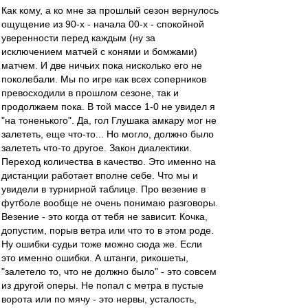
Как кому, а ко мне за прошлый сезон вернулось
ощущение из 90-х - начала 00-х - спокойной
уверенности перед каждым (ну за
исключением матчей с конями и бомжами)
матчем. И две ничьих пока нисколько его не
поколебали. Мы по игре как всех соперников
превосходили в прошлом сезоне, так и
продолжаем пока. В той массе 1-0 не увидел я
"на тоненького". Да, гол Глушака амкару мог не
залететь, еще что-то... Но могло, должно было
залететь что-то другое. Закон диалектики.
Переход количества в качество. Это именно на
дистанции работает вполне себе. Что мы и
увидели в турнирной таблице. Про везение в
футболе вообще не очень понимаю разговоры.
Везение - это когда от тебя не зависит. Кочка,
допустим, порыв ветра или что то в этом роде.
Ну ошибки судьи тоже можно сюда же. Если
это именно ошибки. А штанги, рикошеты,
"залетело то, что не должно было" - это совсем
из другой оперы. Не попал с метра в пустые
ворота или по мячу - это нервы, усталость,