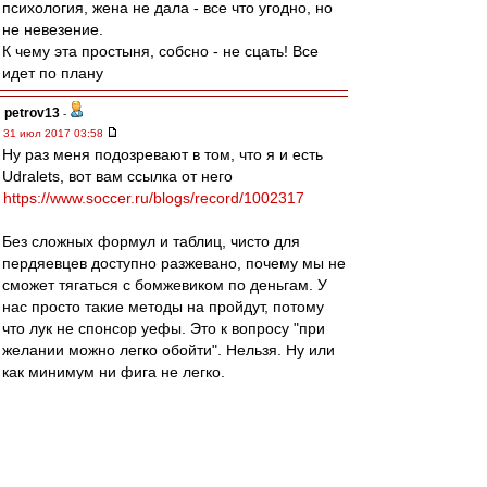
психология, жена не дала - все что угодно, но
не невезение.
К чему эта простыня, собсно - не сцать! Все
идет по плану
petrov13
-
31 июл 2017 03:58
Ну раз меня подозревают в том, что я и есть
Udralets, вот вам ссылка от него
https://www.soccer.ru/blogs/record/1002317
Без сложных формул и таблиц, чисто для
пердяевцев доступно разжевано, почему мы не
сможет тягаться с бомжевиком по деньгам. У
нас просто такие методы на пройдут, потому
что лук не спонсор уефы. Это к вопросу "при
желании можно легко обойти". Нельзя. Ну или
как минимум ни фига не легко.
Другой вопрос, что даже в тех рамках, в
которым можно тратить, мы пока не
торопимся.
Духон
-