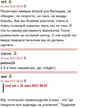
vjrif
-
31 июл 2017 08:35
Посмотрел вживую второй раз Мелкадзе, ни
обводки , ни скорости, ни паса, ни жажды
борьбы. Как мы Кузяева упустили, очень и
очень толковый паренек, жаль что не наш. И
эта по какому регламенту фансектор Тосно
разместили на гостевой сектор. С той игрой что
вчера показали зенытики мы их должны
одолеть.
irod sm
-
31 июл 2017 08:32
petrov13
2-0 и твои параметры. да, сойдёт.)
wod
-
31 июл 2017 08:32
irod sm » 31 июл 2017 08:22
Юр, тотальное превосходство в игре - это "до
свиданья все надежды на усиление". Трудовая