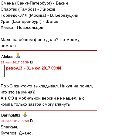
Смена (Санкт-Петербург) - Васин
Спартак (Тамбов) - Жирков
Торпедо-ЗИЛ (Москва) - В. Березуцкий
Урал (Екатеринбург) - Шатов
Химки - Новосельцев
Мало на общем фоне дали? По-моему,
немало.
Alekos
-
31 июл 2017 09:59
petrov13 » 31 июл 2017 09:44
По xG же кто-то выкладывал. Нихуя не понял,
что это за куйня))
А в СЭ в мобильной версии не нашел, а с
компа только завтра смогу глянуть
BarinSM81
-
31 июл 2017 09:59
Sharkыч,
Кутепов, Джано.