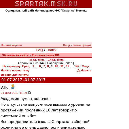
Официальный сайт болельщиков ФК "Спартак" Москва
Полная версия
Вход
•
Регистрация
FAQ
•
Поиск
Общение на сайте
Гостевая книга ВВ
»
Пред. тема
|
След. тема
Страница
9
из
142
[ Сообщений: 7056 ]
На страницу
Пред.
1
...
6
,
7
,
8
,
9
,
10
,
11
,
12
...
142
След.
Начать новую тему
Добавить
Версия для печати
01.07.2017 -31.07.2017
Allig
-
31 июл 2017 11:29
Академия нужна, конечно.
Но отсутствие выпускников высокого уровня на
протяжении последних 10 лет говорит о
системной ошибке.
Все представители школы Спартака в сборной
окончили ее очень давно, если внимательно