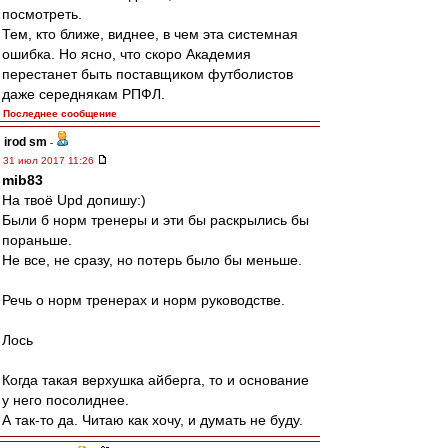
посмотреть.
Тем, кто ближе, виднее, в чем эта системная
ошибка. Но ясно, что скоро Академия
перестанет быть поставщиком футболистов
даже середнякам РПФЛ.
Последнее сообщение
irod sm
-
31 июл 2017 11:26
mib83
На твоё Upd допишу:)
Были б норм тренеры и эти бы раскрылись бы
пораньше.
Не все, не сразу, но потерь было бы меньше.
Речь о норм тренерах и норм руководстве.
Лось
Когда такая верхушка айберга, то и основание
у него посолиднее.
А так-то да. Читаю как хочу, и думать не буду.