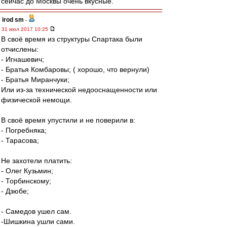
сейчас до Москвы очень вкусные.
irod sm
-
31 июл 2017 10:25
В своё время из структуры Спартака были
отчислены:
- Игнашевич;
- Братья Комбаровы; ( хорошо, что вернули)
- Братья Миранчуки;
Или из-за технической недооснащенности или
физической немощи.
В своё время упустили и не поверили в:
- Погребняка;
- Тарасова;
Не захотели платить:
- Олег Кузьмин;
- Торбинскому;
- Дзюбе;
- Самедов ушел сам.
-Шишкина ушли сами.