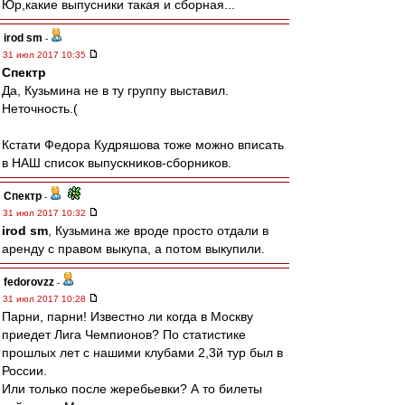
Юр,какие выпусники такая и сборная...
irod sm
-
31 июл 2017 10:35
Спектр
Да, Кузьмина не в ту группу выставил.
Неточность.(
Кстати Федора Кудряшова тоже можно вписать
в НАШ список выпускников-сборников.
Спектр
-
31 июл 2017 10:32
irod sm
, Кузьмина же вроде просто отдали в
аренду с правом выкупа, а потом выкупили.
fedorovzz
-
31 июл 2017 10:28
Парни, парни! Известно ли когда в Москву
приедет Лига Чемпионов? По статистике
прошлых лет с нашими клубами 2,3й тур был в
России.
Или только после жеребьевки? А то билеты