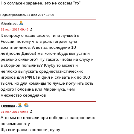
Но согласен заранее, это не совсем "то"
Редактировалось 31 июл 2017 10:00
Sharkыч
-
31 июл 2017 09:49
К вопросу о наше школе, типа лучшей в
России, потому что в рфпл играет куча
воспитанников. А вот за последние 10
лет(после Дзюбы) мы кого-нибудь выпустили
реально сильного? Ну такого, чтобы на слуху и
в сборной попылить? Клубу то может и
неплохо выпускать среднестатистических
игроков для РФПЛ и фнл и сливать их по 300
тысяч, но для команды то лучше получить хоть
одного Головина или Миранчука, чем
множество середняков
Olddima
-
31 июл 2017 09:46
А то мы не плавали при победных настроениях
по чемпионату.
Ща выиграем в полноги, ну ну .....