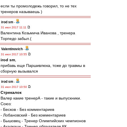
если ты промолодежь говорил, то не тех
тренеров называешь )
irod sm
-
31 июл 2017 11:11
Валентина Козьмича Иванова , тренера
Торпедо забыл.(
Valentinovich
-
31 июл 2017 10:55
irod sm
,
прибавь еще Паршивлюка, тоже до травмы в
сборную вызывался
irod sm
-
31 июл 2017 10:50
Стрекалок
Валер какие тренерА - такие и выпускники.
Союз:
- Бесков - Без комментариев
- Лобановский - Без комментариев
- Бышовец - Тренер Олимпийских чемпионов
- Ахалкаци - Тренер обладателя КК