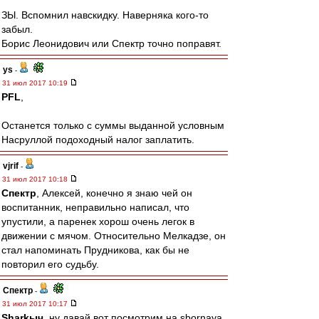
ЗЫ. Вспомнил навскидку. Наверняка кого-то
забыл.
Борис Леонидович или Спектр точно поправят.
ys
-
31 июл 2017 10:19
PFL
,
Останется только с суммы выданной условным
Насруллой подоходный налог заплатить.
vjrif
-
31 июл 2017 10:18
Спектр
, Алексей, конечно я знаю чей он
воспитанник, неправильно написал, что
упустили, а паренек хорош очень легок в
движении с мячом. Относительно Мелкадзе, он
стал напоминать Прудникова, как бы не
повторил его судьбу.
Спектр
-
31 июл 2017 10:17
Sharkыч
, ну давай вот посмотрим на sbornaya.