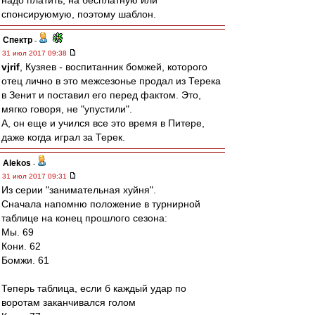
надо платить, на бесплатную или
спонсируюмую, поэтому шаблон.
Спектр
-
31 июл 2017 09:38
vjrif
, Кузяев - воспитанник бомжей, которого
отец лично в это межсезонье продал из Терека
в Зенит и поставил его перед фактом. Это,
мягко говоря, не "упустили".
А, он еще и учился все это время в Питере,
даже когда играл за Терек.
Alekos
-
31 июл 2017 09:31
Из серии "занимательная хуйня".
Сначала напомню положение в турнирной
таблице на конец прошлого сезона:
Мы. 69
Кони. 62
Бомжи. 61
Теперь таблица, если б каждый удар по
воротам заканчивался голом