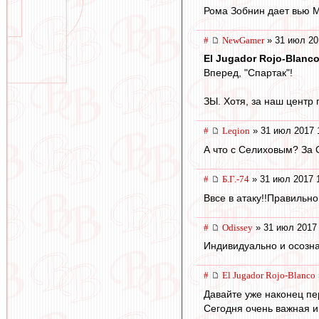
Рома Зобнин дает вью Ма
#
NewGamer
» 31 июл 20
El Jugador Rojo-Blanc
Вперед, "Спартак"!
ЗЫ. Хотя, за наш центр п
#
Leqion
» 31 июл 2017 
А что с Селиховым? За 
#
Б.Г.-74
» 31 июл 2017 
Ввсе в атаку!!Правильно
#
Odissey
» 31 июл 2017 
Индивидуально и осозна
#
El Jugador Rojo-Blanco
Давайте уже наконец пе
Сегодня очень важная и