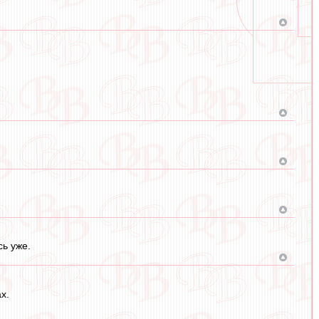
сь уже.
х.