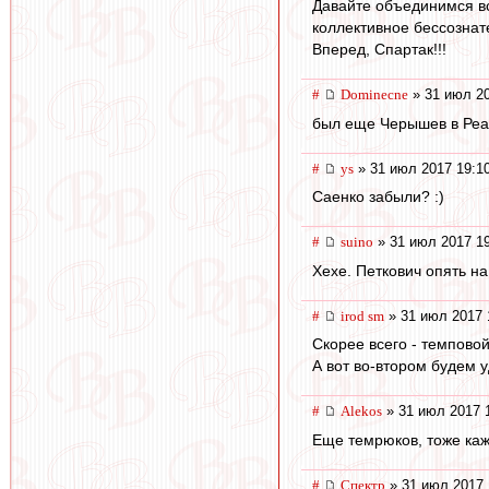
Давайте объединимся вс
коллективное бессознат
Вперед, Спартак!!!
#
Dominecne
» 31 июл 20
был еще Черышев в Реал
#
ys
» 31 июл 2017 19:1
Саенко забыли? :)
#
suino
» 31 июл 2017 1
Хехе. Петкович опять н
#
irod sm
» 31 июл 2017 
Скорее всего - темпово
А вот во-втором будем 
#
Alekos
» 31 июл 2017 
Еще темрюков, тоже каже
#
Спектр
» 31 июл 2017 