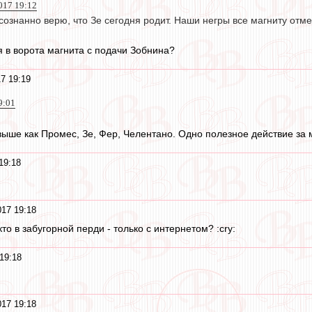
017 19:12
ознанно верю, что Зе сегодня родит. Наши негры все магниту отме
я в ворота магнита с подачи Зобнина?
7 19:19
9:01
выше как Промес, Зе, Фер, Челентано. Одно полезное действие за 
19:18
17 19:18
кто в забугорной перди - только с интернетом? :cry:
19:18
17 19:18