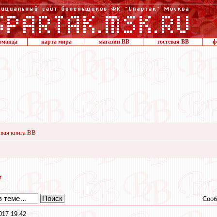
оманда
карта мира
магазин ВВ
гостевая ВВ
ф
вая книга ВВ
7
Сооб
017 19:42