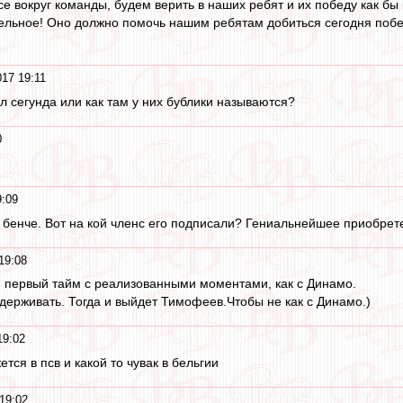
е вокруг команды, будем верить в наших ребят и их победу как бы
ельное! Оно должно помочь нашим ребятам добиться сегодня поб
17 19:11
 сегунда или как там у них бублики называются?
0
9:09
а бенче. Вот на кой членс его подписали? Гениальнейшее приобрет
19:08
й первый тайм с реализованными моментами, как с Динамо.
удерживать. Тогда и выйдет Тимофеев.Чтобы не как с Динамо.)
19:02
тся в псв и какой то чувак в бельгии
19:02