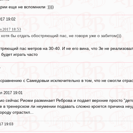
рии еще не вспомнили :))))
17 19:02
л 2017 18:53
хотя бы отдать обостряющий пас, не говоря уже о забитом)))
тряющий пас метров на 30-40. И не его вина, что Зе не реализов
 будет играть часто
1
сравнению с Самедовыи исключительно в том, что не смогли отраст
л 2017 19:01
мо сейчас Риоми разминает Реброва и подает верхние просто "дет
 в тренерском ли неумении подавать сложно кроется причина неу
роду отрастил...
17 19:03