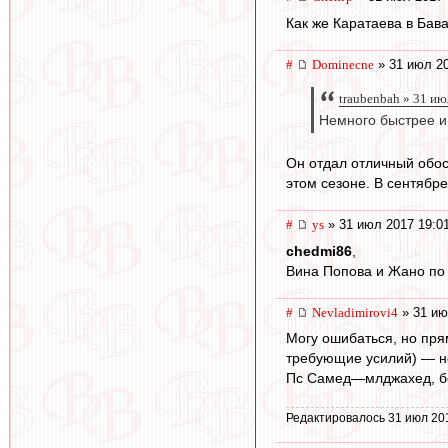
Как же Каратаева в Бава
#
Dominecne
» 31 июл 20
traubenbah » 31 ию
Немного быстрее и 
Он отдал отличный обос
этом сезоне. В сентябре
#
ys
» 31 июл 2017 19:0
chedmi86
,
Вина Попова и Жано по 
#
Nevladimirovi4
» 31 ию
Могу ошибаться, но пря
требующие усилий) — не
Пс Самед—млджахед, бо
Редактировалось 31 июл 20