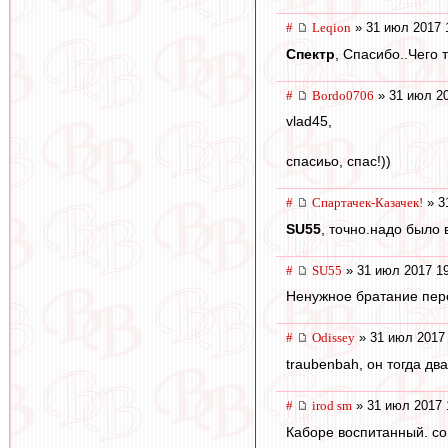
#
Leqion
» 31 июл 2017 
Спектр
, Спасибо..Чего 
#
Bordo0706
» 31 июл 20
vlad45,
спасиьо, спас!))
#
Спартачек-Казачек!
» 3
SU55
, точно.надо было 
#
SU55
» 31 июл 2017 1
Ненужное братание пер
#
Odissey
» 31 июл 2017 
traubenbah, он тогда два
#
irod sm
» 31 июл 2017 
Каборе воспитанный. с