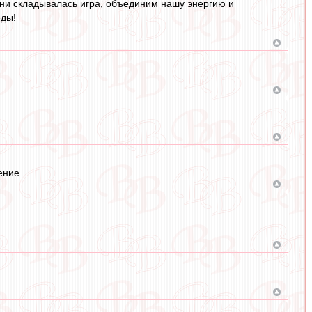
 ни складывалась игра, объединим нашу энергию и
еды!
ение