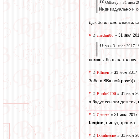
Odissey » 31 июл 2
Индивидуально и ос
Дык Зе ж тоже отметилс
#
chedmi86
» 31 июл 201
ys » 31 июл 2017 1
должны быть на голову 
#
Klimen
» 31 июл 2017 
Зоба в ВВшной розе)))
#
Bordo0706
» 31 июл 20
а будут ссылки для тех, 
#
Спектр
» 31 июл 2017 
Leqion
, пишут, травма.
#
Dominecne
» 31 июл 20