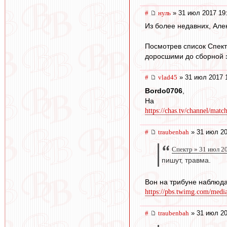
#
нуль
» 31 июл 2017 19
Из более недавних, Алек
Посмотрев список Спект
доросшими до сборной з
#
vlad45
» 31 июл 2017 
Bordo0706
,
На
https://chas.tv/channel/matc
#
traubenbah
» 31 июл 20
Спектр » 31 июл 2
пишут, травма.
Вон на трибуне наблюда
https://pbs.twimg.com/me
#
traubenbah
» 31 июл 20