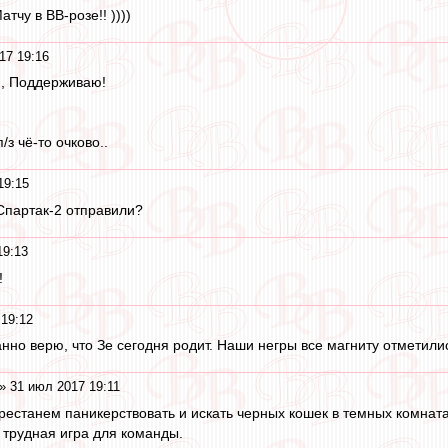
тчу в ВВ-розе!! ))))
17 19:16
o
, Поддерживаю!
/з чё-то очково..
19:15
Спартак-2 отправили?
19:13
!
19:12
нно верю, что Зе сегодня родит. Наши негры все магниту отметили
» 31 июл 2017 19:11
рестанем паникерствовать и искать черных кошек в темных комната
 трудная игра для команды.