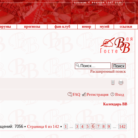
орумы
прогнозы
фан-клуб
юмор
музей
ссылки
Расширенный поиск
FAQ
Регистрация
Вход
Календарь ВВ
6
щений: 7056 •
Страница
6
из
142
•
1
...
3
4
5
7
8
9
...
142