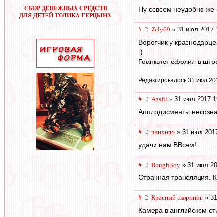
СБОР ДЕНЕЖНЫХ СРЕДСТВ
Ну совсем неудобно же с
ДЛЯ ДЕТЕЙ ТОЛИКА ГЕРЦЫНА
#
Zely69
» 31 июл 2017 
Воротчик у краснодарце
:)
Гоанквтст сфолил в шт
Редактировалось 31 июл 20
#
Ansfil
» 31 июл 2017 1
Апплодисменты несознат
#
чннхнпS
» 31 июл 2017
удачи нам ВВсем!
#
RoughBoy
» 31 июл 20
Странная трансляция. К
#
Красный скорпион
» 31
Камера в английском ст