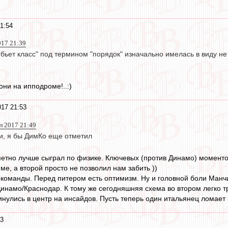
1:54
017 21:39
бьет класс" под термином "порядок" изначально имелась в виду не
они на ипподроме!..:)
17 21:53
л 2017 21:49
и, я бы ДимКо еще отметил
метно лучше сыграл по физике. Ключевых (против Динамо) момент
ме, а второй просто не позволил нам забить ))
 команды. Перед питером есть оптимизм. Ну и головной боли Манчи
инамо/Краснодар. К тому же сегодняшняя схема во втором легко 
нулись в центр на инсайдов. Пусть теперь один итальянец ломает 
53