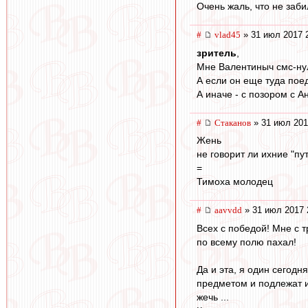
Очень жаль, что не заби
#
vlad45
» 31 июл 2017 
зpитель
,
Мне Валентиныч смс-нул
А если он еще туда поед
А иначе - с позором с А
#
Cтаканов
» 31 июл 201
Жень
не говорит ли ихние "пу
=
Тимоха молодец
#
aavvdd
» 31 июл 2017 
Всех с победой! Мне с 
по всему полю пахал!
Да и эта, я один сегодн
предметом и подлежат из
жечь ...