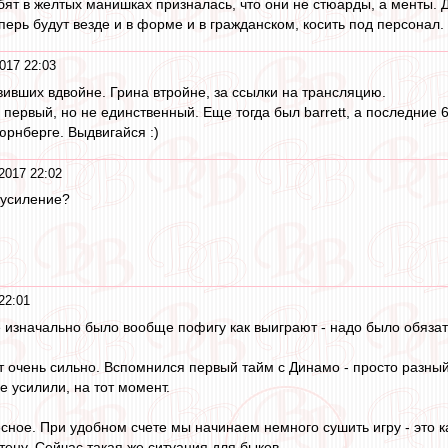
ебят в желтых манишках призналась, что они не стюарды, а менты
перь будут везде и в форме и в гражданском, косить под персонал.
017 22:03
вивших вдвойне. Грина втройне, за ссылки на трансляцию.
 первый, но не единственный. Еще тогда был barrett, а последние 6
юрнберге. Выдвигайся :)
2017 22:02
 усиление?
22:01
 изначально было вообще пофигу как выиграют - надо было обязат
 очень сильно. Вспомнился первый тайм с Динамо - просто разный
е усилили, на тот момент.
сное. При удобном счете мы начинаем немного сушить игру - это к
тену. Сейчас такая же ситуация для быков.