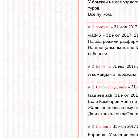
У бомжей не всё утрясл
туров.
Всё пучком.
#
зpитель
» 31 июл 2017 
vlad45 » 31 июл 2017, 2
На зиа решили расформ
На прощальном матче Кер
себе шеи.
#
Б.Г.-74
» 31 июл 2017 
А команда-то побежала 
#
Стараюсь думать
» 31 
traubenbah
, 31 июл 201
Если Комбаров меня не 
Жаль ,не повезло ему н
Да и отпахал он здОров
#
Leqion
» 31 июл 2017 
Каррера : Усиление сост