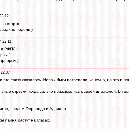
22:12
 со старта.
ередине недели.)
 22:11
 в РФПЛ!
рыч!"
аррерыч:)
 22:07
 это сразу сказалось. Нервы быки потрепали, конечно, но это и п
ельные отрезки, когда сильно прижимались к своей штрафной. В так
 игре, следом Фернандо и Адриано.
ы парня растут на глазах.