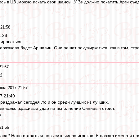
ось в ЦЗ ,можно искать свои шансы .У Зе должно покатить.Арги съ
21:58
1:28
ироваться.
жакова будет Аршавин. Они решат покувыркаться, как в том, страш
21:57
;)
июл 2017 21:57
7 21:49
раздражал сегодня ,то и он среди лучших из лучших.
емножко ,красивый удар на исполнение Синицын отбил.
о.
21:56
ава? Надо стараться повысить число игроков. Я назвал имена и пози