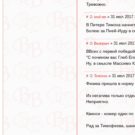
Тревожно.
#
irod sm
» 31 июл 2017 
В Питере Тимоха начнет
Болею за Пней-Иуду в с
#
Валерыч
» 31 июл 2017
ВВсех с первой победой
"С почином вас Глеб Его
Ну, в смысле Массимо К
#
Terrious
» 31 июл 2017
Физика пришла в норму и
Из негатива только отд
Неприятно.
Квинси - номер один по
Рад за Тимофеева, шанс