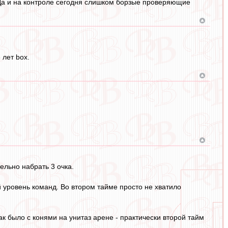
. Да и на контроле сегодня слишком борзые проверяющие
 лет box.
ельно набрать 3 очка.
 уровень команд. Во втором тайме просто не хватило
ак было с конями на унитаз арене - практически второй тайм