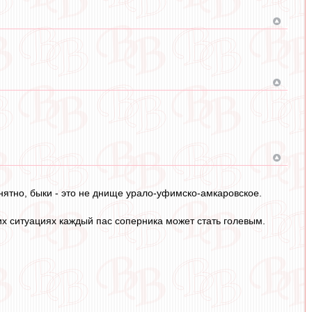
онятно, быки - это не днище урало-уфимско-амкаровское.
их ситуациях каждый пас соперника может стать голевым.