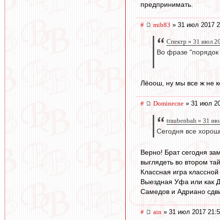
предпринимать.
#
mib83
» 31 июл 2017 2
Спектр » 31 июл 2
Во фразе "порядок 
Лёоош, ну мы все ж не к
#
Dominecne
» 31 июл 20
traubenbah » 31 ию
Сегодня все хорош
Верно! Брат сегодня за
выглядеть во втором тай
Классная игра классной
Выездная Уфа или как Д
Самедов и Адриано сдви
#
ain
» 31 июл 2017 21: