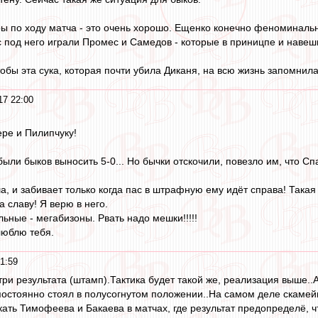
ры по ходу матча - это очень хорошо. Ещенко конечно феноминальн
с под него играли Промес и Самедов - которые в приницпе и навеш
тобы эта сука, которая почти убила Диканя, на всю жизнь запомнила
17 22:00
ре и Пилипчуку!
ли быков выносить 5-0... Но бычки отскочили, повезло им, что Сп
а, и забивает только когда пас в штрафную ему идёт справа! Такая
а славу! Я верю в него.
льные - мегабизоны. Рвать надо мешки!!!!!
люблю тебя.
1:59
три результата (штамп).Тактика будет такой же, реализация выше.
 постоянно стоял в полусогнутом положении..На самом деле скамей
ать Тимофеева и Бакаева в матчах, где результат предопределё, ч