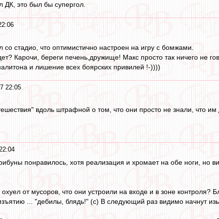
л ДК, это был бы супергол.
22:06
 со стадио, что оптимистично настроен на игру с бомжами.
ет? Карочи, береги печень,дружище! Макс просто так ничего не гов
налитона и лишение всех боярских привилей !-))))
7 22:05
тешествия" вдоль штрафной о том, что они просто не знали, что им
22:04
трибуны понравилось, хотя реализация и хромает на обе ноги, но 
я охуел от мусоров, что они устроили на входе и в зоне контроля?
ъятию ... "дебилы, блядь!" (с) В следующий раз видимо начнут из