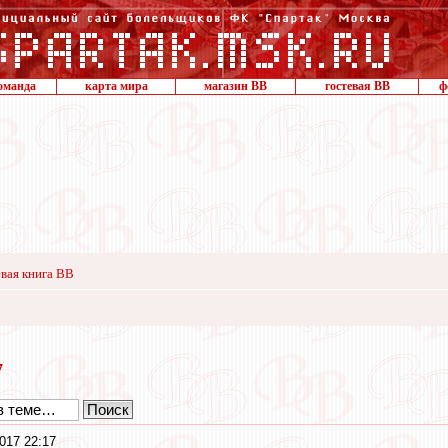
оманда
карта мира
магазин ВВ
гостевая ВВ
ф
вая книга ВВ
7
017 22:17