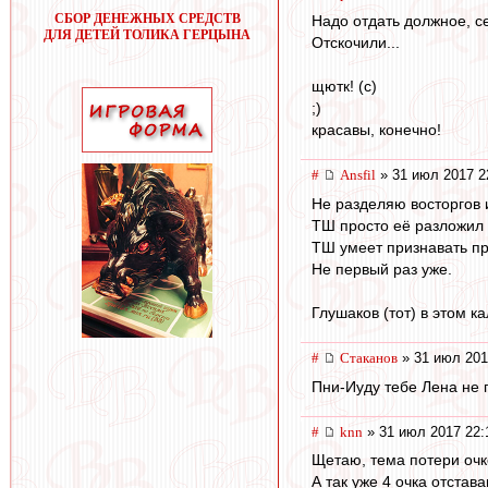
СБОР ДЕНЕЖНЫХ СРЕДСТВ
Надо отдать должное, с
ДЛЯ ДЕТЕЙ ТОЛИКА ГЕРЦЫНА
Отскочили...
щютк! (с)
;)
красавы, конечно!
#
Ansfil
» 31 июл 2017 2
Не разделяю восторгов 
ТШ просто её разложил 
ТШ умеет признавать п
Не первый раз уже.
Глушаков (тот) в этом к
#
Cтаканов
» 31 июл 201
Пни-Иуду тебе Лена не 
#
knn
» 31 июл 2017 22:
Щетаю, тема потери очк
А так уже 4 очка отстав