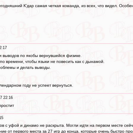
егодняшний К'дар самая четкая команда, из всех, что видел. Особ
2:17
и выводов по якобы вернувшейся физике.
по времени, чтобы языки не повесить как с дынамой.
роблемы и делать выводы.
алендарном году не успеет вернуться.
7 22:16
простит
15
ов с уфой и динамо не раскрыта. Могли идти на первом месте сейч
ание от первого места за 27 игр до конца, которые очень быстро про