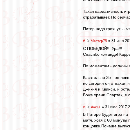
Такая вариативность иг
отрабатывает. Но сейча
Питер надо грохнуть - ч
#
Мастер75
» 31 июл 20
С ПОБЕДОЙ!!! Ура!!!
Спасибо команде! Карре
По моментам - должны бы
Касательно Зе - он левш
но сегодня он отпахал н
Джикия и Квинси, и оста
Боже храни Спартак, я 
#
slava1
» 31 июл 2017 2
В Питере будет игра на 
матч, хотя с 60 минуты
концовке.Почаще выпуск