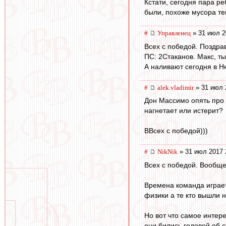
Кстати, сегодня пара р
были, похоже мусора те
#
Управленец
» 31 июл 2
Всех с победой. Поздра
ПС: 2Стаканов. Макс, ты
А наливают сегодня в Н
#
alek.vladimir
» 31 июл 
Дон Массимо опять про
нагнетает или истерит?
ВВсех с победой)))
#
NikNik
» 31 июл 2017 
Всех с победой. Вообще
Времена команда играет
физики а те кто вышли н
Но вот что самое интере
они бились головой об с