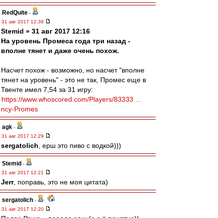
RedQuite
-
31 авг 2017 12:36
Stemid » 31 авг 2017 12:16
На уровень Промеса года три назад -
вполне тянет и даже очень похож.
Насчет похож - возможно, но насчет "вполне
тянет на уровень" - это не так, Промес еще в
Твенте имел 7,54 за 31 игру:
https://www.whoscored.com/Players/83333 ...
ncy-Promes
agk
-
31 авг 2017 12:29
sergatolich
, ерш это пиво с водкой)))
Stemid
-
31 авг 2017 12:21
Jerr
, поправь, это не моя цитата)
sergatolich
-
31 авг 2017 12:20