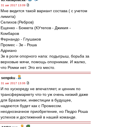
из Хабаровска
-
31 авг 2017 13:09
Мне видится такой вариант состава ( с учетом
лимита)
Селихов (Ребров)
Ещенко - Боккета (КУтепов - Джикия -
Комбаров
Фернандо - Глушаков
Промес - Зе - Роша
Адриано
Зе в роли опорного напа: подыгрыш, борьба за
верховые мячи, помощь опорникам. И жалко,
что Ромки нет. Это его место.
sengoku
-
31 авг 2017 13:06
И по хускореду не впечатляет, и ценник по
трансфермаркету что-то уж очень низкий даже
для Бразилии, инвестиции в будущее,
надеются будет как с Промесом.
неоднозначное приобретение, но Педро Роша
успехов и достижений в нашей команде.