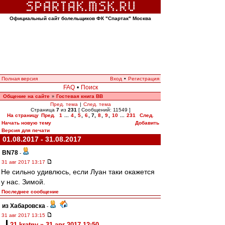
Официальный сайт болельщиков ФК "Спартак" Москва
Полная версия
Вход
•
Регистрация
FAQ
•
Поиск
Общение на сайте
Гостевая книга ВВ
»
Пред. тема
|
След. тема
Страница
7
из
231
[ Сообщений: 11549 ]
На страницу
Пред.
1
...
4
,
5
,
6
,
7
,
8
,
9
,
10
...
231
След.
Начать новую тему
Добавить
Версия для печати
01.08.2017 - 31.08.2017
BN78
-
31 авг 2017 13:17
Не сильно удивлюсь, если Луан таки окажется
у нас. Зимой.
Последнее сообщение
из Хабаровска
-
31 авг 2017 13:15
21-kratny » 31 авг 2017 12:50