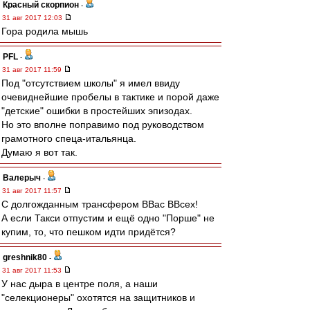
Красный скорпион
-
31 авг 2017 12:03
Гора родила мышь
PFL
-
31 авг 2017 11:59
Под "отсутствием школы" я имел ввиду
очевиднейшие пробелы в тактике и порой даже
"детские" ошибки в простейших эпизодах.
Но это вполне поправимо под руководством
грамотного спеца-итальянца.
Думаю я вот так.
Валерыч
-
31 авг 2017 11:57
С долгожданным трансфером ВВас ВВсех!
А если Такси отпустим и ещё одно "Порше" не
купим, то, что пешком идти придётся?
greshnik80
-
31 авг 2017 11:53
У нас дыра в центре поля, а наши
"селекционеры" охотятся на защитников и