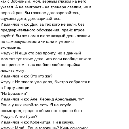
как с Зобниным, мол, верным глазом на него
указал. А не заиграет - на тренера свалим, не в
первый раз. Вы главное договаривайтесь,
сцукины дети, договаривайтесь.
Измайлов и ко: Дык, за тех кого не вели, без
предварительного обсуждения, прайс втрое
срубят! Вы же нам в июле каждый день лекции
по самоокупаемости читали и умению
экономить.
Федун: И еще сто раз прочту, но в данный
момент тут такие дела, что если вообще никого
не привезем - нас вообще любого прайса
лишить могут.
Измайлов и ко: Это кто же?
Федун: Не твоего ума дело, быстро собрался и
в Порту-алегри.
*Из Бразилии*
Измайлов и ко: Але, Леонид Арнольдыч, тут
Роша у них какой-то есть. Я на ютубе
посмотрел, вроде с обоих ног хорошо бьет.
Федун: А что Луан?
Измайлов и ко: Кобенитца. Ни в какую.
Федун: Мля!.. Роша говоришь? Кинь ссылочку...