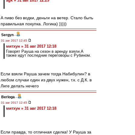
agk » 31 авг 2017 12:29
А пиво без водки, деньги на ветер. Стало быть
правильная покупка. Логика) )))))
Sergyn
-
31 авг 2017 12:45
митхун » 31 авг 2017 12:18
Говорят Рауша на сезон в аренду взяли.А
также идут последние переговоры с Рубином.
Если взяли Рауша зачем тогда Набибулин? в
любом случаи один из двух нужен, т.к. с Д.К. в
Лиге делать нечего
Berloga
-
31 авг 2017 12:45
митхун » 31 авг 2017 12:18
Если правда, то отличная сделка! У Рауша за