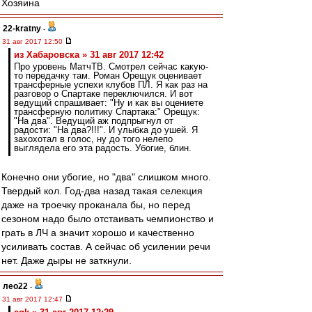
Хозяина
22-kratny
-
31 авг 2017 12:50
из Хабаровска » 31 авг 2017 12:42
Про уровень МатчТВ. Смотрел сейчас какую-
то передачку там. Роман Орещук оценивает
трансферные успехи клубов ПЛ. Я как раз на
разговор о Спартаке переключился. И вот
ведущий спрашивает: "Ну и как вы оцениете
трансферную политику Спартака:" Орещук:
"На два". Ведущий аж подпрыгнул от
радости: "На два?!!!". И улыбка до ушей. Я
захохотал в голос, ну до того нелепо
выглядела его эта радость. Убогие, блин.
Конечно они убогие, но "два" слишком много.
Твердый кол. Год-два назад такая селекция
даже на троечку проканала бы, но перед
сезоном надо было отстаивать чемпионство и
грать в ЛЧ а значит хорошо и качественно
усиливать состав. А сейчас об усилении речи
нет. Даже дыры не заткнули.
лео22
-
31 авг 2017 12:47