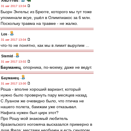
ANDY-rws
-
31 авг 2017 13:04
Бьорн Энгельс из Брюгге, которого мы тут тоже
упоминали всуе, ушёл в Олимпиакос за 6 млн.
Поскольку травма на травме - не жалко.
Los
-
31 авг 2017 13:04
что-то не понятно, как мы в лимит вырулим ...
Stemid
-
31 авг 2017 13:02
Бауманец
, опорника, по-моему, даже не ведут.
Бауманец
-
31 авг 2017 13:00
Роша - вполне хороший вариант, который
нужно было провернуть пару месяцев назад.
С Луаном же очевидно было, что птичка не
нашего полета, бамжам уже отказывал.
Нафига нужен был цирк этот?
Про Рошу мой знакомый любитель
бразильского ногомяча высказался примерно в
духе Фила: местами необучен и есть синдром