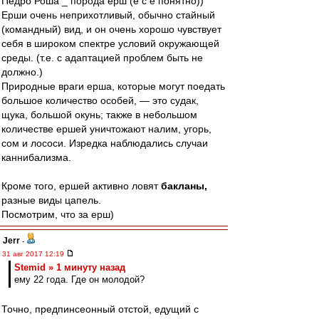
Педро Роша _ порода ерш (е с ё понятно))
Ерши очень неприхотливый, обычно стайный
(командный) вид, и он очень хорошо чувствует
себя в широком спектре условий окружающей
среды. (т.е. с адаптацией проблем быть не
должно.)
Природные враги ерша, которые могут поедать
большое количество особей, — это судак,
щука, большой окунь; также в небольшом
количестве ершей уничтожают налим, угорь,
сом и лососи. Изредка наблюдались случаи
каннибализма.
Кроме того, ершей активно ловят
бакланы,
разные виды цапель.
Посмотрим, что за ерш)
Jerr
-
31 авг 2017 12:19
Stemid » 1 минуту назад
ему 22 года. Где он молодой?
Точно, предпинсеонный отстой, едущий с