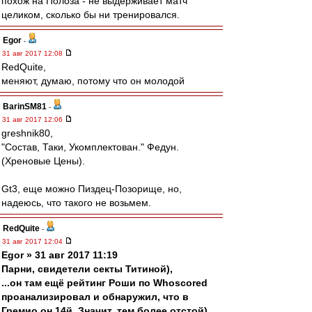
похож на Полоза - не выдерживает матч
целиком, сколько бы ни тренировался.
Egor
-
31 авг 2017 12:08
RedQuite,
меняют, думаю, потому что он молодой
BarinSM81
-
31 авг 2017 12:06
greshnik80,
"Состав, Таки, Укомплектован." Федун.
(Хреновые Цены).
Gt3, еще можно Пиздец-Позорище, но,
надеюсь, что такого не возьмем.
RedQuite
-
31 авг 2017 12:04
Egor » 31 авг 2017 11:19
Парни, свидетели секты Титиной),
...он там ещё рейтинг Роши по Whoscored
проанализировал и обнаружил, что в
Гремио он 14й. Значит, тем более отстой)...