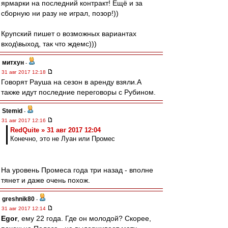
ярмарки на последний контракт! Ещё и за
сборную ни разу не играл, позор!))
Крупский пишет о возможных вариантах
вход\выход, так что ждемс)))
митхун
-
31 авг 2017 12:18
Говорят Рауша на сезон в аренду взяли.А
также идут последние переговоры с Рубином.
Stemid
-
31 авг 2017 12:16
RedQuite » 31 авг 2017 12:04
Конечно, это не Луан или Промес
На уровень Промеса года три назад - вполне
тянет и даже очень похож.
greshnik80
-
31 авг 2017 12:14
Egor
, ему 22 года. Где он молодой? Скорее,