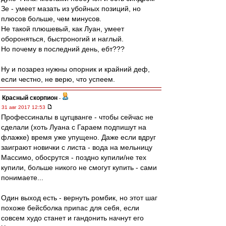
Зе - умеет мазать из убойных позиций, но
плюсов больше, чем минусов.
Не такой плюшевый, как Луан, умеет
обороняться, быстроногий и наглый.
Но почему в последний день, ебт???
Ну и позарез нужны опорник и крайний деф,
если честно, не верю, что успеем.
Красный скорпион
-
31 авг 2017 12:53
Профессиналы в цугцванге - чтобы сейчас не
сделали (хоть Луана с Гараем подпишут на
флажке) время уже упущено. Даже если вдруг
заиграют новички с листа - вода на мельницу
Массимо, обосрутся - поздно купили/не тех
купили, больше никого не смогут купить - сами
понимаете...
Один выход есть - вернуть ромбик, но этот шаг
похоже бейсболка припас для себя, если
совсем худо станет и гандонить начнут его