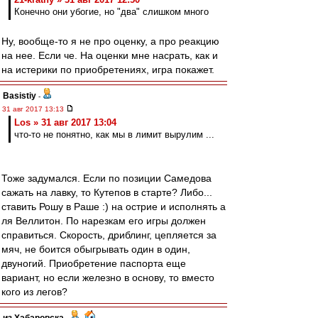
Конечно они убогие, но "два" слишком много
Ну, вообще-то я не про оценку, а про реакцию
на нее. Если че. На оценки мне насрать, как и
на истерики по приобретениях, игра покажет.
Basistiy
-
31 авг 2017 13:13
Los » 31 авг 2017 13:04
что-то не понятно, как мы в лимит вырулим ...
Тоже задумался. Если по позиции Самедова
сажать на лавку, то Кутепов в старте? Либо...
ставить Рошу в Раше :) на острие и исполнять а
ля Веллитон. По нарезкам его игры должен
справиться. Скорость, дриблинг, цепляется за
мяч, не боится обыгрывать один в один,
двуногий. Приобретение паспорта еще
вариант, но если железно в основу, то вместо
кого из легов?