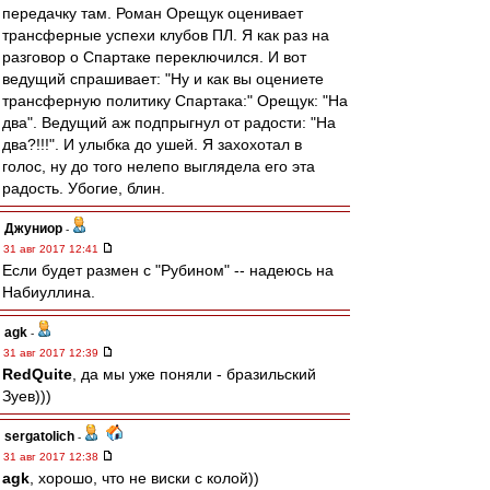
передачку там. Роман Орещук оценивает
трансферные успехи клубов ПЛ. Я как раз на
разговор о Спартаке переключился. И вот
ведущий спрашивает: "Ну и как вы оцениете
трансферную политику Спартака:" Орещук: "На
два". Ведущий аж подпрыгнул от радости: "На
два?!!!". И улыбка до ушей. Я захохотал в
голос, ну до того нелепо выглядела его эта
радость. Убогие, блин.
Джуниор
-
31 авг 2017 12:41
Если будет размен с "Рубином" -- надеюсь на
Набиуллина.
agk
-
31 авг 2017 12:39
RedQuite
, да мы уже поняли - бразильский
Зуев)))
sergatolich
-
31 авг 2017 12:38
agk
, хорошо, что не виски с колой))