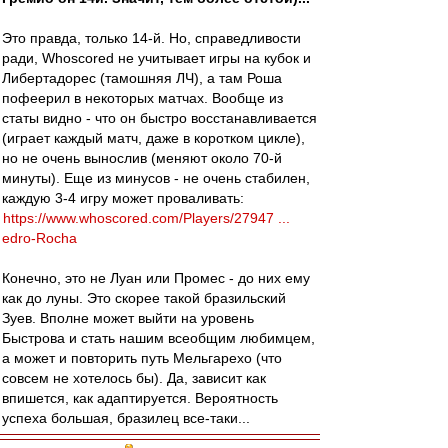
Это правда, только 14-й. Но, справедливости
ради, Whoscored не учитывает игры на кубок и
Либертадорес (тамошняя ЛЧ), а там Роша
пофеерил в некоторых матчах. Вообще из
статы видно - что он быстро восстанавливается
(играет каждый матч, даже в коротком цикле),
но не очень вынослив (меняют около 70-й
минуты). Еще из минусов - не очень стабилен,
каждую 3-4 игру может проваливать:
https://www.whoscored.com/Players/27947 ...
edro-Rocha
Конечно, это не Луан или Промес - до них ему
как до луны. Это скорее такой бразильский
Зуев. Вполне может выйти на уровень
Быстрова и стать нашим всеобщим любимцем,
а может и повторить путь Мельгарехо (что
совсем не хотелось бы). Да, зависит как
впишется, как адаптируется. Вероятность
успеха большая, бразилец все-таки...