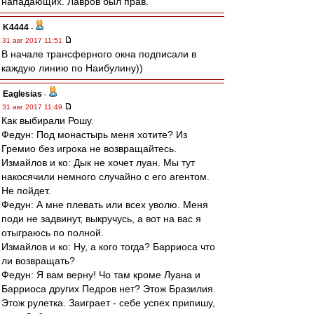
нападающих. Лавров был прав.
K4444
-
31 авг 2017 11:51
В начале трансферного окна подписали в
каждую линию по Наибулину))
Eaglesias
-
31 авг 2017 11:49
Как выбирали Рошу.
Федун: Под монастырь меня хотите? Из
Гремио без игрока не возвращайтесь.
Измайлов и ко: Дык не хочет луан. Мы тут
накосячили немного случайно с его агентом.
Не пойдет.
Федун: А мне плевать или всех уволю. Меня
поди не задвинут, выкручусь, а вот на вас я
отыграюсь по полной.
Измайлов и ко: Ну, а кого тогда? Барриоса что
ли возвращать?
Федун: Я вам верну! Чо там кроме Луана и
Барриоса других Педров нет? Этож Бразилия.
Этож рулетка. Заиграет - себе успех припишу,