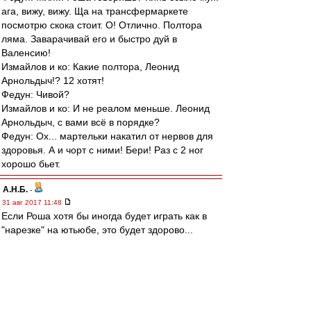
ага, вижу, вижу. Ща на трансфермаркете
посмотрю скока стоит. О! Отлично. Полтора
ляма. Заварачивай его и быстро дуй в
Валенсию!
Измайлов и ко: Какие полтора, Леонид
Арнольдыч!? 12 хотят!
Федун: Чивой?
Измайлов и ко: И не реалом меньше. Леонид
Арнольдыч, с вами всё в порядке?
Федун: Ох... мартельки накатил от нервов для
здоровья. А и чорт с ними! Бери! Раз с 2 ног
хорошо бьет.
А.Н.Б.
-
31 авг 2017 11:48
Если Роша хотя бы иногда будет играть как в
"нарезке" на ютьюбе, это будет здорово...
собственно, после Тихонова, это возможно
впервые когда у нас появится железный левый
край, а не "лишь бы кем заткнуть"...
Дай то бог! Удачи и велкам!!!