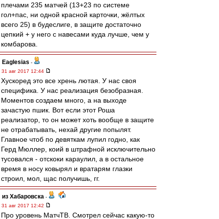
плечами 235 матчей (13+23 по системе
гол+пас, ни одной красной карточки, жёлтых
всего 25) в будеслиге, в защите достаточно
цепкий + у него с навесами куда лучше, чем у
комбарова.
Eaglesias
-
31 авг 2017 12:44
Хускоред это все хрень лютая. У нас своя
специфика. У нас реализация безобразная.
Моментов создаем много, а на выходе
зачастую пшик. Вот если этот Роша
реализатор, то он может хоть вообще в защите
не отрабатывать, нехай другие попылят.
Главное чтоб по девяткам лупил годно, как
Герд Мюллер, коий в штрафной исключительно
тусовался - отскоки караулил, а в остальное
время в носу ковырял и вратарям глазки
строил, мол, щас получишь, гг.
из Хабаровска
-
31 авг 2017 12:42
Про уровень МатчТВ. Смотрел сейчас какую-то