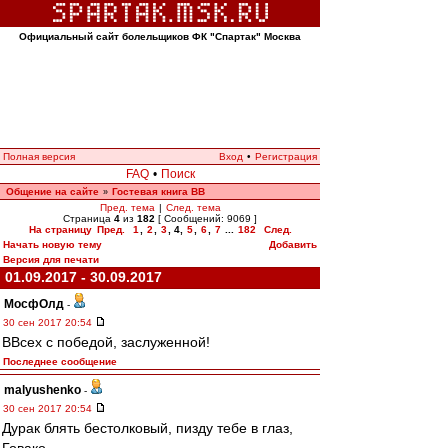
Официальный сайт болельщиков ФК "Спартак" Москва
Полная версия
Вход
•
Регистрация
FAQ
•
Поиск
Общение на сайте
Гостевая книга ВВ
»
Пред. тема
|
След. тема
Страница
4
из
182
[ Сообщений: 9069 ]
На страницу
Пред.
1
,
2
,
3
,
4
,
5
,
6
,
7
...
182
След.
Начать новую тему
Добавить
Версия для печати
01.09.2017 - 30.09.2017
МосфОлд
-
30 сен 2017 20:54
ВВсех с победой, заслуженной!
Последнее сообщение
malyushenko
-
30 сен 2017 20:54
Дурак блять бестолковый, пизду тебе в глаз,