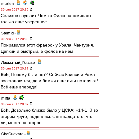
marlen
-
30 сен 2017 20:39
Селихов внушаит. Чем то Филю напоминает.
только еще увереннее
Stemid
-
30 сен 2017 20:38
Понравился этот фраерок у Урала, Чантурия.
Цепкий и быстрый, 6 фолов на нем
Лохматый_Говако
-
30 сен 2017 20:37
Ech
, Почему бы и нет? Сейчас Квинси и Рома
восстановятся, да и бомжи еще очки потеряют!
Всё еще впереди!
mifta
-
30 сен 2017 20:37
Ech
, Довольно близко было у ЦСКА: +14-1=0 во
втором круге, поднялись с пятнадцатого, что
ли, места на второе.
CheGuevara
-