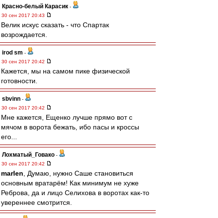
Красно-белый Карасик
-
30 сен 2017 20:43
Велик искус сказать - что Спартак
возрождается.
irod sm
-
30 сен 2017 20:42
Кажется, мы на самом пике физической
готовности.
sbvinn
-
30 сен 2017 20:42
Мне кажется, Ещенко лучше прямо вот с
мячом в ворота бежать, ибо пасы и кроссы
его...
Лохматый_Говако
-
30 сен 2017 20:42
marlen
, Думаю, нужно Саше становиться
основным вратарём! Как минимум не хуже
Реброва, да и лицо Селихова в воротах как-то
увереннее смотрится.