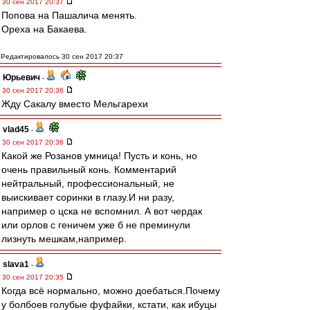
30 сен 2017 20:37
Попова на Пашалича менять.
Ореха на Бакаева.
Редактировалось 30 сен 2017 20:37
Юрьевич
-
30 сен 2017 20:36
Жду Сакалу вместо Мельгарехи
vlad45
-
30 сен 2017 20:36
Какой же Розанов умница! Пусть и конь, но
очень правильный конь. Комментарий
нейтральный, профессиональный, не
выискивает соринки в глазу.И ни разу,
например о цска не вспомнил. А вот чердак
или орлов с геничем уже б не преминули
лизнуть мешкам,например.
slava1
-
30 сен 2017 20:35
Когда всё нормально, можно доебаться.Почему
у болбоев голубые фуфайки, кстати, как ибуцы