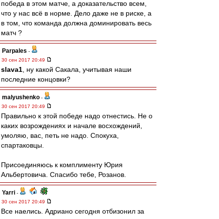
победа в этом матче, а доказательство всем,
что у нас всё в норме. Дело даже не в риске, а
в том, что команда должна доминировать весь
матч ?
Parpales
-
30 сен 2017 20:49
slava1
, ну какой Сакала, учитывая наши
последние концовки?
malyushenko
-
30 сен 2017 20:49
Правильно к этой победе надо отнестись. Не о
каких возрождениях и начале восхождений,
умоляю, вас, петь не надо. Спокуха,
спартаковцы.
Присоединяюсь к комплименту Юрия
Альбертовича. Спасибо тебе, Розанов.
Yarri
-
30 сен 2017 20:49
Все наелись. Адриано сегодня отбизонил за