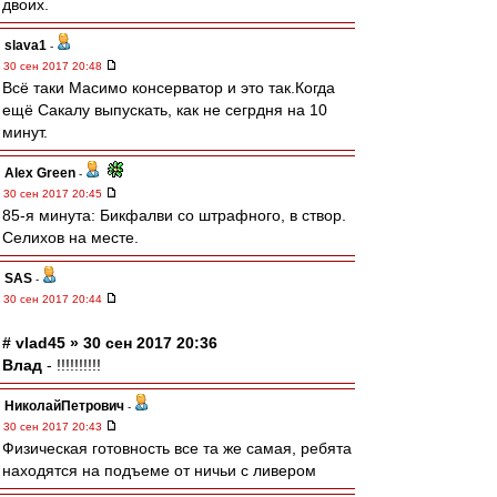
двоих.
slava1
-
30 сен 2017 20:48
Всё таки Масимо консерватор и это так.Когда
ещё Сакалу выпускать, как не сегрдня на 10
минут.
Alex Green
-
30 сен 2017 20:45
85-я минута: Бикфалви со штрафного, в створ.
Селихов на месте.
SAS
-
30 сен 2017 20:44
# vlad45 » 30 сен 2017 20:36
Влад
- !!!!!!!!!!
НиколайПетрович
-
30 сен 2017 20:43
Физическая готовность все та же самая, ребята
находятся на подъеме от ничьи с ливером