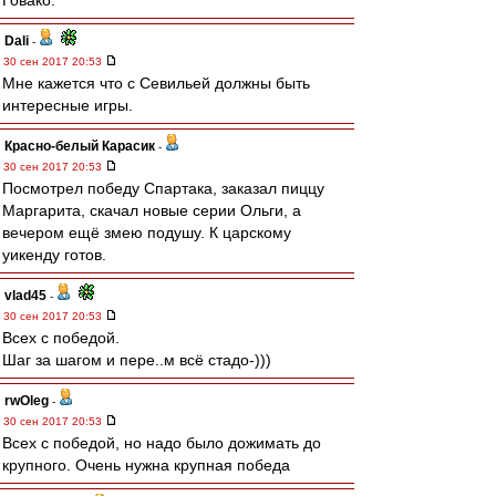
Говако.
Dali
-
30 сен 2017 20:53
Мне кажется что с Севильей должны быть
интересные игры.
Красно-белый Карасик
-
30 сен 2017 20:53
Посмотрел победу Спартака, заказал пиццу
Маргарита, скачал новые серии Ольги, а
вечером ещё змею подушу. К царскому
уикенду готов.
vlad45
-
30 сен 2017 20:53
Всех с победой.
Шаг за шагом и пере..м всё стадо-)))
rwOleg
-
30 сен 2017 20:53
Всех с победой, но надо было дожимать до
крупного. Очень нужна крупная победа