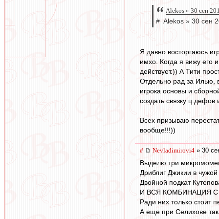
Alekos » 30 сен 20
# Alekos » 30 сен 
Я давно восторгаюсь игр
имхо. Когда я вижу его 
действует.)) А Тити про
Отдельно рад за Илью, в
игрока основы и сборной
создать связку ц.дефов и
Всех призываю перестат
вообще!!!))
#
Nevladimirovi4
» 30 се
Выделю три микромоме
Дриблиг Джикии в чужой
Двойной подкат Кутепов
И ВСЯ КОМБИНАЦИЯ С 
Ради них только стоит п
А еще при Селихове так