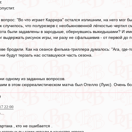
т.
опустит.
 вопрос: "Во что играет Каррера" остался излишним, на него мог б
 как случилось, что полурезерв с необыкновенной лёгкостью чертил 
рота были задавлены в зародыше, обернувшись выкидышами? И име
г выдержать рисунок игры, ни разу не сфальшивив - от первой до
ве бродили. Как на сеансе фильма-триллера думалось: "Ага, где-то 
ни будут терзать нас оставшуюся часть сезона.
ни одному из заданных вопросов.
чшим в этом сюрреалистическом матча был Отелло (Луис). Очень б
9
17 22:00
...
ртака , кто не ошибается .
которых вы сами играли в качестве игрока .