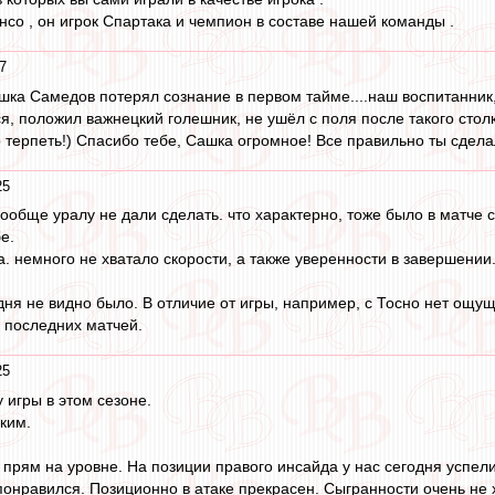
нсо , он игрок Спартака и чемпион в составе нашей команды .
7
шка Самедов потерял сознание в первом тайме....наш воспитанник,
ся, положил важнецкий голешник, не ушёл с поля после такого стол
 терпеть!) Спасибо тебе, Сашка огромное! Все правильно ты сделал
25
вообще уралу не дали сделать. что характерно, тоже было в матче с
е.
. немного не хватало скорости, а также уверенности в завершении
дня не видно было. В отличие от игры, например, с Тосно нет ощ
 последних матчей.
25
 игры в этом сезоне.
ким.
и прям на уровне. На позиции правого инсайда у нас сегодня успел
понравился. Позиционно в атаке прекрасен. Сыгранности очень не х