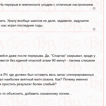
. На перерыв в чемпионате уходим с отличным настроением.
ать. Уралу вообще шансов не дали, задавили, задушили.
в нас играл последние годы.
шийся даже после перерыва. Да, "Спартак" накрывал, крадя у
ести без единой опасной атаки 90 минут - тактика слишком
в ЛЧ, где должен был оставить весь запас сгенерированных
ал наиболее внятный матч сезона. Как? Почему именно
ли простить результат более слабый?
о-то объяснить, добавить сказанному логики...