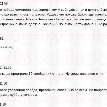
21:58
я победа чемпиона над середняком у себя дома, так и должно быт
но как выяснилось напрасно. Радует, что похоже бразильцы начина
сильнее связки Алекс - Веллитон - Кариока в лучшие дни. Команда
строений быть не должно, Тосно и Анжи были не так давно. Еще ра
:58
уты назад
17 21:53
е когда проиграли 10 сообщений от него. Ну устал наверное спит
21:50
лассе уверенная победа, превзошли соперника во всем. Не понрав
дома в субботу вечером.
1:50