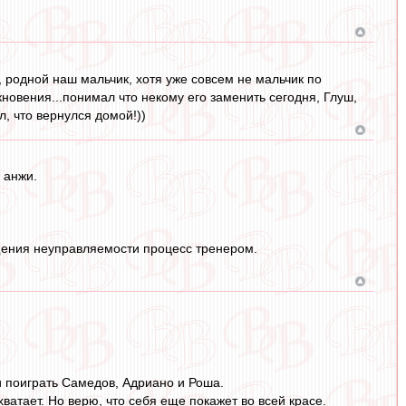
 родной наш мальчик, хотя уже совсем не мальчик по
кновения...понимал что некому его заменить сегодня, Глуш,
, что вернулся домой!))
 анжи.
.
ущения неуправляемости процесс тренером.
и поиграть Самедов, Адриано и Роша.
ватает. Но верю, что себя еще покажет во всей красе.