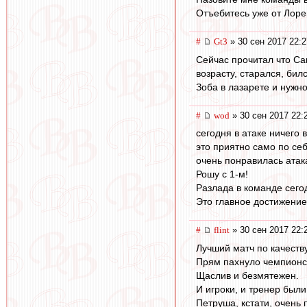
Отъебитесь уже от Лоре
#
Gt3
» 30 сен 2017 22:2
Сейчас прочитал что Са
возрасту, старался, бил
Зоба в лазарете и нужно
#
wod
» 30 сен 2017 22:
сегодня в атаке ничего 
это приятно само по себ
очень понравилась атака
Рошу с 1-м!
Разлада в команде сего
Это главное достижение
#
flint
» 30 сен 2017 22:
Лучший матч по качеству
Прям пахнуло чемпионс
Щаслив и безмятежен.
И игроки, и тренер был
Петруша, кстати, очень 