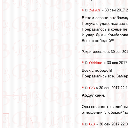
#
Zely69
» 30 сен 2017 2
В этом сезоне в табличк
Получаю удавольствие во
Понравилось в конце пе
И удар Димы Комбарова 
Всех с победой!!!
Редактировалось 30 сен 201
#
Olddima
» 30 сен 2017
Всех с победой!
Понравились все. Замерз
#
Gt3
» 30 сен 2017 22:1
Абдулхаич
,
Оды сочиняет хвалебные
отношении "любимой" к
#
Gt3
» 30 сен 2017 22:0