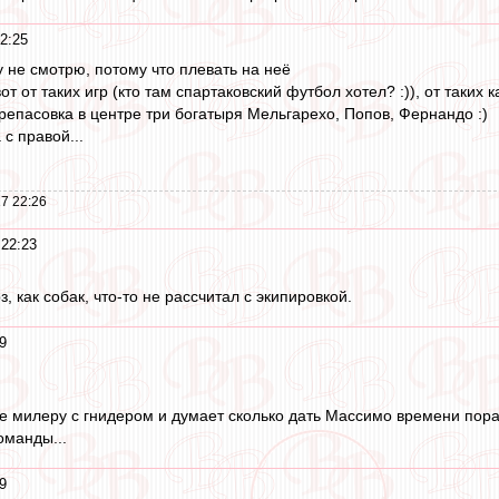
2:25
у не смотрю, потому что плевать на неё
т от таких игр (кто там спартаковский футбол хотел? :)), от таких 
репасовка в центре три богатыря Мельгарехо, Попов, Фернандо :)
с правой...
7 22:26
 22:23
, как собак, что-то не рассчитал с экипировкой.
9
 милеру с гнидером и думает сколько дать Массимо времени порабо
оманды...
9