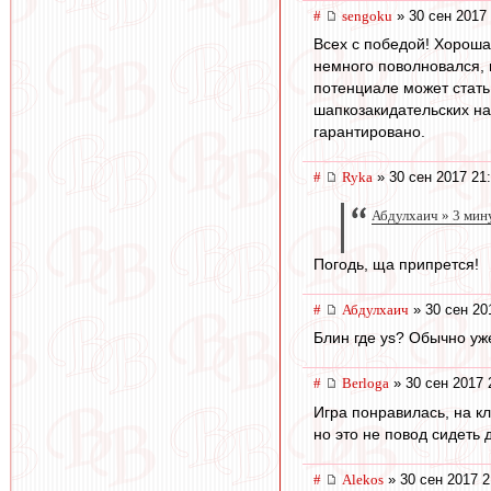
#
sengoku
» 30 сен 2017 
Всех с победой! Хороша
немного поволновался, 
потенциале может стать 
шапкозакидательских на
гарантировано.
#
Ryka
» 30 сен 2017 21
Абдулхаич » 3 мин
Погодь, ща припрется!
#
Абдулхаич
» 30 сен 20
Блин где ys? Обычно уж
#
Berloga
» 30 сен 2017 
Игра понравилась, на к
но это не повод сидеть 
#
Alekos
» 30 сен 2017 2