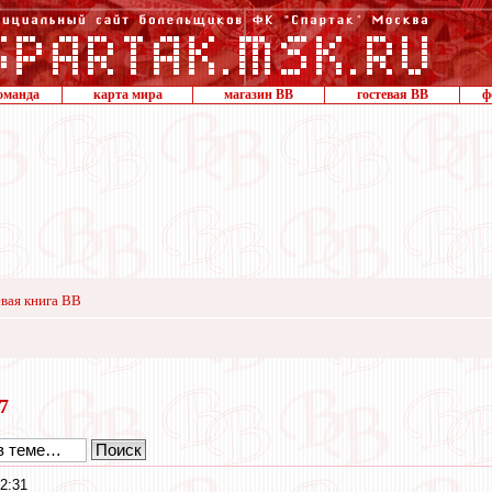
оманда
карта мира
магазин ВВ
гостевая ВВ
ф
вая книга ВВ
17
2:31