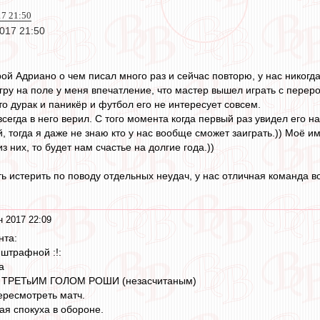
17 21:50
2017 21:50
ой Адриано о чем писал много раз и сейчас повторю, у нас никогда
игру на поле у меня впечатление, что мастер вышел играть с переро
сто дурак и паникёр и футбол его не интересует совсем.
сегда в него верил. С того момента когда первый раз увидел его н
, тогда я даже не знаю кто у нас вообще сможет заиграть.)) Моё и
з них, то будет нам счастье на долгие года.))
ь истерить по поводу отдельных неудач, у нас отличная команда 
н 2017 22:09
нта:
 штрафной :!:
а
ТРЕТьИМ ГОЛОМ РОШИ (незасчитаным)
ересмотреть матч.
ая спокуха в обороне.