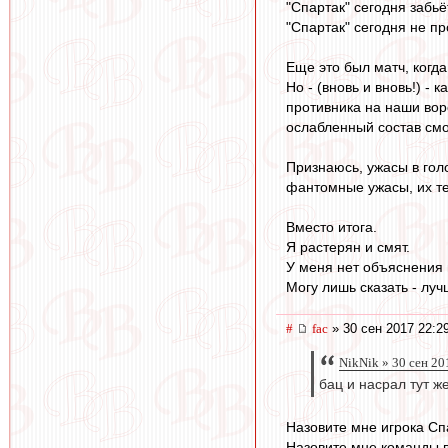
"Спартак" сегодня забьё
"Спартак" сегодня не пр
Еще это был матч, когда
Но - (вновь и вновь!) -
противника на наши во
ослабленный состав смо
Признаюсь, ужасы в голо
фантомные ужасы, их те
Вместо итога.
Я растерян и смят.
У меня нет объяснения 
Могу лишь сказать - лу
#
fac
» 30 сен 2017 22:2
NikNik » 30 сен 20
бац и насрал тут же
Назовите мне игрока Спа
Назовите мне команды в 