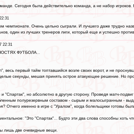
команде. Сегодня была действительно команда, а не набор игроков
22:31
ом чемпионате. Очень цельно сыграли. И лучшего даже трудно назв
анов, один из лучших тренеров лиги, который еще и успешно проти
7 22:31
ОСТЯХ ФУТБОЛА...
", весь первый тайм топтавшийся возле своих ворот, и не проснув
 целые секунды, мешая принять острое атакующее решение. Но пров
и "Спартак", но абсолютно в другую сторону. Проведя матч-подвиг 
абленным полурезервным составом - сырым и малосыгранным - выд
ря? Отчего именно в игре с "Уралом", когда болельщики готовы бы
ментальное: "Это "Спартак"... Будто эти два слова способны хоть чт
ы лишь две очевидные вещи.