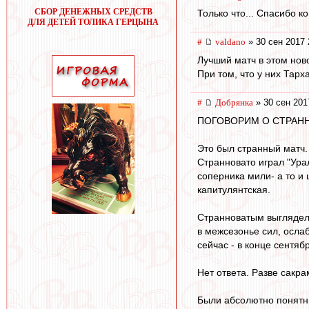
СБОР ДЕНЕЖНЫХ СРЕДСТВ
Только что... Спасибо 
ДЛЯ ДЕТЕЙ ТОЛИКА ГЕРЦЫНА
#
valdano
» 30 сен 2017 
Лучший матч в этом нов
При том, что у них Тарх
#
Добрянка
» 30 сен 201
ПОГОВОРИМ О СТРАНН
Это был странный матч.
Странновато играл "Урал
соперника мили- а то и
капитулянтская.
Странноватым выглядел 
в межсезонье сил, осл
сейчас - в конце сентяб
Нет ответа. Разве сакра
Были абсолютно понятн