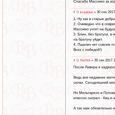
Спасибо Массимо за игр
#
kvzakhar
» 30 сен 2017
1. Ну как в старые доб
2. Очевидно что в совр
Массимо учтет на будущ
3. Блин, без братухи, в
на братуху уйдет.
4. Пшалич чет совсем п
Всех с победой!)
#
NikNik
» 30 сен 2017 
После Ливера я надеюсь
Ведь все недавние матч
силах. Сегодняшний матч
Но Мельгарехо и Попова 
классно сыграл - бац и н
А так нам обязательно 