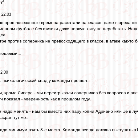
у!
 22:03
рые прошлосезонные времена раскатали на классе. даже в ореха ни 
еменном футболе без физики даже первую лигу не перебегать. Наде
ее.
 игре против соперника не превосходящего в классе, в атаке как-то
люшевый...
22:00
 психологический спад у команды прошел...
и, кроме Ливера - мы переигрывали соперников без вопросов и влет
 показал - уверенность как в прошлом году.
надо менять - нам бы вместо них пару копий Адриано или Зе в лучш
асрал тут же...
надо минимум взять 3-е место. Команда всегда должна выступать в 