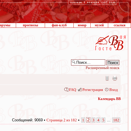
орумы
прогнозы
фан-клуб
юмор
музей
ссылки
Расширенный поиск
FAQ
Регистрация
Вход
Календарь ВВ
2
Сообщений: 9069 •
Страница
2
из
182
•
1
3
4
5
...
182