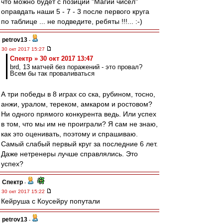
что можно будет с позиции "Магии чисел"
оправдать наши 5 - 7 - 3 после первого круга
по таблице ... не подведите, ребяты !!!... :-)
petrov13
-
30 окт 2017 15:27
Спектр » 30 окт 2017 13:47
brd, 13 матчей без поражений - это провал?
Всем бы так проваливаться
А три победы в 8 играх со ска, рубином, тосно,
анжи, уралом, тереком, амкаром и ростовом?
Ни одного прямого конкурента ведь. Или успех
в том, что мы им не проиграли? Я сам не знаю,
как это оценивать, поэтому и спрашиваю.
Самый слабый первый круг за последние 6 лет.
Даже нетренеры лучше справлялись. Это
успех?
Спектр
-
30 окт 2017 15:22
Кейруша с Коусейру попутали
petrov13
-