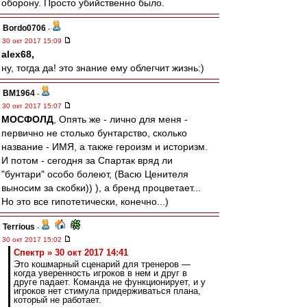
оборону. Просто убийственно было.
Bordo0706
-
30 окт 2017 15:09
alex68,
ну, тогда да! это знание ему облегчит жизнь:)
BM1964
-
30 окт 2017 15:07
МОСФОЛД
, Опять же - лично для меня -
первично не столько бунтарство, сколько
название - ИМЯ, а также героизм и историзм.
И потом - сегодня за Спартак вряд ли
"бунтари" особо болеют, (Васю Ценителя
выносим за скобки)) ), а бренд процветает...
Но это все гипотетически, конечно...)
Terrious
-
30 окт 2017 15:02
Спектр » 30 окт 2017 14:41
Это кошмарный сценарий для тренеров —
когда уверенность игроков в нем и друг в
друге падает. Команда не функционирует, и у
игроков нет стимула придерживаться плана,
который не работает.