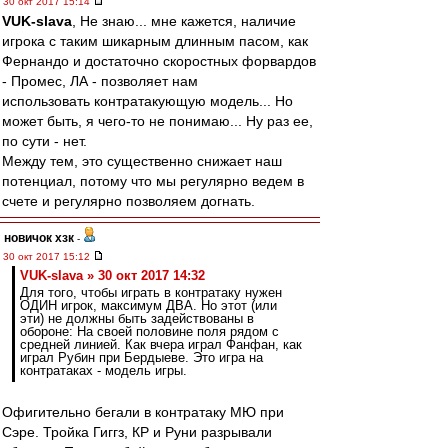
30 окт 2017 15:14
VUK-slava
, Не знаю... мне кажется, наличие
игрока с таким шикарным длинным пасом, как
Фернандо и достаточно скоростных форвардов
- Промес, ЛА - позволяет нам
использовать контратакующую модель... Но
может быть, я чего-то не понимаю... Ну раз ее,
по сути - нет.
Между тем, это существенно снижает наш
потенциал, потому что мы регулярно ведем в
счете и регулярно позволяем догнать.
новичок хзк
-
30 окт 2017 15:12
VUK-slava » 30 окт 2017 14:32
Для того, чтобы играть в контратаку нужен
ОДИН игрок, максимум ДВА. Но этот (или
эти) не должны быть задействованы в
обороне: На своей половине поля рядом с
средней линией. Как вчера играл Фанфан, как
играл Рубин при Бердыеве. Это игра на
контратаках - модель игры.
Офигительно бегали в контратаку МЮ при
Сэре. Тройка Гиггз, КР и Руни разрывали