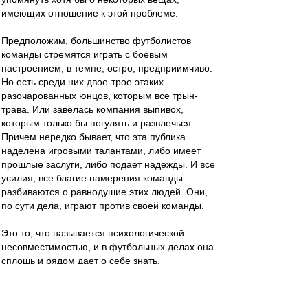
имеющих отношение к этой проблеме.
Предположим, большинство футболистов
команды стремятся играть с боевым
настроением, в темпе, остро, предприимчиво.
Но есть среди них двое-трое этаких
разочарованных юнцов, которым все трын-
трава. Или завелась компания выпивох,
которым только бы погулять и развлечься.
Причем нередко бывает, что эта публика
наделена игровыми талантами, либо имеет
прошлые заслуги, либо подает надежды. И все
усилия, все благие намерения команды
разбиваются о равнодушие этих людей. Они,
по сути дела, играют против своей команды.
Это то, что называется психологической
несовместимостью, и в футбольных делах она
сплошь и рядом дает о себе знать.
Нельзя сомневаться в том, что
привлекательная игра «Спартака» в 1968-1969