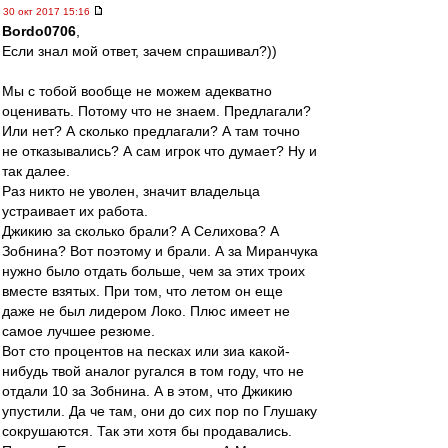
30 окт 2017 15:16
Bordo0706
,
Если знал мой ответ, зачем спрашивал?))
Мы с тобой вообще не можем адекватно
оценивать. Потому что не знаем. Предлагали?
Или нет? А сколько предлагали? А там точно
не отказывались? А сам игрок что думает? Ну и
так далее.
Раз никто не уволен, значит владельца
устраивает их работа.
Джикию за сколько брали? А Селихова? А
Зобнина? Вот поэтому и брали. А за Миранчука
нужно было отдать больше, чем за этих троих
вместе взятых. При том, что летом он еще
даже не был лидером Локо. Плюс имеет не
самое лучшее резюме.
Вот сто процентов на песках или зиа какой-
нибудь твой аналог ругался в том году, что не
отдали 10 за Зобнина. А в этом, что Джикию
упустили. Да че там, они до сих пор по Глушаку
сокрушаются. Так эти хотя бы продавались.