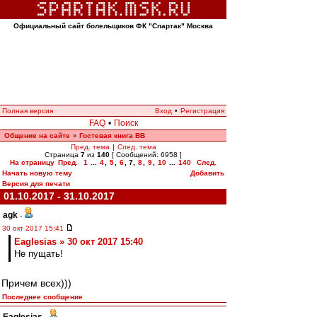
Официальный сайт болельщиков ФК "Спартак" Москва
Полная версия
Вход
•
Регистрация
FAQ
•
Поиск
Общение на сайте
Гостевая книга ВВ
»
Пред. тема
|
След. тема
Страница
7
из
140
[ Сообщений: 6958 ]
На страницу
Пред.
1
...
4
,
5
,
6
,
7
,
8
,
9
,
10
...
140
След.
Начать новую тему
Добавить
Версия для печати
01.10.2017 - 31.10.2017
agk
-
30 окт 2017 15:41
Eaglesias » 30 окт 2017 15:40
Не пущать!
Причем всех)))
Последнее сообщение