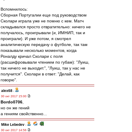
Вспомнилось:
Сборная Португалии еще под руководством
Сколари играла уже не помню с кем. Матч
складывался просто отвратительно: ничего не
получалось, проигрывали (и, ИМНИП, так и
проиграли). И уже потом, я смотрел
аналитическую передачу о футболе, так там
показывали несколько моментов, когда
Роналду кричал Сколари с поля
(расшифровывали чтением по губам): "Луиш,
так ничего не выходит.", "Луиш, так у нас не
получится". Сколари в ответ: "Делай, как
говорю".
alex68
-
30 окт 2017 15:00
Bordo0706
,
но он же гений
а гениям свойственно...
Mike Lebedev
-
30 окт 2017 14:56