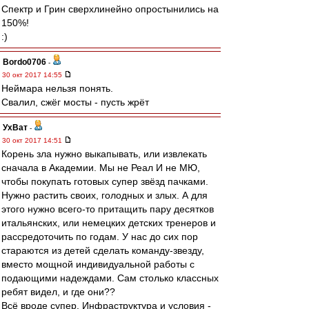
Спектр и Грин сверхлинейно опростынились на
150%!
:)
Bordo0706
-
30 окт 2017 14:55
Неймара нельзя понять.
Свалил, сжёг мосты - пусть жрёт
УхВат
-
30 окт 2017 14:51
Корень зла нужно выкапывать, или извлекать
сначала в Академии. Мы не Реал И не МЮ,
чтобы покупать готовых супер звёзд пачками.
Нужно растить своих, голодных и злых. А для
этого нужно всего-то притащить пару десятков
итальянских, или немецких детских тренеров и
рассредоточить по годам. У нас до сих пор
стараются из детей сделать команду-звезду,
вместо мощной индивидуальной работы с
подающими надеждами. Сам столько классных
ребят видел, и где они??
Всё вроде супер. Инфраструктура и условия -