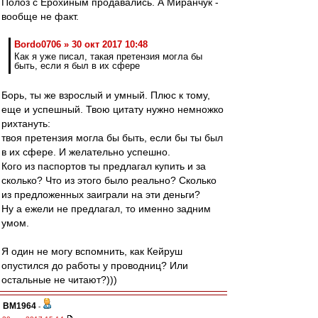
Полоз с Ерохиным продавались. А Миранчук -
вообще не факт.
Bordo0706 » 30 окт 2017 10:48
Как я уже писал, такая претензия могла бы
быть, если я был в их сфере
Борь, ты же взрослый и умный. Плюс к тому,
еще и успешный. Твою цитату нужно немножко
рихтануть:
твоя претензия могла бы быть, если бы ты был
в их сфере. И желательно успешно.
Кого из паспортов ты предлагал купить и за
сколько? Что из этого было реально? Сколько
из предложенных заиграли на эти деньги?
Ну а ежели не предлагал, то именно задним
умом.
Я один не могу вспомнить, как Кейруш
опустился до работы у проводниц? Или
остальные не читают?)))
BM1964
-