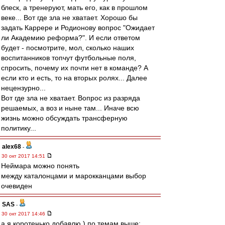
блеск, а тренеруют, мать его, как в прошлом
веке... Вот где зла не хватает. Хорошо бы
задать Каррере и Родионову вопрос "Ожидает
ли Академию реформа?". И если ответом
будет - посмотрите, мол, сколько наших
воспитанников топчут футбольные поля,
спросить, почему их почти нет в команде? А
если кто и есть, то на вторых ролях... Далее
нецензурно...
Вот где зла не хватает. Вопрос из разряда
решаемых, а воз и ныне там... Иначе всю
жизнь можно обсуждать трансферную
политику...
alex68
-
30 окт 2017 14:51
Неймара можно понять
между каталонцами и марокканцами выбор
очевиден
SAS
-
30 окт 2017 14:46
а я коротенько добавлю ) по темам выше: