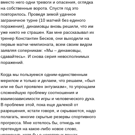
вместо него одни тревоги и опасения, оглядка
на собственные ворота. Спустя год это
повторилось. Проведя зимой удачное
заграничное турне (10 матчей без единого
поражения), динамовцы вновь решили, что им
уже никто не страшен. Как мне рассказывал их
тренер Константин Бесков, они выходили на
первые матчи чемпионата, всем своим видом
заявляя соперникам: «Мы – динамовцы,
сдавайтесь». И снова серия невосполнимых
поражений.
Когда мы пользуемся одним-единственным
мерилом и только и делаем, что решаем, «был
или не был проявлен энтузиазм», то упрощаем
сложнейшую проблему соотношения и
взаимозависимости игры и человеческого духа.
В проблеме этой, пока еще далекой от
разрешения, кстати говоря, и скрываются, надо
полагать, многие скрытые резервы спортивного
прогресса. Мне хотелось бы, отнюдь не
претендуя на какое-либо новое слово,
упомянуть хотя бы о некоторых вещах,