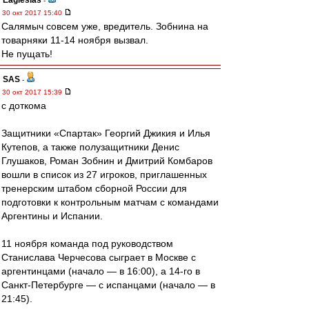
Eaglesias
-
30 окт 2017 15:40
Салямыч совсем уже, вредитель. Зобнина на
товарняки 11-14 ноября вызвал.
Не пущать!
SAS
-
30 окт 2017 15:39
с доткома
Защитники «Спартак» Георгий Джикия и Илья
Кутепов, а также полузащитники Денис
Глушаков, Роман Зобнин и Дмитрий Комбаров
вошли в список из 27 игроков, приглашенных
тренерским штабом сборной России для
подготовки к контрольным матчам с командами
Аргентины и Испании.
11 ноября команда под руководством
Станислава Черчесова сыграет в Москве с
аргентинцами (начало — в 16:00), а 14-го в
Санкт-Петербурге — с испанцами (начало — в
21:45).