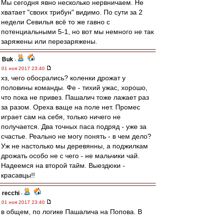
Мы сегодня явно несколько нервничаем. Не
хватает "своих трибун" видимо. По сути за 2
недели Севилья всё то же гавно с
потенциальными 5-1, но вот мы немного не так
заряжены или перезаряжены.
Buk
-
01 ноя 2017 23:40
хз, чего обосрались? коленки дрожат у
половины команды. Фе - тихий ужас, хорошо,
что пока не привез. Пашалич тоже лажает раз
за разом. Ореха ваще на поле нет. Промес
играет сам на себя, только ничего не
получается. Два точных паса подряд - уже за
счастье. Реально не могу понять - в чем дело?
Уж не настолько мы деревянны, а поджилкам
дрожать особо не с чего - не мальчики чай.
Надеемся на второй тайм. Выездюки -
красавцы!!
recchi
-
01 ноя 2017 23:40
в общем, по логике Пашалича на Попова. В