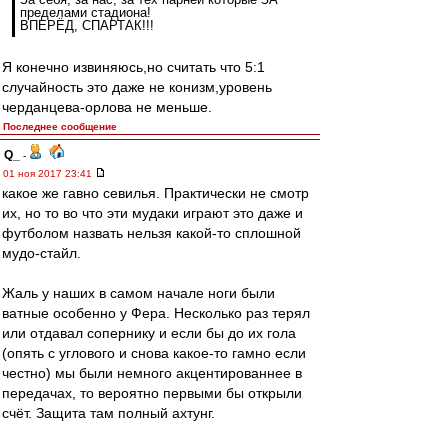
пределами стадиона!
ВПЕРЁД, СПАРТАК!!!
Я конечно извиняюсь,но считать что 5:1
случайность это даже не конизм,уровень
черданцева-орлова не меньше.
Последнее сообщение
Q_
-
01 ноя 2017 23:41
какое же гавно севилья. Практически не смотр
их, но то во что эти мудаки играют это даже и
футболом назвать нельзя какой-то сплошной
мудо-стайл.
Жаль у наших в самом начале ноги были
ватные особенно у Фера. Несколько раз терял
или отдавал сопернику и если бы до их гола
(опять с углового и снова какое-то гамно если
честно) мы были немного акцентированнее в
передачах, то вероятно первыми бы открыли
счёт. Защита там полный ахтунг.