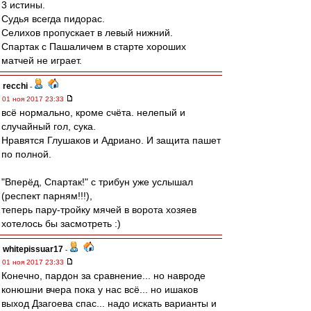
3 истины.
Судья всегда пидорас.
Селихов пропускает в левый нижний.
Спартак с Пашаличем в старте хороших
матчей не играет.
recchi
-
01 ноя 2017 23:33
всё нормально, кроме счёта. нелепый и
случайный гол, сука.
Нравятся Глушаков и Адриано. И защита пашет
по полной.
"Вперёд, Спартак!" с трибун уже услышал
(респект парням!!!),
теперь пару-тройку мячей в ворота хозяев
хотелось бы засмотреть :)
whitepissuar17
-
01 ноя 2017 23:33
Конечно, пардон за сравнение... но навроде
конюшни вчера пока у нас всё... но ишаков
выход Дзагоева спас... надо искать варианты и