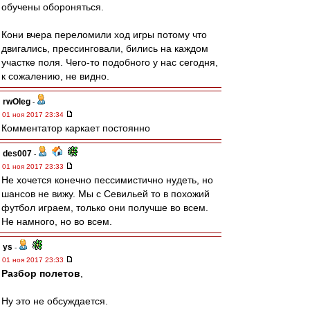
обучены обороняться.
Кони вчера переломили ход игры потому что
двигались, прессинговали, бились на каждом
участке поля. Чего-то подобного у нас сегодня,
к сожалению, не видно.
rwOleg
-
01 ноя 2017 23:34
Комментатор каркает постоянно
des007
-
01 ноя 2017 23:33
Не хочется конечно пессимистично нудеть, но
шансов не вижу. Мы с Севильей то в похожий
футбол играем, только они получше во всем.
Не намного, но во всем.
ys
-
01 ноя 2017 23:33
Разбор полетов
,
Ну это не обсуждается.