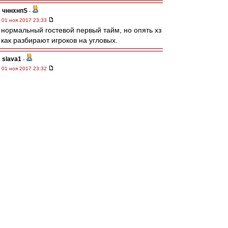
чннхнпS
-
01 ноя 2017 23:33
нормальный гостевой первый тайм, но опять хз
как разбирают игроков на угловых.
slava1
-
01 ноя 2017 23:32
Вот об этом я мифте говорил.Промес в
офсайте в момент паса, но отходит назад и
принимает мяч в правильном положении.
Каррадо 2?
Ansfil
-
01 ноя 2017 23:32
Показали статистику. 5 против 2 ударов.
Если бы Пашалич не запорол 3 атаки, могло
быть равенство.
Очень плох.
Разбор полетов
-
01 ноя 2017 23:31
Больше всего бесят, в порядке очереди:
комментатор, судья, Пашалич.