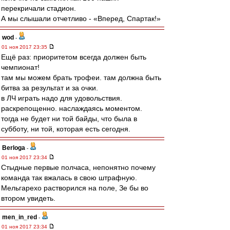
перекричали стадион.
А мы слышали отчетливо - «Вперед, Спартак!»
wod
-
01 ноя 2017 23:35
Ещё раз: приоритетом всегда должен быть
чемпионат!
там мы можем брать трофеи. там должна быть
битва за результат и за очки.
в ЛЧ играть надо для удовольствия.
раскрепощенно. наслаждаясь моментом.
тогда не будет ни той байды, что была в
субботу, ни той, которая есть сегодня.
Berloga
-
01 ноя 2017 23:34
Стыдные первые полчаса, непонятно почему
команда так вжалась в свою штрафную.
Мельгарехо растворился на поле, Зе бы во
втором увидеть.
men_in_red
-
01 ноя 2017 23:34