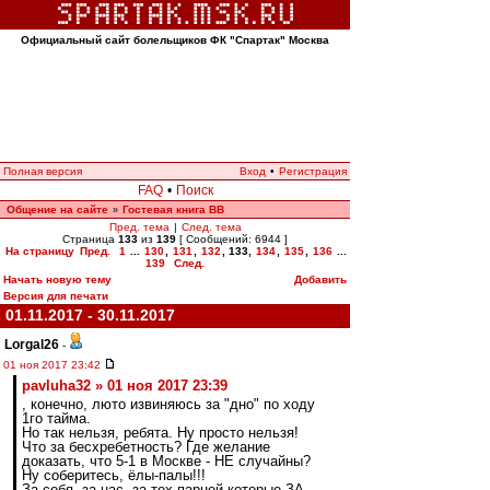
Официальный сайт болельщиков ФК "Спартак" Москва
Полная версия
Вход
•
Регистрация
FAQ
•
Поиск
Общение на сайте
Гостевая книга ВВ
»
Пред. тема
|
След. тема
Страница
133
из
139
[ Сообщений: 6944 ]
На страницу
Пред.
1
...
130
,
131
,
132
,
133
,
134
,
135
,
136
...
139
След.
Начать новую тему
Добавить
Версия для печати
01.11.2017 - 30.11.2017
Lorgal26
-
01 ноя 2017 23:42
pavluha32 » 01 ноя 2017 23:39
, конечно, люто извиняюсь за "дно" по ходу
1го тайма.
Но так нельзя, ребята. Ну просто нельзя!
Что за бесхребетность? Где желание
доказать, что 5-1 в Москве - НЕ случайны?
Ну соберитесь, ёлы-палы!!!
За себя, за нас, за тех парней которые ЗА