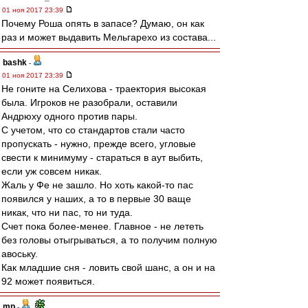
01 ноя 2017 23:39
Почему Роша опять в запасе? Думаю, он как
раз и может выдавить Мельгарехо из состава...
bashk
-
01 ноя 2017 23:39
Не гоните на Селихова - траектория высокая
была. Игроков не разобрали, оставили
Андрюху одного против пары.
С учетом, что со стандартов стали часто
пропускать - нужно, прежде всего, угловые
свести к минимуму - стараться в аут выбить,
если уж совсем никак.
Жаль у Фе не зашло. Но хоть какой-то пас
появился у наших, а то в первые 30 ваще
никак, что ни пас, то ни туда.
Счет пока более-менее. Главное - не лететь
без головы отыгрываться, а то получим полную
авоську.
Как младшие сня - ловить свой шанс, а он и на
92 может появиться.
mp
-