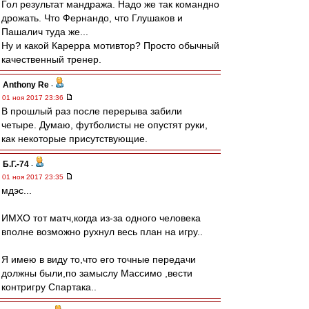
Гол результат мандража. Надо же так командно
дрожать. Что Фернандо, что Глушаков и
Пашалич туда же...
Ну и какой Карерра мотивтор? Просто обычный
качественный тренер.
Anthony Re
-
01 ноя 2017 23:36
В прошлый раз после перерыва забили
четыре. Думаю, футболисты не опустят руки,
как некоторые присутствующие.
Б.Г.-74
-
01 ноя 2017 23:35
мдэс...
ИМХО тот матч,когда из-за одного человека
вполне возможно рухнул весь план на игру..
Я имею в виду то,что его точные передачи
должны были,по замыслу Массимо ,вести
контригру Спартака..