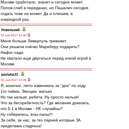
Москве сработало, значит и сегодня может.
Попов слаб в передачах, но Пашалич сегодня
отдать тоже не может. Да и плюшев, в
очередной раз.
Новенький
-
01 ноя 2017 23:40
Меня больше Ливерпуль тревожит.
Они решили очёчко Марибору подарить?
Нафиг надо.
Не хватало ещё дёргаться перед очной игрой в
Москве.
pavluha32
-
01 ноя 2017 23:39
Я, конечно, люто извиняюсь за "дно" по ходу
1го тайма. Эмоции, матьих
Но так нельзя, ребята. Ну просто нельзя!
Что за бесхребетность? Где желание доказать,
что 5-1 в Москве - НЕ случайны?
Ну соберитесь, ёлы-палы!!!
За себя, за нас, за тех парней которые ЗА
пределами стадиона!