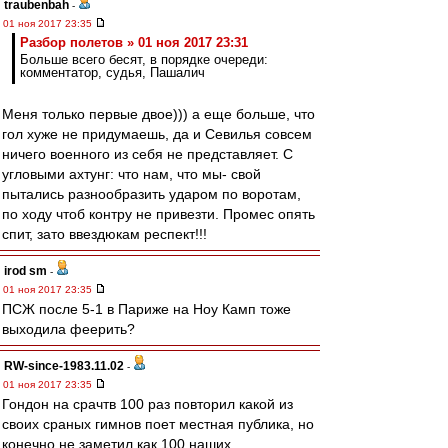
traubenbah
-
01 ноя 2017 23:35
Разбор полетов » 01 ноя 2017 23:31
Больше всего бесят, в порядке очереди:
комментатор, судья, Пашалич
Меня только первые двое))) а еще больше, что
гол хуже не придумаешь, да и Севилья совсем
ничего военного из себя не представляет. С
угловыми ахтунг: что нам, что мы- свой
пытались разнообразить ударом по воротам,
по ходу чтоб контру не привезти. Промес опять
спит, зато ввездюкам респект!!!
irod sm
-
01 ноя 2017 23:35
ПСЖ после 5-1 в Париже на Ноу Камп тоже
выходила феерить?
RW-since-1983.11.02
-
01 ноя 2017 23:35
Гондон на срачтв 100 раз повторил какой из
своих сраных гимнов поет местная публика, но
конечно не заметил как 100 наших