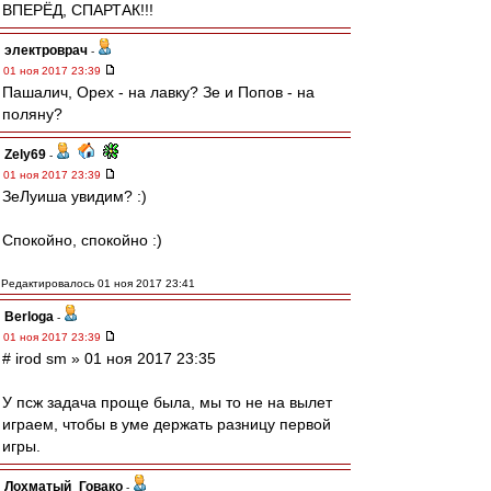
ВПЕРЁД, СПАРТАК!!!
электроврач
-
01 ноя 2017 23:39
Пашалич, Орех - на лавку? Зе и Попов - на
поляну?
Zely69
-
01 ноя 2017 23:39
ЗеЛуиша увидим? :)
Спокойно, спокойно :)
Редактировалось 01 ноя 2017 23:41
Berloga
-
01 ноя 2017 23:39
# irod sm » 01 ноя 2017 23:35
У псж задача проще была, мы то не на вылет
играем, чтобы в уме держать разницу первой
игры.
Лохматый_Говако
-