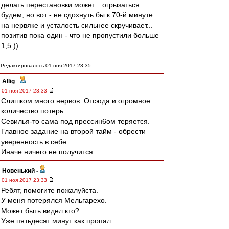
делать перестановки может... огрызаться
будем, но вот - не сдохнуть бы к 70-й минуте...
на нервяке и усталость сильнее скручивает...
позитив пока один - что не пропустили больше
1,5 ))
Редактировалось 01 ноя 2017 23:35
Allig
-
01 ноя 2017 23:33
Слишком много нервов. Отсюда и огромное
количество потерь.
Севилья-то сама под прессин6ом теряется.
Главное задание на второй тайм - обрести
уверенность в себе.
Иначе ничего не получится.
Новенький
-
01 ноя 2017 23:33
Ребят, помогите пожалуйста.
У меня потерялся Мельгарехо.
Может быть видел кто?
Уже пятьдесят минут как пропал.