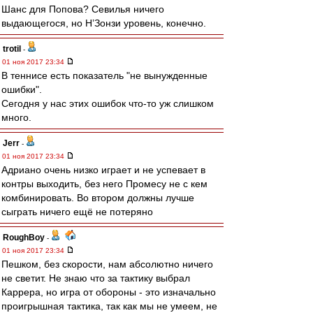
Шанс для Попова? Севилья ничего
выдающегося, но Н’Зонзи уровень, конечно.
trotil
-
01 ноя 2017 23:34
В теннисе есть показатель "не вынужденные
ошибки".
Сегодня у нас этих ошибок что-то уж слишком
много.
Jerr
-
01 ноя 2017 23:34
Адриано очень низко играет и не успевает в
контры выходить, без него Промесу не с кем
комбинировать. Во втором должны лучше
сыграть ничего ещё не потеряно
RoughBoy
-
01 ноя 2017 23:34
Пешком, без скорости, нам абсолютно ничего
не светит. Не знаю что за тактику выбрал
Каррера, но игра от обороны - это изначально
проигрышная тактика, так как мы не умеем, не