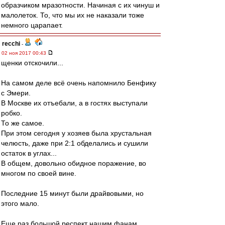
образчиком мразотности. Начиная с их чинуш и
малолеток. То, что мы их не наказали тоже
немного царапает.
recchi
-
02 ноя 2017 00:43
щенки отскочили...
На самом деле всё очень напомнило Бенфику
с Эмери.
В Москве их отъебали, а в гостях выступали
робко.
То же самое.
При этом сегодня у хозяев была хрустальная
челюсть, даже при 2:1 обделались и сушили
остаток в углах...
В общем, довольно обидное поражение, во
многом по своей вине.
Последние 15 минут были драйвовыми, но
этого мало.
Еще раз большой респект нашим фанам,