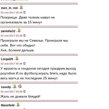
men_in_red
-
02 ноя 2017 00:39
Позорище. Даже толком навал не
организовали за 15 минут
pavluha32
-
02 ноя 2017 00:39
Проиграли мы не Севилье. Проиграли мы
себе. Вот что обидно!
Хня, болеем дальше.
Lorgal26
-
02 ноя 2017 00:39
У мразоты и гондонов сегодня праздник,выход
роугхбоя.И по футболу,играть блять надо было
весь матч,а не последние 25 минут.
saveliy
-
02 ноя 2017 00:39
Жаль не дожали блядей!
Mansfield
-