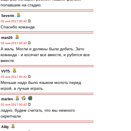
попавшим на стадио.
Severin
-
02 ноя 2017 00:42
Спасибо команде.
man26
-
02 ноя 2017 00:42
А жаль. Могли и должны были добить. Зато
команда - и косячат все вместе, и рубятся все
вместе.
VVT5
-
02 ноя 2017 00:42
Меньше надо было языком молоть перед
игрой, а лучше играть.
marlen
-
02 ноя 2017 00:42
ладно, будем считать, что мы немного
окрепчали
Allig
-