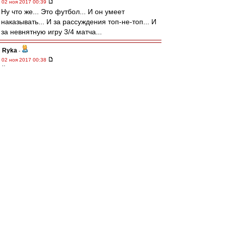
02 ноя 2017 00:39
Ну что же... Это футбол... И он умеет
наказывать... И за рассуждения топ-не-топ... И
за невнятную игру 3/4 матча...
Ryka
-
02 ноя 2017 00:38
Йобаные спаниши-трусливое гадкое ссыкло!
mp
-
02 ноя 2017 00:38
Вот так играть не 20 минут,а хотя бы 45
ys
-
02 ноя 2017 00:37
Обидно. Вот сейчас четко видно, что испашки
то наших ссут.
Разбор полетов
-
02 ноя 2017 00:37
Ладно, хуй с ним. Зато те пять эти сучата
надолго запомнят.
marlen
-