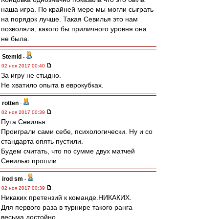
наша игра. По крайней мере мы могли сыграть
на порядок лучше. Такая Севилья это нам
позволяла, какого бы приличного уровня она
не была.
Stemid
-
02 ноя 2017 00:40
За игру не стыдно.
Не хватило опыта в еврокубках.
rotten
-
02 ноя 2017 00:39
Пута Севилья.
Проиграли сами себе, психологически. Ну и со
стандарта опять пустили.
Будем считать, что по сумме двух матчей
Севилью прошли.
irod sm
-
02 ноя 2017 00:39
Никаких претензий к команде.НИКАКИХ.
Для первого раза в турнире такого ранга
весьма достойно.