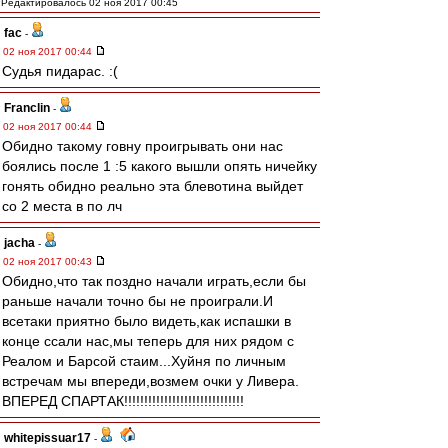
Редактировалось 02 ноя 2017 00:45
fac
-
02 ноя 2017 00:44
Судья пидарас. :(
Franclin
-
02 ноя 2017 00:44
Обидно такому говну проигрывать они нас
боялись после 1 :5 какого вышли опять ничейку
гонять обидно реально эта блевотина выйдет
со 2 места в по лч
jacha
-
02 ноя 2017 00:43
Обидно,что так поздно начали играть,если бы
раньше начали точно бы не проиграли.И
всетаки приятно было видеть,как испашки в
конце ссали нас,мы теперь для них рядом с
Реалом и Барсой стаим...Хуйня по личным
встречам мы впереди,возмем очки у Ливера.
ВПЕРЕД СПАРТАК!!!!!!!!!!!!!!!!!!!!!!!!!!!!!!
whitepissuar17
-