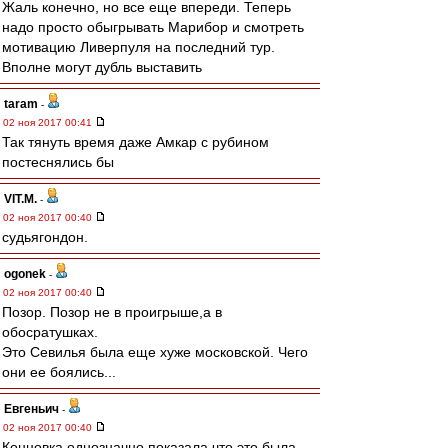
Жаль конечно, но все еще впереди. Теперь
надо просто обыгрывать Марибор и смотреть
мотивацию Ливерпуля на последний тур.
Вполне могут дубль выставить
taram
-
02 ноя 2017 00:41
Так тянуть время даже Амкар с рубином
постеснялись бы
VIT.M.
-
02 ноя 2017 00:40
судьягондон.
ogonek
-
02 ноя 2017 00:40
Позор. Позор не в проигрыше,а в
обосратушках.
Это Севилья была еще хуже московской. Чего
они ее боялись...
Евгеньич
-
02 ноя 2017 00:40
Концовка однозначно показала что это была