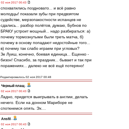
02 ноя 2017 00:43
спохватились поздновато... и всё равно
молодцы! показали зубы при предвзятом
судействе, мерзопакостности испанцев не
сдались... разбор полётов, думаю, Бубнов по
БРАКУ устроит мощный... надо разбираться: а)
почему тормознутыми были треть матча, б)
почему в основу попадают недостойные того...
в) почему так слабо играем при угловых?
Зе Луиш, конечно, боевая единица... Ещенко -
бизон! Спасибо, за праздник... бывает и так при
поражениях... далеко не всё ещё потеряно!
Редактировалось 02 ноя 2017 00:48
Черный плащ
-
02 ноя 2017 00:43
Ладно, придется выигрывать в англии, делать
нечего. Если на донном Мариборе не
споткнемся опять. Эх....
Ansfil
-
02 ноя 2017 00:43