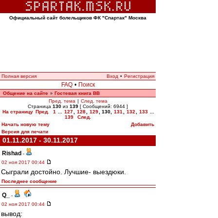
Официальный сайт болельщиков ФК "Спартак" Москва
Полная версия
Вход
•
Регистрация
FAQ
•
Поиск
Общение на сайте
Гостевая книга ВВ
»
Пред. тема
|
След. тема
Страница
130
из
139
[ Сообщений: 6944 ]
На страницу
Пред.
1
...
127
,
128
,
129
,
130
,
131
,
132
,
133
...
139
След.
Начать новую тему
Добавить
Версия для печати
01.11.2017 - 30.11.2017
Rishad
-
02 ноя 2017 00:44
Сыграли достойно. Лучшие- выездюки.
Последнее сообщение
Q_
-
02 ноя 2017 00:44
вывод: