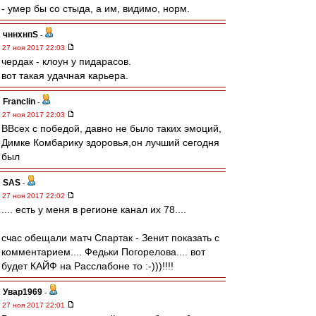
- умер бы со стыда, а им, видимо, норм.
чннхнпS
-
27 ноя 2017 22:03
чердак - клоун у пидарасов.
вот такая удачная карьера.
Franclin
-
27 ноя 2017 22:03
ВВсех с победой, давно не было таких эмоций,
Димке Комбарику здоровья,он лучший сегодня
был
SAS
-
27 ноя 2017 22:02
.... есть у меня в регионе канал их 78....
счас обещали матч Спартак - Зенит показать с
комментарием.... Федьки Погорелова.... вот
будет КАЙФ на Расслабоне то :-)))!!!!
Увар1969
-
27 ноя 2017 22:01