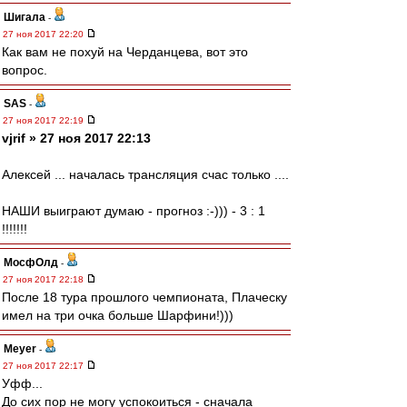
Шигала
-
27 ноя 2017 22:20
Как вам не похуй на Черданцева, вот это
вопрос.
SAS
-
27 ноя 2017 22:19
vjrif » 27 ноя 2017 22:13
Алексей ... началась трансляция счас только ....
НАШИ выиграют думаю - прогноз :-))) - 3 : 1
!!!!!!!
МосфОлд
-
27 ноя 2017 22:18
После 18 тура прошлого чемпионата, Плаческу
имел на три очка больше Шарфини!)))
Meyer
-
27 ноя 2017 22:17
Уфф...
До сих пор не могу успокоиться - сначала