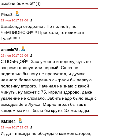
выебли бомжей!" )))
Pircs2
-
27 ноя 2017 22:06
Вагабонди отодраны . По полной , по
ЧЕМПИОНСКИ!!!!! Проехали, готовимся к
Туле!!!!!!!!
antonio78
-
27 ноя 2017 22:06
С ПОБЕДОЙ!!! Заслуженно и поделу, чуть не
вовремя пропустили первый, Саша не
подставил бы ногу не пропустил, и думаю
намного более уверенно сыграли бы первую
половину второго. Начиная не знаю с какой
минуты, ну может с 75, играли здорово, даже
удаление не сломало. Забить надо было еще с
выходов Зе и Луиса. Марио играл бы так в
каждом матче - было бы круто. Эх молодцы.
BM1964
-
27 ноя 2017 22:05
И, да - никогда не обсуждаю комментаторов,