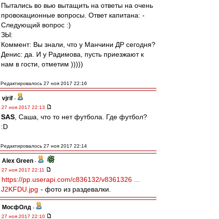
Пытались во вью вытащить на ответы на очень
провокационные вопросы. Ответ капитана: -
Следующий вопрос :)
ЗЫ:
Коммент: Вы знали, что у Манчини ДР сегодня?
Денис: да. И у Радимова, пусть приезжают к
нам в гости, отметим )))))
Редактировалось 27 ноя 2017 22:16
vjrif
-
27 ноя 2017 22:13
SAS
, Саша, что то нет футбола. Где футбол?
:D
Редактировалось 27 ноя 2017 22:14
Alex Green
-
27 ноя 2017 22:11
https://pp.userapi.com/c836132/v8361326 ...
J2KFDU.jpg
- фото из раздевалки.
МосфОлд
-
27 ноя 2017 22:10