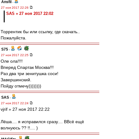
Ansfil
-
27 ноя 2017 22:26
SAS » 27 ноя 2017 22:02
Торрентик бы или ссылку, где скачать..
Пожалуйста.
S75
-
27 ноя 2017 22:25
Оле ола!!!!
Вперед Спартак Москва!!!
Раз два три зенитушка соси!
Завершинский.
Пойду отмечу))))))))
SAS
-
27 ноя 2017 22:24
vjrif » 27 ноя 2017 22:22
Лёша.... я исправился сразу.... ВВсё ещё
волнуюcь ?? !!.... )