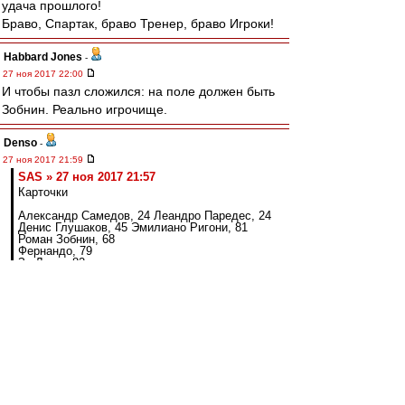
удача прошлого!
Браво, Спартак, браво Тренер, браво Игроки!
Habbard Jones
-
27 ноя 2017 22:00
И чтобы пазл сложился: на поле должен быть
Зобнин. Реально игрочище.
Denso
-
27 ноя 2017 21:59
SAS » 27 ноя 2017 21:57
Карточки
Александр Самедов, 24 Леандро Паредес, 24
Денис Глушаков, 45 Эмилиано Ригони, 81
Роман Зобнин, 68
Фернандо, 79
Зе Луиш, 82
Фернандо, 85
Сальваторе Боккетти, 90+7
... это как понимать мешкова ???
даже показательней будет количество фолов..
любое газовое падение - фол