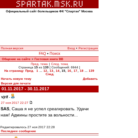
Официальный сайт болельщиков ФК "Спартак" Москва
Полная версия
Вход
•
Регистрация
FAQ
•
Поиск
Общение на сайте
Гостевая книга ВВ
»
Пред. тема
|
След. тема
Страница
15
из
139
[ Сообщений: 6944 ]
На страницу
Пред.
1
...
12
,
13
,
14
,
15
,
16
,
17
,
18
...
139
След.
Начать новую тему
Добавить
Версия для печати
01.11.2017 - 30.11.2017
vjrif
-
27 ноя 2017 22:27
SAS
, Саша я не успел среагировать. Удачи
нам! Админы простите за вольности...
Редактировалось 27 ноя 2017 22:28
Последнее сообщение