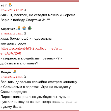
vjrif
-
27 ноя 2017 22:22
SAS
, Я, Алексей, но сегодня можно и Серёжа.
Верю в победу Спартака 3:1!!!
Superfuzz
-
27 ноя 2017 22:21
хаха, бомжи ещё и недовольны
комментатором
https://scontent-frt3-2.xx.fbcdn.net/v/ ...
e=5A8A72A0
наверное, и к судейству претензии? и
добавили мало минут?
Вождь
-
27 ноя 2017 22:21
Все-таки довольно спокойно смотрел концовку
с Селиховым в воротах. Игра на выходах у
Саши в порядке.
Пиротехники реально долбодятлы, чуть не
пустили плюху из-за них, когда наша штрафная
в дыму была.