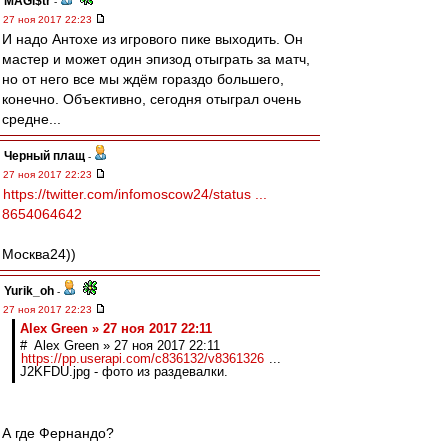
MAGi$tr
-
27 ноя 2017 22:23
И надо Антохе из игрового пике выходить. Он
мастер и может один эпизод отыграть за матч,
но от него все мы ждём гораздо большего,
конечно. Объективно, сегодня отыграл очень
средне...
Черный плащ
-
27 ноя 2017 22:23
https://twitter.com/infomoscow24/status ...
8654064642
Москва24))
Yurik_oh
-
27 ноя 2017 22:23
Alex Green » 27 ноя 2017 22:11
# Alex Green » 27 ноя 2017 22:11
https://pp.userapi.com/c836132/v8361326
...
J2KFDU.jpg - фото из раздевалки.
А где Фернандо?