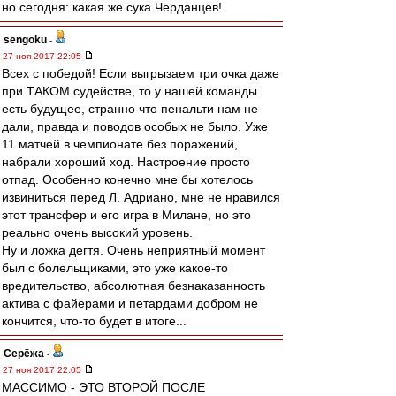
но сегодня: какая же сука Черданцев!
sengoku
-
27 ноя 2017 22:05
Всех с победой! Если выгрызаем три очка даже
при ТАКОМ судействе, то у нашей команды
есть будущее, странно что пенальти нам не
дали, правда и поводов особых не было. Уже
11 матчей в чемпионате без поражений,
набрали хороший ход. Настроение просто
отпад. Особенно конечно мне бы хотелось
извиниться перед Л. Адриано, мне не нравился
этот трансфер и его игра в Милане, но это
реально очень высокий уровень.
Ну и ложка дегтя. Очень неприятный момент
был с болельщиками, это уже какое-то
вредительство, абсолютная безнаказанность
актива с файерами и петардами добром не
кончится, что-то будет в итоге...
Серёжа
-
27 ноя 2017 22:05
МАССИМО - ЭТО ВТОРОЙ ПОСЛЕ