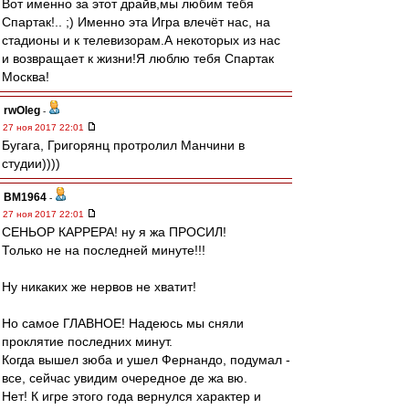
Вот именно за этот драйв,мы любим тебя
Спартак!.. ;) Именно эта Игра влечёт нас, на
стадионы и к телевизорам.А некоторых из нас
и возвращает к жизни!Я люблю тебя Спартак
Москва!
rwOleg
-
27 ноя 2017 22:01
Бугага, Григорянц протролил Манчини в
студии))))
BM1964
-
27 ноя 2017 22:01
СЕНЬОР КАРРЕРА! ну я жа ПРОСИЛ!
Только не на последней минуте!!!
Ну никаких же нервов не хватит!
Но самое ГЛАВНОЕ! Надеюсь мы сняли
проклятие последних минут.
Когда вышел зюба и ушел Фернандо, подумал -
все, сейчас увидим очередное де жа вю.
Нет! К игре этого года вернулся характер и