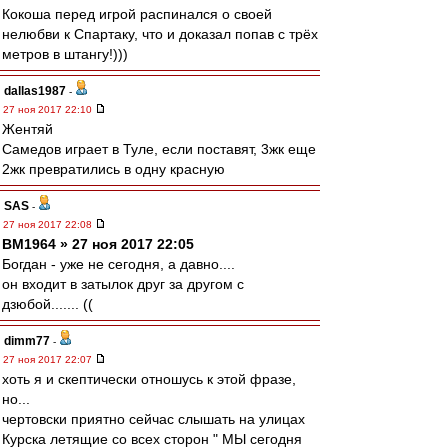
Кокоша перед игрой распинался о своей
нелюбви к Спартаку, что и доказал попав с трёх
метров в штангу!)))
dallas1987
-
27 ноя 2017 22:10
Жентяй
Самедов играет в Туле, если поставят, 3жк еще
2жк превратились в одну красную
SAS
-
27 ноя 2017 22:08
BM1964 » 27 ноя 2017 22:05
Богдан - уже не сегодня, а давно....
он входит в затылок друг за другом с
дзюбой....... ((
dimm77
-
27 ноя 2017 22:07
хоть я и скептически отношусь к этой фразе,
но...
чертовски приятно сейчас слышать на улицах
Курска летящие со всех сторон " МЫ сегодня