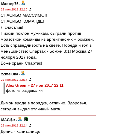
Мастер75
-
27 ноя 2017 22:15
СПАСИБО МАССИМО!!
СПАСИБО КОМАНДЕ!
Я счастлив!
Низкий поклон мужикам, сыграли против
мразотной команды из аргентинских + бомжей.
Есть справедливость на свете, Победа и гол в
меньшинстве: Спартак - Бомжи 3:1! Москва 27
ноября 2017 года.
Боже храни Спартак!
zZmeIOka
-
27 ноя 2017 22:14
Alex Green » 27 ноя 2017 22:11
фото из раздевалки
Димон вроде в порядке, отлично. Здоровья,
сегодня выдал отличный матч.
MAGi$tr
-
27 ноя 2017 22:14
Денис - капитанище.