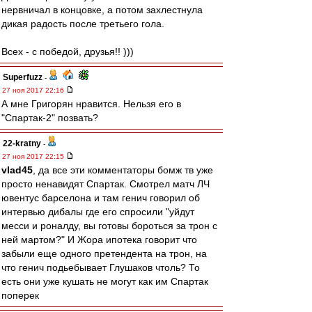
нервничал в концовке, а потом захлестнула
дикая радость после третьего гола.
Всех - с победой, друзья!! )))
Superfuzz
-
27 ноя 2017 22:16
А мне Григорян нравится. Нельзя его в
"Спартак-2" позвать?
22-kratny
-
27 ноя 2017 22:15
vlad45
, да все эти комментаторы бомж тв уже
просто ненавидят Спартак. Смотрел матч ЛЧ
ювентус барселона и там генич говорил об
интервью дибалы где его спросили "уйдут
месси и роналду, вы готовы бороться за трон с
ней мартом?" И Жора ипотека говорит что
забыли еще одного претендента на трон, на
что генич подьебывает Глушаков чтоль? То
есть они уже кушать не могут как им Спартак
поперек