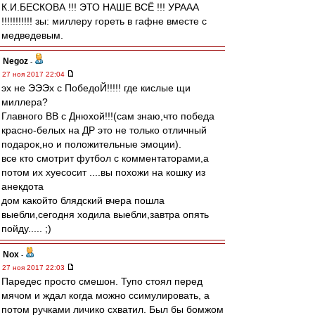
К.И.БЕСКОВА !!! ЭТО НАШЕ ВСЁ !!! УРААА
!!!!!!!!!!! зы: миллеру гореть в гафне вместе с
медведевым.
Negoz
-
27 ноя 2017 22:04
эх не ЭЭЭх с ПобедоЙ!!!!! где кислые щи
миллера?
Главного ВВ с Днюхой!!!(сам знаю,что победа
красно-белых на ДР это не только отличный
подарок,но и положительные эмоции).
все кто смотрит футбол с комментаторами,а
потом их хуесосит ....вы похожи на кошку из
анекдота
дом какойто блядский вчера пошла
выебли,сегодня ходила выебли,завтра опять
пойду..... ;)
Nox
-
27 ноя 2017 22:03
Паредес просто смешон. Тупо стоял перед
мячом и ждал когда можно ссимулировать, а
потом ручками личико схватил. Был бы бомжом