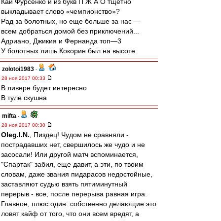
Кай Фурсенко и из букв П Ж А О тщетно
выкладывает слово «чемпионство»?
Рад за болотных, но еще больше за нас —
всем добраться домой без приключений...
Адриано, Джикия и Фернанда топ—3
У болотных лишь Кокорин был на высоте.
zolotoi1983
-
28 ноя 2017 00:33
В ливере будет интересно
В туле скушна
mifta
-
28 ноя 2017 00:30
Oleg.I.N.
, Пиздец! Чудом не сравняли -
пострадавших нет, свершилось же чудо и не
засосали! Или другой матч вспоминается,
"Спартак" забил, еще давит, а эти, по твоим
словам, даже звания пидарасов недостойные,
заставляют судью взять пятиминутный
перерыв - все, после перерыва равная игра.
Главное, плюс один: собственно делающие это
ловят кайф от того, что они всем вредят, а