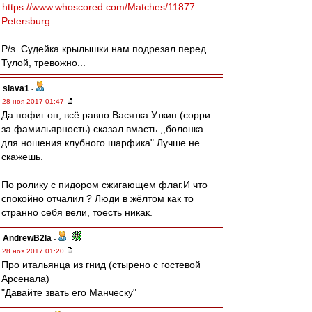
https://www.whoscored.com/Matches/11877 ...
Petersburg
P/s. Судейка крылышки нам подрезал перед
Тулой, тревожно...
slava1
-
28 ноя 2017 01:47
Да пофиг он, всё равно Васятка Уткин (сорри
за фамильярность) cказал вмасть.,,болонка
для ношения клубного шарфика" Лучше не
скажешь.
По ролику с пидором сжигающем флаг.И что
спокойно отчалил ? Люди в жёлтом как то
странно себя вели, тоесть никак.
AndrewB2la
-
28 ноя 2017 01:20
Про итальянца из гнид (стырено с гостевой
Арсенала)
"Давайте звать его Манческу"