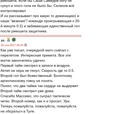
рикошета, если бы Саша Самедов ногу не
сунул и этого гола не было бы, Селихов всё
контролировал.
И он рассказывает про какую то доминацию) и
наше "везение"/ команда проигрывающая к 20-
й минуте 0:2) и забивающая единственный гол
после рикошета защитника.
ys
-
28 ноя 2017 06:45
Как уже писал, очередной матч совпал с
перелетом. Интересная примета. Все эти
матчи закончились удачно.
Первый тайм смотрел в записи в воздухе.
Airnet ни хера не тянул. Скорость где то 0.5.
Второй гол был божественный. Болотному
аргентинскому говну не понять.
Понял, что два тайма так сердце не выдержит.
Второй тайм смотрел уже дома.
Спасибо Массимо, что сыграл тактически
четко. Второй номер, как я и просил. Ура.
Теперь пожалуйста, пожалуйста, пожалуйста
не обсратьсч в Туле.