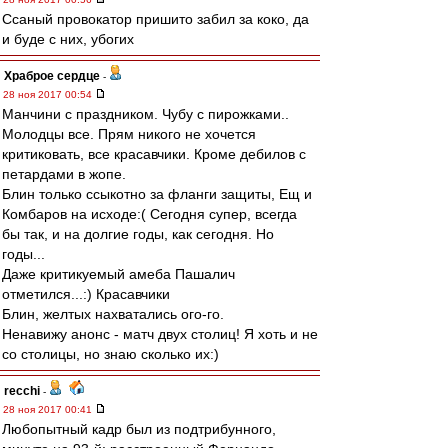
Ссаный провокатор пришито забил за коко, да
и буде с них, убогих
Храброе сердце
-
28 ноя 2017 00:54
Манчини с праздником. Чубу с пирожками..
Молодцы все. Прям никого не хочется
критиковать, все красавчики. Кроме дебилов с
петардами в жопе.
Блин только ссыкотно за фланги защиты, Ещ и
Комбаров на исходе:( Сегодня супер, всегда
бы так, и на долгие годы, как сегодня. Но
годы...
Даже критикуемый амеба Пашалич
отметился...:) Красавчики
Блин, желтых нахватались ого-го.
Ненавижу анонс - матч двух столиц! Я хоть и не
со столицы, но знаю сколько их:)
recchi
-
28 ноя 2017 00:41
Любопытный кадр был из подтрибунного,