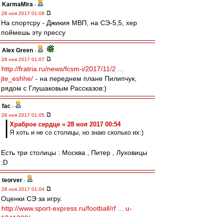
KarmaMira
-
28 ноя 2017 01:08
На спортсру - Джикия МВП, на СЭ-5,5, хер
поймешь эту прессу
Alex Green
-
28 ноя 2017 01:07
http://fratria.ru/news/fcsm-i/2017/11/2 ...
jte_eshhe/
- на переднем плане Пилипчук,
рядом с Глушаковым Рассказов:)
fac
-
28 ноя 2017 01:05
Храброе сердце » 28 ноя 2017 00:54
Я хоть и не со столицы, но знаю сколько их:)
Есть три столицы : Москва , Питер , Луховицы
:D
teorver
-
28 ноя 2017 01:04
Оценки СЭ за игру.
http://www.sport-express.ru/football/rf ... u-