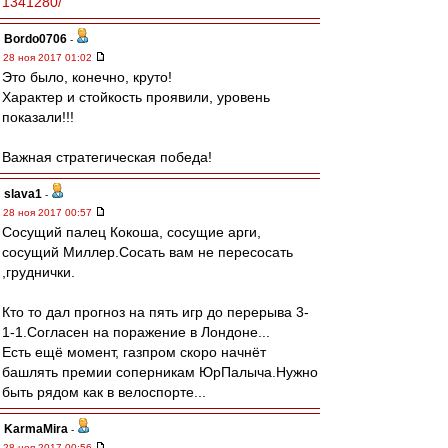
1341280/
Bordo0706
-
28 ноя 2017 01:02
Это было, конечно, круто!
Характер и стойкость проявили, уровень
показали!!!
Важная стратегическая победа!
slava1
-
28 ноя 2017 00:57
Cосущий палец Кокоша, сосущие арги,
сосущий Миллер.Сосать вам не пересосать
,груднички.
Кто то дал прогноз на пять игр до перерыва 3-
1-1.Согласен на поражение в Лондоне...
Есть ещё момент, газпром скоро начнёт
башлять премии соперникам ЮрПалыча.Нужно
быть рядом как в велоспорте...
KarmaMira
-
28 ноя 2017 00:56