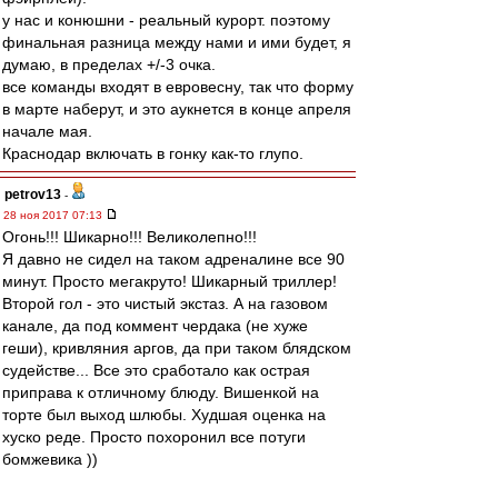
у нас и конюшни - реальный курорт. поэтому
финальная разница между нами и ими будет, я
думаю, в пределах +/-3 очка.
все команды входят в евровесну, так что форму
в марте наберут, и это аукнется в конце апреля
начале мая.
Краснодар включать в гонку как-то глупо.
petrov13
-
28 ноя 2017 07:13
Огонь!!! Шикарно!!! Великолепно!!!
Я давно не сидел на таком адреналине все 90
минут. Просто мегакруто! Шикарный триллер!
Второй гол - это чистый экстаз. А на газовом
канале, да под коммент чердака (не хуже
геши), кривляния аргов, да при таком блядском
судействе... Все это сработало как острая
приправа к отличному блюду. Вишенкой на
торте был выход шлюбы. Худшая оценка на
хуско реде. Просто похоронил все потуги
бомжевика ))