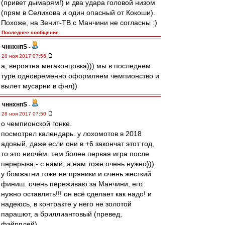
(привет дымарям!) и два удара головой низом
(прям в Селихова и один опасный от Кокоши).
Похоже, на Зенит-ТВ с Манчини не согласны :)
Последнее сообщение
чннхнпS
-
28 ноя 2017 07:56
а, вероятна мегаконцовка))) мы в последнем
туре одновременно оформляем чемпионство и
вылет мусарни в фнл))
чннхнпS
-
28 ноя 2017 07:50
о чемпионской гонке.
посмотрел календарь. у лохомотов в 2018
адовый, даже если они в +6 закончат этот год,
то это ниочём. тем более первая игра после
перерыва - с нами, а нам тоже очень нужно)))
у бомжатни тоже не пряники и очень жесткий
финиш. очень переживаю за Манчини, его
нужно оставлять!!! он всё сделает как надо! и
надеюсь, в контракте у него не золотой
парашют, а бриллиантовый (превед,
фэйрплей).