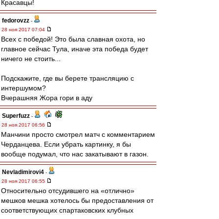
Красавцы!
fedorovzz
-
28 ноя 2017 07:04
Всех с победой! Это была славная охота, но
главное сейчас Тула, иначе эта победа будет
ничего не стоить...
Подскажите, где вы берете трансляцию с
интершумом?
Вчерашняя Жора гори в аду
Superfuzz
-
28 ноя 2017 06:56
Манчини просто смотрел матч с комментарием
Черданцева. Если убрать картинку, я бы
вообще подумал, что нас закатывают в газон.
Nevladimirovi4
-
28 ноя 2017 06:55
Относительно отсудившего на «отлично»
мешков мешка хотелось бы предоставления от
соответствующих спартаковских клубных