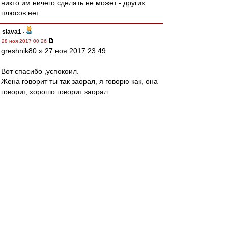
никто им ничего сделать не может - других
плюсов нет.
slava1
-
28 ноя 2017 00:26
greshnik80 » 27 ноя 2017 23:49
Вот спасибо ,успокоил.
Жена говорит ты так заорал, я говорю как, она
говорит, хорошо говорит заорал.
Товарисч
-
28 ноя 2017 00:25
На 48 минуте после углового у наших ворот
Ригони подаёт в штрафную - у Ивановича
просто километровый офсайд, но боковой ясен
хрен его "не видит". Иванович делает скидку,
Кокорин бьёт. Хорошо что удар не сильно
получился, прилетело прямо в руки Селихову.
Franclin
-
28 ноя 2017 00:24
2 гол просто красота,сейчас