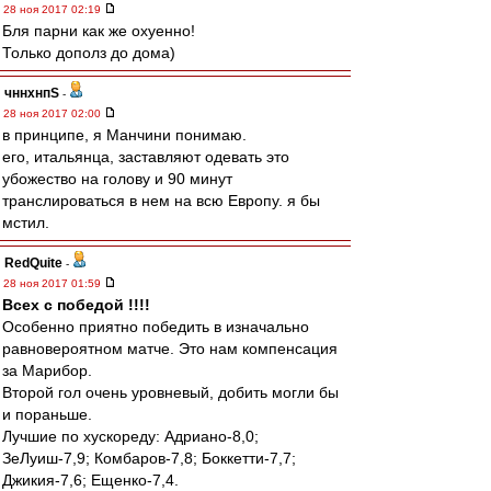
28 ноя 2017 02:19
Бля парни как же охуенно!
Только дополз до дома)
чннхнпS
-
28 ноя 2017 02:00
в принципе, я Манчини понимаю.
его, итальянца, заставляют одевать это
убожество на голову и 90 минут
транслироваться в нем на всю Европу. я бы
мстил.
RedQuite
-
28 ноя 2017 01:59
Всех с победой !!!!
Особенно приятно победить в изначально
равновероятном матче. Это нам компенсация
за Марибор.
Второй гол очень уровневый, добить могли бы
и пораньше.
Лучшие по хускореду: Адриано-8,0;
ЗеЛуиш-7,9; Комбаров-7,8; Боккетти-7,7;
Джикия-7,6; Ещенко-7,4.