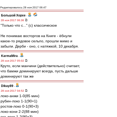
Редактировалось 28 ноя 2017 06:47
Большой Хорхе
-
28 ноя 2017 06:36
"Только что с..." (с) классическое
Не понимаю восторгов на Книге - ёбнули
какое-то рядовое сельпо, прошли мимо и
забыли. Дерби - оно, с натяжкой, 10 декабря.
KarmaMira
-
28 ноя 2017 05:02
Круто, если манчини (действительно) считает,
что бамжи доминируют всегда, пусть дальше
доминируют так же
Dikay89
-
28 ноя 2017 04:52
локо-анжи 1-0(85 мин)
рубин-локо 1-1(90+1)
ростов-локо 0-1(90+3)
локо-кони 2-2(88 мин)
ска-локо 1-2(90+3)