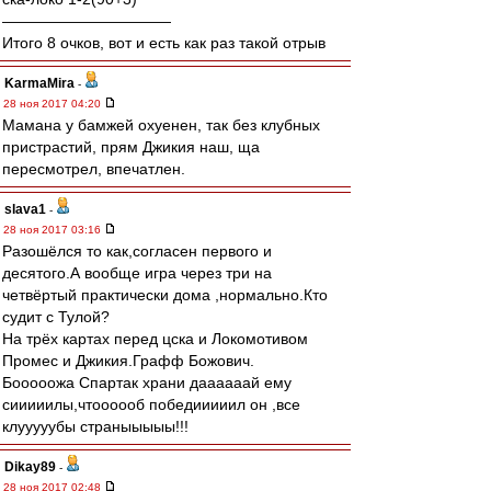
———————————
Итого 8 очков, вот и есть как раз такой отрыв
KarmaMira
-
28 ноя 2017 04:20
Мамана у бамжей охуенен, так без клубных
пристрастий, прям Джикия наш, ща
пересмотрел, впечатлен.
slava1
-
28 ноя 2017 03:16
Разошёлся то как,согласен первого и
десятого.А вообще игра через три на
четвёртый практически дома ,нормально.Кто
судит c Тулой?
На трёх картах перед цска и Локомотивом
Промес и Джикия.Графф Божович.
Бооооожа Спартак храни даааааай ему
сииииилы,чтоооооб победииииил он ,все
клууууубы страныыыыы!!!
Dikay89
-
28 ноя 2017 02:48