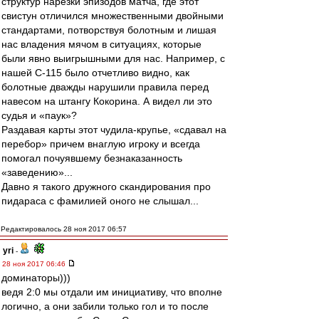
структур нарезки эпизодов матча, где этот
свистун отличился множественными двойными
стандартами, потворствуя болотным и лишая
нас владения мячом в ситуациях, которые
были явно выигрышными для нас. Например, с
нашей С-115 было отчетливо видно, как
болотные дважды нарушили правила перед
навесом на штангу Кокорина. А видел ли это
судья и «паук»?
Раздавая карты этот чудила-крупье, «сдавал на
перебор» причем внаглую игроку и всегда
помогал почуявшему безнаказанность
«заведению»...
Давно я такого дружного скандирования про
пидараса с фамилией оного не слышал...
Редактировалось 28 ноя 2017 06:57
yri
-
28 ноя 2017 06:46
доминаторы)))
ведя 2:0 мы отдали им инициативу, что вполне
логично, а они забили только гол и то после