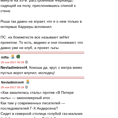
минуте на 93-й: расстроенный Фернандо,
сидящий на полу, прислонившись спиной к
стене.
Роша так давно не играет, что я о нем только в
интервью Карреры вспомнил.
ПС. на бомжегесте все называют зеНит
проектом. То есть, видимо и они понимают, что
давно уже не клуб, а проект. гыгы.
mifta
-
28 ноя 2017 00:39
Nevladimirovi4
, Кокоша да, крут, с метра мимо
пустых ворот влупил, молодец!
Nevladimirovi4
-
28 ноя 2017 00:34
«Как закалялась сталь» против «В Питере
ныть» — закономерный итог...
Как там у современных писателей —
последователей Г-Х Андерсена?
Сидит в северной столице голубой газ-мальчик