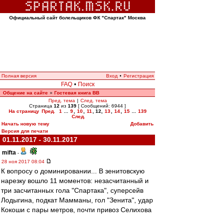
Официальный сайт болельщиков ФК "Спартак" Москва
Полная версия
Вход
•
Регистрация
FAQ
•
Поиск
Общение на сайте
Гостевая книга ВВ
»
Пред. тема
|
След. тема
Страница
12
из
139
[ Сообщений: 6944 ]
На страницу
Пред.
1
...
9
,
10
,
11
,
12
,
13
,
14
,
15
...
139
След.
Начать новую тему
Добавить
Версия для печати
01.11.2017 - 30.11.2017
mifta
-
28 ноя 2017 08:04
К вопросу о доминировании... В зенитовскую
нарезку вошло 11 моментов: незасчитанный и
три засчитанных гола "Спартака", суперсейв
Лодыгина, подкат Мамманы, гол "Зенита", удар
Кокоши с пары метров, почти привоз Селихова