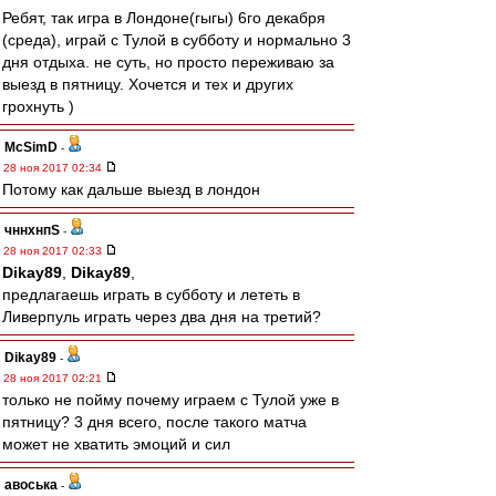
Ребят, так игра в Лондоне(гыгы) 6го декабря
(среда), играй с Тулой в субботу и нормально 3
дня отдыха. не суть, но просто переживаю за
выезд в пятницу. Хочется и тех и других
грохнуть )
McSimD
-
28 ноя 2017 02:34
Потому как дальше выезд в лондон
чннхнпS
-
28 ноя 2017 02:33
Dikay89
,
Dikay89
,
предлагаешь играть в субботу и лететь в
Ливерпуль играть через два дня на третий?
Dikay89
-
28 ноя 2017 02:21
только не пойму почему играем с Тулой уже в
пятницу? 3 дня всего, после такого матча
может не хватить эмоций и сил
авоська
-