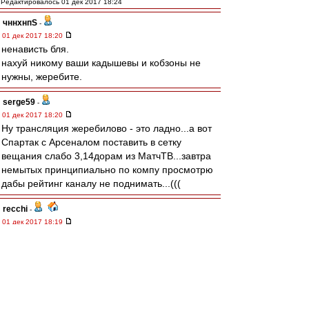
Редактировалось 01 дек 2017 18:24
чннхнпS
-
01 дек 2017 18:20
ненависть бля.
нахуй никому ваши кадышевы и кобзоны не
нужны, жеребите.
serge59
-
01 дек 2017 18:20
Ну трансляция жеребилово - это ладно...а вот
Спартак с Арсеналом поставить в сетку
вещания слабо 3,14дорам из МатчТВ...завтра
немытых принципиально по компу просмотрю
дабы рейтинг каналу не поднимать...(((
recchi
-
01 дек 2017 18:19
они до Спартака-то успеют отжеребить??
Какой-то концерт уже идет, вместо шариков.
словесник
-
01 дек 2017 18:18
Состав: