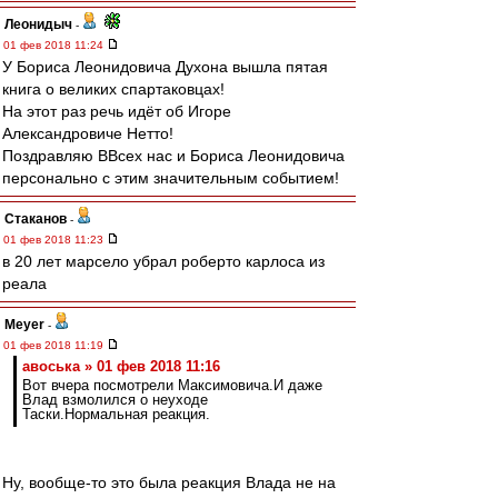
Леонидыч
-
01 фев 2018 11:24
У Бориса Леонидовича Духона вышла пятая
книга о великих спартаковцах!
На этот раз речь идёт об Игоре
Александровиче Нетто!
Поздравляю ВВсех нас и Бориса Леонидовича
персонально с этим значительным событием!
Cтаканов
-
01 фев 2018 11:23
в 20 лет марсело убрал роберто карлоса из
реала
Meyer
-
01 фев 2018 11:19
авоська » 01 фев 2018 11:16
Вот вчера посмотрели Максимовича.И даже
Влад взмолился о неуходе
Таски.Нормальная реакция.
Ну, вообще-то это была реакция Влада не на