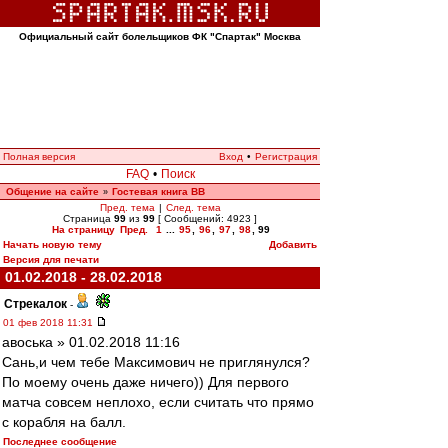
Официальный сайт болельщиков ФК "Спартак" Москва
Полная версия
Вход
•
Регистрация
FAQ
•
Поиск
Общение на сайте
Гостевая книга ВВ
»
Пред. тема
|
След. тема
Страница
99
из
99
[ Сообщений: 4923 ]
На страницу
Пред.
1
...
95
,
96
,
97
,
98
,
99
Начать новую тему
Добавить
Версия для печати
01.02.2018 - 28.02.2018
Стрекалок
-
01 фев 2018 11:31
авоська » 01.02.2018 11:16
Сань,и чем тебе Максимович не приглянулся?
По моему очень даже ничего)) Для первого
матча совсем неплохо, если считать что прямо
с корабля на балл.
Последнее сообщение