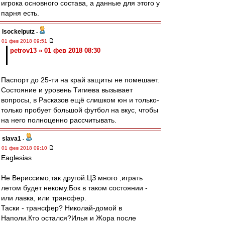
игрока основного состава, а данные для этого у
парня есть.
Isockelputz
-
01 фев 2018 09:51
petrov13 » 01 фев 2018 08:30
Паспорт до 25-ти на край защиты не помешает.
Состояние и уровень Тигиева вызывает
вопросы, в Расказов ещё слишком юн и только-
только пробует большой футбол на вкус, чтобы
на него полноценно рассчитывать.
slava1
-
01 фев 2018 09:10
Eaglesias
Не Вериссимо,так другой.ЦЗ много ,играть
летом будет некому.Бок в таком состоянии -
или лавка, или трансфер.
Таски - трансфер? Николай-домой в
Наполи.Кто остался?Илья и Жора после