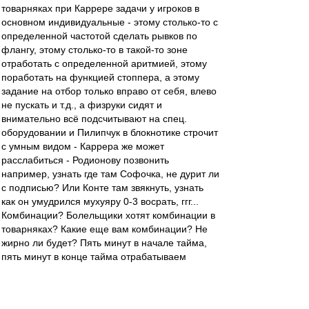
товарняках при Каррере задачи у игроков в
основном индивидуальные - этому столько-то с
определенной частотой сделать рывков по
флангу, этому столько-то в такой-то зоне
отработать с определенной аритмией, этому
поработать на функцией стоппера, а этому
задание на отбор только вправо от себя, влево
не пускать и т.д., а физруки сидят и
внимательно всё подсчитывают на спец.
оборудовании и Пилипчук в блокнотике строчит
с умным видом - Каррера же может
расслабиться - Родионову позвонить
например, узнать где там Софочка, не дурит ли
с подписью? Или Конте там звякнуть, узнать
как он умудрился мухуяру 0-3 восрать, ггг...
Комбинации? Болельщики хотят комбинации в
товарняках? Какие еще вам комбинации? Не
жирно ли будет? Пять минут в начале тайма,
пять минут в конце тайма отрабатываем
высокий прессинг и будет вам, диванные... А
все комбинации и стандарты наигрываем на
закрытых тренировках, - дураков нет