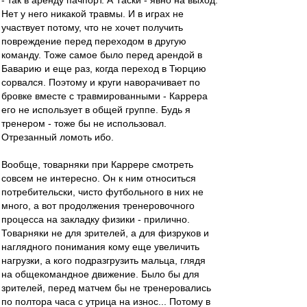
- так в аренду пачпорт. А Таски - явно на выход.
Нет у него никакой травмы. И в играх не
участвует потому, что не хочет получить
повреждение перед переходом в другую
команду. Тоже самое было перед арендой в
Баварию и еще раз, когда переход в Тюрцию
сорвался. Поэтому и круги наворачивает по
бровке вместе с травмированными - Каррера
его не использует в общей группе. Будь я
тренером - тоже бы не использовал.
Отрезанный ломоть ибо.
Вообще, товарняки при Каррере смотреть
совсем не интересно. Он к ним относиться
потребительски, чисто футбольного в них не
много, а вот продолжения тренеровочного
процесса на закладку физики - прилично.
Товарняки не для зрителей, а для физруков и
наглядного понимания кому еще увеличить
нагрузки, а кого подразгрузить мальца, глядя
на общекомандное движение. Было бы для
зрителей, перед матчем бы не тренеровались
по полтора часа с утрица на износ... Потому в