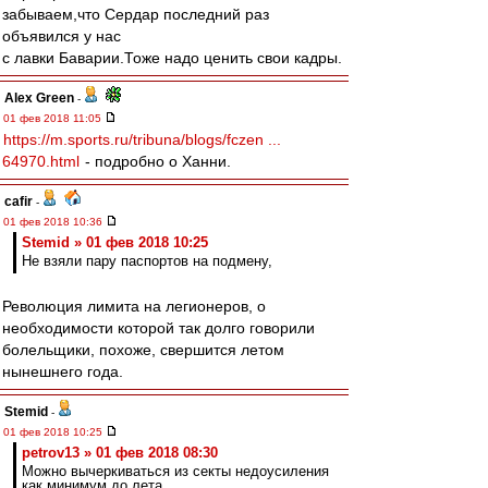
забываем,что Сердар последний раз
объявился у нас
с лавки Баварии.Тоже надо ценить свои кадры.
Alex Green
-
01 фев 2018 11:05
https://m.sports.ru/tribuna/blogs/fczen ...
64970.html
- подробно о Ханни.
cafir
-
01 фев 2018 10:36
Stemid » 01 фев 2018 10:25
Не взяли пару паспортов на подмену,
Революция лимита на легионеров, о
необходимости которой так долго говорили
болельщики, похоже, свершится летом
нынешнего года.
Stemid
-
01 фев 2018 10:25
petrov13 » 01 фев 2018 08:30
Можно вычеркиваться из секты недоусиления
как минимум до лета.