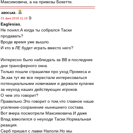
Максимовича, а на привозы Бокетти.
авоська
-
01 фев 2018 11:16
Eaglesias
,
Не понял.А когда ты собрался Таски
продавать?
Вроде время уже вышло.
И кто в ЛЕ будет играть вместо него?
Интересно было наблюдать за ВВ в последние
дни трансферного окна.
Только пошли страшилки про уход Промеса и
Зе,как тут же все перестали интересоваться
потенциальными новичками и держали кулачки
за неуход наших действующих игроков.
О чем это говорит?
Правильно.Это говорит о том,что главное наше
усиление-сохранение нынешнего состава.
Вот вчера посмотрели Максимовича.И даже
Влад взмолился о неуходе Таски.Нормальная
реакция.
Серб пришел с лавки Наполи.Но мы