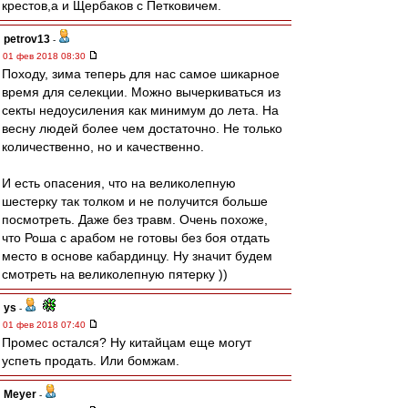
крестов,а и Щербаков с Петковичем.
petrov13
-
01 фев 2018 08:30
Походу, зима теперь для нас самое шикарное
время для селекции. Можно вычеркиваться из
секты недоусиления как минимум до лета. На
весну людей более чем достаточно. Не только
количественно, но и качественно.
И есть опасения, что на великолепную
шестерку так толком и не получится больше
посмотреть. Даже без травм. Очень похоже,
что Роша с арабом не готовы без боя отдать
место в основе кабардинцу. Ну значит будем
смотреть на великолепную пятерку ))
ys
-
01 фев 2018 07:40
Промес остался? Ну китайцам еще могут
успеть продать. Или бомжам.
Meyer
-