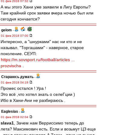
01 фев 2018 07:32
А мы этого Хани уже заявили в Лигу Европы?
Там крайний срок заявки вчера ночью был или
сегодня кончается?
gelom
-
01 фев 2018 07:00
Интересно, а "шнурками" нас ни кто и не
называл. "Торгашами" - наверное, старое
поколение. СЕУП:
https://m.sovsport.ru/football/articles ...
prozvischa
.
Стараюсь думать
-
01 фев 2018 04:19
Промес остался ! Ура !
Это всё ,что хотел знать о селеГции )
Ибо в Хани-Ани не разбираюсь .
Eaglesias
-
01 фев 2018 02:04
slava1
, Зачем нам Верриссимо теперь до
лета? Максимович есть. Если и возьмут ЦЗ еще