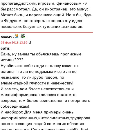
пропагандистским, игровым, финансовым - я
бы рассмотрел. Да, он иностранец, это минус.
Может быть, и перевешивающий. Но я бы, будь
я Федуном, не отвергал с порога эту идею
нескольких безумных тутошних активистов.
vlad45
-
02 фев 2018 13:19
cafir
,
Бача, ну зачем ты обьясняешь прописные
истины????
Ну вбивают себе люди в голову какие то
истины - то ли по недомыслию,то ли по
незнанию, то ли,грубо говоря, по
элементарной глупости и невежеству!
И,заметь, чем более невежественен и
малоинформирован человек в каком то
вопросе, тем более воинственен и нетерпим к
собеседникам!
И наоборот. Для меня примеры очень
информированных,интеллигентных,эрудирова
нных и знающих людей во многих областях
перед глазами: Спектр,словесник, mib83, Bad,