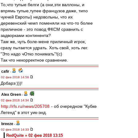
То,что тупые белги (а они,эти валлоны, и
впрямь тупые,тупее французов даже, типо
чукчей Европы) недовольны, что их
деревенский чемп поменяли на что-то более
приличное - это повод ФКСМ сравнить с
задворками континента?
Там же, чуть боле-мене приличный игрок,
сразу пытается удрать. Хоть свой, хоть лег.
"Это надо чОтко понимать"!(с)
Так что некорректное сравнение.
cafir
-
02 фев 2018 14:56
Добарэ:)))!
Alex Green
-
02 фев 2018 14:34
http://rfs.ru/news/205708
- об очередном "Кубке
Легенд" в этот уик-энд.
breeze
-
02 фев 2018 14:33
RedQuite » 02 фев 2018 13:15