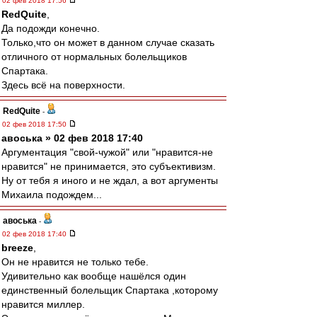
02 фев 2018 17:56
RedQuite
,
Да подожди конечно.
Только,что он может в данном случае сказать
отличного от нормальных болельщиков
Спартака.
Здесь всё на поверхности.
RedQuite
-
02 фев 2018 17:50
авоська » 02 фев 2018 17:40
Аргументация "свой-чужой" или "нравится-не
нравится" не принимается, это субъективизм.
Ну от тебя я иного и не ждал, а вот аргументы
Михаила подождем...
авоська
-
02 фев 2018 17:40
breeze
,
Он не нравится не только тебе.
Удивительно как вообще нашёлся один
единственный болельщик Спартака ,которому
нравится миллер.