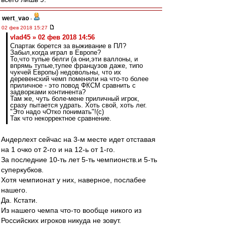
wert_vao
-
02 фев 2018 15:27
vlad45 » 02 фев 2018 14:56
Спартак борется за выживание в ПЛ?
Забыл,когда играл в Европе?
То,что тупые белги (а они,эти валлоны, и
впрямь тупые,тупее французов даже, типо
чукчей Европы) недовольны, что их
деревенский чемп поменяли на что-то более
приличное - это повод ФКСМ сравнить с
задворками континента?
Там же, чуть боле-мене приличный игрок,
сразу пытается удрать. Хоть свой, хоть лег.
"Это надо чОтко понимать"!(с)
Так что некорректное сравнение.
Андерлехт сейчас на 3-м месте идет отставая
на 1 очко от 2-го и на 12-ь от 1-го.
За последние 10-ть лет 5-ть чемпионств.и 5-ть
суперкубков.
Хотя чемпионат у них, наверное, послабее
нашего.
Да. Кстати.
Из нашего чемпа что-то вообще никого из
Российских игроков никуда не зовут.