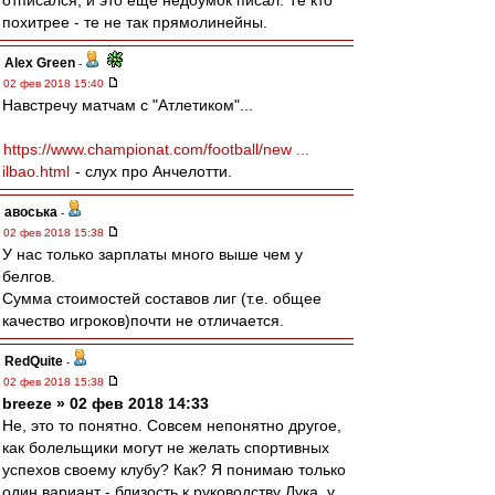
отписался, и это ещё недоумок писал. Те кто
похитрее - те не так прямолинейны.
Alex Green
-
02 фев 2018 15:40
Навстречу матчам с "Атлетиком"...
https://www.championat.com/football/new ...
ilbao.html
- слух про Анчелотти.
авоська
-
02 фев 2018 15:38
У нас только зарплаты много выше чем у
белгов.
Сумма стоимостей составов лиг (т.е. общее
качество игроков)почти не отличается.
RedQuite
-
02 фев 2018 15:38
breeze » 02 фев 2018 14:33
Не, это то понятно. Совсем непонятно другое,
как болельщики могут не желать спортивных
успехов своему клубу? Как? Я понимаю только
один вариант - близость к руководству Лука, у