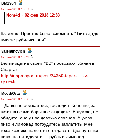
BM1964
-
02 фев 2018 13:57
Nom4d » 02 фев 2018 12:38
Взаимно. Приятно было вспомнить " Битвы, где
вместе рубились они"
Valentinovich
-
02 фев 2018 13:43
Бельгийцы на своем "ВВ" провожают Ханни в
Спартак
http://inoprosport.ru/post/24350-teper- ... -v-
spartak
МосфОлд
-
02 фев 2018 13:36
...Да вы не обижайтесь, господин. Конечно, за
визит вы сами барышне отдадите. Я думаю, не
обидите, она у нас девочка славная. А уж за
пиво и лимонад потрудитесь заплатить. Мне
тоже хозяйке надо отчет отдавать. Две бутылки
пива, по пятидесяти — рубль и лимонад