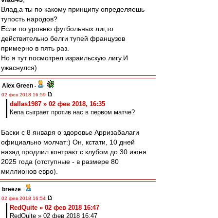
Влад,а ты по какому принципу определяешь
тупость народов?
Если по уровню футбольных лиг,то
действительно белги тупей французов
примерно в пять раз.
Но я тут посмотрел израильскую лигу.И
ужаснулся)
Alex Green
-
02 фев 2018 16:59
dallas1987 » 02 фев 2018, 16:35
Кепа сыграет против нас в первом матче?
Баски с 8 января о здоровье Арризабалаги
официально молчат:) Он, кстати, 10 дней
назад продлил контракт с клубом до 30 июня
2025 года (отступные - в размере 80
миллионов евро).
breeze
-
02 фев 2018 16:54
RedQuite » 02 фев 2018 16:47
RedQuite » 02 фев 2018 16:47