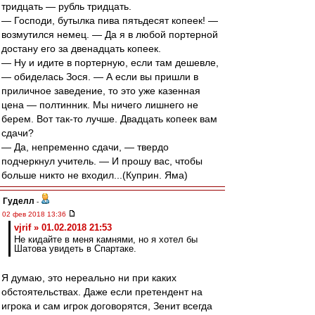
тридцать — рубль тридцать.
— Господи, бутылка пива пятьдесят копеек! —
возмутился немец. — Да я в любой портерной
достану его за двенадцать копеек.
— Ну и идите в портерную, если там дешевле,
— обиделась Зося. — А если вы пришли в
приличное заведение, то это уже казенная
цена — полтинник. Мы ничего лишнего не
берем. Вот так-то лучше. Двадцать копеек вам
сдачи?
— Да, непременно сдачи, — твердо
подчеркнул учитель. — И прошу вас, чтобы
больше никто не входил...(Куприн. Яма)
Гуделл
-
02 фев 2018 13:36
vjrif » 01.02.2018 21:53
Не кидайте в меня камнями, но я хотел бы
Шатова увидеть в Спартаке.
Я думаю, это нереально ни при каких
обстоятельствах. Даже если претендент на
игрока и сам игрок договорятся, Зенит всегда