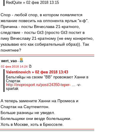
RedQuite » 02 фев 2018 13:15
Спор - любой спор, в котором появляется
желание повесить на оппонента ярлык "к-ф".
Причина - посты Вячеслава 21-кратного,
следствие - посты Gt3 (просто Gt3 постит в
пику Вячеславу 21-кратному (не ему конкретно,
указываю его как собирательный образ)). Так
понятнее?
wert_vao
-
02 фев 2018 14:24
Valentinovich » 02 фев 2018 13:43
Бельгийцы на своем "ВВ" провожают Ханни в
Спартак
http://inoprosport.ru/post/24350-teper-
... -v-
spartak
А теперь замените Ханни на Промеса и
Спартак на Саутгемптон.
Больше разницы не увидел.
Болельщики они везде болельщики.
Хоть в Москве, хоть в Брюсселе.