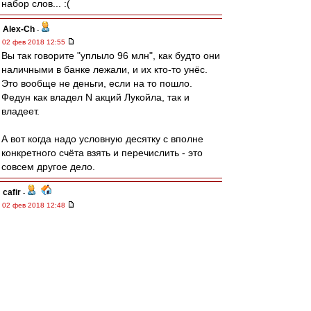
набор слов... :(
Alex-Ch
-
02 фев 2018 12:55
Вы так говорите "уплыло 96 млн", как будто они
наличными в банке лежали, и их кто-то унёс.
Это вообще не деньги, если на то пошло.
Федун как владел N акций Лукойла, так и
владеет.
А вот когда надо условную десятку с вполне
конкретного счёта взять и перечислить - это
совсем другое дело.
cafir
-
02 фев 2018 12:48
RedQuite » 02 фев 2018 12:27
cafir » 02 фев 2018 11:47
Тоже заступлюсь за Вячеслава 21-кратного. Он
просто постит в пику Gt-3 и других к-ф. Вот уж
кого действительно понять тяжело, реальные
вредители, имхо.