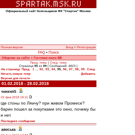
Официальный сайт болельщиков ФК "Спартак" Москва
Полная версия
Вход
•
Регистрация
FAQ
•
Поиск
Общение на сайте
Гостевая книга ВВ
»
Пред. тема
|
След. тема
Страница
95
из
99
[ Сообщений: 4923 ]
На страницу
Пред.
1
...
92
,
93
,
94
,
95
,
96
,
97
,
98
,
99
След.
Начать новую тему
Добавить
Версия для печати
01.02.2018 - 28.02.2018
чннхнпS
-
02 фев 2018 18:11
где стоны по Ляичу? при живом Промесе?
барин пошел за покупками это окно, почему бы
и нет.
Последнее сообщение
авоська
-