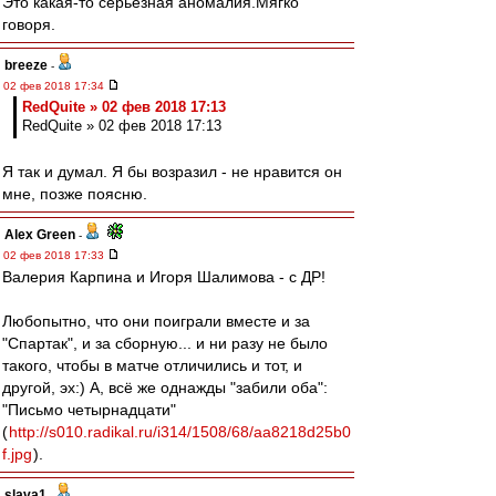
Это какая-то серьёзная аномалия.Мягко
говоря.
breeze
-
02 фев 2018 17:34
RedQuite » 02 фев 2018 17:13
RedQuite » 02 фев 2018 17:13
Я так и думал. Я бы возразил - не нравится он
мне, позже поясню.
Alex Green
-
02 фев 2018 17:33
Валерия Карпина и Игоря Шалимова - с ДР!
Любопытно, что они поиграли вместе и за
"Спартак", и за сборную... и ни разу не было
такого, чтобы в матче отличились и тот, и
другой, эх:) А, всё же однажды "забили оба":
"Письмо четырнадцати"
(
http://s010.radikal.ru/i314/1508/68/aa8218d25b0
f.jpg
).
slava1
-