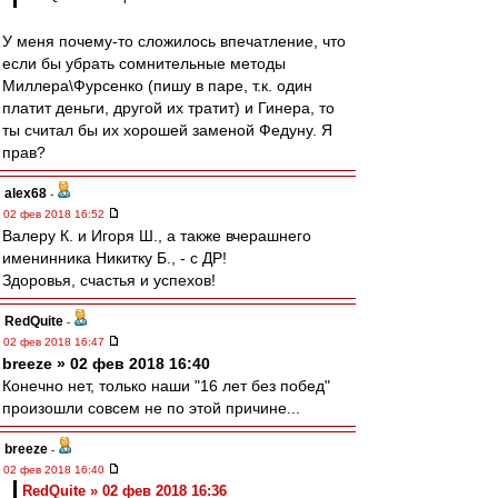
У меня почему-то сложилось впечатление, что
если бы убрать сомнительные методы
Миллера\Фурсенко (пишу в паре, т.к. один
платит деньги, другой их тратит) и Гинера, то
ты считал бы их хорошей заменой Федуну. Я
прав?
alex68
-
02 фев 2018 16:52
Валеру К. и Игоря Ш., а также вчерашнего
именинника Никитку Б., - с ДР!
Здоровья, счастья и успехов!
RedQuite
-
02 фев 2018 16:47
breeze » 02 фев 2018 16:40
Конечно нет, только наши "16 лет без побед"
произошли совсем не по этой причине...
breeze
-
02 фев 2018 16:40
RedQuite » 02 фев 2018 16:36