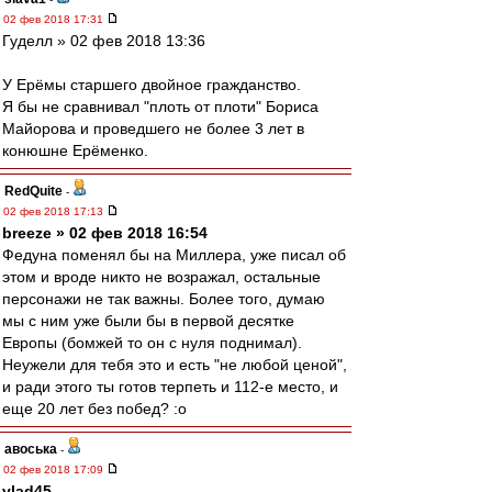
02 фев 2018 17:31
Гуделл » 02 фев 2018 13:36
У Ерёмы старшего двойное гражданство.
Я бы не сравнивал "плоть от плоти" Бориса
Майорова и проведшего не более 3 лет в
конюшне Ерёменко.
RedQuite
-
02 фев 2018 17:13
breeze » 02 фев 2018 16:54
Федуна поменял бы на Миллера, уже писал об
этом и вроде никто не возражал, остальные
персонажи не так важны. Более того, думаю
мы с ним уже были бы в первой десятке
Европы (бомжей то он с нуля поднимал).
Неужели для тебя это и есть "не любой ценой",
и ради этого ты готов терпеть и 112-е место, и
еще 20 лет без побед? :o
авоська
-
02 фев 2018 17:09
vlad45
,