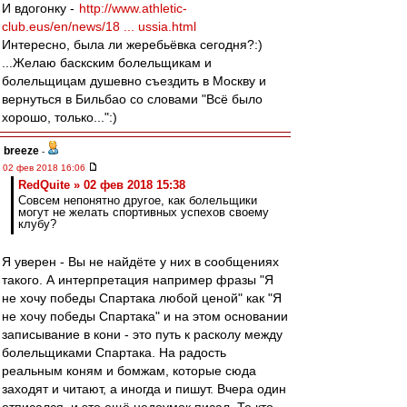
И вдогонку -
http://www.athletic-
club.eus/en/news/18 ... ussia.html
Интересно, была ли жеребьёвка сегодня?:)
...Желаю баскским болельщикам и
болельщицам душевно съездить в Москву и
вернуться в Бильбао со словами "Всё было
хорошо, только...":)
breeze
-
02 фев 2018 16:06
RedQuite » 02 фев 2018 15:38
Совсем непонятно другое, как болельщики
могут не желать спортивных успехов своему
клубу?
Я уверен - Вы не найдёте у них в сообщениях
такого. А интерпретация например фразы "Я
не хочу победы Спартака любой ценой" как "Я
не хочу победы Спартака" и на этом основании
записывание в кони - это путь к расколу между
болельщиками Спартака. На радость
реальным коням и бомжам, которые сюда
заходят и читают, а иногда и пишут. Вчера один