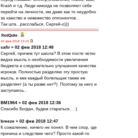
Krash и т.д. Люди никогда не позволяют себе
перейти на личности, им даже как то неудобно
за хамство и невежество оппонентов...
Так шта...расслабься, Сергей-о)))
RedQuite
-
02 фев 2018 13:15
cafir » 02 фев 2018 12:48
Сергей, причем тут школа? В этом посте четко
видна мысль о необходимости увеличения
бюджета и следовательно улучшения качества
игроков. Полностью разделяю эту простую
мысль, и кмк каждый болельщик также ее
разделяет (а ты разве нет?). Поэтому за него и
заступаюсь...
BM1964 » 02 фев 2018 12:36
Спасибо Богдан, будем стараться... :)
breeze » 02 фев 2018 12:47
К сожалению, ничего не понял. В чем спор, где
причина и следствие чего? Просто какой-то