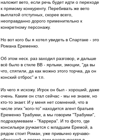
наложит вето, если речь будет идти о переходе
к прямому конкуренту. Перебивать же вето
выплатой отступных, скорее всего,
неоправданно дорого применительно к
конкретному персонажу.
Но вот кого бы я хотел увидеть в Спартаке - это
Романа Еременко.
Об этом неск. раз заходил разговор, и дальше
всё было в стиле ВВ - ярлыки, эмоции, "да вы
что, спятили, да как можно этого торчка, да он
конский отброс" и т.п.
Из чего я исхожу. Игрок он был - хороший, даже
очень. Каким он стал сейчас - мы не знаем, но
кто-то знает. И у меня нет сомнений, что в
числе этих "кого-то" находится агент братьев
Еременко Трабукки, а мы говорим "Трабукки",
подразумеваем - "Каррера". И то фото, где
консильери ручкается с младшим Еремой, а
рядом стоит Роман, уже привычно курчаво-
обросший, и прямо-таки расплывается в