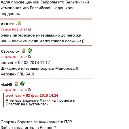
Адля просвещённой Гейропы что Бельгийский
чемпионат, что Российский - один хрен
пердяевка.
KEKC11
-
02 фев 2018 15:25
очень интересное интервью,но до чего же
наши великие люди мягко говоря сложные))
Стрекалок
-
02 фев 2018 15:02
teorver » 02.02.2018 11:17
Шикарное интервью Бориса Майорова!!!
Человек ГЛЫБА!!!
vlad45
-
02 фев 2018 14:56
wert_vao » 02 фев 2018 14:24
А теперь замените Ханни на Промеса и
Спартак на Саутгемптон.
Спартак борется за выживание в ПЛ?
Забыл,когда играл в Европе?