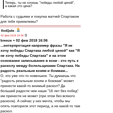
Теперь, ты не хочешь "победы любой ценой",
а какая это цена?
Работа с судьями и покупка матчей Спартаком
для тебя приемлемы?
RedQuite
-
02 фев 2018 16:36
breeze » 02 фев 2018 16:06
...интерпретация например фразы "Я не
хочу победы Спартака любой ценой" как "Я
не хочу победы Спартака" и на этом
основании записывание в кони - это путь к
расколу между болельщиками Спартака. На
радость реальным коням и бомжам...
О, это уже что-то новенькое. Ты думаешь что
"радость реальным коням и бомжам" может
принести какой-то мнимый раскол? Да
большей радости чем наши "16 лет без побед"
им принести не может (при этом без всякого
раскола). А сейчас у них мечта, чтобы мы
опять повторили этот период, а не какой-то там
раскол.