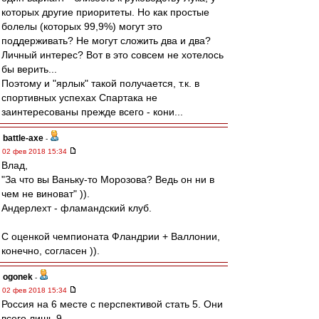
которых другие приоритеты. Но как простые
болелы (которых 99,9%) могут это
поддерживать? Не могут сложить два и два?
Личный интерес? Вот в это совсем не хотелось
бы верить...
Поэтому и "ярлык" такой получается, т.к. в
спортивных успехах Спартака не
заинтересованы прежде всего - кони...
battle-axe
-
02 фев 2018 15:34
Влад,
"За что вы Ваньку-то Морозова? Ведь он ни в
чем не виноват" )).
Андерлехт - фламандский клуб.
С оценкой чемпионата Фландрии + Валлонии,
конечно, согласен )).
ogonek
-
02 фев 2018 15:34
Россия на 6 месте с перспективой стать 5. Они
всего лишь 9.