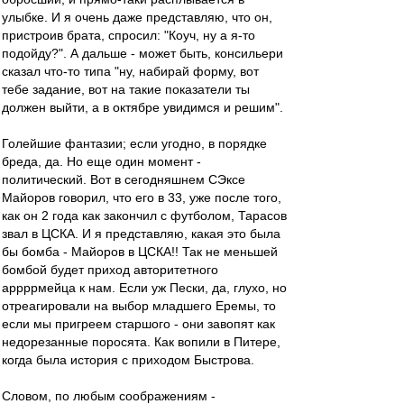
улыбке. И я очень даже представляю, что он,
пристроив брата, спросил: "Коуч, ну а я-то
подойду?". А дальше - может быть, консильери
сказал что-то типа "ну, набирай форму, вот
тебе задание, вот на такие показатели ты
должен выйти, а в октябре увидимся и решим".
Голейшие фантазии; если угодно, в порядке
бреда, да. Но еще один момент -
политический. Вот в сегодняшнем СЭксе
Майоров говорил, что его в 33, уже после того,
как он 2 года как закончил с футболом, Тарасов
звал в ЦСКА. И я представляю, какая это была
бы бомба - Майоров в ЦСКА!! Так не меньшей
бомбой будет приход авторитетного
аррррмейца к нам. Если уж Пески, да, глухо, но
отреагировали на выбор младшего Еремы, то
если мы пригреем старшого - они завопят как
недорезанные поросята. Как вопили в Питере,
когда была история с приходом Быстрова.
Словом, по любым соображениям -