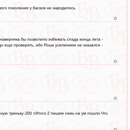
вого поколения у басков не народилось.
 наверняка бы позволило избежать спада конца лета -
адо еще проверить, ибо Роша усилением не оказался -
ную треньку-200 т.Итого:2 пишем семь на ум пошло.Что