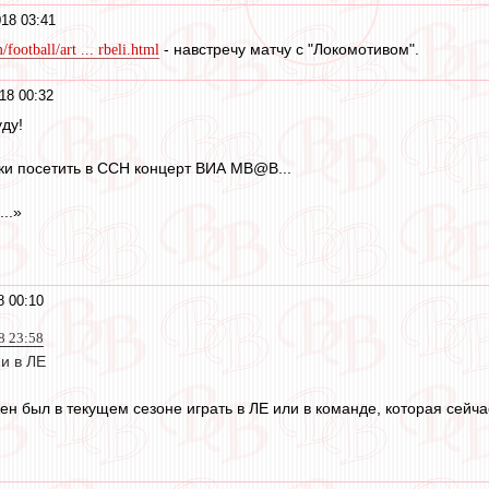
18 03:41
- навстречу матчу с "Локомотивом".
ootball/art ... rbeli.html
18 00:32
ду!
ки посетить в CCH концерт ВИА МВ@В...
..»
8 00:10
8 23:58
и в ЛЕ
ен был в текущем сезоне играть в ЛЕ или в команде, которая сейчас