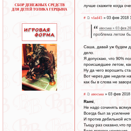
СБОР ДЕНЕЖНЫХ СРЕДСТВ
лучше скажите когда оч
ДЛЯ ДЕТЕЙ ТОЛИКА ГЕРЦЫНА
#
vlad45
» 03 фев 2018 
авоська » 03 фев 2
проблема летом бы
Саша, давай уж будем до
дело.
Я допускаю, что 90% по
происшедшее летом, как
Ну да чего ворошить ста
Вот через две недели н
как бы в слова не завор
#
авоська
» 03 фев 2018 
Rami
,
Не надо сочинять всяку
Всегда был за усиление
И против дебильной ист
Тыщу раз сказано,что п
Безо всякого усиления.