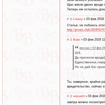
Щас взяли двоих вроде
Теперь им осталось док
#
Спектр
» 03 фев 2018 
Статья, не побоюсь этог
http://prosm.club/2018/02/0
#
Rami
» 03 фев 2018 11
авоська » 03 фев 2
Gt3,
Да притихли вроде
Единственное,гово
Но не дай бог прои
Ты, наверное, крайне ра
вредительство, сейчас 
#
чннхнпS
» 03 фев 2018
завтра можно посмотрет