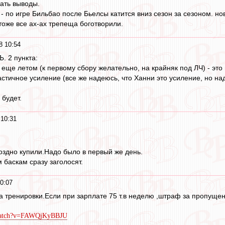
ать выводы.
- по игре Бильбао после Бьелсы катится вниз сезон за сезоном. но
оже все ах-ах трепеща боготворили.
8 10:54
Ъ. 2 пункта:
 еще летом (к первому сбору желательно, на крайняк под ЛЧ) - это
астичное усиление (все же надеюсь, что Ханни это усиление, но н
 будет.
10:31
оздно купили.Надо было в первый же день.
 баскам сразу заголосят.
0:07
а тренировки.Если при зарплате 75 т.в неделю ,штраф за пропущен
/watch?v=FAWQjKyBBJU