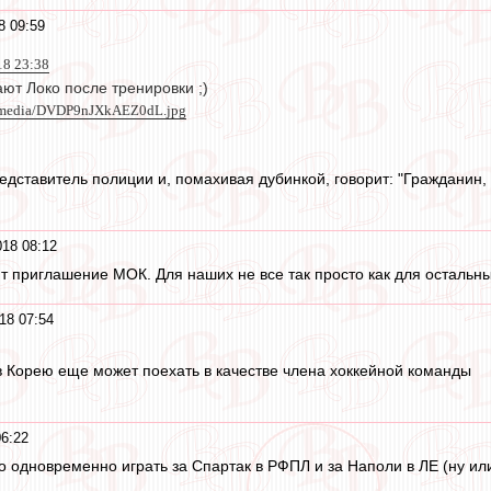
8 09:59
18 23:38
ют Локо после тренировки ;)
m/media/DVDP9nJXkAEZ0dL.jpg
редставитель полиции и, помахивая дубинкой, говорит: "Гражданин,
18 08:12
ит приглашение МОК. Для наших не все так просто как для остальн
18 07:54
 Корею еще может поехать в качестве члена хоккейной команды
6:22
 одновременно играть за Спартак в РФПЛ и за Наполи в ЛЕ (ну или