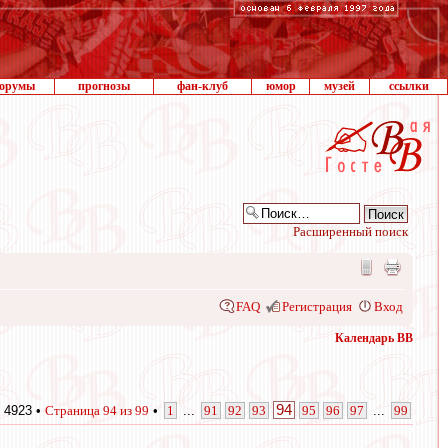
орумы
прогнозы
фан-клуб
юмор
музей
ссылки
Расширенный поиск
FAQ
Регистрация
Вход
Календарь ВВ
94
 4923 •
Страница
94
из
99
•
1
...
91
92
93
95
96
97
...
99