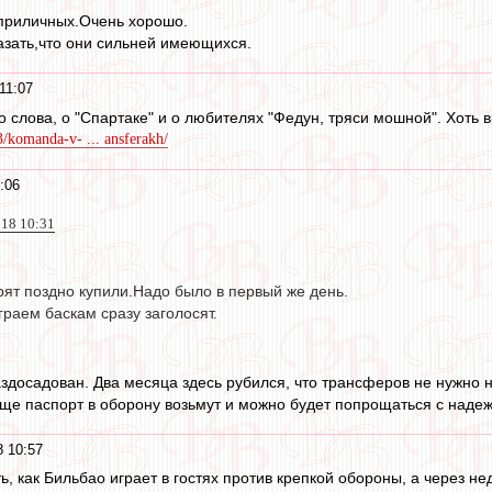
 приличных.Очень хорошо.
азать,что они сильней имеющихся.
11:07
о слова, о "Спартаке" и о любителях "Федун, тряси мошной". Хоть 
3/komanda-v- ... ansferakh/
:06
018 10:31
)
рят поздно купили.Надо было в первый же день.
граем баскам сразу заголосят.
здосадован. Два месяца здесь рубился, что трансферов не нужно ни
еще паспорт в оборону возьмут и можно будет попрощаться с наде
 10:57
ь, как Бильбао играет в гостях против крепкой обороны, а через н