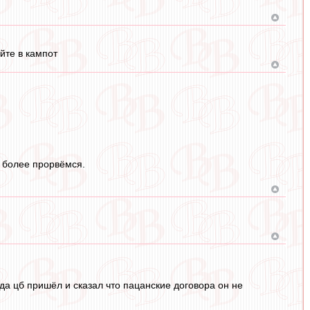
айте в кампот
м более прорвёмся.
гда цб пришёл и сказал что пацанские договора он не