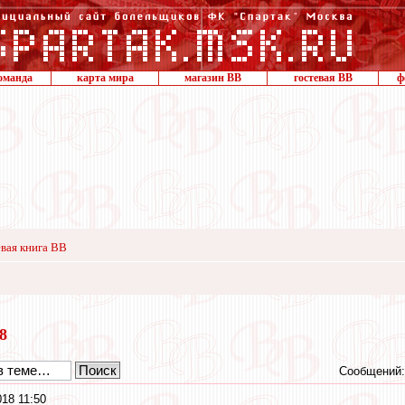
оманда
карта мира
магазин ВВ
гостевая ВВ
ф
вая книга ВВ
18
Сообщений:
18 11:50