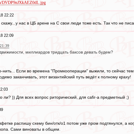
dia/DVDP9nJXkAEZ0dL.jpg
8 22:22
скажу...у нас в ЦБ арене на С свои люди тоже есть. Так что не пис
8 22:09
 21:39
едвижимости, миллиардов тридцать баксов девать будем?
го-нить... Если во времена "Промкооперации" выжили, то сейчас те
димо заканчивать, этот византийский путь ведёт к полному краху!
2:03
о ли? )) Для всех вопрос риторический, для cafir-а предметный ;)
39
лфетке распишу схему бин/отк/о1 потом уже пром подтянулся, а ко
 жопа. Сами виноваты в общем.