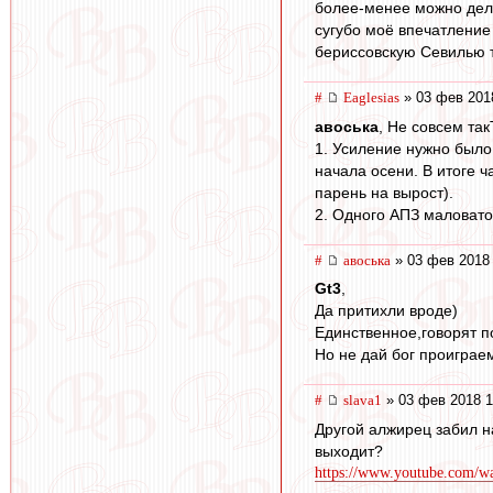
более-менее можно дел
сугубо моё впечатление 
бериссовскую Севилью т
#
Eaglesias
» 03 фев 201
авоська
, Не совсем так
1. Усиление нужно было
начала осени. В итоге ч
парень на вырост).
2. Одного АПЗ маловато
#
авоська
» 03 фев 2018 
Gt3
,
Да притихли вроде)
Единственное,говорят п
Но не дай бог проиграем
#
slava1
» 03 фев 2018 1
Другой алжирец забил н
выходит?
https://www.youtube.com