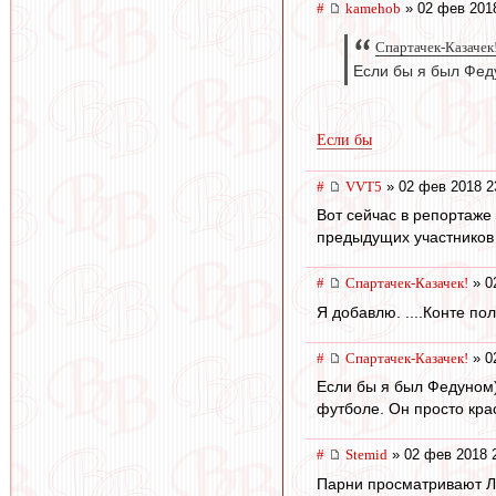
#
kamehob
» 02 фев 201
Спартачек-Казачек!
Если бы я был Фе
Если бы
#
VVT5
» 02 фев 2018 2
Вот сейчас в репортаже 
предыдущих участников
#
Спартачек-Казачек!
» 0
Я добавлю. ....Конте по
#
Спартачек-Казачек!
» 0
Если бы я был Федуном
футболе. Он просто кра
#
Stemid
» 02 фев 2018 
Парни просматривают Ло