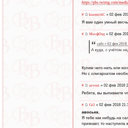
https://pbs.twimg.com/me
#
kuzmichC
» 02 фев 201
Я вам один умный весчь 
#
МосфОлд
» 02 фев 201
cafir » 02 фев 2018
А куда, с учётом н
Купим чего-нить или ко
Но с олигархатом необхо
#
azvent
» 02 фев 2018 2
Ребята, вы выпиваете чт
#
Gt3
» 02 фев 2018 21:
авоська
,
Я тебе как нибудь на са
признает, то наступила