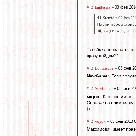
#
Eaglesias
» 03 фев 201
Stemid » 02 фев 20
Парни просматрива
https://pbs.twimg.co
Тут сбоку появляется п
сразу пойдем?"
#
Dominecne
» 03 фев 20
NewGamer
, Если получ
#
NewGamer
» 03 фев 20
морон
, Конечно имеет.
Он даже на олимпиаду в
))
#
морон
» 03 фев 2018 0
Максимович имеет право