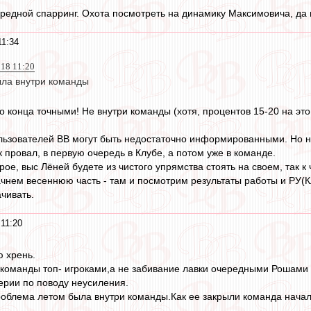
ередной спарринг. Охота посмотреть на динамику Максимовича, да 
11:34
018 11:20
ла внутри команды
 конца точными! Не внутри команды (хотя, процентов 15-20 на это 
льзователей ВВ могут быть недостаточно информированными. Но н
 провал, в первую очередь в Клубе, а потом уже в команде.
рое, выс Лёней будете из чистого упрямства стоять на своем, так 
ачнем весеннюю часть - там и посмотрим результаты работы и РУ(Кл
ачивать.
11:20
ю хрень.
 команды топ- игроками,а не забивание лавки очередными Рошами
ерии по поводу неусиления.
роблема летом была внутри команды.Как ее закрыли команда начала