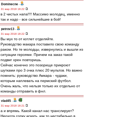
Dominecne
-
31 мар 2018 18:22
в 2 чистых напа!!!! Массимо молодец, именно
так и надо - все сильнейшие в бой!
petrov13
-
31 мар 2018 18:22
Вы мух то от котлет отделяйте.
Руководство макара поставило свою команду
раком. Но те молодцы, извернулись и вышли из
ситуации героями. Причем на заказ такой
подвиг хрен повторишь.
Сейчас конечно это позорище прикроют
шутками про 3 очка плюс 20 мультов. Но важно
помнить: руководство Амкара - чудаки,
которым наплевать на пермский футбол.
Очень жаль, что нельзя только их отдельно от
команды отправить в фнл.
vlad45
-
31 мар 2018 18:21
а и впрямь. Какой канал нас транслирует?
Неохота сопку искать, как то нестабильно в