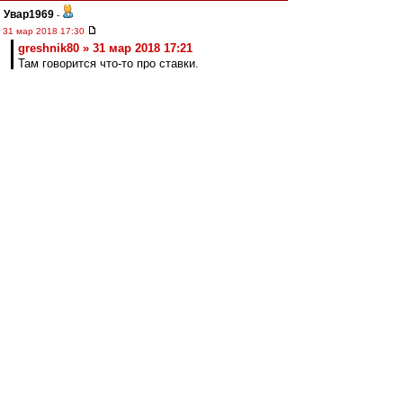
Увар1969
-
31 мар 2018 17:30
greshnik80 » 31 мар 2018 17:21
Там говорится что-то про ставки.
Leqion
, Да я понял.Только Лохомоты ,или
Спортинг какими краями к сливам албанцев?
Допустим те занесли букам на свой
проигрыш,пусть даже с определённым
счётом.Дальше что?
Ansfil
-
31 мар 2018 17:21
Стараюсь думать » 31 мар 2018 17:02
Уже просили помолчать
greshnik80
-
31 мар 2018 17:21
Увар1969
, это за матчи в еврокубках. Лень
читать и переводить всю статью. Там говорится