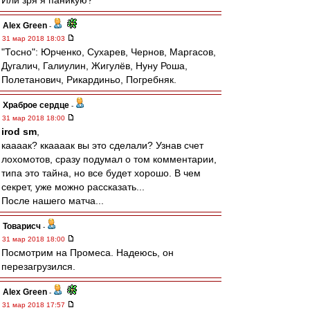
Или зря я паникую?
Alex Green
-
31 мар 2018 18:03
"Тосно": Юрченко, Сухарев, Чернов, Маргасов,
Дугалич, Галиулин, Жигулёв, Нуну Роша,
Полетанович, Рикардиньо, Погребняк.
Храброе сердце
-
31 мар 2018 18:00
irod sm
,
каааак? ккаааак вы это сделали? Узнав счет
лохомотов, сразу подумал о том комментарии,
типа это тайна, но все будет хорошо. В чем
секрет, уже можно рассказать...
После нашего матча...
Товарисч
-
31 мар 2018 18:00
Посмотрим на Промеса. Надеюсь, он
перезагрузился.
Alex Green
-
31 мар 2018 17:57