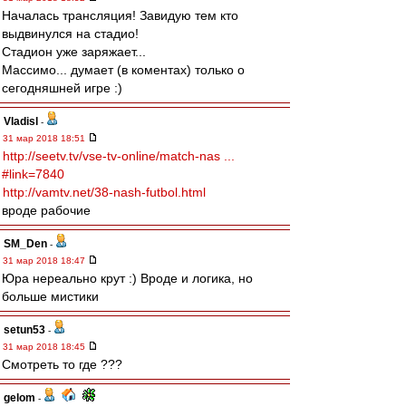
Началась трансляция! Завидую тем кто
выдвинулся на стадио!
Стадион уже заряжает...
Массимо... думает (в коментах) только о
сегодняшней игре :)
Vladisl
-
31 мар 2018 18:51
http://seetv.tv/vse-tv-online/match-nas ...
#link=7840
http://vamtv.net/38-nash-futbol.html
вроде рабочие
SM_Den
-
31 мар 2018 18:47
Юра нереально крут :) Вроде и логика, но
больше мистики
setun53
-
31 мар 2018 18:45
Смотреть то где ???
gelom
-