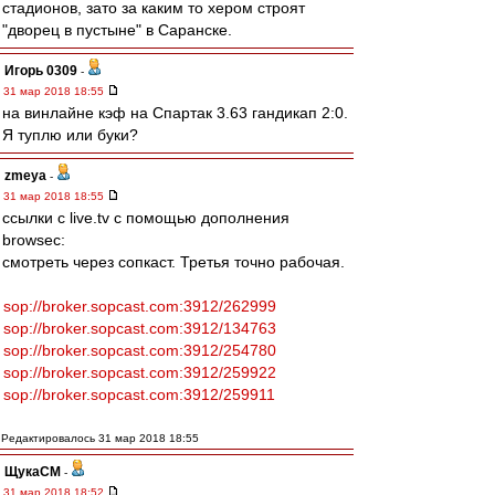
стадионов, зато за каким то хером строят
"дворец в пустыне" в Саранске.
Игорь 0309
-
31 мар 2018 18:55
на винлайне кэф на Спартак 3.63 гандикап 2:0.
Я туплю или буки?
zmeya
-
31 мар 2018 18:55
ссылки с live.tv с помощью дополнения
browsec:
смотреть через сопкаст. Третья точно рабочая.
sop://broker.sopcast.com:3912/262999
sop://broker.sopcast.com:3912/134763
sop://broker.sopcast.com:3912/254780
sop://broker.sopcast.com:3912/259922
sop://broker.sopcast.com:3912/259911
Редактировалось 31 мар 2018 18:55
ЩукаСМ
-
31 мар 2018 18:52