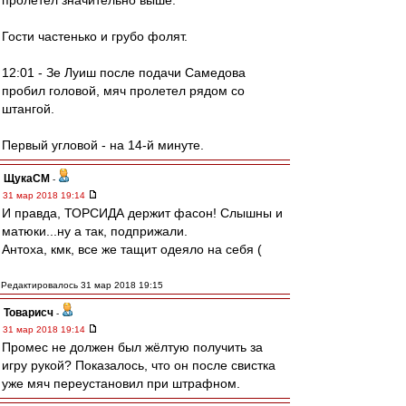
пролетел значительно выше.
Гости частенько и грубо фолят.
12:01 - Зе Луиш после подачи Самедова
пробил головой, мяч пролетел рядом со
штангой.
Первый угловой - на 14-й минуте.
ЩукаСМ
-
31 мар 2018 19:14
И правда, ТОРСИДА держит фасон! Слышны и
матюки...ну а так, подприжали.
Антоха, кмк, все же тащит одеяло на себя (
Редактировалось 31 мар 2018 19:15
Товарисч
-
31 мар 2018 19:14
Промес не должен был жёлтую получить за
игру рукой? Показалось, что он после свистка
уже мяч переустановил при штрафном.