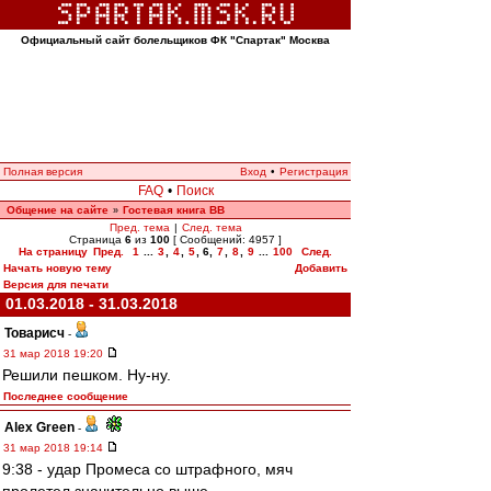
Официальный сайт болельщиков ФК "Спартак" Москва
Полная версия
Вход
•
Регистрация
FAQ
•
Поиск
Общение на сайте
Гостевая книга ВВ
»
Пред. тема
|
След. тема
Страница
6
из
100
[ Сообщений: 4957 ]
На страницу
Пред.
1
...
3
,
4
,
5
,
6
,
7
,
8
,
9
...
100
След.
Начать новую тему
Добавить
Версия для печати
01.03.2018 - 31.03.2018
Товарисч
-
31 мар 2018 19:20
Решили пешком. Ну-ну.
Последнее сообщение
Alex Green
-
31 мар 2018 19:14
9:38 - удар Промеса со штрафного, мяч