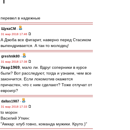
перевел в надежные
ЩукаСМ
-
31 мар 2018 17:46
А Дзюба все фигарит, наверно перед Стасиком
выпендривается. А так-то молодец!
greshnik80
-
31 мар 2018 17:38
Увар1969
, мало ли. Вдруг соперники в курсе
были? Вот расследуют, тогда и узнаем, чем все
закончится. Если локомотив окажется
причастен, что с ним сделают? Тоже отлучат от
евроигр?
dallas1987
-
31 мар 2018 17:33
to морон
Василий Уткин:
"Амкар: клуб говно, команда мужики. Круто.)"