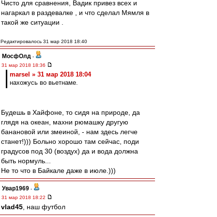
Чисто для сравнения, Вадик привез всех и
нагаркал в раздевалке , и что сделал Мямля в
такой же ситуации .
Редактировалось 31 мар 2018 18:40
МосфОлд
-
31 мар 2018 18:36
marsel » 31 мар 2018 18:04
нахожусь во вьетнаме.
Будешь в Хайфоне, то сидя на природе, да
глядя на океан, махни рюмашку другую
банановой или змеиной, - нам здесь легче
станет!))) Больно хорошо там сейчас, поди
градусов под 30 (воздух) да и вода должна
быть нормуль...
Не то что в Байкале даже в июле.)))
Увар1969
-
31 мар 2018 18:22
vlad45
, наш футбол