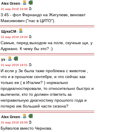
Alex Green
-
31 мар 2018 19:08
3:45 - фол Фернандо на Жигулеве, виноват
Максимович ("пас в ЦИТО").
ЩукаСМ
-
31 мар 2018 19:04
Самые, перед выходом на поле, скучные щи, у
Адриано. К чему бы это? :)
ys
-
31 мар 2018 19:01
И если у Зе была таже проблема с животом ,
что и в прошлом сентябре, и что сейчас как
только ее ( в Италии? ) нормально
продиагностировали, то относительно быстро и
вылечили, кто то должен ответить за
неправильную диагностику прошлого года и
потерю им большей части сезона?
Alex Green
-
31 мар 2018 18:59
Буйволов вместо Чернова.