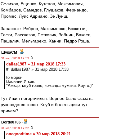
Селихов, Ещенко, Кутепов, Максимович,
Комбаров, Самедов, Глушаков, Фернандо,
Промес, Луис Адриано, Зе Луиш.
Запасные: Ребров, Максименко, Боккетти,
Таски, Рассказов, Петкович, Зобнин, Бакаев,
Пашалич, Мельгарехо, Ханни, Педро Роша.
ЩукаСМ
-
31 мар 2018 17:53
dallas1987 » 31 мар 2018 17:33
# dallas1987 » 31 мар 2018 17:33
to морон
Василий Уткин:
"Амкар: клуб говно, команда мужики. Круто.)"
Тут Уткин погорячился. Вернее было сказать:
руководство говно. Клуб и болельщики тут
причем?
Bordo0706
-
31 мар 2018 17:52
onegoodtime » 30 мар 2018 20:21