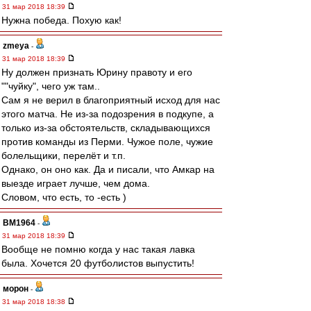
31 мар 2018 18:39
Нужна победа. Похую как!
zmeya
-
31 мар 2018 18:39
Ну должен признать Юрину правоту и его
""чуйку", чего уж там..
Сам я не верил в благоприятный исход для нас
этого матча. Не из-за подозрения в подкупе, а
только из-за обстоятельств, складывающихся
против команды из Перми. Чужое поле, чужие
болельщики, перелёт и т.п.
Однако, он оно как. Да и писали, что Амкар на
выезде играет лучше, чем дома.
Словом, что есть, то -есть )
BM1964
-
31 мар 2018 18:39
Вообще не помню когда у нас такая лавка
была. Хочется 20 футболистов выпустить!
морон
-
31 мар 2018 18:38