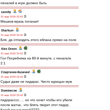
пеналей в игре должно быть
saveliy
-
31 мар 2018 20:42
Мешков мразь поганая!
Sharkыч
-
31 мар 2018 20:42
Бля, да отпиздить этого еблана прямо на поле
Alex Green
-
31 мар 2018 20:42
Гол Погребняка на 80-й минуте, с пенальти.
2:1.
Спартачек-Казачек!
-
31 мар 2018 20:42
Судья даже не пидарас. Чисто курицын муж
Dominecne
-
31 мар 2018 20:42
пидорасссс..... он что хочет чтобы его убили
после матча.. что блять творит этот пидор..
Какой пенальтиии!!????