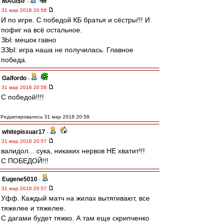
MAGi$tr
-
31 мар 2018 20:58
И по игре. С победой КБ братья и сёстры!!! И
пофиг на всё остальное.
ЗЫ: мешок гавно
ЗЗЫ: игра наша не получилась. Главное
победа.
Galfordo
-
31 мар 2018 20:58
С победой!!!!
Редактировалось 31 мар 2018 20:58
whitepissuar17
-
31 мар 2018 20:57
валидол... сука, никаких нервов НЕ хватит!!!
С ПОБЕДОЙ!!!
Eugene5010
-
31 мар 2018 20:57
Уфф. Каждый матч на жилах вытягивают, все
тяжелее и тяжелее.
С дагами будет тяжко. А там еще скрипченко