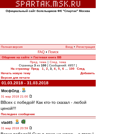
Официальный сайт болельщиков ФК "Спартак" Москва
Полная версия
Вход
•
Регистрация
FAQ
•
Поиск
Общение на сайте
Гостевая книга ВВ
»
Пред. тема
|
След. тема
Страница
3
из
100
[ Сообщений: 4957 ]
На страницу
Пред.
1
,
2
,
3
,
4
,
5
,
6
...
100
След.
Начать новую тему
Добавить
Версия для печати
01.03.2018 - 31.03.2018
МосфОлд
-
31 мар 2018 21:00
ВВсех с победой! Как кто-то сказал - любой
ценой!!!
Последнее сообщение
vlad45
-
31 мар 2018 20:59