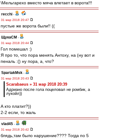
\Мельгарехо вместо мяча влетает в ворота!!!
recchi
-
31 мар 2018 20:47
пустые же ворота были!! ((
ЩукаСМ
-
31 мар 2018 20:44
Гол помешал :)
Я про то, что пора менять Антоху, на (ну вот и
пеналь :() ну пора, а, что?
SpartakMsk
-
31 мар 2018 20:43
Scarabaeus » 31 мар 2018 20:39
Адриано после гола поцеловал не ромбик, а
лукойл))
А кто платит?))
2-2 если, то жаль
vlad45
-
31 мар 2018 20:42
блядь,там было нарушение???? Тогда по 5