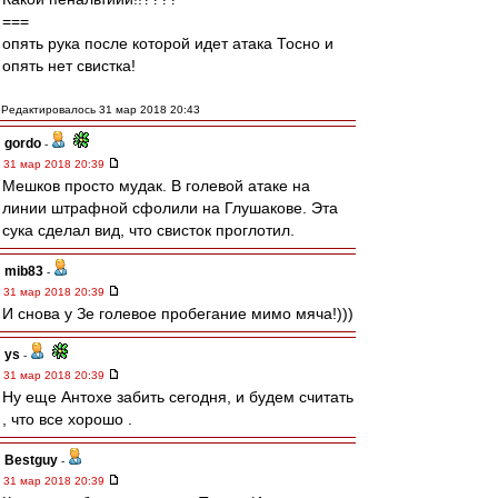
===
опять рука после которой идет атака Тосно и
опять нет свистка!
Редактировалось 31 мар 2018 20:43
gordo
-
31 мар 2018 20:39
Мешков просто мудак. В голевой атаке на
линии штрафной сфолили на Глушакове. Эта
сука сделал вид, что свисток проглотил.
mib83
-
31 мар 2018 20:39
И снова у Зе голевое пробегание мимо мяча!)))
ys
-
31 мар 2018 20:39
Ну еще Антохе забить сегодня, и будем считать
, что все хорошо .
Bestguy
-
31 мар 2018 20:39