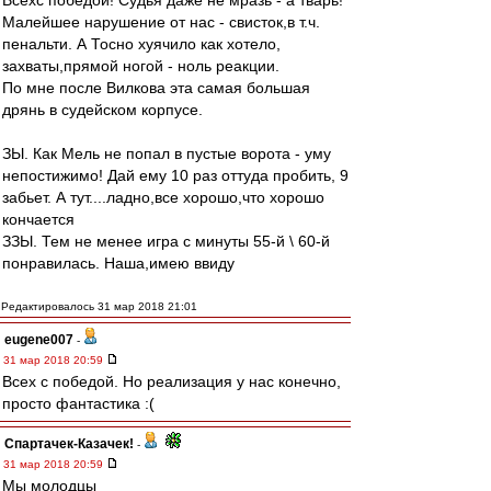
Всехс победой! Судья даже не мразь - а тварь!
Малейшее нарушение от нас - свисток,в т.ч.
пенальти. А Тосно хуячило как хотело,
захваты,прямой ногой - ноль реакции.
По мне после Вилкова эта самая большая
дрянь в судейском корпусе.
ЗЫ. Как Мель не попал в пустые ворота - уму
непостижимо! Дай ему 10 раз оттуда пробить, 9
забьет. А тут....ладно,все хорошо,что хорошо
кончается
ЗЗЫ. Тем не менее игра с минуты 55-й \ 60-й
понравилась. Наша,имею ввиду
Редактировалось 31 мар 2018 21:01
eugene007
-
31 мар 2018 20:59
Всех с победой. Но реализация у нас конечно,
просто фантастика :(
Спартачек-Казачек!
-
31 мар 2018 20:59
Мы молодцы