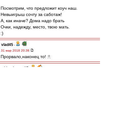
Посмотрим, что предложит коуч наш.
Невыигрыш сочту за саботаж!
А, как иначе? Дома надо брать
Очки, надежду, место, твою мать.
:)
vlad45
-
31 мар 2018 20:38
Прорвало,наконец то! :!:
whitepissuar17
-
31 мар 2018 20:38
пиздарики автобусу на воздушном шарике!!! ))
ЩукаСМ
-
31 мар 2018 20:37
ГОООООООЛ, ЛууууууИЗКА!!!!
Sharkыч
-
31 мар 2018 20:37
Наконец-то!!
Los
-