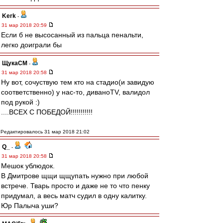
Kerk
-
31 мар 2018 20:59
Если б не высосанный из пальца пенальти,
легко доиграли бы
ЩукаСМ
-
31 мар 2018 20:58
Ну вот, сочуствую тем кто на стадио(и завидую
соответственно) у нас-то, диваноTV, валидол
под рукой :)
....ВСЕХ С ПОБЕДОЙ!!!!!!!!!!!
Редактировалось 31 мар 2018 21:02
Q_
-
31 мар 2018 20:58
Мешок ублюдок.
В Дмитрове щщи щщупать нужно при любой
встрече. Тварь просто и даже не то что пенку
придумал, а весь матч судил в одну калитку.
Юр Палыча уши?