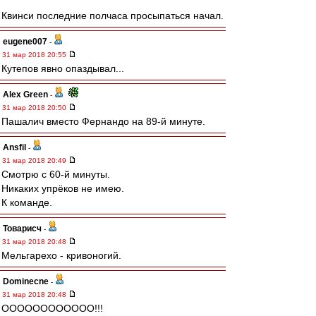
Квинси последние полчаса просыпаться начал.
eugene007
-
31 мар 2018 20:55
Кутепов явно опаздывал...
Alex Green
-
31 мар 2018 20:50
Пашалич вместо Фернандо на 89-й минуте.
Ansfil
-
31 мар 2018 20:49
Смотрю с 60-й минуты.
Никаких упрёков не имею.
К команде.
Товарисч
-
31 мар 2018 20:48
Мельгарехо - кривоногий.
Dominecne
-
31 мар 2018 20:48
ОООООООООООО!!!