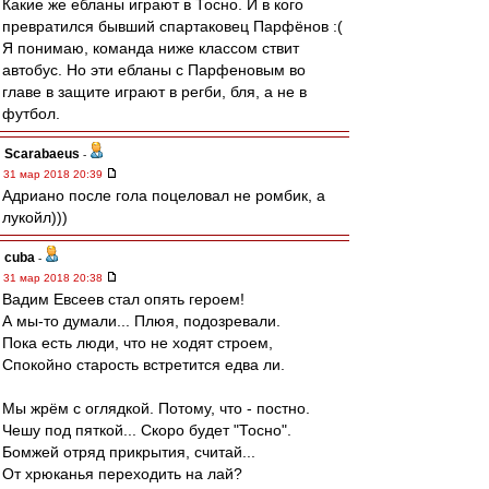
Какие же ебланы играют в Тосно. И в кого
превратился бывший спартаковец Парфёнов :(
Я понимаю, команда ниже классом ствит
автобус. Но эти ебланы с Парфеновым во
главе в защите играют в регби, бля, а не в
футбол.
Scarabaeus
-
31 мар 2018 20:39
Адриано после гола поцеловал не ромбик, а
лукойл)))
cuba
-
31 мар 2018 20:38
Вадим Евсеев стал опять героем!
А мы-то думали... Плюя, подозревали.
Пока есть люди, что не ходят строем,
Спокойно старость встретится едва ли.
Мы жрём с оглядкой. Потому, что - постно.
Чешу под пяткой... Скоро будет "Тосно".
Бомжей отряд прикрытия, считай...
От хрюканья переходить на лай?