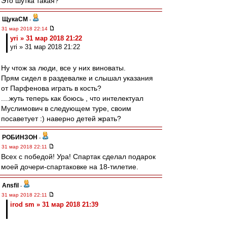
Это шутка такая?
ЩукаСМ
-
31 мар 2018 22:14
yri » 31 мар 2018 21:22
yri » 31 мар 2018 21:22
Ну чтож за люди, все у них виноваты.
Прям сидел в раздевалке и слышал указания
от Парфенова играть в кость?
....жуть теперь как боюсь , что интелектуал
Муслимович в следующем туре, своим
посаветует :) наверно детей жрать?
РОБИНЗОН
-
31 мар 2018 22:11
Всех с победой! Ура! Спартак сделал подарок
моей дочери-спартаковке на 18-тилетие.
Ansfil
-
31 мар 2018 22:11
irod sm » 31 мар 2018 21:39