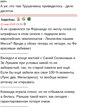
мяч .
А уж ,что там Трушечкину привиделось - дело
десятое .
Superfuzz
-
31 мар 2018 23:54
А не сравнялся ли Фернандо по числу голов со
штрафных в этом сезоне с лидером всех
европейских чемпионатов - Лионелем нашим
Месси? Вроде у обоих теперь по четыре, но Фе
красивше забивает.
-----------------------
Валидол в конце матчей с Саней Селиховым и
Зе Луишем при угловых какой-то не
забористый, так, по старой памяти всё ещё.
Если бы ещё забили все свои 100-% моменты
(Луис два, Мельгарехо), то вообще можно
аптечку не открывать.
-----------------------
Команда играла плохо, но не отбывала номер,
а билась. Раньше такой матч, как сегодня -
гарантированная потеря очков.
-----------------------