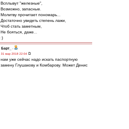
Всплывут "железные",
Возможно, запасные.
Молитву прочитает пономарь...
Достаточно увидеть степень лажи,
Чтоб стать заметным,
Не бояться, даже...
:)
Барт_
-
31 мар 2018 22:04
нам уже сейчас надо искать паспортную
замену Глушакову и Комбарову. Может Денис
еще разбегается, но в этом сезоне тень от
себя прошлогоднего, причем после зимней
паузы сдал ещё больше. ДимКо - увы, время
его проходит и минусы становятся слишком
явно видны.
dr. noormann
-
31 мар 2018 21:59
C217. из серии «что о нас думают ТАМ».
сзади сидела какая-то большая полуармянская
семья, где дети постоянно орали, шо в