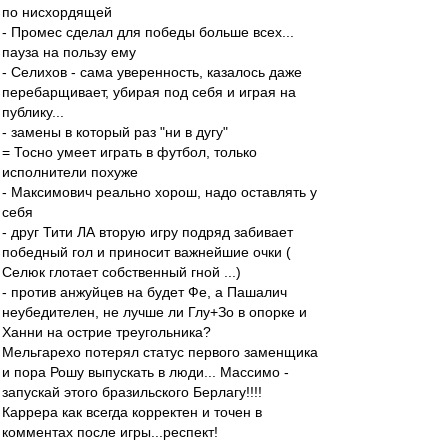
по нисхордящей
- Промес сделал для победы больше всех...
пауза на пользу ему
- Селихов - сама уверенность, казалось даже
перебарщивает, убирая под себя и играя на
публику...
- замены в который раз "ни в дугу"
= Тосно умеет играть в футбол, только
исполнители похуже
- Максимович реально хорош, надо оставлять у
себя
- друг Тити ЛА вторую игру подряд забивает
победный гол и приносит важнейшие очки (
Селюк глотает собственный гной ...)
- против анжуйцев на будет Фе, а Пашалич
неубедителен, не лучше ли Глу+Зо в опорке и
Ханни на острие треугольника?
Мельгарехо потерял статус первого заменщика
и пора Рошу выпускать в люди... Массимо -
запускай этого бразильского Берлагу!!!!
Каррера как всегда корректен и точен в
комментах после игры...респект!