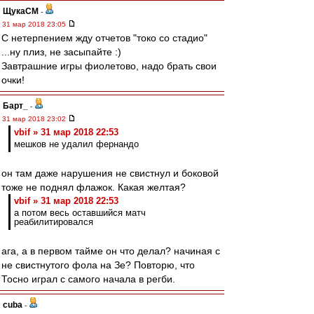
ЩукаСМ
-
31 мар 2018 23:05
С нетерпением жду отчетов "токо со стадио"
...ну плиз, не засыпайте :)
Завтрашние игры фиолетово, надо брать свои
очки!
Барт_
-
31 мар 2018 23:02
vbif » 31 мар 2018 22:53
мешков не удалил фернандо
он там даже нарушения не свистнул и боковой
тоже не поднял флажок. Какая желтая?
vbif » 31 мар 2018 22:53
а потом весь оставшийся матч
реабилитировался
ага, а в первом тайме он что делал? начиная с
не свистнутого фола на Зе? Повторю, что
Тосно играл с самого начала в регби.
cuba
-