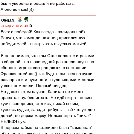
были уверены и решили не работать.
А оно вон как! )))
Oleg.I.N.
-
31 мар 2018 23:46
Всех с победой! Как всегда - валидольной)
Радует, что команде наконец привился дух
победителей - выигрывать в хуевых матчей.
Я не понимаю, что там Стас делает с игроками
в сборной - но в очередной раз после паузы на
сборные игроки возвращаются в состоянии
Франкенштейнов(( как будто там всех на куски
разлорвали и руки-ноги с туловищами местами
у всех поменяли. Полный пиздец.
Но даже в этом случае, Капитан не имеет
права так нулёво играть. Не идёт игра - носись,
хуячь соперника, стелись, пихай своим,
хуесось судью, заводи трибуны - всё что угодно
делай, но держи марку. Нельзя играть "никак".
НЕЛЬЗЯ сука.
В первом тайме на стадионе была "камерная"
обстановка - думаю, это сказалось на качестве