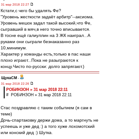
31 мар 2018 22:27
Кстати,с чего бы удалять Фе?
"Уровень жесткости задаёт арбитр"--аксиома.
Уровень мешок задал такой высокий,что Фе,
сыгравший в мяч,в него точно вписывается.
В тосне ещё галиуллин на 3 ЖК наиграл...А
руками они сыграли безнаказанно раз
10,минимум.
Характер у команды есть,только в пас наши
плохо играют...Пока не разыграются к
концу.Чисто по-русски: долго запрягают.)
ЩукаСМ
-
31 мар 2018 22:26
РОБИНЗОН » 31 мар 2018 22:11
# РОБИНЗОН » 31 мар 2018 22:11
Стас поздравляю с таким событием (я сам в
теме)
Дочь-спартаковку держи дома, а то маргнуть не
успеешь и уже дед :) а того хуже лохомотский
или конский дед :) Шутка.