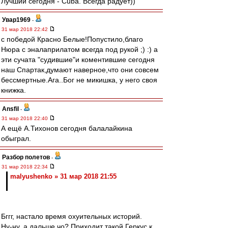
Лучший сегодня - Cuba. Всегда радует))
Увар1969
-
31 мар 2018 22:42
с победой Красно Белые!Попустило,благо
Нюра с эналаприлатом всегда под рукой ;) :) а
эти сучата "судившие"и коментившие сегодня
наш Спартак,думают наверное,что они совсем
бессмертные.Ага..Бог не микишка, у него своя
книжка.
Ansfil
-
31 мар 2018 22:40
А ещё А.Тихонов сегодня балалайкина
обыграл.
Разбор полетов
-
31 мар 2018 22:34
malyushenko » 31 мар 2018 21:55
Бггг, настало время охуительных историй.
Ну-ну, а дальше чо? Приходит такой Геркус к