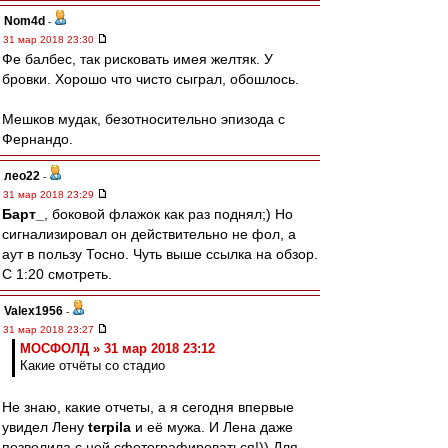
Nom4d
-
31 мар 2018 23:30
Фе балбес, так рисковать имея желтяк. У
бровки. Хорошо что чисто сыграл, обошлось.
Мешков мудак, безотносительно эпизода с
Фернандо.
лео22
-
31 мар 2018 23:29
Барт_
, боковой флажок как раз поднял;) Но
сигнализировал он действительно не фол, а
аут в пользу Тосно. Чуть выше ссылка на обзор.
С 1:20 смотреть.
Valex1956
-
31 мар 2018 23:27
МОСФОЛД » 31 мар 2018 23:12
Какие отчёты со стадио
Не знаю, какие отчеты, а я сегодня впервые
увидел Лену
terpila
и её мужа. И Лена даже
позволила с ней сфотографироваться!)) Для