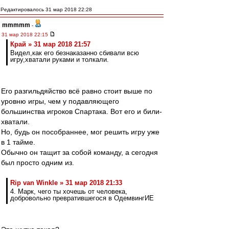
Редактировалось 31 мар 2018 22:28
mmmmm
-
31 мар 2018 22:15
Край » 31 мар 2018 21:57
Видел,как его безнаказанно сбивали всю
игру,хватали руками и толкали.
Его разгильдяйство всё равно стоит выше по
уровню игры, чем у подавляющего
большинства игроков Спартака. Вот его и били-
хватали.
Но, будь он пособраннее, мог решить игру уже
в 1 тайме.
Обычно он тащит за собой команду, а сегодня
был просто одним из.
Rip van Winkle » 31 мар 2018 21:33
4. Марк, чего ты хочешь от человека,
добровольно превратившегося в ОдемвингИЕ