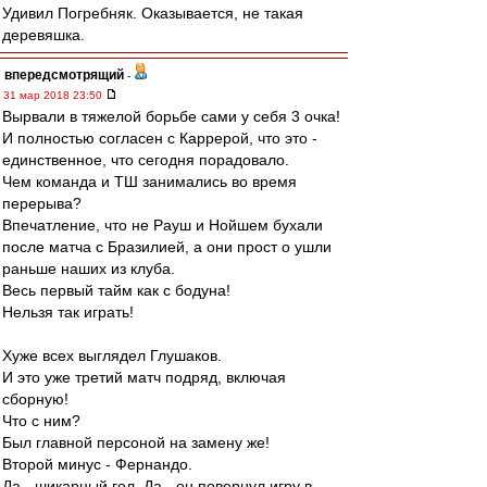
Удивил Погребняк. Оказывается, не такая
деревяшка.
впередсмотрящий
-
31 мар 2018 23:50
Вырвали в тяжелой борьбе сами у себя 3 очка!
И полностью согласен с Каррерой, что это -
единственное, что сегодня порадовало.
Чем команда и ТШ занимались во время
перерыва?
Впечатление, что не Рауш и Нойшем бухали
после матча с Бразилией, а они прост о ушли
раньше наших из клуба.
Весь первый тайм как с бодуна!
Нельзя так играть!
Хуже всех выглядел Глушаков.
И это уже третий матч подряд, включая
сборную!
Что с ним?
Был главной персоной на замену же!
Второй минус - Фернандо.
Да - шикарный гол. Да - он повернул игру в