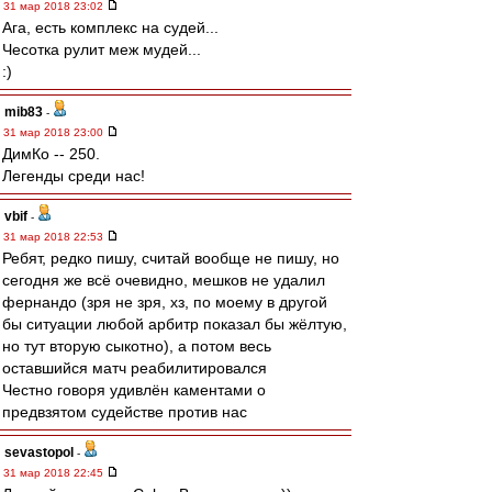
31 мар 2018 23:02
Ага, есть комплекс на судей...
Чесотка рулит меж мудей...
:)
mib83
-
31 мар 2018 23:00
ДимКо -- 250.
Легенды среди нас!
vbif
-
31 мар 2018 22:53
Ребят, редко пишу, считай вообще не пишу, но
сегодня же всё очевидно, мешков не удалил
фернандо (зря не зря, хз, по моему в другой
бы ситуации любой арбитр показал бы жёлтую,
но тут вторую сыкотно), а потом весь
оставшийся матч реабилитировался
Честно говоря удивлён каментами о
предвзятом судействе против нас
sevastopol
-
31 мар 2018 22:45