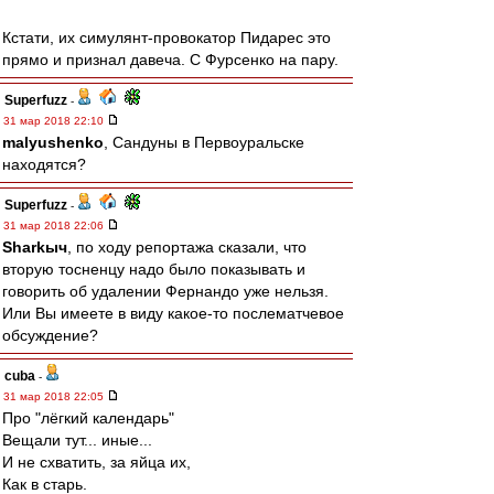
Кстати, их симулянт-провокатор Пидарес это
прямо и признал давеча. С Фурсенко на пару.
Superfuzz
-
31 мар 2018 22:10
malyushenko
, Сандуны в Первоуральске
находятся?
Superfuzz
-
31 мар 2018 22:06
Sharkыч
, по ходу репортажа сказали, что
вторую тосненцу надо было показывать и
говорить об удалении Фернандо уже нельзя.
Или Вы имеете в виду какое-то послематчевое
обсуждение?
cuba
-
31 мар 2018 22:05
Про "лёгкий календарь"
Вещали тут... иные...
И не схватить, за яйца их,
Как в старь.