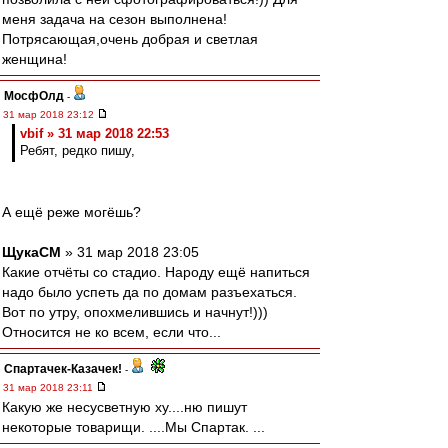
меня задача на сезон выполнена!
Потрясающая,очень добрая и светлая
женщина!
МосфОлд
-
31 мар 2018 23:12
vbif » 31 мар 2018 22:53
Ребят, редко пишу,
А ещё реже могёшь?
ЩукаСМ
» 31 мар 2018 23:05
Какие отчёты со стадио. Народу ещё напиться
надо было успеть да по домам разъехаться.
Вот по утру, опохмелившись и начнут!)))
Относится не ко всем, если что...
Спартачек-Казачек!
-
31 мар 2018 23:11
Какую же несусветную ху....ню пишут
некоторые товарищи. ....Мы Спартак. ...