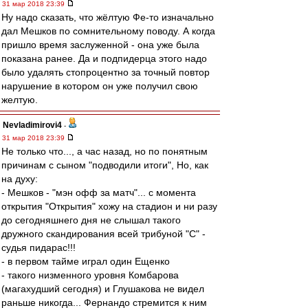
31 мар 2018 23:39
Ну надо сказать, что жёлтую Фе-то изначально
дал Мешков по сомнительному поводу. А когда
пришло время заслуженной - она уже была
показана ранее. Да и подпидерца этого надо
было удалять стопроцентно за точный повтор
нарушение в котором он уже получил свою
желтую.
Nevladimirovi4
-
31 мар 2018 23:39
Не только что..., а час назад, но по понятным
причинам с сыном "подводили итоги", Но, как
на духу:
- Мешков - "мэн офф за матч"... с момента
открытия "Открытия" хожу на стадион и ни разу
до сегодняшнего дня не слышал такого
дружного скандирования всей трибуной "С" -
судья пидарас!!!
- в первом тайме играл один Ещенко
- такого низменного уровня Комбарова
(магахудший сегодня) и Глушакова не видел
раньше никогда... Фернандо стремится к ним