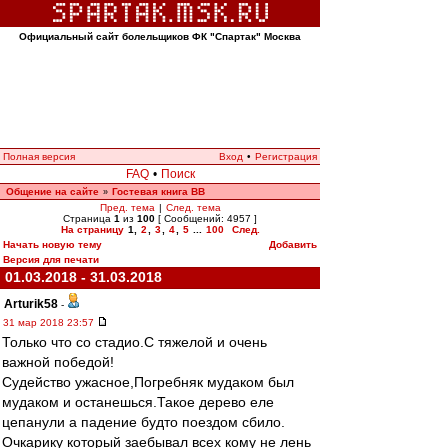
Официальный сайт болельщиков ФК "Спартак" Москва
Полная версия
Вход
•
Регистрация
FAQ
•
Поиск
Общение на сайте
Гостевая книга ВВ
»
Пред. тема
|
След. тема
Страница
1
из
100
[ Сообщений: 4957 ]
На страницу
1
,
2
,
3
,
4
,
5
...
100
След.
Начать новую тему
Добавить
Версия для печати
01.03.2018 - 31.03.2018
Arturik58
-
31 мар 2018 23:57
Только что со стадио.С тяжелой и очень
важной победой!
Судейство ужасное,Погребняк мудаком был
мудаком и останешься.Такое дерево еле
цепанули а падение будто поездом сбило.
Очкарику который заебывал всех кому не лень