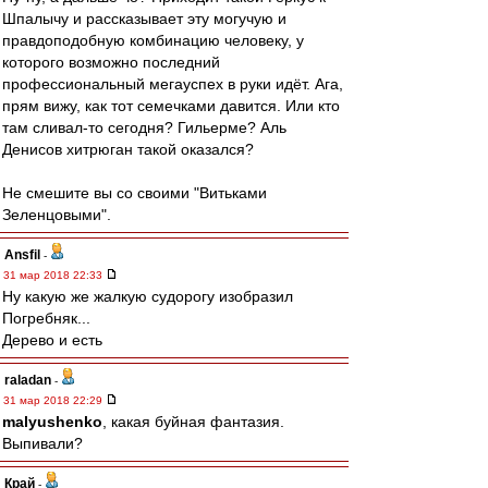
Шпалычу и рассказывает эту могучую и
правдоподобную комбинацию человеку, у
которого возможно последний
профессиональный мегауспех в руки идёт. Ага,
прям вижу, как тот семечками давится. Или кто
там сливал-то сегодня? Гильерме? Аль
Денисов хитрюган такой оказался?
Не смешите вы со своими "Витьками
Зеленцовыми".
Ansfil
-
31 мар 2018 22:33
Ну какую же жалкую судорогу изобразил
Погребняк...
Дерево и есть
raladan
-
31 мар 2018 22:29
malyushenko
, какая буйная фантазия.
Выпивали?
Край
-