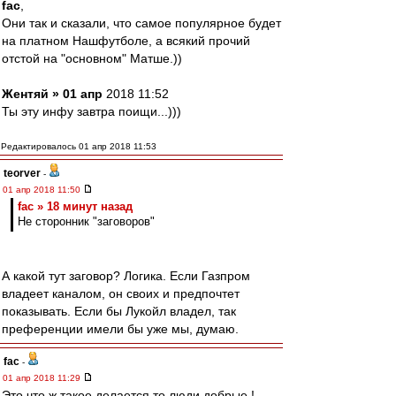
fac
,
Они так и сказали, что самое популярное будет
на платном Нашфутболе, а всякий прочий
отстой на "основном" Матше.))
Жентяй » 01 апр
2018 11:52
Ты эту инфу завтра поищи...)))
Редактировалось 01 апр 2018 11:53
teorver
-
01 апр 2018 11:50
fac » 18 минут назад
Не сторонник "заговоров"
А какой тут заговор? Логика. Если Газпром
владеет каналом, он своих и предпочтет
показывать. Если бы Лукойл владел, так
преференции имели бы уже мы, думаю.
fac
-
01 апр 2018 11:29
Это что ж такое делается то люди добрые !