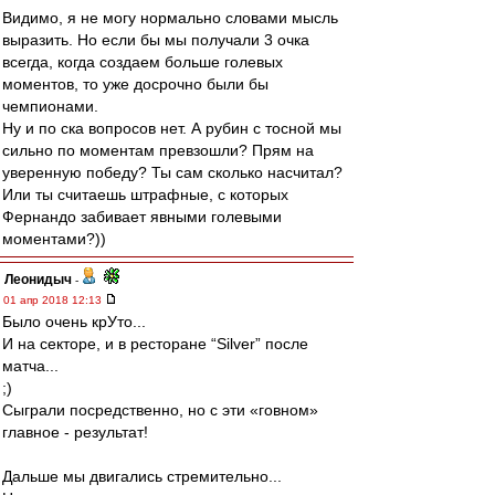
Видимо, я не могу нормально словами мысль
выразить. Но если бы мы получали 3 очка
всегда, когда создаем больше голевых
моментов, то уже досрочно были бы
чемпионами.
Ну и по ска вопросов нет. А рубин с тосной мы
сильно по моментам превзошли? Прям на
уверенную победу? Ты сам сколько насчитал?
Или ты считаешь штрафные, с которых
Фернандо забивает явными голевыми
моментами?))
Леонидыч
-
01 апр 2018 12:13
Было очень крУто...
И на секторе, и в ресторане “Silver” после
матча...
;)
Сыграли посредственно, но с эти «говном»
главное - результат!
Дальше мы двигались стремительно...