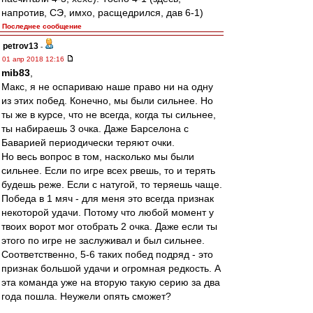
напротив, СЭ, имхо, расщедрился, дав 6-1)
Последнее сообщение
petrov13
-
01 апр 2018 12:16
mib83
,
Макс, я не оспариваю наше право ни на одну
из этих побед. Конечно, мы были сильнее. Но
ты же в курсе, что не всегда, когда ты сильнее,
ты набираешь 3 очка. Даже Барселона с
Баварией периодически теряют очки.
Но весь вопрос в том, насколько мы были
сильнее. Если по игре всех рвешь, то и терять
будешь реже. Если с натугой, то теряешь чаще.
Победа в 1 мяч - для меня это всегда признак
некоторой удачи. Потому что любой момент у
твоих ворот мог отобрать 2 очка. Даже если ты
этого по игре не заслуживал и был сильнее.
Соответственно, 5-6 таких побед подряд - это
признак большой удачи и огромная редкость. А
эта команда уже на вторую такую серию за два
года пошла. Неужели опять сможет?