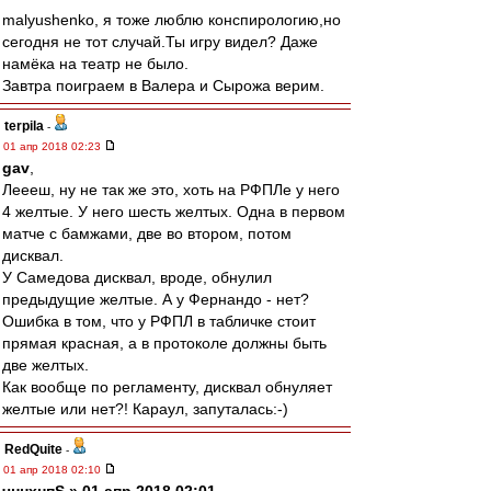
malyushenko, я тоже люблю конспирологию,но
сегодня не тот случай.Ты игру видел? Даже
намёка на театр не было.
Завтра поиграем в Валера и Сырожа верим.
terpila
-
01 апр 2018 02:23
gav
,
Леееш, ну не так же это, хоть на РФПЛе у него
4 желтые. У него шесть желтых. Одна в первом
матче с бамжами, две во втором, потом
дисквал.
У Самедова дисквал, вроде, обнулил
предыдущие желтые. А у Фернандо - нет?
Ошибка в том, что у РФПЛ в табличке стоит
прямая красная, а в протоколе должны быть
две желтых.
Как вообще по регламенту, дисквал обнуляет
желтые или нет?! Караул, запуталась:-)
RedQuite
-
01 апр 2018 02:10