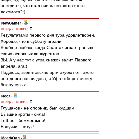
постригся, что стал очень похож на этого
лохомота?:)
NewGamer
-
01 апр 2018 09:46
Результатами первого дня тура удовлетворен.
Хорошо, что в субботу играли.
Вообще люблю, когда Спартак играет раньше
своих основных конкурентов.
ЗЫ. А у нас тут с утра снежок валит. Первого
апреля, ага;)
Надеюсь, звенитовские арги акуеют от такого
погодного распиздоса, и Уфа отберет очки у
блюпуповых.
Йося
-
01 апр 2018 09:32
Глушаков - не опорник, был худшим.
Бывшие кроты - сила!
ТоШно - бомжегамно!
Бонуччи - петух!
МосфОлд
-