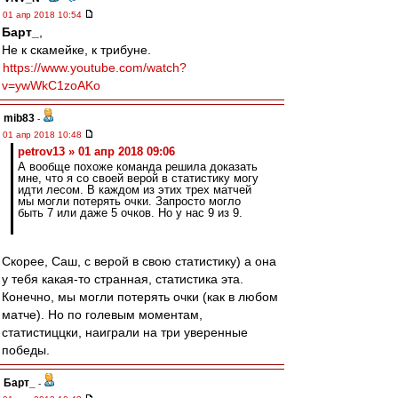
01 апр 2018 10:54
Барт_
,
Не к скамейке, к трибуне.
https://www.youtube.com/watch?
v=ywWkC1zoAKo
mib83
-
01 апр 2018 10:48
petrov13 » 01 апр 2018 09:06
А вообще похоже команда решила доказать
мне, что я со своей верой в статистику могу
идти лесом. В каждом из этих трех матчей
мы могли потерять очки. Запросто могло
быть 7 или даже 5 очков. Но у нас 9 из 9.
Скорее, Саш, с верой в свою статистику) а она
у тебя какая-то странная, статистика эта.
Конечно, мы могли потерять очки (как в любом
матче). Но по голевым моментам,
статистиццки, наиграли на три уверенные
победы.
Барт_
-