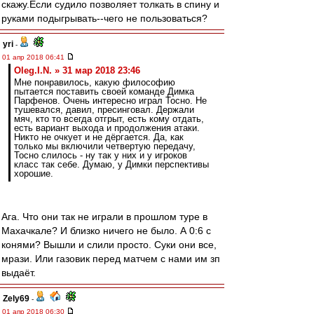
скажу.Если судило позволяет толкать в спину и
руками подыгрывать--чего не пользоваться?
yri
-
01 апр 2018 06:41
Oleg.I.N. » 31 мар 2018 23:46
Мне понравилось, какую философию
пытается поставить своей команде Димка
Парфенов. Очень интересно играл Тосно. Не
тушевался, давил, пресинговал. Держали
мяч, кто то всегда отгрыт, есть кому отдать,
есть вариант выхода и продолжения атаки.
Никто не очкует и не дёргается. Да, как
только мы включили четвертую передачу,
Тосно слилось - ну так у них и у игроков
класс так себе. Думаю, у Димки перспективы
хорошие.
Ага. Что они так не играли в прошлом туре в
Махачкале? И близко ничего не было. А 0:6 с
конями? Вышли и слили просто. Суки они все,
мрази. Или газовик перед матчем с нами им зп
выдаёт.
Zely69
-
01 апр 2018 06:30