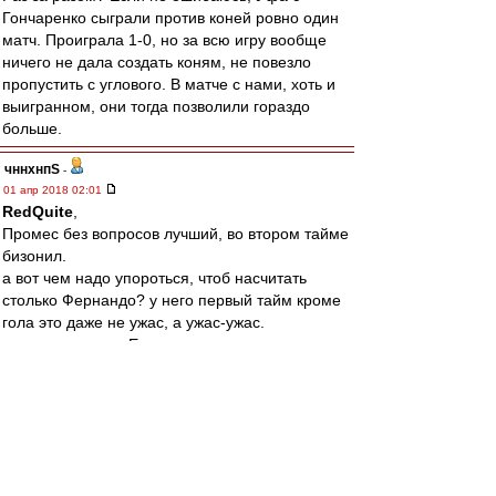
Гончаренко сыграли против коней ровно один
матч. Проиграла 1-0, но за всю игру вообще
ничего не дала создать коням, не повезло
пропустить с углового. В матче с нами, хоть и
выигранном, они тогда позволили гораздо
больше.
чннхнпS
-
01 апр 2018 02:01
RedQuite
,
Промес без вопросов лучший, во втором тайме
бизонил.
а вот чем надо упороться, чтоб насчитать
столько Фернандо? у него первый тайм кроме
гола это даже не ужас, а ужас-ужас.
судя по оценкам Ещенко, значится, косячил. и
Зе так себе играл, средненько.
"богомерзкий" ресурс.
slava1
-
01 апр 2018 01:58
Если Антоха успокоится и начнёт играть на
команду,всё вернётся,и обводка и удар.