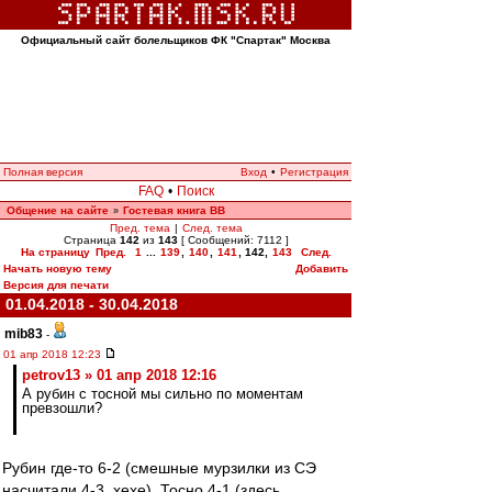
Официальный сайт болельщиков ФК "Спартак" Москва
Полная версия
Вход
•
Регистрация
FAQ
•
Поиск
Общение на сайте
Гостевая книга ВВ
»
Пред. тема
|
След. тема
Страница
142
из
143
[ Сообщений: 7112 ]
На страницу
Пред.
1
...
139
,
140
,
141
,
142
,
143
След.
Начать новую тему
Добавить
Версия для печати
01.04.2018 - 30.04.2018
mib83
-
01 апр 2018 12:23
petrov13 » 01 апр 2018 12:16
А рубин с тосной мы сильно по моментам
превзошли?
Рубин где-то 6-2 (смешные мурзилки из СЭ
насчитали 4-3, хехе). Тосно 4-1 (здесь,