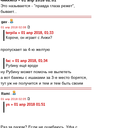
чннхнпS » 01 апр 2018 02:01
Это называется - "правда глаза режет",
бывает...
gav
-
01 апр 2018 02:08
terpila » 01 апр 2018, 01:33
Короче, он играет с Анжи?
пропускает за 4-ю желтую
fac » 01 апр 2018, 01:34
Рубину ещё вроде
ну Рубину может помочь не вылететь
а вот бамжы с ишаками за 3-е место борятся,
тут уж не получится и тем и тем быть своим
Rami
-
01 апр 2018 02:05
ys » 01 апр 2018 01:51
Раз за разом? Если не ошибаюсь, Уфа с