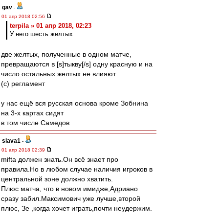
gav
-
01 апр 2018 02:56
terpila » 01 апр 2018, 02:23
У него шесть желтых
две желтых, полученные в одном матче,
превращаются в [s]тыкву[/s] одну красную и на
число остальных желтых не влияют
(с) регламент
у нас ещё вся русская основа кроме Зобнина
на 3-х картах сидят
в том числе Самедов
slava1
-
01 апр 2018 02:39
mifta должен знать.Он всё знает про
правила.Но в любом случае наличия игроков в
центральной зоне должно хватить.
Плюс матча, что в новом имидже,Адриано
сразу забил.Максимович уже лучше,второй
плюс, Зе ,когда хочет играть,почти неудержим.