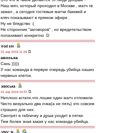
Наш мяч, который проходил в Москве , матч тв
зажал , а сегодня гостевые матчи бамжей и
кляч показывают в прямом эфире .
Ну не блядство :(
Не сторонник "заговоров" , но вредительством
попахивает конкретно :D
irod sm
-
01 апр 2018 11:26
авоська
Сань )))))
У нас команда в первую очередь убийца наших
нервных клеток.
авоська
-
01 апр 2018 10:57
Неплохо кстати,что лошки один матч отложили.
Чисто визуально два очка(а не пять) это совсем
страшно для них.
Смотрят в табличку и душа уходит в пятки.
Тем более зная какая у нас команда-убийца.
VNV_N
-