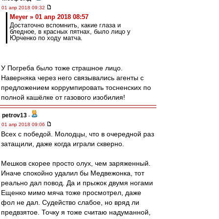
01 апр 2018 09:32
Meyer » 01 апр 2018 08:57
Достаточно вспомнить, какие глаза и
бледное, в красных пятнах, было лицо у
Юрченко по ходу матча.
У Погреба было тоже страшное лицо.
Наверняка через него связывались агенты с
предложением коррумпировать тосненских по
полной кашёлке от газового изобилия!
petrov13
-
01 апр 2018 09:06
Всех с победой. Молодцы, что в очередной раз
затащили, даже когда играли скверно.
Мешков скорее просто олух, чем заряженный.
Иначе спокойно удалил бы Медвежонка, тот
реально дал повод. Да и прыжок двумя ногами
Ещенко мимо мяча тоже просмотрел, даже
фол не дал. Судейство слабое, но вряд ли
предвзятое. Точку я тоже считаю надуманной,