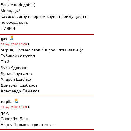
Всех с победой! :)
Молодцы!
Как жаль игру в первом круге, преимущество
не сохранили.
Ну ничё
gav
-
01 апр 2018 03:06
terpila
, Промес свои 4 в прошлом матче (с
Рубином) отгулял
По 3:
Луис Адриано
Денис Глушаков
Андрей Ещенко
Дмитрий Комбаров
Александр Самедов
terpila
-
01 апр 2018 03:00
gav
,
Спасибо, Леш.
Еще у Промеса три желтых.