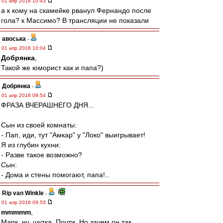
01 апр 2018 10:43
а к кому на скамейке рванул Фернандо после
гола? к Массимо? В трансляции не показали
авоська
-
01 апр 2018 10:04
Добрянка
,
Такой же юморист как и папа?)
Добрянка
-
01 апр 2018 09:54
ФРАЗА ВЧЕРАШНЕГО ДНЯ...
Сын из своей комнаты:
- Пап, иди, тут "Амкар" у "Локо" выигрывает!
Я из глубин кухни:
- Разве такое возможно?
Сын:
- Дома и стены помогают, папа!..
Rip van Winkle
-
01 апр 2018 09:53
mmmmm
,
Марк, ну, шутка. Почти. Но зачем он так