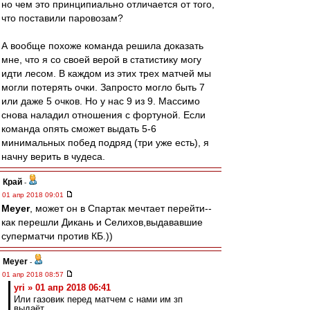
но чем это принципиально отличается от того,
что поставили паровозам?
А вообще похоже команда решила доказать
мне, что я со своей верой в статистику могу
идти лесом. В каждом из этих трех матчей мы
могли потерять очки. Запросто могло быть 7
или даже 5 очков. Но у нас 9 из 9. Массимо
снова наладил отношения с фортуной. Если
команда опять сможет выдать 5-6
минимальных побед подряд (три уже есть), я
начну верить в чудеса.
Край
-
01 апр 2018 09:01
Meyer
, может он в Спартак мечтает перейти--
как перешли Дикань и Селихов,выдававшие
суперматчи против КБ.))
Meyer
-
01 апр 2018 08:57
yri » 01 апр 2018 06:41
Или газовик перед матчем с нами им зп
выдаёт.