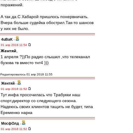
поражений.
А так да.С Хабарой пришлось понервничать.
Вчера больше судейка обострил.Так-то шансов
у них не было.
4uBaK
-
01 апр 2018 11:54
Жентяй
,
1 апреля ?))По радио слышил ,что телеканал
бузова тв вместо тнт4 )))
Редактировалось 01 апр 2018 11:55
Жентяй
-
01 апр 2018 11:52
Тут инфа просочилась что Трабукки наш
спорт.директор со следующего сезона.
Надеюсь своих клиентов тащить не будет, типа
Еременко нарка
МосфОлд
-
01 апр 2018 11:52