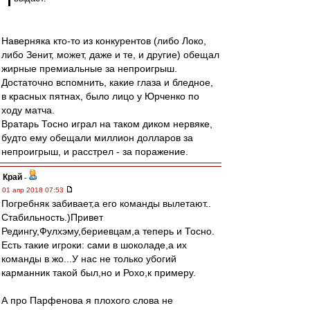
Наверняка кто-то из конкурентов (либо Локо,
либо Зенит, может, даже и те, и другие) обещал
жирные премиальные за непроигрыш.
Достаточно вспомнить, какие глаза и бледное,
в красных пятнах, было лицо у Юрченко по
ходу матча.
Вратарь Тосно играл на таком диком нервяке,
будто ему обещали миллион долларов за
непроигрыш, и расстрел - за поражение.
Край
-
01 апр 2018 07:53
Погребняк забивает,а его команды вылетают..
Стабильность.)Привет
Редингу,Фулхэму,бериевцам,а теперь и Тосно.
Есть такие игроки: сами в шоколаде,а их
команды в жо...У нас не только убогий
карманник такой был,но и Рохо,к примеру.
А про Парфенова я плохого слова не