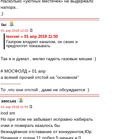
Насколько «уютных местечек» не выдержало
напора...
;)
fac
-
01 апр 2018 12:02
teorver » 01 апр 2018 11:50
Газпром владеет каналом, он своих и
предпочтет показывать.
Так я и думал , мелко гадють газовые мешки :)
# МОСФОЛД » 01 апр
а всякий прочий отстой на "основном"
-------------
То ,что они отстой , даже не обсуждается :)
авоська
-
01 апр 2018 11:55
irod sm
Но при этом не забывает исправно набирать
очки и пожирать казалось бы
безнадёжное отставание от конкурентов,Юр.
Начиная с осени 11 побед 5 ничьих и 0