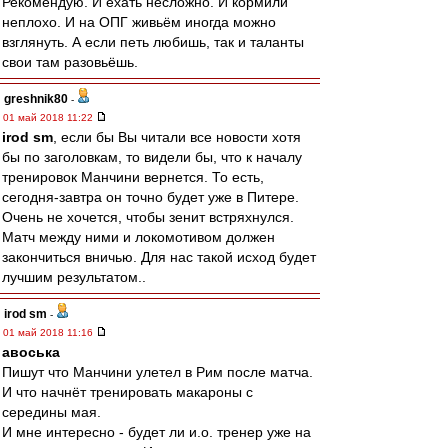
Рекомендую. И ехать несложно. И кормили
неплохо. И на ОПГ живьём иногда можно
взглянуть. А если петь любишь, так и таланты
свои там разовьёшь.
greshnik80
-
01 май 2018 11:22
irod sm
, если бы Вы читали все новости хотя
бы по заголовкам, то видели бы, что к началу
тренировок Манчини вернется. То есть,
сегодня-завтра он точно будет уже в Питере.
Очень не хочется, чтобы зенит встряхнулся.
Матч между ними и локомотивом должен
закончиться вничью. Для нас такой исход будет
лучшим результатом..
irod sm
-
01 май 2018 11:16
авоська
Пишут что Манчини улетел в Рим после матча.
И что начнёт тренировать макароны с
середины мая.
И мне интересно - будет ли и.о. тренер уже на