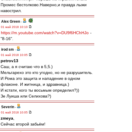
Промес бестолково.Наверно,и правда лыжи
навострил.
Alex Green
-
01 май 2018 10:10
https://m.youtube.com/watch?v=DU9f6HChHJo
-
"8-16".
irod sm
-
01 май 2018 10:05
petrov13
Саш, а я считаю что в 5,5.)
Мельгарехо это кто угодно, но не разрушитель.
И Рома это защита и нападение в одном
флаконе. И житница, и здравница.)
И кстати, кого ты восьмым определил?))
Зе Луиша или Селихова?)
Severin
-
01 май 2018 10:05
zmeya
,
Сейчас второй забьём!