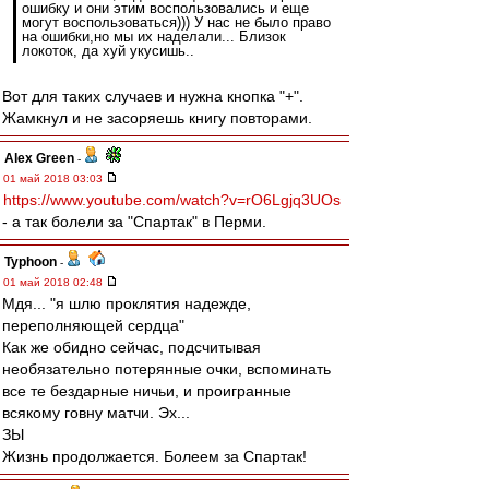
ошибку и они этим воспользовались и еще
могут воспользоваться))) У нас не было право
на ошибки,но мы их наделали... Близок
локоток, да хуй укусишь..
Вот для таких случаев и нужна кнопка "+".
Жамкнул и не засоряешь книгу повторами.
Alex Green
-
01 май 2018 03:03
https://www.youtube.com/watch?v=rO6Lgjq3UOs
- а так болели за "Спартак" в Перми.
Typhoon
-
01 май 2018 02:48
Мдя... "я шлю проклятия надежде,
переполняющей сердца"
Как же обидно сейчас, подсчитывая
необязательно потерянные очки, вспоминать
все те бездарные ничьи, и проигранные
всякому говну матчи. Эх...
ЗЫ
Жизнь продолжается. Болеем за Спартак!