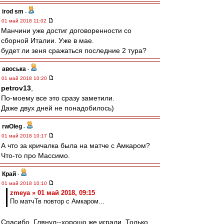
irod sm
-
01 май 2018 11:02
Манчини уже достиг договоренности со
сборной Италии. Уже в мае.
будет ли зеня сражаться последние 2 тура?
авоська
-
01 май 2018 10:20
petrov13
,
По-моему все это сразу заметили.
Даже двух дней не понадобилось)
rwOleg
-
01 май 2018 10:17
А что за кричалка была на матче с Амкаром?
Что-то про Массимо.
Край
-
01 май 2018 10:10
zmeya » 01 май 2018, 09:15
По матчТв повтор с Амкаром...
Спасибо..Глянул--хорошо же играли..Только