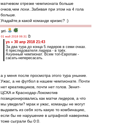
матчевом отрезке чемпионата больше
очков,чем лохи..Забивая при этом на 4 гола
больше.
Угадайте,в какой команде кризис? :)
yri
-
01 май 2018 06:31
ys » 30 апр 2018 21:43
За два тура до конца 5 лидеров в семи очках.
4 преследователя лидера - в трёх.
Ахуенный чемпионат. Всем топ-Европам -
сасать-непересасать.
а у меня после просмотра этого тура уныние.
Ужас, а не футбол в нашем чемпионате. Почти
нет креативщиков, почти нет голов. Зенит-
ЦСКА и Краснодар-Локомотив
позиционировались как матчи лидеров, а что
мы увидели? мрак и ужас, команды не могут
выдавить из себя хоть какую то комбинацию,
если бы не нарушение в штрафной наверняка
тоже сыграли бы 0:0.