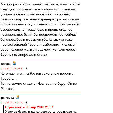
Мы как раз в этом мраке луч света, у нас в этом
году две проблемы: все почему то против нас
умирают словно .это посл шанс их жизни,
бывших спартаковцев в тренерах развелось аж
полчемпионата, ну и конечно слишком много и
эмоционально праздновали прошлогоднее
чемпионство, были бы посдержаннее, сейчас
бы снова были первыми (болельщики тоже
поучаствовали((( все эти выбегания и сломы
ворот, словно мы в сл раз чемпионами через
100 лет планировали стать)
slava1
-
01 май 2018 06:21
Кого назначат на Ростов свистуном вороги .
Тревога...
Точно можно сказать, Иванова не будет.Он из
Ростова.
petrov13
-
01 май 2018 04:13
Стрекалок » 30 апр 2018 21:07
У лохов было, и да же еще осталось право на