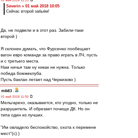
01 май 2018 12:21
Severin » 01 май 2018 10:05
Сейчас второй забьём!
Да, не подвели и в этот раз. Забили-таки
второй )
Я склонен думать, что Фурсенко пообещает
вагон евро команде за право играть в ЛЧ, пусть
и с третьего места.
Нам ничья там ну никак не нужна. Только
победа бомжеклуба.
Пусть баклан летает над Черкизово )
mib83
-
01 май 2018 11:50
Мельгарехо, оказывается, кто угодно, только не
разрушитель. И обрезает почище ДК. Но он
типа один из лучших.
"Им овладело беспокойство, охота к перемене
мест"(с):)