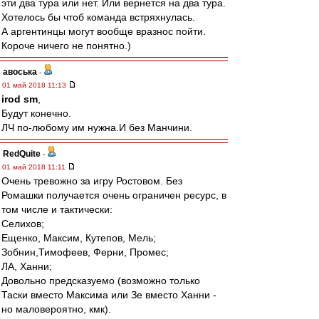
эти два тура или нет. Или вернется на два тура.
Хотелось бы чтоб команда встряхнулась.
А аргентинцы могут вообще вразнос пойти.
Короче ничего не понятно.)
авоська
-
01 май 2018 11:13
irod sm
,
Будут конечно.
ЛЧ по-любому им нужна.И без Манчини.
RedQuite
-
01 май 2018 11:11
Очень тревожно за игру Ростовом. Без
Ромашки получается очень ограничен ресурс, в
том числе и тактически:
Селихов;
Ещенко, Максим, Кутепов, Мель;
Зобнин,Тимофеев, Ферни, Промес;
ЛА, Ханни;
Довольно предсказуемо (возможно только
Таски вместо Максима или Зе вместо Ханни -
но маловероятно, кмк).