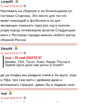
Lorgal26
-
01 май 2018 02:26
Наплевать на сборную и ее болельщиков,тут
гостевая Спартака. Это место для тех кто
живет командой и футболом,а не для
желающих помахать пару раз год в пьяном
угаре перед телевизором флагом.Следующим
матч с Ростовом гораздо важнее любого матча
сборной России.
Dikay89
-
01 май 2018 02:17
пыр » 01 май 2018 01:47
Динамо, СКА, Тосно, Анжи, Амкар, Ростов в
первом круге дали нам целых 6 очков!!!
да уж пиздец мы раздали очков в 1м круге..еще
и Уфа..про сам матч с девками даже и
вспоминать страшно. давно бы в лидерах шли
пыр
-
01 май 2018 01:47
Динамо, СКА, Тосно, Анжи, Амкар, Ростов в
первом круге дали нам целых 6 очков!!!