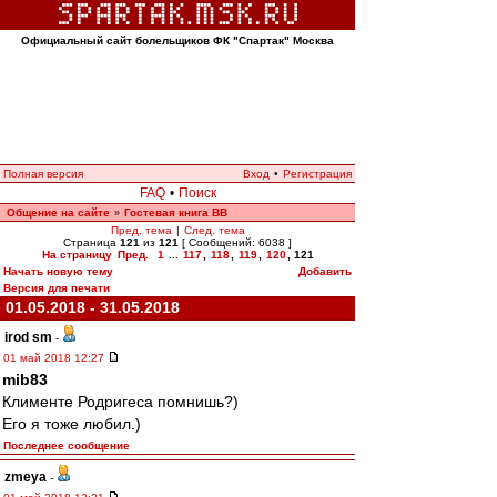
Официальный сайт болельщиков ФК "Спартак" Москва
Полная версия
Вход
•
Регистрация
FAQ
•
Поиск
Общение на сайте
Гостевая книга ВВ
»
Пред. тема
|
След. тема
Страница
121
из
121
[ Сообщений: 6038 ]
На страницу
Пред.
1
...
117
,
118
,
119
,
120
,
121
Начать новую тему
Добавить
Версия для печати
01.05.2018 - 31.05.2018
irod sm
-
01 май 2018 12:27
mib83
Клименте Родригеса помнишь?)
Его я тоже любил.)
Последнее сообщение
zmeya
-