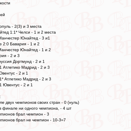
скости
шей
пуль - 2(3) и 3 места
тед 1:1* Челси - 1 и 2 места
Манчестер Юнайтед - 3 и1
 2:0 Бавария - 1 и 2
Манчестер Юнайтед - 1 и 2
ия - 2 и 3
уссия Дортмунд - 2 и 1
1 Атлетико Мадрид - 2 и 3
вентус - 2 и 1
* Атлетико Мадрид - 2 и 3
 Ювентус - 2 и 1
:
е двух чемпионов своих стран - 0 (нуль)
в финале ни одного чемпиона, - 4 шт
мпионов брал чемпион - 3
мпионов брал не чемпион - 10-3=7