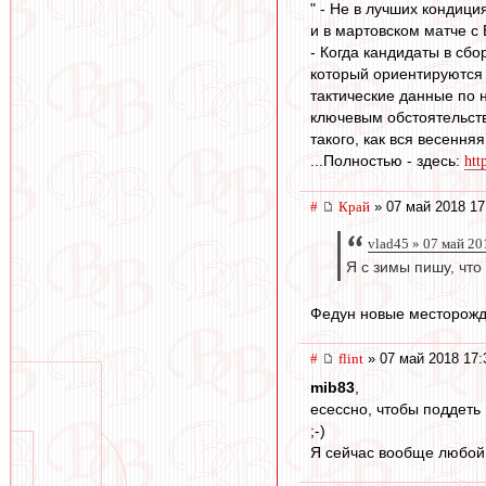
" - Не в лучших кондиц
и в мартовском матче с 
- Когда кандидаты в сбо
который ориентируются в
тактические данные по 
ключевым обстоятельств
такого, как вся весенняя
...Полностью - здесь:
htt
#
Край
» 07 май 2018 17
vlad45 » 07 май 20
Я с зимы пишу, что
Федун новые месторожд
#
flint
» 07 май 2018 17:
mib83
,
есессно, чтобы поддеть
;-)
Я сейчас вообще любой 