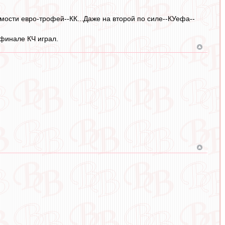
мости евро-трофей--КК...Даже на второй по силе--КУефа--
финале КЧ играл.