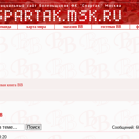
оманда
карта мира
магазин ВВ
гостевая ВВ
ф
вая книга ВВ
18
Сообщений: 6
8:20