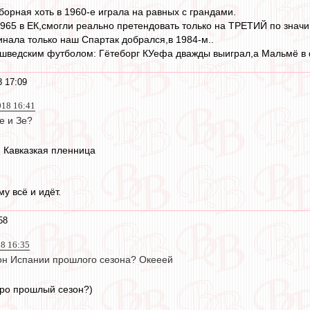
сборная хоть в 1960-е играла на равных с грандами.
 1965 в ЕК,смогли реально претендовать только на ТРЕТИЙ по значи
инала только наш Спартак добрался,в 1984-м..
шведским футболом: Гётеборг КУефа дважды выиграл,а Мальмё в 
 17:09
018 16:41
е и Зе?
) Кавказкая пленница
му всё и идёт.
58
18 16:35
ион Испании прошлого сезона? Окееей
про прошлый сезон?)