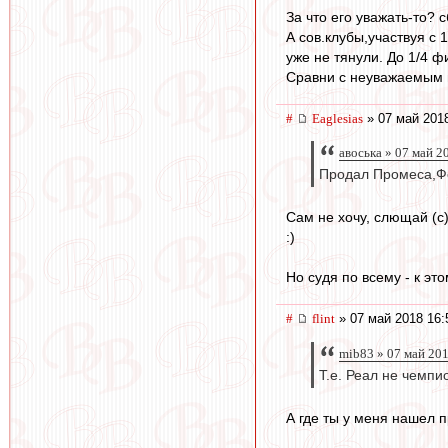
За что его уважать-то? 
А сов.клубы,участвуя с
уже не тянули. До 1/4 ф
Сравни с неуважаемым 
#
Eaglesias
» 07 май 2018
авоська » 07 май 2
Продал Промеса,Ф
Сам не хочу, слющай (с
:)
Но судя по всему - к это
#
flint
» 07 май 2018 16:
mib83 » 07 май 20
Т.е. Реал не чемп
А где ты у меня нашел 