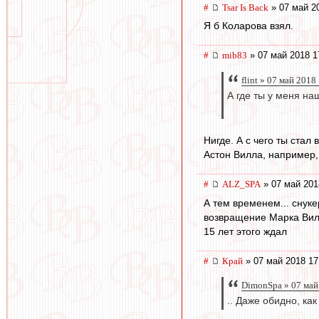
#
Tsar Is Back
» 07 май 2
Я б Коларова взял.
#
mib83
» 07 май 2018 1
flint » 07 май 2018
А где ты у меня н
Нигде. А с чего ты стал
Астон Вилла, например, 
#
ALZ_SPA
» 07 май 201
А тем временем... снуке
возвращение Марка Ви
15 лет этого ждал
#
Край
» 07 май 2018 17
DimonSpa » 07 май
.. Даже обидно, ка