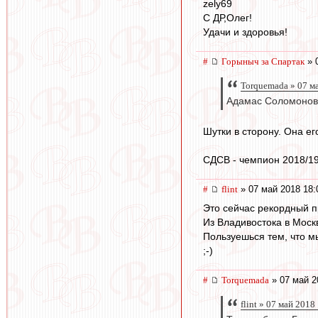
zely69
С ДР,Олег!
Удачи и здоровья!
#
Горыныч за Спартак
» 
Torquemada » 07 м
Адамас Соломонов
Шутки в сторону. Она е
СДСВ - чемпион 2018/1
#
flint
» 07 май 2018 18:
Это сейчас рекордный 
Из Владивостока в Моск
Пользуешься тем, что м
;-)
#
Torquemada
» 07 май 2
flint » 07 май 2018