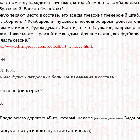
иях в этом году находится Глушаков, который вместе с Комбаровым 
Бразилией. Вас это беспокоит?
рную теряют место в составе, это всегда тревожит тренерский штаб.
 сборной. И Комбаров, и Глушаков в последнее время действительн
ним мы имеем, будем думать. Кстати, то, что Глушаков, например, 
ом. Такое может произойти с каждым. Для нас важно, как футболис
 часть сезона."
.
ps://www.championat.com/football/art ... haeve.html
:44
18, 16:41
 у нас будут к лету-осени большие изменения в составе.
ения нефти открыл?
38
 Влада моего дорогого 45-го, который надоел
Зиданом
(на самом деле - нет)
аргумент за уши притяну к теме антиреала)