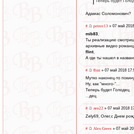
Теперь будет Голо
Адамас Соломонович?
#
petrov13
» 07 май 2018
mib83
,
Ты реализацию смотришь
архивные видео романц
flint
,
А где ты нашел в назван
#
flint
» 07 май 2018 17:
Мутко наконец-то покин
Ну, как "много-"...
Теперь будет Голодец
...дец
#
лео22
» 07 май 2018 1
Zely69, Олег,с Днем рож
#
Alex Green
» 07 май 20