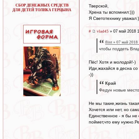
СБОР ДЕНЕЖНЫХ СРЕДСТВ
Тверской,
ДЛЯ ДЕТЕЙ ТОЛИКА ГЕРЦЫНА
Хрена ты вспомнил:)))
Я Светотехнику уважал:)
#
vlad45
» 07 май 2018 1
flint » 07 май 2018
чтобы поддеть Влад
Пёс! Хотя и молодой!-)
Иди,жахайся в десна со
-))
Край
Федун новые мест
Не мы такие,жизнь такая
Хочется или нет, но сам
Единственное - я бы не
поймет,что ему нужно.Ре