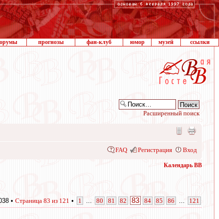
орумы
прогнозы
фан-клуб
юмор
музей
ссылки
Расширенный поиск
FAQ
Регистрация
Вход
Календарь ВВ
83
038 •
Страница
83
из
121
•
1
...
80
81
82
84
85
86
...
121