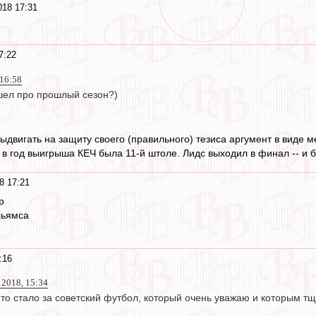
018 17:31
7:22
 16:58
ашел про прошлый сезон?)
 выдвигать на защиту своего (правильного) тезиса аргумент в виде
в год выигрыша КЕЧ была 11-й штоле. Лидс выходил в финал -- и бы
8 17:21
р
льямса
:16
 2018, 15:34
к то стало за советский футбол, который очень уважаю и которым т