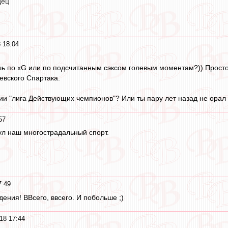
дец
 18:04
 по xG или по подсчитанным сэксом голевым моментам?)) Просто 
евского Спартака.
ии "лига Действующих чемпионов"? Или ты пару лет назад не орал 
57
ул наш многострадальный спорт.
7:49
дения! ВВсего, ввсего. И побольше ;)
18 17:44