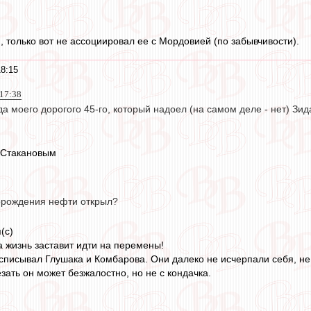
, только вот не ассоциировал ее с Мордовией (по забывчивости).
8:15
 17:38
а моего дорогого 45-го, который надоел (на самом деле - нет) Зи
 Стакановым
орождения нефти открыл?
(с)
а жизнь заставит идти на перемены!
 списывал Глушака и Комбарова. Они далеко не исчерпали себя, н
зать он может безжалостно, но не с кондачка.