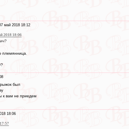
07 май 2018 18:12
ай 2018 18:06
ич?
го племянница.
9?
08
прыжок был
ву
ы к вам не приедем
018 18:06
 17:57