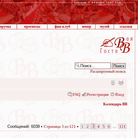
орумы
прогнозы
фан-клуб
юмор
музей
ссылки
Расширенный поиск
FAQ
Регистрация
Вход
Календарь ВВ
3
Сообщений: 6038 •
Страница
3
из
121
•
1
2
4
5
6
...
121