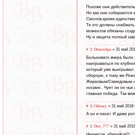
Похоже они действитель
Но как они собираются 
Смолов,кроме,единстве
Те кто должны снабжать
моментов обязаны созда
Ну и защита полный шва
#
DimonSpa
» 31 май 201
Больновато вчера было 
наигрываться по клубно
который уже выигрывал к
сборную, к тому же Рома
Жирковым/Самедовым на 
ногами.. Чует ли он чьи
главная победа. Так виж
#
Odissey
» 31 май 2018 
А он и пасет. И даже ро
#
Den_777
» 31 май 2018
Черчесов, убирайся!!!