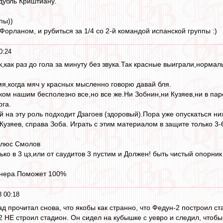
 дубль Криштиану.
пы))
Форланом, и рубиться за 1/4 со 2-й командой испанской группы :)
0:24
,как раз до гола за минуту без звука.Так красные выиграли,нормал
мя,когда мяч у красных мысленно говорю давай бля.
яком нашим бесполезно все,но все же.Ни Зобнин,ни Кузяев,ни в пар
га.
й на эту роль подходит Дзагоев (здоровый).Пора уже опускаться ни
 Кузяев, справа Зоба. Играть с этим материалом в защите только 3
плюс Смолов
ко в 3 цз,или от саудитов 3 пустим и Должен! быть чистый опорник 
ренера.Поможет 100%
 00:18
д прочитал снова, что якобы как странно, что Федун-2 построил с
2 НЕ строил стадион. Он сидел на кубышке с уевро и следил, чтоб