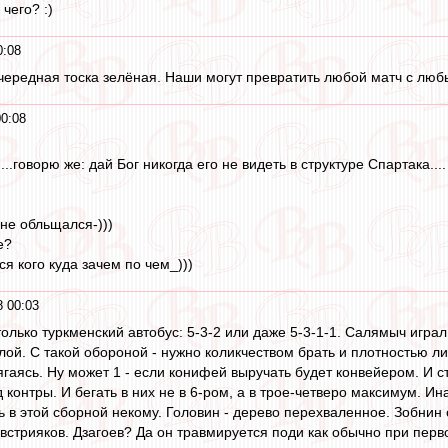
чего? :)
0:08
чередная тоска зелёная. Наши могут превратить любой матч с лю
0:08
..говорю же: дай Бог никогда его не видеть в структуре Спартака....
 не обльщался-)))
е?
я кого куда зачем по чем_)))
 00:03
только туркменский автобус: 5-3-2 или даже 5-3-1-1. Салямыч игра
лой. С такой обороной - нужно коликчеством брать и плотностью ли
гаясь. Ну может 1 - если конифей выручать будет конвейером. И ст
 контры. И бегать в них не в 6-ром, а в трое-четверо максимум. 
ь в этой сборной некому. Головин - дерево перехваленное. Зобнин
встрияков. Дзагоев? Да он травмируется поди как обычно при перв