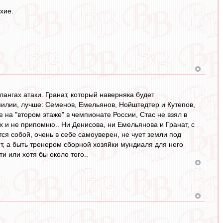
хие.
ангах атаки. Гранат, который наверняка будет
илии, лучше: Семенов, Емельянов, Нойштедтер и Кутепов,
е на "втором этаже" в чемпионате России, Стас не взял в
х и не припомню.. Ни Денисова, ни Емельянова и Гранат, с
я собой, очень в себе самоуверен, не чует земли под
лит, а быть тренером сборной хозяйки мундиаля для него
и или хотя бы около того..