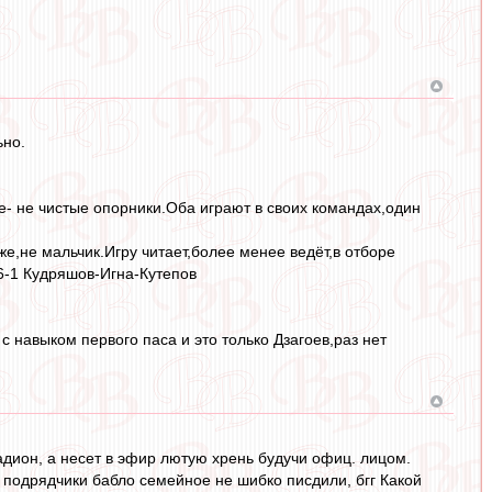
ьно.
е- не чистые опорники.Оба играют в своих командах,один
же,не мальчик.Игру читает,более менее ведёт,в отборе
-6-1 Кудряшов-Игна-Кутепов
с навыком первого паса и это только Дзагоев,раз нет
тадион, а несет в эфир лютую хрень будучи офиц. лицом.
ы подрядчики бабло семейное не шибко писдили, бгг Какой