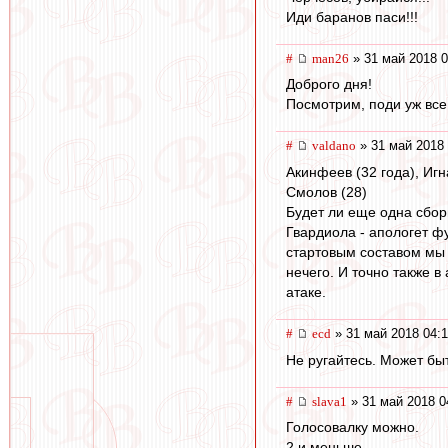
Иди баранов паси!!!
#
man26
» 31 май 2018 0
Доброго дня!
Посмотрим, поди уж все
#
valdano
» 31 май 2018 
Акинфеев (32 года), Игн
Смолов (28)
Будет ли еще одна сбор
Гвардиола - апологет фу
стартовым составом мы 
нечего. И точно также в
атаке.
#
ecd
» 31 май 2018 04:
Не ругайтесь. Может быт
#
slava1
» 31 май 2018 0
Голосовалку можно.
2 и меньше