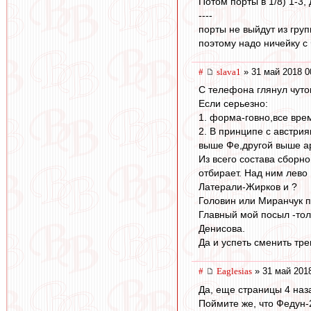
Потом порты в 1/8) 1-3,
----
порты не выйдут из груп
поэтому надо ничейку с 
#
slava1
» 31 май 2018 0
С телефона глянул чуток
Если серьезно:
1. форма-говно,все вре
2. В принципе с австри
выше Фе,другой выше ар
Из всего состава сборно
отбирает. Над ним лево
Латерали-Жирков и ?
Головин или Миранчук 
Главный мой посыл -толь
Денисова.
Да и успеть сменить т
#
Eaglesias
» 31 май 2018
Да, еще страницы 4 наза
Поймите же, что Федун-