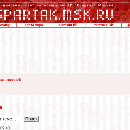
оманда
карта мира
магазин ВВ
гостевая ВВ
ф
вая книга ВВ
18
 09:40