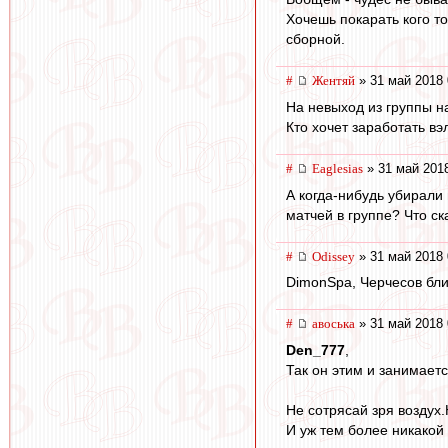
Хочешь покарать кого то
сборной.
#
Жентяй
» 31 май 2018 
На невыход из группы н
Кто хочет заработать вэ
#
Eaglesias
» 31 май 2018
А когда-нибудь убирали
матчей в группе? Что ск
#
Odissey
» 31 май 2018 
DimonSpa, Черчесов ближ
#
авоська
» 31 май 2018 
Den_777
,
Так он этим и занимаетс
Не сотрясай зря воздух.
И уж тем более никакой 