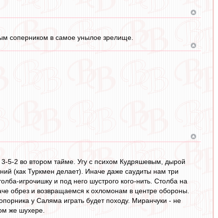
бым соперником в самое унылое зрелище.
л 3-5-2 во втором тайме. Угу с психом Кудряшевым, дырой
ний (как Туркмен делает). Иначе даже саудиты нам три
олба-игрочишку и под него шустрого кого-нить. Столба на
Иначе обрез и возвращаемся к охломонам в центре обороны.
 опорника у Саляма играть будет походу. Миранчуки - не
ом же шухере.