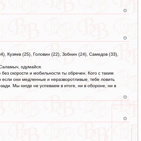
), Кузяев (25), Головин (22), Зобнин (24), Самедов (33),
 Саламыч, одумайся.
о без скорости и мобильности ты обречен. Кого с таким
о если они медленные и неразворотливые, тебе ловить
зади. Мы нигде не успеваем в итоге, ни в обороне, ни в