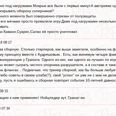
но под нагрузками.Мокрые все были с первых минут.А австрияки су
вскрывать оборону соперников?
нного момента был совершенно отрезан от полузащиты.
 его мячами просто провалили игру.Даже под нагрузками несколько
вать.
х.Кавани,Суарес,Салах её просто уничтожат.
8 08:17
за сборную. Столько старперов, как выше заметили, особенно на фл
му принципу вместе с Кудряшовым.. Есть, как минимум четыре фам
онкуренцию у Граната. Одного из них, как одного из лучших по игр
н может сыграть чистого опорника-разрушителя, а в составе я таки
флангах... Подмечаю, что тренер сборной, как бы больше любуетс
 либо советы в своем штабе(?), свой "успех" он уже ни с кем не де
у, пусть я ошибаюсь и сборная повторит события 10-летней давност
08:15
тацию к ним применяет. Нойштедер аут, Гранат ин.
 07:34