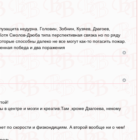
узащита недурна. Головин, Зобнин, Кузяев, Дзагоев,
Хотя Смолов-Дзюба типа перспективная связка но по ряду
оторые способны далеко не все могут как-то погасить пожар.
ученная победа и два поражения
той!
ы в центре и мозги и креатив.Там ,кроме Дзагоева, некому
нет по скорости и физкондициям. А второй вообще ни о чем!
сподь.