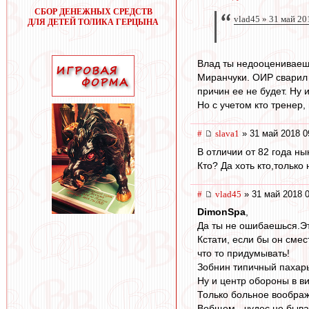
СБОР ДЕНЕЖНЫХ СРЕДСТВ
vlad45 » 31 май 20
ДЛЯ ДЕТЕЙ ТОЛИКА ГЕРЦЫНА
Влад ты недооцениваешь
Миранчуки. ОИР сварил 
причин ее не будет. Ну 
Но с учетом кто тренер
#
slava1
» 31 май 2018 0
В отличии от 82 года н
Кто? Да хоть кто,только
#
vlad45
» 31 май 2018 0
DimonSpa
,
Да ты не ошибаешься.Эт
Кстати, если бы он смес
что то придумывать!
Зобнин типичный пахарь,
Ну и центр обороны в в
Только больное воображ
Вобщем - чудес не бывае