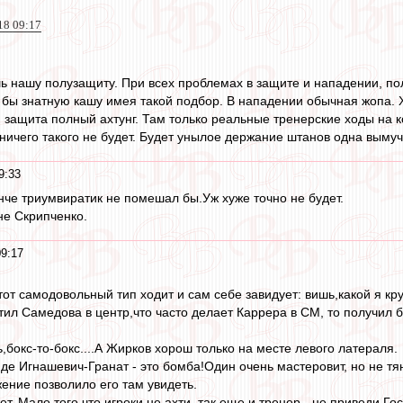
18 09:17
 нашу полузащиту. При всех проблемах в защите и нападении, пол
бы знатную кашу имея такой подбор. В нападении обычная жопа. 
и защита полный ахтунг. Там только реальные тренерские ходы на к
, ничего такого не будет. Будет унылое держание штанов одна вым
9:33
ынче триумвиратик не помешал бы.Уж хуже точно не будет.
 не Скрипченко.
9:17
от самодовольный тип ходит и сам себе завидует: вишь,какой я кру
тил Самедова в центр,что часто делает Каррера в СМ, то получил б
бокс-то-бокс....А Жирков хорош только на месте левого латераля.
иде Игнашевич-Гранат - это бомба!Один очень мастеровит, но не тя
ение позволило его там увидеть.
т. Мало того,что игроки не ахти, так еще и тренер - не приведи Го