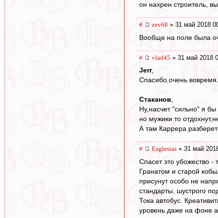
он нахрен строитель, вы 
#
zev68
» 31 май 2018 0
Вообще на поле была о
#
vlad45
» 31 май 2018 0
Jerr
,
Спасибо,очень вовремя..
Cтаканов
,
Ну,насчет "сильно" я бы
но мужики то отдохнут,н
А там Каррера разберетс
#
Eaglesias
» 31 май 2018
Спасет это убожество - 
Гранатом и старой кобы
присунут особо не напря
стандарты, шустрого под
Тока автобус. Креативит
уровень даже на фоне а