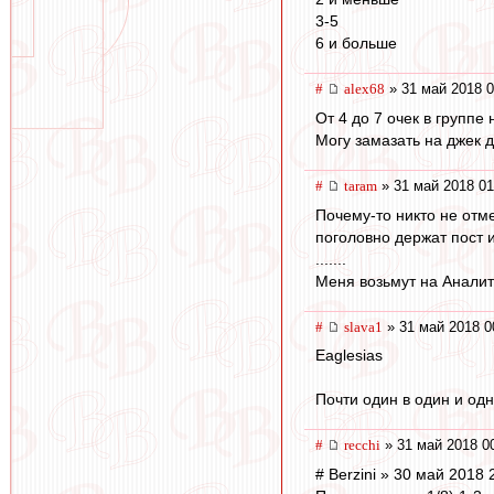
3-5
6 и больше
#
alex68
» 31 май 2018 0
От 4 до 7 очек в группе
Могу замазать на джек 
#
taram
» 31 май 2018 01
Почему-то никто не отме
поголовно держат пост и
.......
Меня возьмут на Анали
#
slava1
» 31 май 2018 0
Eaglesias
Почти один в один и од
#
recchi
» 31 май 2018 0
# Berzini » 30 май 2018 