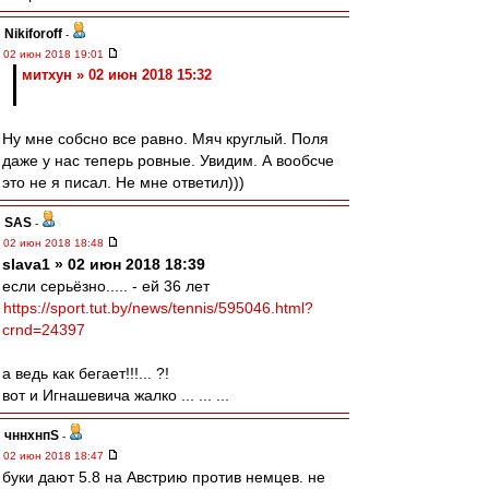
Nikiforoff
-
02 июн 2018 19:01
митхун » 02 июн 2018 15:32
Ну мне собсно все равно. Мяч круглый. Поля
даже у нас теперь ровные. Увидим. А вообсче
это не я писал. Не мне ответил)))
SAS
-
02 июн 2018 18:48
slava1 » 02 июн 2018 18:39
если серьёзно..... - ей 36 лет
https://sport.tut.by/news/tennis/595046.html?
crnd=24397
а ведь как бегает!!!... ?!
вот и Игнашевича жалко ... ... ...
чннхнпS
-
02 июн 2018 18:47
буки дают 5.8 на Австрию против немцев. не