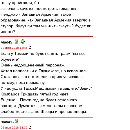
говну проиграли, бгг
зы. очень хочется посмотреть товарняк
Пенджаб - Западная Армения. такое
образование, как Западная Армения ввергло в
ступор. будут ли там чьи-нить скауты? будет ли
инстат?
vlad45
-
02 июн 2018 18:46
Если у Тимохи не будет опять травм,"вы все
охуееете".
Очень недооцененный персонаж.
Хотел написать и о Глушакове, но вспомнил
Стаканова....к его мнению прислушиваюсь,
потому, пока промолчу.
У нас ушли Таски,Максимович в защите."Завис"
Комбаров.Тридцать пятый год идет
Ещенко....Почти год не будет основного
вратаря. Думается - именно там основное
слабое место....а не Швецы и прочие жнецы.
slava1
-
02 июн 2018 18:39