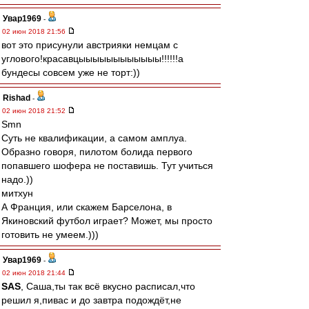
Увар1969
-
02 июн 2018 21:56
вот это присунули австрияки немцам с
углового!красавцыыыыыыыыыыыы!!!!!!а
бундесы совсем уже не торт:))
Rishad
-
02 июн 2018 21:52
Smn
Суть не квалификации, а самом амплуа.
Образно говоря, пилотом болида первого
попавшего шофера не поставишь. Тут учиться
надо.))
митхун
А Франция, или скажем Барселона, в
Якиновский футбол играет? Может, мы просто
готовить не умеем.)))
Увар1969
-
02 июн 2018 21:44
SAS
, Саша,ты так всё вкусно расписал,что
решил я,пивас и до завтра подождёт,не