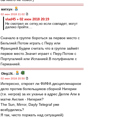
митхун
-
02 июн 2018 21:02
vlad45 » 02 июн 2018 20:19
Не смотрел их сетку,но если совпадет, могут
далеко пройти....
Сначало в группе бороться за первое место с
Бельгией.Потом играть с Перу или
Францией.Будем считать что в группе займёт
первое место.Значит играет с Перу.Потом с
Португалией или Испанией.В полуфинале с
Германией.
Oleg.I.N.
-
02 июн 2018 20:50
Интересно, откроет ли ФИФА дисциплинарное
дело против болельщиков сборной Нигерии
(т.е. негров) за их уханье в адрес Делле Али в
матче Англия - Нигерия?
The Sun, Mirror, Dayly Telegraf уже
возбудились?
Я так, чисто поржать над ситуацией)