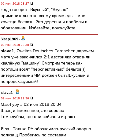
02 июн 2018 23:27
когда говорят "Вкусный", "Вкусно"
применительно ко всему кроме еды - мне
хочетца блевать. Это деревня и пробелы в
образовании. Избегайте, пожалуйста.
Увар1969
-
02 июн 2018 22:38
slava1
, Zweites Deutsches Fernsehen,впрочем
матч уже закончился.2:1 австрияки отвозили
хвалёную "машину".Смотрим теперь как
портиши возят "перспективных" бельгов:))
интересненький ЧМ должен быть!Вкусный и
непредсказуемый!
slava1
-
02 июн 2018 22:36
Мак-Гуру » 02 июн 2018 20:34
Швец и Емельянов, это хорошо
Тем клубам, где они сейчас и играют.
Я за ! Только РУ обозначило-русский опорно
полузащ.Пробегись по составам