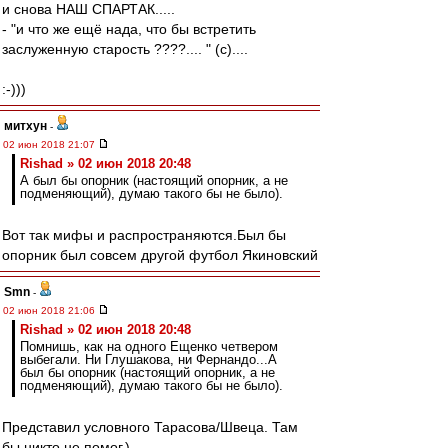
и снова НАШ СПАРТАК.....
- "и что же ещё нада, что бы встретить
заслуженную старость ????.... " (c)....
:-)))
митхун
-
02 июн 2018 21:07
Rishad » 02 июн 2018 20:48
А был бы опорник (настоящий опорник, а не
подменяющий), думаю такого бы не было).
Вот так мифы и распространяются.Был бы
опорник был совсем другой футбол Якиновский
Smn
-
02 июн 2018 21:06
Rishad » 02 июн 2018 20:48
Помнишь, как на одного Ещенко четвером
выбегали. Ни Глушакова, ни Фернандо...А
был бы опорник (настоящий опорник, а не
подменяющий), думаю такого бы не было).
Представил условного Тарасова/Швеца. Там
бы никто не помог.)