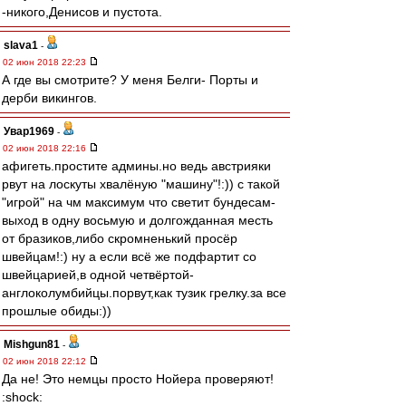
-никого,Денисов и пустота.
slava1
-
02 июн 2018 22:23
А где вы смотрите? У меня Белги- Порты и
дерби викингов.
Увар1969
-
02 июн 2018 22:16
афигеть.простите админы.но ведь австрияки
рвут на лоскуты хвалёную "машину"!:)) с такой
"игрой" на чм максимум что светит бундесам-
выход в одну восьмую и долгожданная месть
от бразиков,либо скромненький просёр
швейцам!:) ну а если всё же подфартит со
швейцарией,в одной четвёртой-
англоколумбийцы.порвут,как тузик грелку.за все
прошлые обиды:))
Mishgun81
-
02 июн 2018 22:12
Да не! Это немцы просто Нойера проверяют!
:shock: