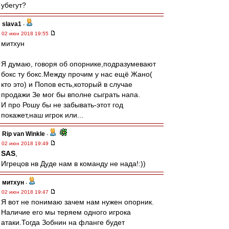
убегут?
slava1
-
02 июн 2018 19:55
митхун
Я думаю, говоря об опорнике,подразумевают
бокс ту бокс.Между прочим у нас ещё Жано(
кто это) и Попов есть,который в случае
продажи Зе мог бы вполне сыграть напа.
И про Рошу бы не забывать-этот год
покажет,наш игрок или...
Rip van Winkle
-
02 июн 2018 19:49
SAS
,
Игрецов нв Дуде нам в команду не нада!:))
митхун
-
02 июн 2018 19:47
Я вот не понимаю зачем нам нужен опорник.
Наличие его мы теряем одного игрока
атаки.Тогда Зобнин на фланге будет