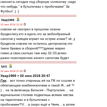
скиснет.а сегодня под сборную соляночку ,надо
что нибудь " в бутылочках с пробочками" За
Футбол! ;) :)
Увар1969
-
02 июн 2018 21:32
совсем не смотрел в прошлом сезоне
бундеслигу.кто в курсе,что за зюбообразный
сапогов у немцев играет на острие атаки? чё ,у
бундесов совсем не осталось центрнапов,что
такое бревно в сборной???думаю марио
гомес,в свои,сколько там ему 32-33,всяко-
разно поинтереснее ихнего сапогова будет
SAS
-
02 июн 2018 21:30
Увар1969 » 02 июн 2018 20:47
Ген
... вот точно откроешь её на ПК по ссылке в
облегающем комбинезончике и такой Ж...ей ?!
)... на тв включишь Бельгия - Португалия.... на
журнальном столике подкатишь всякие явства
на тарелочках и в бутылочках с
пробочками?!//... а скоро ещё и Чмяк... а затем