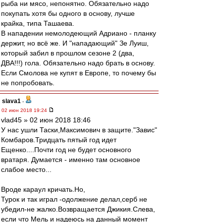
рыба ни мясо, непонятно. Обязательно надо
покупать хотя бы одного в основу, лучше
крайка, типа Ташаева.
В нападении немолодеющий Адриано - планку
держит, но всё же. И "нападающий" Зе Луиш,
который забил в прошлом сезоне 2 (два,
ДВА!!!) гола. Обязательно надо брать в основу.
Если Смолова не купят в Европе, то почему бы
не попробовать.
slava1
-
02 июн 2018 19:24
vlad45 » 02 июн 2018 18:46
У нас ушли Таски,Максимович в защите."Завис"
Комбаров.Тридцать пятый год идет
Ещенко....Почти год не будет основного
вратаря. Думается - именно там основное
слабое место...
Вроде караул кричать.Но,
Турок и так играл -одолжение делал,серб не
убедил-не жалко.Возвращается Джикия.Слева,
если что Мель и надеюсь на данный момент