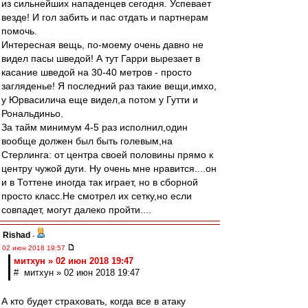
из сильнейших нападенцев сегодня. Успевает
везде! И гол забить и пас отдать и партнерам
помочь.
Интересная вещь, по-моему очень давно не
видел пасы шведой! А тут Гарри вырезает в
касание шведой на 30-40 метров - просто
загляденье! Я последний раз такие вещи,имхо,
у Юрвасилича еще видел,а потом у Гутти и
Рональдиньо.
За тайм минимум 4-5 раз исполнил,один
вообще должен был быть голевым,на
Стерлинга: от центра своей половины прямо к
центру чужой дуги. Ну очень мне нравится....он
и в Тоттене иногда так играет, но в сборной
просто класс.Не смотрел их сетку,но если
совпадет, могут далеко пройти....
Rishad
-
02 июн 2018 19:57
митхун » 02 июн 2018 19:47
# митхун » 02 июн 2018 19:47
А кто будет страховать, когда все в атаку