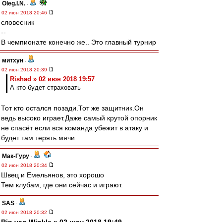
Oleg.I.N.
-
02 июн 2018 20:46
словесник
--
В чемпионате конечно же.. Это главный турнир
митхун
-
02 июн 2018 20:39
Rishad » 02 июн 2018 19:57
А кто будет страховать
Тот кто остался позади.Тот же защитник.Он
ведь высоко играет.Даже самый крутой опорник
не спасёт если вся команда убежит в атаку и
будет там терять мячи.
Мак-Гуру
-
02 июн 2018 20:34
Швец и Емельянов, это хорошо
Тем клубам, где они сейчас и играют.
SAS
-
02 июн 2018 20:32