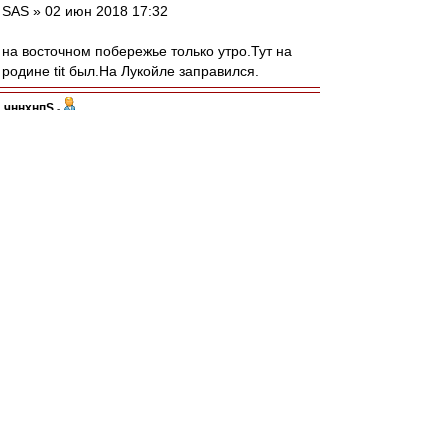
SAS » 02 июн 2018 17:32
на восточном побережье только утро.Тут на
родине tit был.На Лукойле заправился.
чннхнпS
-
02 июн 2018 18:23
Швец хорош хотя бы тем, что он не есть
всадник без головы. ничего не имею против
Тимофеева, ... хотя имею, имею.
Rishad
-
02 июн 2018 18:21
alek.vladimir » 02 июн 2018 18:05
# alek.vladimir » 02 июн 2018 18:05
То резинки нет, то бензинки нет, то Ахметка
пьян.)))
knn
-
02 июн 2018 18:16
Большой Хорхе