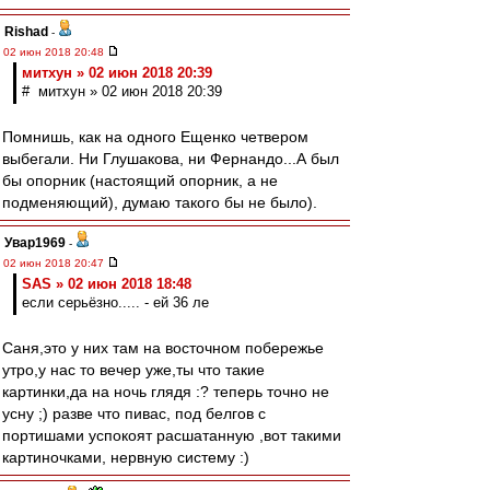
Rishad
-
02 июн 2018 20:48
митхун » 02 июн 2018 20:39
# митхун » 02 июн 2018 20:39
Помнишь, как на одного Ещенко четвером
выбегали. Ни Глушакова, ни Фернандо...А был
бы опорник (настоящий опорник, а не
подменяющий), думаю такого бы не было).
Увар1969
-
02 июн 2018 20:47
SAS » 02 июн 2018 18:48
если серьёзно..... - ей 36 ле
Саня,это у них там на восточном побережье
утро,у нас то вечер уже,ты что такие
картинки,да на ночь глядя :? теперь точно не
усну ;) разве что пивас, под белгов с
портишами успокоят расшатанную ,вот такими
картиночками, нервную систему :)