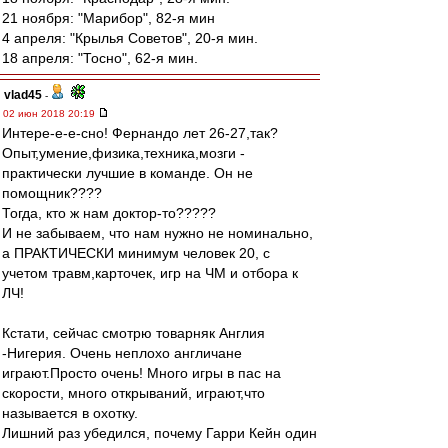
21 ноября: "Марибор", 82-я мин
4 апреля: "Крылья Советов", 20-я мин.
18 апреля: "Тосно", 62-я мин.
vlad45
-
02 июн 2018 20:19
Интере-е-е-сно! Фернандо лет 26-27,так?
Опыт,умение,физика,техника,мозги -
практически лучшие в команде. Он не
помощник????
Тогда, кто ж нам доктор-то?????
И не забываем, что нам нужно не номинально,
а ПРАКТИЧЕСКИ минимум человек 20, с
учетом травм,карточек, игр на ЧМ и отбора к
ЛЧ!
Кстати, сейчас смотрю товарняк Англия
-Нигерия. Очень неплохо англичане
играют.Просто очень! Много игры в пас на
скорости, много открываний, играют,что
называется в охотку.
Лишний раз убедился, почему Гарри Кейн один