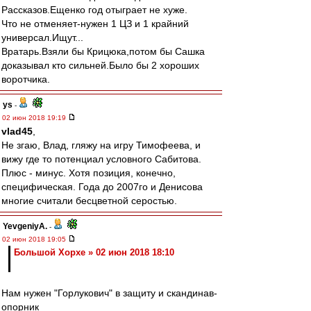
Рассказов.Ещенко год отыграет не хуже.
Что не отменяет-нужен 1 ЦЗ и 1 крайний
универсал.Ищут...
Вратарь.Взяли бы Крицюкa,потом бы Сашка
доказывал кто сильней.Было бы 2 хороших
воротчика.
ys
-
02 июн 2018 19:19
vlad45
,
Не згаю, Влад, гляжу на игру Тимофеева, и
вижу где то потенциал условного Сабитова.
Плюс - минус. Хотя позиция, конечно,
специфическая. Года до 2007го и Денисова
многие считали бесцветной серостью.
YevgeniyA.
-
02 июн 2018 19:05
Большой Хорхе » 02 июн 2018 18:10
Нам нужен "Горлукович" в защиту и скандинав-
опорник