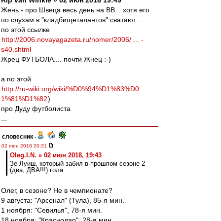
Rip van Winkle » 02 июн 2018 19:49
Жень - про Швеца весь день на ВВ... хотя его
по слухам в "кладбищеталантов" сватают...
по этой ссылке
http://2006.novayagazeta.ru/nomer/2006/ ... -
s40.shtml
Жрец ФУТБОЛА.... почти Жнец :-)
а по этой
http://ru-wiki.org/wiki/%D0%94%D1%83%D0 ...
1%81%D1%82
)
про Дуду футболиста
...
словесник
-
02 июн 2018 20:31
Oleg.I.N. » 02 июн 2018, 19:43
Зе Луиш, который забил в прошлом сезоне 2
(два, ДВА!!!) гола
Олег, в сезоне? Не в чемпионате?
9 августа: "Арсенал" (Тула), 85-я мин.
1 ноября: "Севилья", 78-я мин.
18 ноября: "Краснодар", 28-я мин.