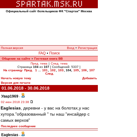
Официальный сайт болельщиков ФК "Спартак" Москва
Полная версия
Вход
•
Регистрация
FAQ
•
Поиск
Общение на сайте
Гостевая книга ВВ
»
Пред. тема
|
След. тема
Страница
104
из
107
[ Сообщений: 5337 ]
На страницу
Пред.
1
...
101
,
102
,
103
,
104
,
105
,
106
,
107
След.
Начать новую тему
Добавить
Версия для печати
01.06.2018 - 30.06.2018
Увар1969
-
02 июн 2018 23:38
Eaglesias
, деревни - у вас на болотах,у нас
хутора."образованный " ты наш "инсайдер с
самых верхов"
Последнее сообщение
Eaglesias
-