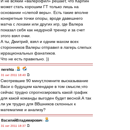
И не всякий «валерофил» решает, что Карпин
может стать хорошим ГТ только лишь на
основании «слепой веры». Есть такие вполне
конкретные точки опоры, вроде давешнего
матча с лохами или других игр, где Валера
показал себя как недурной тренер и за счет
этого взял очки.
А ты, Дмитрий, взял и одним махом всех
сторонников Валеры отправил в лагерь слепых
иррациональных фанатиков.
Что не есть правильно. ))
nerehta
-
31 окт 2011 18:40
Смотревшие 90 минут,помните высказывание
Васи о будущем календаре в том смысле,что
сейчас трудно спрогнозировать какой график
для какой команды выгоден будет весной.А так
ли уж трудно для ВВшников склонных к
математике и анализу?
ВасилийВладимирович
-
31 окт 2011 18:37