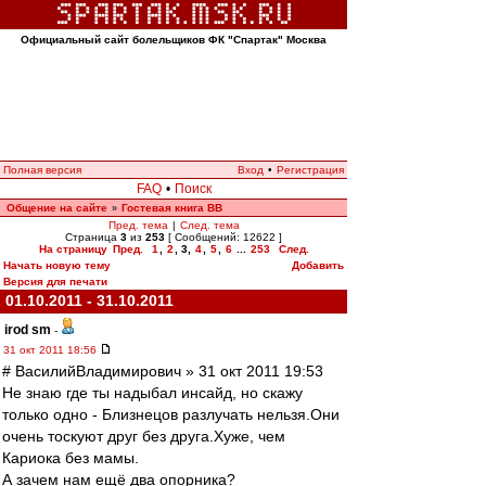
Официальный сайт болельщиков ФК "Спартак" Москва
Полная версия
Вход
•
Регистрация
FAQ
•
Поиск
Общение на сайте
Гостевая книга ВВ
»
Пред. тема
|
След. тема
Страница
3
из
253
[ Сообщений: 12622 ]
На страницу
Пред.
1
,
2
,
3
,
4
,
5
,
6
...
253
След.
Начать новую тему
Добавить
Версия для печати
01.10.2011 - 31.10.2011
irod sm
-
31 окт 2011 18:56
# ВасилийВладимирович » 31 окт 2011 19:53
Не знаю где ты надыбал инсайд, но скажу
только одно - Близнецов разлучать нельзя.Они
очень тоскуют друг без друга.Хуже, чем
Кариока без мамы.
А зачем нам ещё два опорника?