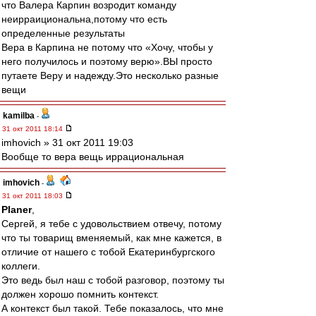
что Валера Карпин возродит команду
неирраициональна,потому что есть
определенные результаты
Вера в Карпина не потому что «Хочу, чтобы у
него получилось и поэтому верю».ВЫ просто
путаете Веру и надежду.Это несколько разные
вещи
kamilba
-
31 окт 2011 18:14
imhovich » 31 окт 2011 19:03
Вообще то вера вещь иррациональная
imhovich
-
31 окт 2011 18:03
Planer
,
Сергей, я тебе с удовольствием отвечу, потому
что ты товарищ вменяемый, как мне кажется, в
отличие от нашего с тобой Екатеринбургского
коллеги.
Это ведь был наш с тобой разговор, поэтому ты
должен хорошо помнить контекст.
А контекст был такой. Тебе показалось, что мне