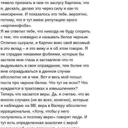
тяжело признать в чем-то заслугу Карпина, что
я, дескать, делаю это через силу и как-то
неискренне. И показалось это тебе, вероятно,
потому, что я тут имею репутацию ярого
«карпинофоба».
Я же ответил тебе, что никогда не буду спорить
с тем, что очевидно и называть белое черным.
Отлично сыграли, и Карпин внес свой весомый
в это вклад – я это вижу и я об этом говорю. Я
не страдаю никакими фобиями, которые бы
застили мне глаза и заставляли что-то
выдумывать в свое оправдание, тем более что
мне оправдываться в данном случае
абсолютно не в чем. Вот и весь мой посыл
поста про черное-белое. Что тут не ясно? Что
нуждается в трактовках и измышлениях?
Теперь что касается веры. Да, я считаю, что во
многих случаях (не во всех, конечно), которые
я наблюдаю на ВВ, вера в Валеру абсолютно
иррациональна. «Хочу, чтобы у него
получилось и поэтому верю» говорят люди. И
тут есть определенная аналогия с верой