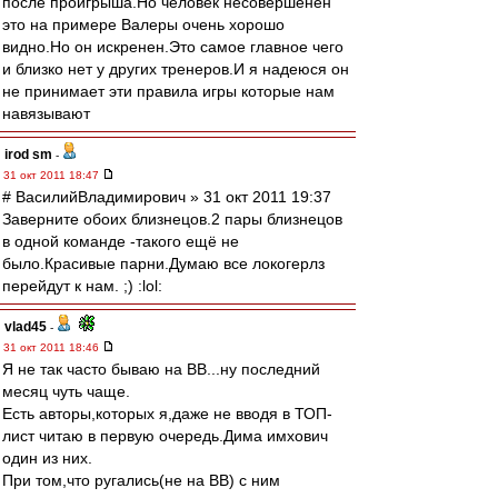
после проигрыша.Но человек несовершенен
это на примере Валеры очень хорошо
видно.Но он искренен.Это самое главное чего
и близко нет у других тренеров.И я надеюся он
не принимает эти правила игры которые нам
навязывают
irod sm
-
31 окт 2011 18:47
# ВасилийВладимирович » 31 окт 2011 19:37
Заверните обоих близнецов.2 пары близнецов
в одной команде -такого ещё не
было.Красивые парни.Думаю все локогерлз
перейдут к нам. ;) :lol:
vlad45
-
31 окт 2011 18:46
Я не так часто бываю на ВВ...ну последний
месяц чуть чаще.
Есть авторы,которых я,даже не вводя в ТОП-
лист читаю в первую очередь.Дима имхович
один из них.
При том,что ругались(не на ВВ) с ним