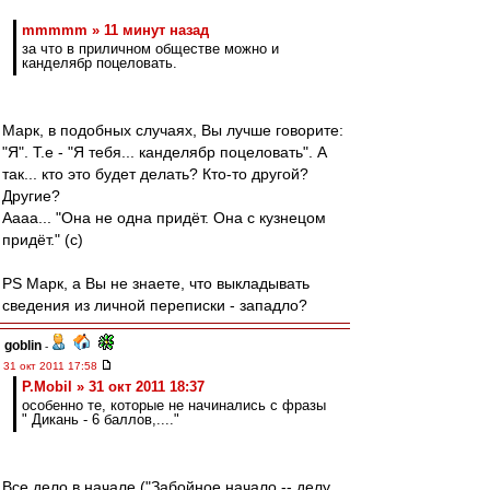
mmmmm » 11 минут назад
за что в приличном обществе можно и
канделябр поцеловать.
Марк, в подобных случаях, Вы лучше говорите:
"Я". Т.е - "Я тебя... канделябр поцеловать". А
так... кто это будет делать? Кто-то другой?
Другие?
Аааа... "Она не одна придёт. Она с кузнецом
придёт." (с)
PS Марк, а Вы не знаете, что выкладывать
сведения из личной переписки - западло?
goblin
-
31 окт 2011 17:58
P.Mobil » 31 окт 2011 18:37
особенно те, которые не начинались с фразы
" Дикань - 6 баллов,...."
Все дело в начале ("Забойное начало -- делу