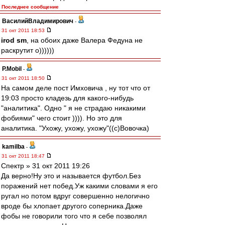
Последнее сообщение
ВасилийВладимирович
-
31 окт 2011 18:53
irod sm
, на обоих даже Валера Федуна не
раскрутит о))))))
P.Mobil
-
31 окт 2011 18:50
На самом деле пост Имховича , ну тот что от
19:03 просто кладезь для какого-нибудь
"аналитика". Одно " я не страдаю никакими
фобиями" чего стоит )))). Но это для
аналитика. "Ухожу, ухожу, ухожу"((с)Вовочка)
kamilba
-
31 окт 2011 18:47
Спектр » 31 окт 2011 19:26
Да верно!Ну это и называется футбол.Без
поражений нет побед.Уж какими словами я его
ругал но потом вдруг совершенно нелогично
вроде бы хлопает другого соперника.Даже
фобы не говорили того что я себе позволял