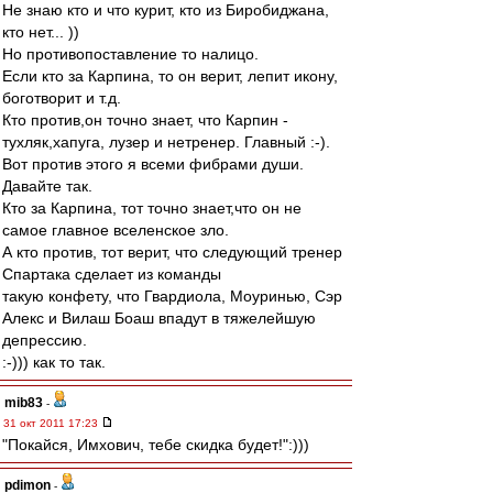
Не знаю кто и что курит, кто из Биробиджана,
кто нет... ))
Но противопоставление то налицо.
Если кто за Карпина, то он верит, лепит икону,
боготворит и т.д.
Кто против,он точно знает, что Карпин -
тухляк,хапуга, лузер и нетренер. Главный :-).
Вот против этого я всеми фибрами души.
Давайте так.
Кто за Карпина, тот точно знает,что он не
самое главное вселенское зло.
А кто против, тот верит, что следующий тренер
Спартака сделает из команды
такую конфету, что Гвардиола, Моуринью, Сэр
Алекс и Вилаш Боаш впадут в тяжелейшую
депрессию.
:-))) как то так.
mib83
-
31 окт 2011 17:23
"Покайся, Имхович, тебе скидка будет!":)))
pdimon
-