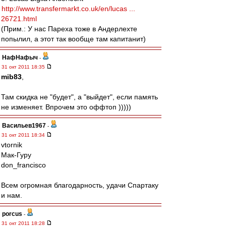
http://www.transfermarkt.co.uk/en/lucas ...
26721.html
(Прим.: У нас Пареха тоже в Андерлехте
попылил, а этот так вообще там капитанит)
НафНафыч
-
31 окт 2011 18:35
mib83
,
Там скидка не "будет", а "выйдет", если память
не изменяет. Впрочем это оффтоп )))))
Васильев1967
-
31 окт 2011 18:34
vtornik
Мак-Гуру
don_francisco
Всем огромная благодарность, удачи Спартаку
и нам.
porcus
-
31 окт 2011 18:28