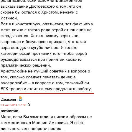
религиозной, если вспомнить знаменитое
высказывание Достоевского о том, что он
скорее бы остался с Христом, нежели с
Истиной.
Вот я и констатирую, опять-таки, тот факт, что у
меня лично с такого рода верой отношения не
складываются. Хотя я никому верить не
запрещаю и безусловно признаю, что такая
вера есть дело сугубо личное. Я только
категорический противник того, чтобы верой
руководствоваться при принятии каких-то
прагматических решений.
Христолюбие не лучший советчик в вопросе о
том, сколько следует печатать денег, а
валеролюбие – в вопросе о том, толковый ли
ВГК тренер и стоит ли ему продолжать работу.
Драконн
-
31 окт 2011 17:58
mmmmm
,
Марк, если Вы заметили, я никоим образом не
комментировал Мнение Имховича. Я всего
лишь показал напёрсточнество...