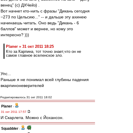
венец" (с) ДХЧейз) .
Вот начнет кто-нить с фразы "Дикань сегодня
−273 по Цельсию..." -- и дальше эту ахинею
начинаешь читать. Оно ведь "Дикань - 6
баллов" может и вернее, но кому это
интересно? )))
Planer » 31 окт 2011 18:25
Кто за Карпина, тот точно знает,что он не
самое главное вселенское зло.
Упс...
Раньше я не понимал всей глубины падения
вкарпиноневерителей
Редактировалось 31 окт 2011 18:02
Planer
-
31 окт 2011 17:57
И Скарлета. Можно с Йохансон.
Squabbler
-