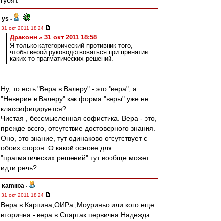
губят.
ys
-
31 окт 2011 18:24
Драконн » 31 окт 2011 18:58
Я только категорический противник того,
чтобы верой руководствоваться при принятии
каких-то прагматических решений.
Ну, то есть "Вера в Валеру" - это "вера", а
"Неверие в Валеру" как форма "веры" уже не
классифицируется?
Чистая , бессмысленная софистика. Вера - это,
прежде всего, отсутствие достоверного знания.
Оно, это знание, тут одинаково отсутствует с
обоих сторон. О какой основе для
"прагматических решений" тут вообще может
идти речь?
kamilba
-
31 окт 2011 18:24
Вера в Карпина,ОИРа ,Моуриньо или кого еще
вторична - вера в Спартак первична.Надежда