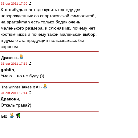
31 окт 2011 17:20
Кто-нибудь знает где купить одежду для
новорожденных со спартаковской символикой,
на spartakman есть только бодик очень
маленького размера, и слюнявчик, почему нет
костюмчиков и почему такой маленький выбор,
я думаю эта продукция пользовалась бы
спросом.
Драконн
-
31 окт 2011 17:15
goblin
,
Умею... но не буду )))
The winner Takes it All
-
31 окт 2011 17:14
Драконн
,
Откель трава?)
Ых
-
31 окт 2011 17:13
Драконн » 31 окт 2011 18:07
Для того, чтобы понять