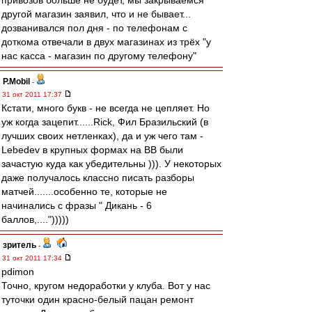
привозов больше не будет, мы закрываемся
другой магазин заявил, что и не бывает...
дозванивался пол дня - по телефонам с
доткома отвечали в двух магазинах из трёх "у
нас касса - магазин по другому телефону"
P.Mobil
-
31 окт 2011 17:37
Кстати, много букв - не всегда не цепляет. Но
уж когда зацепит......Rick, Фил Бразильский (в
лучших своих нетленках), да и уж чего там -
Lebedev в крупных формах на ВВ были
зачастую куда как убедительны ))). У некоторых
даже получалось классно писать разборы
матчей.......особенно те, которые не
начинались с фразы " Дикань - 6
баллов,....")))))
зpитель
-
31 окт 2011 17:34
pdimon
Точно, кругом недоработки у клуба. Вот у нас
туточки один красно-белый пацан ремонт