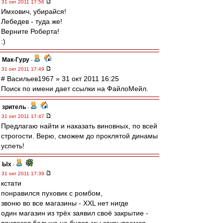
31 окт 2011 17:56
Имхович, убирайся!
Лебедев - туда же!
Верните Роберта!
:)
Мак-Гуру
-
31 окт 2011 17:49
# Васильев1967 » 31 окт 2011 16:25
Поиск по имени дает ссылки на ФайлоМейл.
зpитель
-
31 окт 2011 17:47
Предлагаю найти и наказать виновных, по всей
строгости. Верю, сможем до проклятой динамы
успеть!
Ых
-
31 окт 2011 17:39
кстати
понравился пуховик с ромбом,
звоню во все магазины - ХХL нет нигде
один магазин из трёх заявил своё закрытие -