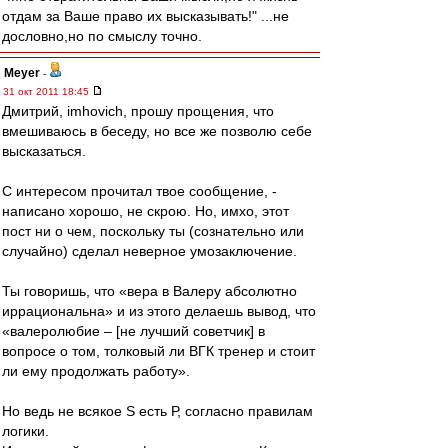
отдам за Ваше право их высказывать!" ...не
дословно,но по смыслу точно.
Meyer
-
31 окт 2011 18:45
Дмитрий, imhovich, прошу прощения, что
вмешиваюсь в беседу, но все же позволю себе
высказаться.
С интересом прочитал твое сообщение, -
написано хорошо, не скрою. Но, имхо, этот
пост ни о чем, поскольку ты (сознательно или
случайно) сделал неверное умозаключение.
Ты говоришь, что «вера в Валеру абсолютно
иррациональна» и из этого делаешь вывод, что
«валеролюбие – [не лучший советчик] в
вопросе о том, толковый ли ВГК тренер и стоит
ли ему продолжать работу».
Но ведь не всякое S есть Р, согласно правилам
логики.