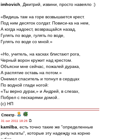
imhovich
, Дмитрий, извини, просто навеяло :)
«Видишь там на горе возвышается крест.
Под ним десяток солдат. Повиси-ка на нем,
А когда надоест, возвращайся назад,
Гулять по воде, гулять по воде,
Гулять по воде со мной.»
«Но, учитель, на касках блистают рога,
Черный ворон кружит над крестом.
Объясни мне сейчас, пожалей дурака,
А распятие оставь на потом.»
Онемел спаситель и топнул в сердцах
По водной глади ногой:
«Ты верно дурак,» и Андрей, в слезах,
Побрел с пескарями домой..
(с) НП
Спектр
-
31 окт 2011 18:26
kamilba
, есть точно такие же "определенные
результаты", которые эту надежду на корню