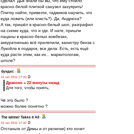
сделал. Дык знали бы вы, что ему стоило
красно-белой плиткой санузел захуярить!
Плитку найти, привезти, таджиков научить, что
куда ложить (или класть?). Да, Андрюха?
А так, пришёл в красно-белый шоп, разграфил
на схеме куда, что и где. И нате, пришли
пацаны в красно-белых комбезах,
аккуратненько всё прилепили, канистру бенза с
Лукойла в подарок, все дела. Есть, есть ещё
куда расти этим, как их... маркитологам,
штоле?
бундес
-
31 окт 2011 17:33
Драконн » 22 минуты назад
Для того, чтобы понять,
Чё это было ?
можно более понятно ?
The winner Takes it All
-
31 окт 2011 17:32
Отстаньте от Димы и от религии) кто хочет