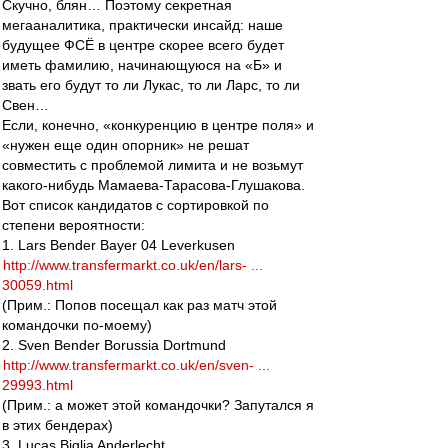
Скучно, блян… Поэтому секретная
мегааналитика, практически инсайд: наше
будущее ФСЁ в центре скорее всего будет
иметь фамилию, начинающуюся на «Б» и
звать его будут то ли Лукас, то ли Ларс, то ли
Свен…
Если, конечно, «конкуренцию в центре поля» и
«нужен еще один опорник» не решат
совместить с проблемой лимита и не возьмут
какого-нибудь Мамаева-Тарасова-Глушакова.
Вот список кандидатов с сортировкой по
степени вероятности:
1. Lars Bender Bayer 04 Leverkusen
http://www.transfermarkt.co.uk/en/lars- ...
30059.html
(Прим.: Попов посещал как раз матч этой
командочки по-моему)
2. Sven Bender Borussia Dortmund
http://www.transfermarkt.co.uk/en/sven- ...
29993.html
(Прим.: а может этой командочки? Запутался я
в этих бендерах)
3. Lucas Biglia Anderlecht