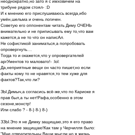
неоднократно,но зато я с имховичем на
трибуне рядом стоял- :D
И к мнению его прислушиваюсь всегда,ибо
умён,шельма и очень логичен.
Советую его оппонентам читать Диму ОЧЕНЬ
внимательно и не приписывать ему то,что вам
кажется,а не то что он написАл.
Не софистикой заниматься,а попробовать
опровергнуть....
Тогда то и окажется,что у опровергателей
аргУментов то маловато!- :lol:
Да,неприятные вещи он часто пишет,но если
факты кому то не нравятся,то тем хуже для
фактов?Так,что ли?
ЗЫ.Димыч,а согласись всё-же,что по Кариоке я
прав был,а ты нет!Рафа,особенно в этом
сезоне,монстр!
Или слабо ? - 8-) 8-) 8-)
ЗЗЫ.Это я не Димку защищаю,это я его право
на мнение защищаю!Как там у Черчилля было:
"Мне отвратительны Ваши мысли,но я жизнь