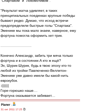
"Спартаком" и "Локомотивом".
"Результат матча удивляет, в таких
принципиальных поединках крупные победы
бывают редко. Думаю, что исход встречи
предопределили быстрые голы "Спартака".
Эменике мы пока мало знаем, наверное, ему
фортуна помогла оформить хет-трик.
...............................
Конечно Александр, забить три мяча только
фортуна и в состоянии.А кто ж ещё?
Эх, Шурик-Шурик, будь в твою эпоху кто-то
любой из тройки Павлюченко-Веллитон-
Эменике уже давно имели бы какой-нить
еврокубок.
:((((((
Горе-горюшко наше....
Фортуна оказывается забивает....
Planer
-
31 окт 2011 17:25