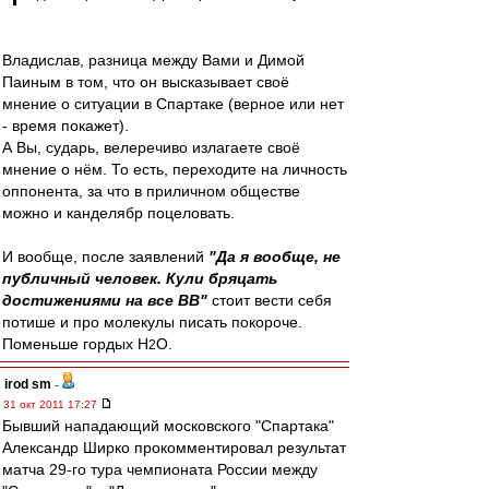
Владислав, разница между Вами и Димой
Паиным в том, что он высказывает своё
мнение о ситуации в Спартаке (верное или нет
- время покажет).
А Вы, сударь, велеречиво излагаете своё
мнение о нём. То есть, переходите на личность
оппонента, за что в приличном обществе
можно и канделябр поцеловать.
И вообще, после заявлений
"Да я вообще, не
публичный человек. Кули бряцать
достижениями на все ВВ"
стоит вести себя
потише и про молекулы писать покороче.
Поменьше гордых H
O.
2
irod sm
-
31 окт 2011 17:27
Бывший нападающий московского "Спартака"
Александр Ширко прокомментировал результат
матча 29-го тура чемпионата России между