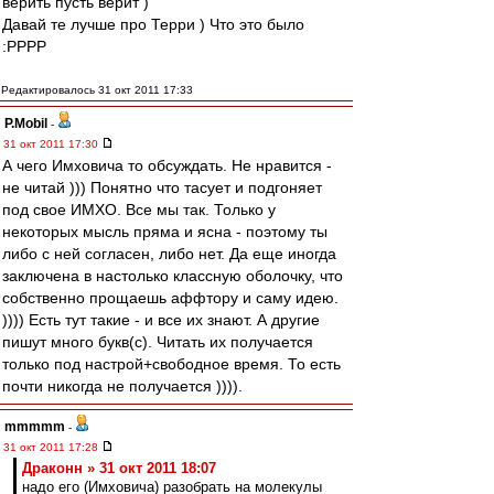
верить пусть верит )
Давай те лучше про Терри ) Что это было
:РРРР
Редактировалось 31 окт 2011 17:33
P.Mobil
-
31 окт 2011 17:30
А чего Имховича то обсуждать. Не нравится -
не читай ))) Понятно что тасует и подгоняет
под свое ИМХО. Все мы так. Только у
некоторых мысль пряма и ясна - поэтому ты
либо с ней согласен, либо нет. Да еще иногда
заключена в настолько классную оболочку, что
собственно прощаешь аффтору и саму идею.
)))) Есть тут такие - и все их знают. А другие
пишут много букв(с). Читать их получается
только под настрой+свободное время. То есть
почти никогда не получается )))).
mmmmm
-
31 окт 2011 17:28
Драконн » 31 окт 2011 18:07
надо его (Имховича) разобрать на молекулы