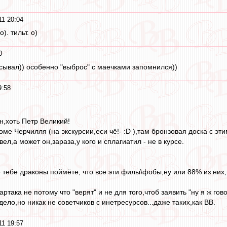
11 20:04
). тильт. о)
0
асывал)) особенно "выброс" с маечками запомнился))
9:58
н,хоть Петр Великий!
е Черчилля (на экскурсии,еси чё!- :D ),там бронзовая доска с эти
ел,а может он,зараза,у кого и сплагиатил - не в курсе.
е тебе драконы поймёте, что все эти филы\фобы,ну или 88% из них
така не потому что "верят" и не для того,чтоб заявить "ну я ж гов
дело,но никак не советчиков с инетресурсов...даже таких,как ВВ.
11 19:57