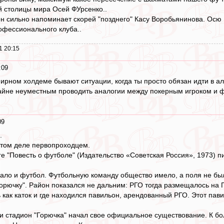
й столицы мира Осей ФУрсенко..
н сильно напоминает скорей "позднего" Касу Воробьянинова. Осю 
офессионального клуба..
1 20:15
:09
нирном холдеме бывают ситуации, когда ты просто обязан идти в ал
райне неуместным проводить аналогии между покерным игроком и 
09
.
этом деле первопроходцем.
ге "Повесть о футболе" (Издательство «Советская Россия», 1973) 
ало и футбол. Футбольную команду общество имело, а поля не бы
орючку". Район показался не дальним: РГО тогда размещалось на
 как каток и где находился павильон, арендованный РГО. Этот па
и стадион "Горючка" начал свое официальное существование. К б