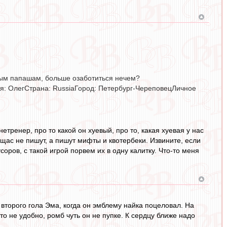
одым папашам, больше озаботиться нечем?
я: ОлегСтрана: RussiaГород: Петербург-ЧереповецЛичное
нетренер, про то какой он хуевый, про то, какая хуевая у нас
 щас не пишут, а пишут мифты и квотербеки. Извините, если
соров, с такой игрой порвем их в одну калитку. Что-то меня
второго гола Эма, когда он эмблему найка поцеловал. На
о не удобно, ромб чуть он не пупке. К сердцу ближе надо