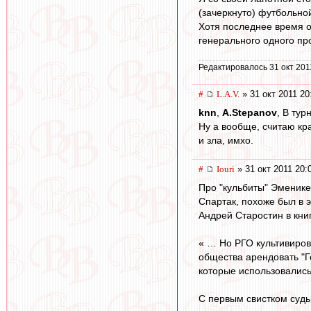
(зачеркнуто) футбольно
Хотя последнее время о
генерального одного пр
Редактировалось 31 окт 201
#
L.А.V.
» 31 окт 2011 20
knn
,
A.Stepanov
, В тур
Ну а вообще, считаю к
и зла, имхо.
#
Iouri
» 31 окт 2011 20:
Про "кульбиты" Эменике
Спартак, похоже был в 
Андрей Старостин в кни
« … Но РГО культивиров
общества арендовать "Г
которые использовались
С первым свистком судь