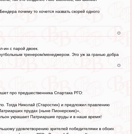
Бендера почему то хочется назвать скорей одного
л-ин с парой двоек.
футбольным тренером/менеджером. Это уж за гранью добра
пишет про предшественника Спартака РГО:
ло. Тогда Николай (Старостин) и предложил правлению
 Патриарших прудах (ныне Пионерские)»,
вильон украшает Патриаршие пруды и в наше время!
ольшому удовлетворению зрителей победителями в обоих