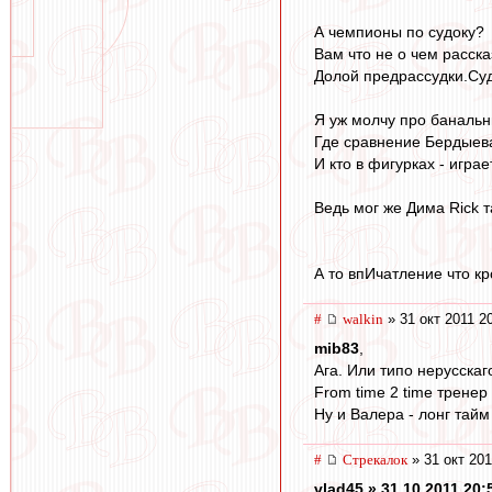
А чемпионы по судоку?
Вам что не о чем расска
Долой предрассудки.Суд
Я уж молчу про банальн
Где сравнение Бердыев
И кто в фигурках - игра
Ведь мог же Дима Rick т
А то впИчатление что кро
#
walkin
» 31 окт 2011 2
mib83
,
Ага. Или типо нерусска
From time 2 time тренер
Ну и Валера - лонг тайм 
#
Стрекалок
» 31 окт 201
vlad45 » 31.10.2011 20: