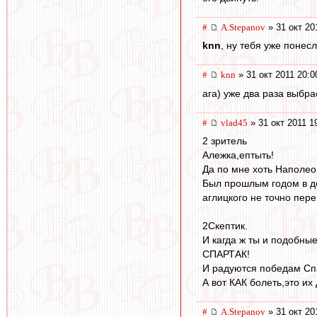
#
A.Stepanov
» 31 окт 20
knn
, ну тебя уже понесло
#
knn
» 31 окт 2011 20:0
ага) уже два раза выбр
#
vlad45
» 31 окт 2011 1
2 зpитель
Алежка,ептыть!
Да по мне хоть Наполео
Был прошлым годом в дом
аглицкого не точно перев
2Скептик.
И кагда ж ты и подобны
СПАРТАК!
И радуются победам Спар
А вот КАК болеть,это их 
#
A.Stepanov
» 31 окт 20