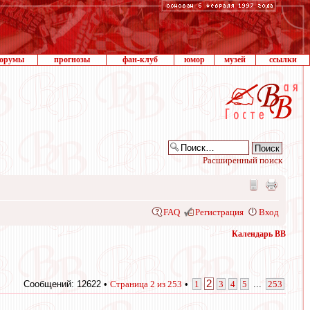
орумы
прогнозы
фан-клуб
юмор
музей
ссылки
Расширенный поиск
FAQ
Регистрация
Вход
Календарь ВВ
2
Сообщений: 12622 •
Страница
2
из
253
•
1
3
4
5
...
253