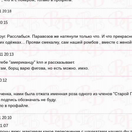
1 20:18
20:15
уг. Расслабься. Паравозов же натянули только что. И что прекрасн
их одёжках... Прояви смекалку, сам нашей ромбов , вместе с женой..
11 20:13
 тебе "американцу" knn и рассказывает.
там, борщ варю фигова, но есть можно. имхо.
0:12
рченка, нами была отжата именная роза одного из членов "Старой Г
подпись обозначать не буду.
ло в профайле.
1 20:10
21:07
ороны вижу, максимум какое пересечение с шахматами нашего фу т