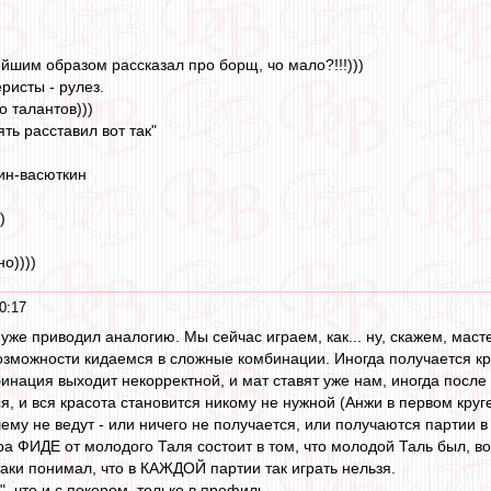
йшим образом рассказал про борщ, чо мало?!!!)))
ристы - рулез.
о талантов)))
ять расставил вот так"
ин-васюткин
)
о))))
0:17
 уже приводил аналогию. Мы сейчас играем, как... ну, скажем, ма
озможности кидаемся в сложные комбинации. Иногда получается кра
бинация выходит некорректной, и мат ставят уже нам, иногда посл
, и вся красота становится никому не нужной (Анжи в первом круге
му не ведут - или ничего не получается, или получаются партии в 
ра ФИДЕ от молодого Таля состоит в том, что молодой Таль был, в
таки понимал, что в КАЖДОЙ партии так играть нельзя.
", что и с покером, только в профиль.