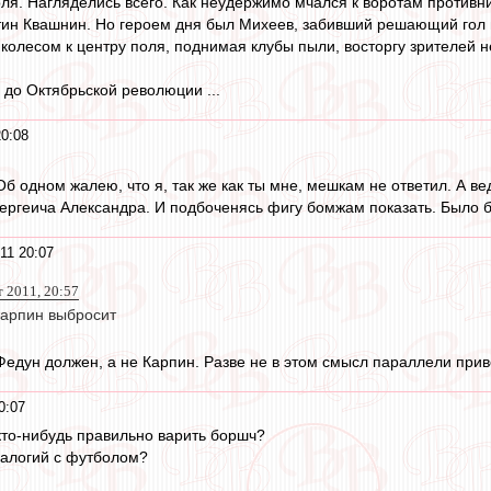
оля. Нагляделись всего. Как неудержимо мчался к воротам противн
тин Квашнин. Но героем дня был Михеев, забивший решающий гол 
колесом к центру поля, поднимая клубы пыли, восторгу зрителей н
 до Октябрьской революции ...
20:08
Об одном жалею, что я, так же как ты мне, мешкам не ответил. А ве
ргеича Александра. И подбоченясь фигу бомжам показать. Было б 
11 20:07
т 2011, 20:57
Карпин выбросит
Федун должен, а не Карпин. Разве не в этом смысл параллели при
0:07
 кто-нибудь правильно варить боршч?
налогий с футболом?