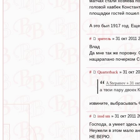
матчах стали хозяева п
головой хавбек Констан
площадки гостей пошел 
А это был 1917 год. Еще
#
зpитель
» 31 окт 2011 
Влад
Да мне так же поровну. 
нацарапано почерком Се
#
Quarterback
» 31 окт 20
A.Stepanov » 31 ок
а твои пару двоек 
извините, выбрасывать 
#
irod sm
» 31 окт 2011 2
Господа, а умеет здесь
Неужели в этом мало а
НЕ ВЕРЮ.