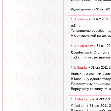
Редактировалось 31 окт 201
#
зpитель
» 31 окт 2011 
pdimon
Ты слишком серьёзен, др
А с символикой на детск
#
A.Stepanov
» 31 окт 20
Quarterback
, Это пусть
irod sm, я кмс по шахма
#
Ermaks
» 31 окт 2011 2
Вниманию сокнижников!
В Казани, у одного тата
По понятным причинам, 
Верну розу хозяину. Мы
#
Мак-Гуру
» 31 окт 201
# irod sm » 31 окт 2011 
Я со своей лапотной ст