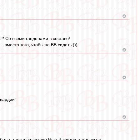
о? Со всеми гандонами в составе!
. вместо того, чтобы на ВВ сидеть:)))
вардии".
бола, так это создание Нью-Васюков, как шахмат