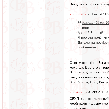
Влад,они этого не поймут
#
pdimon
» 31 окт 2011 2
зpитель » 31 окт 2
pdimon
А я чё? Я не чё!
Я про эти пелёнки
Динама на носу!зp
сообщение
Олег, может быть Вы и ч
команда, Вам это интере
Вас так задело мое сооб
сегодня слишком много
З.Ы. Кстати, Олег, Вас в
#
Astred
» 31 окт 2011 20
СЕУП, диагоналил с суб
моей памяти давно уже у
его двинуть.