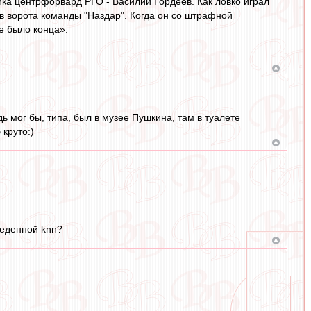
ика центрфорвард РГО - Василий Гордеев. Как ловко играл
в ворота команды "Наздар". Когда он со штрафной
е было конца».
дь мог бы, типа, был в музее Пушкина, там в туалете
круто:)
веденной knn?