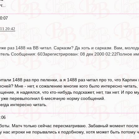
...
0:07
011 20:42
 уже раз 1488 на ВВ читал. Сарказм? Да хоть и сарказм. Вам, мол
итель Сообщения: 60Зарегистрирован: 08 дек 2000 02:22Полное им
итали 1488 раз про пеленки, а я 1488 раз читал про то, что Карпин 
сней? Мне - нет, к сожалению многие кого было интересно читать,
щение, я надеялся, что кто-нибудь подскажет, нет, так нет. И про му
, уже перевыполнил 6-месячную норму сообщений.
сегда интересно читать.
:06
боты. Матч только сейчас пересматриваю. Забавный момент после 
 нас игроки не порывались к подобному, хотя может быть потому чт