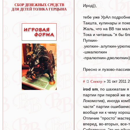
СБОР ДЕНЕЖНЫХ СРЕДСТВ
Ирод)),
ДЛЯ ДЕТЕЙ ТОЛИКА ГЕРЦЫНА
тебе уже УрАл подробне
Такшта, кулинары и поке
Жаль, что на ВВ так мал
Тока и читаешь "я бы бл
Пупкин-
.уюпкин-.алупкин-урюпк
-шмалюпкин
-пралюпкин-дзюлюпкин)
Пресно и лузово-пассивн
#
Спектр
» 31 окт 2011 2
irod sm
, по шахматам я
партии при первой же в
Локомотив), иногда ком
части" партии ошибаемся
вообще ни к чему хороше
Отличие "просто" масте
вперед, во-вторых, все-
Собственно, "те же яйца