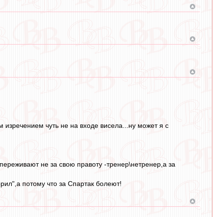
м изречением чуть не на входе висела...ну может я с
,переживают не за свою правоту -тренер\нетренер,а за
орил",а потому что за Спартак болеют!