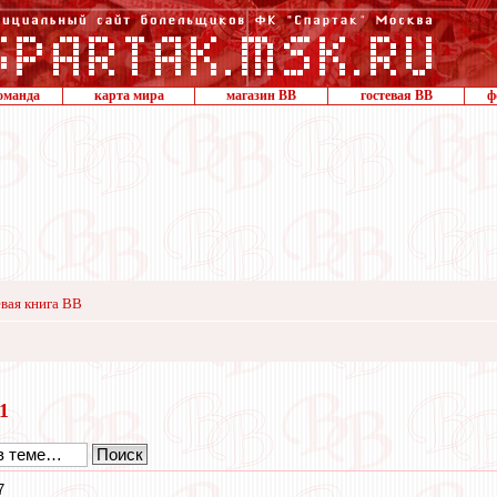
оманда
карта мира
магазин ВВ
гостевая ВВ
ф
вая книга ВВ
11
7