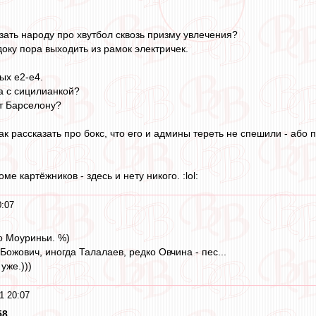
зать народу про хвутбол сквозь призму увлечения?
оку пора выходить из рамок электричек.
ых е2-е4.
а с сицилианкой?
ет Барселону?
ак рассказать про бокс, что его и админы тереть не спешили - або 
ме картёжников - здесь и нету никого. :lol:
0:07
го Моуриньи. %)
 Божович, иногда Талалаев, редко Овчина - пес...
уже.)))
1 20:07
58