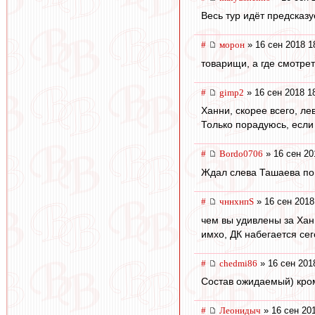
Весь тур идёт предсказу
#
морон
» 16 сен 2018 1
товарищи, а где смотрет
#
gimp2
» 16 сен 2018 1
Ханни, скорее всего, ле
Только порадуюсь, если 
#
Bordo0706
» 16 сен 20
Ждал слева Ташаева по
#
чннхнпS
» 16 сен 2018
чем вы удивлены за Хан
имхо, ДК набегается сего
#
chedmi86
» 16 сен 201
Состав ожидаемый) кром
#
Леонидыч
» 16 сен 20