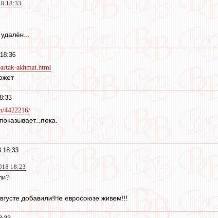
18 18:33
 удалён...
18:36
spartak-akhmat.html
ожет
8:33
am/4422216/
показывает...пока.
 18:33
018 18:23
ли?
августе добавили!Не евросоюзе живем!!!