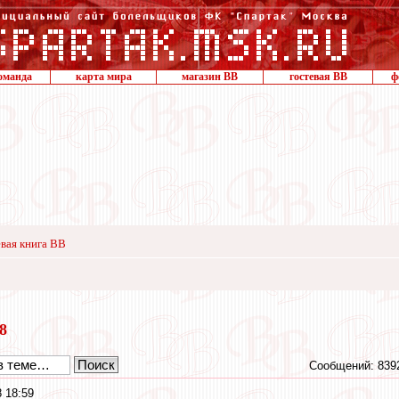
оманда
карта мира
магазин ВВ
гостевая ВВ
ф
вая книга ВВ
18
Сообщений: 839
 18:59