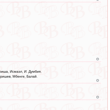
риша, Исмаэл, И. Думбия.
тришев, Мбенге, Балай.