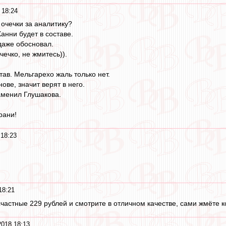
 18:24
т очечки за аналитику?
Ханни будет в составе.
 даже обосновал.
ечко, не жмитесь)).
ав. Мельгарехо жаль только нет.
ове, значит верят в него.
аменил Глушакова.
рани!
 18:23
18:21
счастные 229 рублей и смотрите в отличном качестве, сами жмёте к
2018 18:13