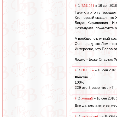
#
BM1964
» 16 сен 2018
Та-а-к, а хто тут раздае
Кто первый сказал, что 
Богдан Кириллович... И
Пожалуйте, пожалуйте оч
А вообще, отличный сост
Очень рад, что Лом в осн
Интересно, что Попов з
Ладно - Боже Спартак Х
#
Olddima
» 16 сен 2018
Жентяй
,
100%
229 это 3 евро что ли?
#
Жентяй
» 16 сен 2018 
Для да заплатите вы не
#
malyushenko
» 16 сен 