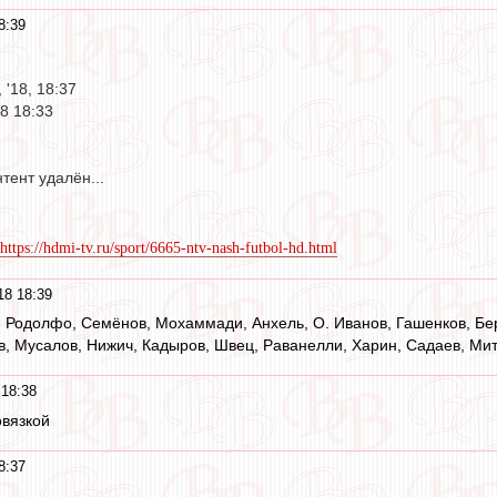
8:39
 '18, 18:37
18 18:33
тент удалён...
https://hdmi-tv.ru/sport/6665-ntv-nash-futbol-hd.html
18 18:39
в, Родолфо, Семёнов, Мохаммади, Анхель, О. Иванов, Гашенков, Бе
в, Мусалов, Нижич, Кадыров, Швец, Раванелли, Харин, Садаев, Ми
 18:38
овязкой
8:37