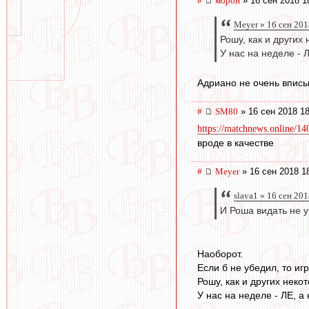
#
морон
» 16 сен 2018 1
Meyer » 16 сен 201
Рошу, как и других
У нас на неделе - 
Адриано не очень вписыв
#
SM80
» 16 сен 2018 18
https://matchnews.online/14
вроде в качестве
#
Meyer
» 16 сен 2018 1
slava1 » 16 сен 20
И Роша видать не у
Наоборот.
Если б не убедил, то иг
Рошу, как и других нек
У нас на неделе - ЛЕ, 