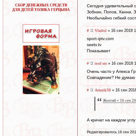
СБОР ДЕНЕЖНЫХ СРЕДСТВ
Сегодня удивительный с
ДЛЯ ДЕТЕЙ ТОЛИКА ГЕРЦЫНА
Зобнин, Попов, Ханни, З
Необычайно гибкий сост
#
Vladisl
» 16 сен 2018 1
sport-iptv.com
seetv.tv
Показывает
#
irod sm
» 16 сен 2018 
Очень часто у Алекса Гр
Совпадение? Не думаю )
#
Arturik58
» 16 сен 201
Жентяй » 16 сен 2
А кричат на каждом угл
Редактировалось 16 сен 201