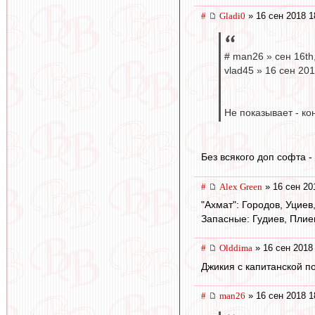
#
Gladi0
» 16 сен 2018 1
# man26 » сен 16th,
vlad45 » 16 сен 20
Не показывает - кон
Без всякого доп софта -
#
Alex Green
» 16 сен 20
"Ахмат": Городов, Уцие
Запасные: Гудиев, Плие
#
Olddima
» 16 сен 2018
Джикия с капитанской п
#
man26
» 16 сен 2018 1