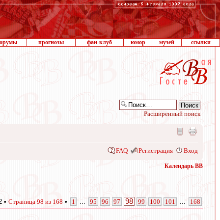
орумы
прогнозы
фан-клуб
юмор
музей
ссылки
Расширенный поиск
FAQ
Регистрация
Вход
Календарь ВВ
98
2 •
Страница
98
из
168
•
1
...
95
96
97
99
100
101
...
168