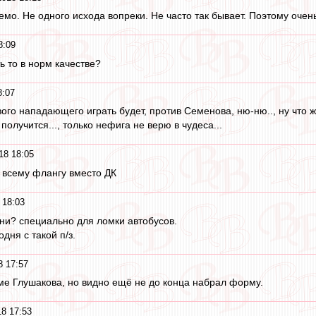
емо. Не одного исхода вопреки. Не часто так бывает. Поэтому очен
8:09
ь то в норм качестве?
8:07
вого нападающего играть будет, против Семенова, ню-ню.., ну что 
получится..., только нефига не верю в чудеса...
18 18:05
 всему флангу вместо ДК
 18:03
ни? специально для ломки автобусов.
дня с такой п/з.
8 17:57
е Глушакова, но видно ещё не до конца набрал форму.
18 17:53