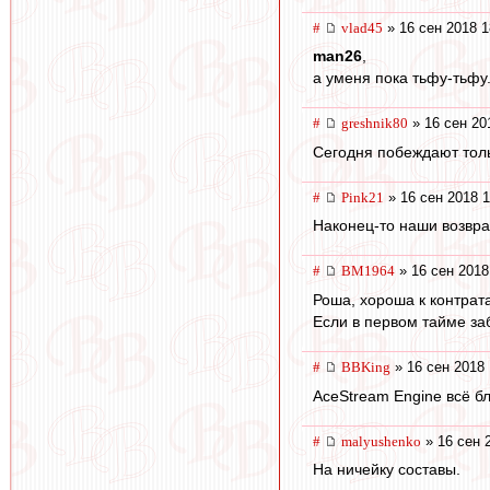
#
vlad45
» 16 сен 2018 1
man26
,
а уменя пока тьфу-тьфу
#
greshnik80
» 16 сен 20
Сегодня побеждают толь
#
Pink21
» 16 сен 2018 1
Наконец-то наши возвра
#
BM1964
» 16 сен 2018
Роша, хороша к контрат
Если в первом тайме за
#
BBKing
» 16 сен 2018 
AceStream Engine всё б
#
malyushenko
» 16 сен 
На ничейку составы.