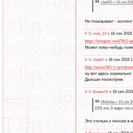
vlad45 » 16 сен 20
Не показывает - контент
#
vital_23
» 16 сен 2018 
https://livesport.ws/67015-
Может кому-нибудь пом
#
vlad45
» 16 сен 2018 1
http://soccer365-1.xyz/stre
ну вот здесь нормально 
Дальше посмотрим.
#
Помор10
» 16 сен 2018
Olddima » 16 сен 2
229 это 3 евро что 
Это столько,к пенсии в 