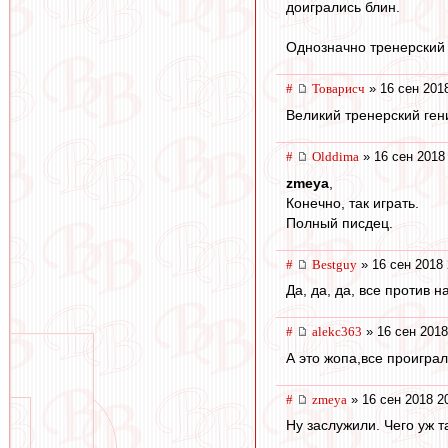
доигрались блин.
Однозначно тренерский
#
Товарисч
» 16 сен 201
Великий тренерский ген
#
Olddima
» 16 сен 2018
zmeya
,
Конечно, так играть.
Полный писдец.
#
Bestguy
» 16 сен 2018 
Да, да, да, все против 
#
alekc363
» 16 сен 2018
А это жопа,все проиграл
#
zmeya
» 16 сен 2018 2
Ну заслужили. Чего уж т