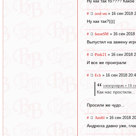
Ну как так то???? Какое 
#
irod sm
» 16 сен 2018 
Ну как так?((((
#
fanatSM
» 16 сен 2018 
Выпустил на замену игро
#
Pink21
» 16 сен 2018 2
И все же проиграли
#
Ech
» 16 сен 2018 20:
электроврач » 16 с
Как нас простили...
Просили же чудо...
#
Ansfil
» 16 сен 2018 20
Андрюха давно уже, гла