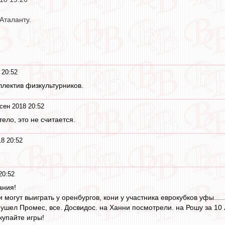
Аталанту.
 20:52
оллектив физкультурников.
сен 2018 20:52
ело, это не считается.
18 20:52
20:52
ания!
могут выиграть у оренбургов, кони у участника еврокубков уфы......
 ушел Промес, все. Досвидос. на Ханни посмотрели. на Рошу за 10
купайте игры!