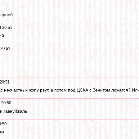
 проеб.
8 20:51
ий.
 20:51
20:51
нас несчастных жопу рвут, а потом под ЦСКА с Зенитом ложатся? И
 20:50
и,гавну!!жаль
0:50
ам