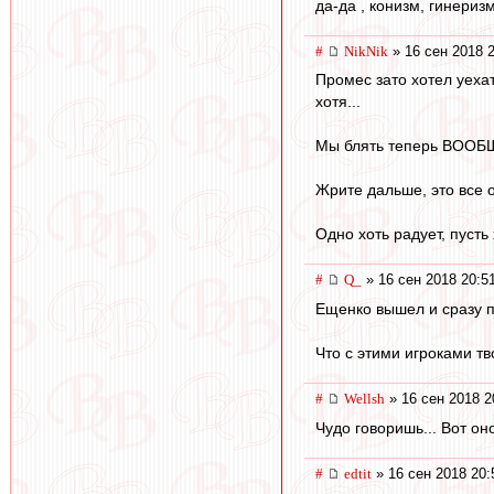
да-да , конизм, гинеризм
#
NikNik
» 16 сен 2018 
Промес зато хотел уехат
хотя...
Мы блять теперь ВООБЩЕ
Жрите дальше, это все от
Одно хоть радует, пусть
#
Q_
» 16 сен 2018 20:5
Ещенко вышел и сразу п
Что с этими игроками тв
#
Wellsh
» 16 сен 2018 2
Чудо говоришь... Вот он
#
edtit
» 16 сен 2018 20: