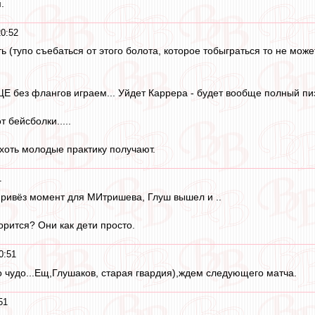
.
20:52
ь (тупо съебаться от этого болота, которое тобыграться то не може
 без флангов играем... Уйдет Каррера - будет вообще полный пиз
 бейсболки.....
 хоть молодые практику получают.
1
ривёз момент для МИтришева, Глуш вышел и ..
орится? Они как дети просто.
0:51
о чудо...Ещ,Глушаков, старая гвардия),ждем следующего матча.
51