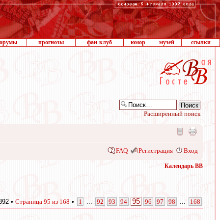
орумы
прогнозы
фан-клуб
юмор
музей
ссылки
Расширенный поиск
FAQ
Регистрация
Вход
Календарь ВВ
95
392 •
Страница
95
из
168
•
1
...
92
93
94
96
97
98
...
168