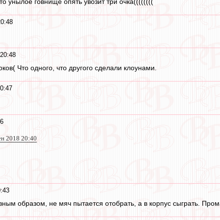
то унылое говнище опять увозит три очка((((((((
20:48
20:48
ков( Что одного, что другого сделали клоунами.
0:47
46
ен 2018 20:40
:43
вным образом, не мяч пытается отобрать, а в корпус сыграть. Пром