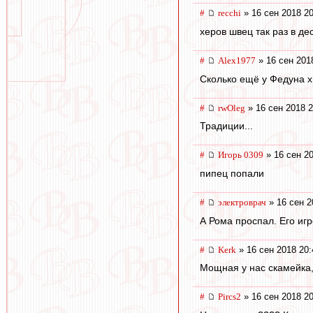
#
recchi
» 16 сен 2018 20
херов швец так раз в де
#
Alex1977
» 16 сен 201
Сколько ещё у Федуна х
#
rwOleg
» 16 сен 2018 2
Традиции...
#
Игорь 0309
» 16 сен 20
пипец попали
#
электроврач
» 16 сен 2
А Рома проспал. Его игр
#
Kerk
» 16 сен 2018 20:
Мощная у нас скамейка,
#
Pircs2
» 16 сен 2018 20