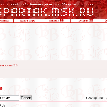
оманда
карта мира
магазин ВВ
гостевая ВВ
ф
вая книга ВВ
18
Сообщений: 8
0:55