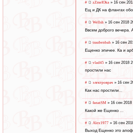
#
zZmeIOka
» 16 сен 201
Ещ и ДК на флангах обо
#
Wellsh
» 16 сен 2018 2
Ввсем доброго вечера. 
#
traubenbah
» 16 сен 20
Ещенко эпичее. Ка и ар
#
vlad45
» 16 сен 2018 2
простили нас
#
электроврач
» 16 сен 2
Как нас простили...
#
fanatSM
» 16 сен 2018 
Какой же Ещенко ...
#
Alex1977
» 16 сен 201
Выход Ещенко это апоф