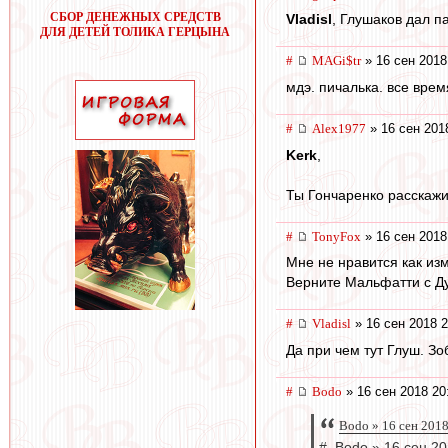
СБОР ДЕНЕЖНЫХ СРЕДСТВ
Vladisl
, Глушаков дал п
ДЛЯ ДЕТЕЙ ТОЛИКА ГЕРЦЫНА
#
MAGi$tr
» 16 сен 2018
мдэ. пичалька. все вре
#
Alex1977
» 16 сен 201
Kerk
,
Ты Гончаренко расскажи
#
TonyFox
» 16 сен 2018
Мне не нравится как из
Верните Мальфатти с Д
#
Vladisl
» 16 сен 2018 2
Да при чем тут Глуш. Зо
#
Bodo
» 16 сен 2018 20
Bodo » 16 сен 2018
# Bodo » 16 сен 20