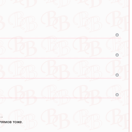
..
 лямов тоже.