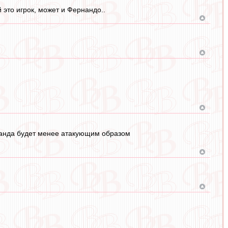
 это игрок, может и Фернандо..
оманда будет менее атакующим образом