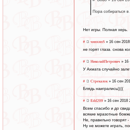
Пора собираться в 
Нет игры. Полная херь.
#
чннхнпS
» 16 сен 2018
не горят глаза. снова к
#
НиколайПетрович
» 16 
У Ахмата случайно залет
#
Стрекалок
» 16 сен 20
Блядь наигрались((((
#
Edd209
» 16 сен 2018 
Всем спасибо и до свид
всякие мразотные бомжи 
Не, правильно говорят -
Ну не можете играть, по