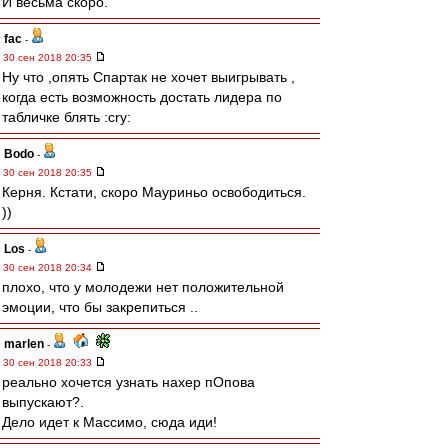
И весьма скоро.
fac
-
30 сен 2018 20:35
Ну что ,опять Спартак не хочет выигрывать ,
когда есть возможность достать лидера по
табличке блять :cry:
Bodo
-
30 сен 2018 20:35
Керня. Кстати, скоро Мауриньо освободиться.
))
Los
-
30 сен 2018 20:34
плохо, что у молодежи нет положительной
эмоции, что бы закрепиться ..
marlen
-
30 сен 2018 20:33
реально хочется узнать нахер пОпова
выпускают?.
Дело идет к Массимо, сюда иди!