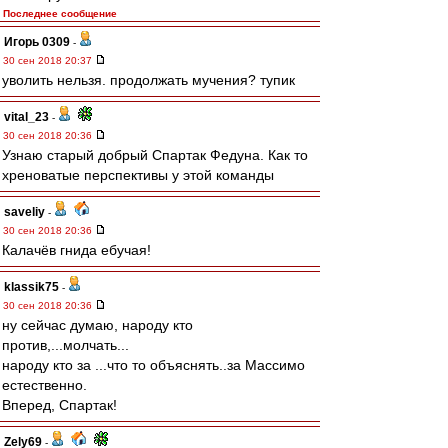
Последнее сообщение
Игорь 0309
-
30 сен 2018 20:37
уволить нельзя. продолжать мучения? тупик
vital_23
-
30 сен 2018 20:36
Узнаю старый добрый Спартак Федуна. Как то
хреноватые перспективы у этой команды
saveliy
-
30 сен 2018 20:36
Калачёв гнида ебучая!
klassik75
-
30 сен 2018 20:36
ну сейчас думаю, народу кто
против,...молчать...
народу кто за ...что то объяснять..за Массимо
естественно.
Вперед, Спартак!
Zely69
-