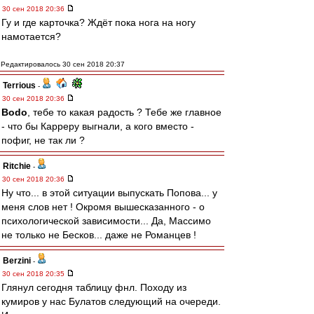
30 сен 2018 20:36
Гу и где карточка? Ждёт пока нога на ногу
намотается?
Редактировалось 30 сен 2018 20:37
Terrious
-
30 сен 2018 20:36
Bodo
, тебе то какая радость ? Тебе же главное
- что бы Карреру выгнали, а кого вместо -
пофиг, не так ли ?
Ritchie
-
30 сен 2018 20:36
Ну что... в этой ситуации выпускать Попова... у
меня слов нет ! Окромя вышесказанного - о
психологической зависимости... Да, Массимо
не только не Бесков... даже не Романцев !
Berzini
-
30 сен 2018 20:35
Глянул сегодня таблицу фнл. Походу из
кумиров у нас Булатов следующий на очереди.