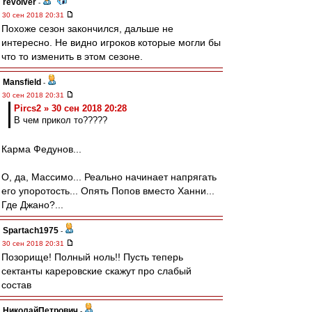
revolver
-
30 сен 2018 20:31
Похоже сезон закончился, дальше не
интересно. Не видно игроков которые могли бы
что то изменить в этом сезоне.
Mansfield
-
30 сен 2018 20:31
Pircs2 » 30 сен 2018 20:28
В чем прикол то?????
Карма Федунов...
О, да, Массимо... Реально начинает напрягать
его упоротость... Опять Попов вместо Ханни...
Где Джано?...
Spartach1975
-
30 сен 2018 20:31
Позорище! Полный ноль!! Пусть теперь
сектанты кареровские скажут про слабый
состав
НиколайПетрович
-