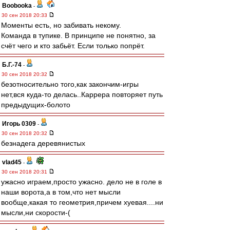
Boobooka
-
30 сен 2018 20:33
Моменты есть, но забивать некому.
Команда в тупике. В принципе не понятно, за
счёт чего и кто забьёт. Если только попрёт.
Б.Г.-74
-
30 сен 2018 20:32
безотносительно того,как закончим-игры
нет,вся куда-то делась..Каррера повторяет путь
предыдущих-болото
Игорь 0309
-
30 сен 2018 20:32
безнадега деревянистых
vlad45
-
30 сен 2018 20:31
ужасно играем,просто ужасно. дело не в голе в
наши ворота,а в том,что нет мысли
вообще,какая то геометрия,причем хуевая....ни
мысли,ни скорости-(