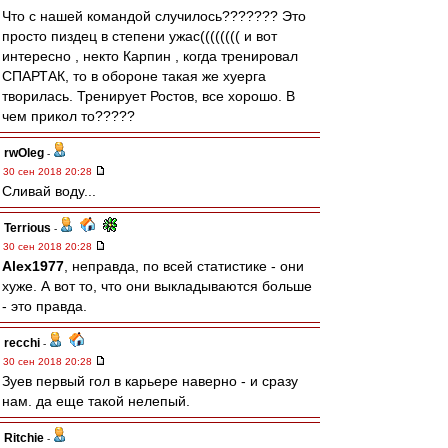
Что с нашей командой случилось??????? Это
просто пиздец в степени ужас(((((((( и вот
интересно , некто Карпин , когда тренировал
СПАРТАК, то в обороне такая же хуерга
творилась. Тренирует Ростов, все хорошо. В
чем прикол то?????
rwOleg
-
30 сен 2018 20:28
Сливай воду...
Terrious
-
30 сен 2018 20:28
Alex1977
, неправда, по всей статистике - они
хуже. А вот то, что они выкладываются больше
- это правда.
recchi
-
30 сен 2018 20:28
Зуев первый гол в карьере наверно - и сразу
нам. да еще такой нелепый.
Ritchie
-