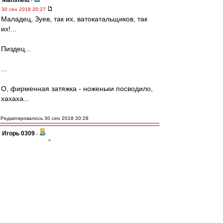
Mansfield
-
30 сен 2018 20:27
Маладец, Зуев, так их, ватокатальщиков, так
их!...
Пиздец...
...
О, фирменная затяжка - ноженьки посводило,
хахаха...
Редактировалось 30 сен 2018 20:28
Игорь 0309
-
30 сен 2018 20:27
вот так. приехали. Похоже Каррера едет в
Аталанту
mp
-
30 сен 2018 20:26
Какой же пиздец лютый
MAGi$tr
-