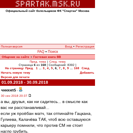
Официальный сайт болельщиков ФК "Спартак" Москва
Полная версия
Вход
•
Регистрация
FAQ
•
Поиск
Общение на сайте
Гостевая книга ВВ
»
Пред. тема
|
След. тема
Страница
6
из
168
[ Сообщений: 8392 ]
На страницу
Пред.
1
...
3
,
4
,
5
,
6
,
7
,
8
,
9
...
168
След.
Начать новую тему
Добавить
Версия для печати
01.09.2018 - 30.09.2018
чннхнпS
-
30 сен 2018 20:37
а вы, друзья, как ни садитесь... в смысле как
вас ни расстанавливай...
если уж проёбан матч, так отпинайте Гацкана,
Гулиева, Калачёва ТАК, чтоб всю оставшуюся
карьеру помнили, что против СМ не стоит
нагло грубить.