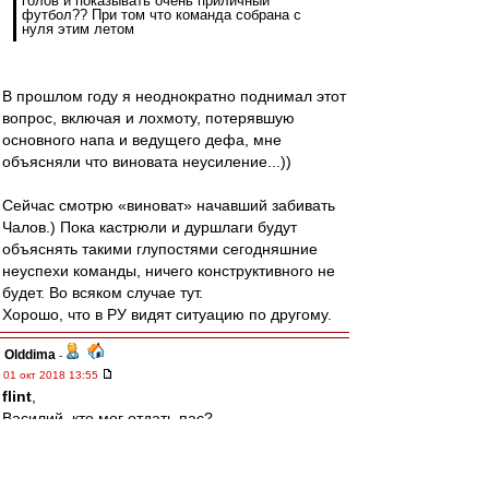
голов и показывать очень приличный
футбол?? При том что команда собрана с
нуля этим летом
В прошлом году я неоднократно поднимал этот
вопрос, включая и лохмоту, потерявшую
основного напа и ведущего дефа, мне
объясняли что виновата неусиление...))
Сейчас смотрю «виноват» начавший забивать
Чалов.) Пока кастрюли и дуршлаги будут
объяснять такими глупостями сегодняшние
неуспехи команды, ничего конструктивного не
будет. Во всяком случае тут.
Хорошо, что в РУ видят ситуацию по другому.
Olddima
-
01 окт 2018 13:55
flint
,
Василий, кто мог отдать пас?
Давайте по порядку.
Комбаров? Да наверное один из 5