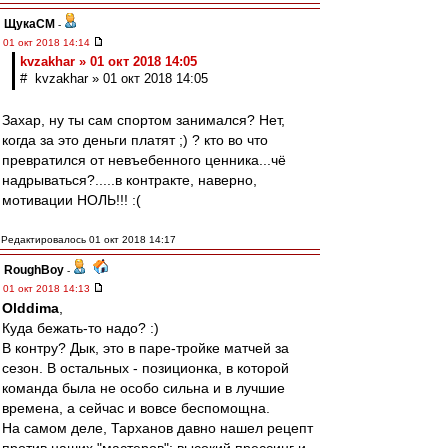
ЩукаСМ
-
01 окт 2018 14:14
kvzakhar » 01 окт 2018 14:05
# kvzakhar » 01 окт 2018 14:05
Захар, ну ты сам спортом занимался? Нет,
когда за это деньги платят ;) ? кто во что
превратился от невъебенного ценника...чё
надрываться?.....в контракте, наверно,
мотивации НОЛЬ!!! :(
Редактировалось 01 окт 2018 14:17
RoughBoy
-
01 окт 2018 14:13
Olddima
,
Куда бежать-то надо? :)
В контру? Дык, это в паре-тройке матчей за
сезон. В остальных - позиционка, в которой
команда была не особо сильна и в лучшие
времена, а сейчас и вовсе беспомощна.
На самом деле, Тарханов давно нашел рецепт