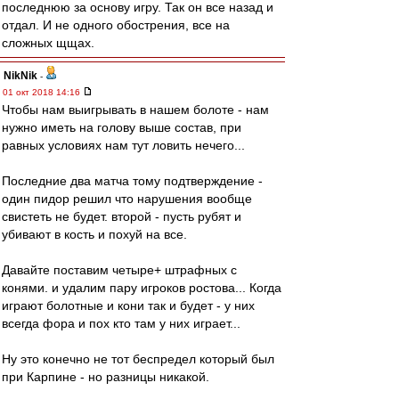
последнюю за основу игру. Так он все назад и
отдал. И не одного обострения, все на
сложных щщах.
NikNik
-
01 окт 2018 14:16
Чтобы нам выигрывать в нашем болоте - нам
нужно иметь на голову выше состав, при
равных условиях нам тут ловить нечего...
Последние два матча тому подтверждение -
один пидор решил что нарушения вообще
свистеть не будет. второй - пусть рубят и
убивают в кость и похуй на все.
Давайте поставим четыре+ штрафных с
конями. и удалим пару игроков ростова... Когда
играют болотные и кони так и будет - у них
всегда фора и пох кто там у них играет...
Ну это конечно не тот беспредел который был
при Карпине - но разницы никакой.