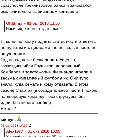
сразупосле трехлитровой банки и занимался
исключительно выбиванием контракта.
Olddima » 01 окт 2018 13:55
Василий, кто мог отдать пас?
Я, конечно, могу поднять статистику и ответить
по пунктам и с цифрами, но позволь я чисто по
ощущениям.
Год назад даже бездарность Ещенко,
зазвездившийся Глушаков, деревянный
Комбаров и толстожопый Фернандо играли в
весьма симпатичный футбольчик. Они тупо
знали, куда бежать и кому отдавать. В этом
сезоне Спартак (в созидательной части!) похож
на дворовую команду - без структуры, без
идеи, без ничего вообще.
Не так?
митхун
-
01 окт 2018 14:12
Alex1977 » 01 окт 2018 13:59
У коней опытные игроки?))) По сравнению с