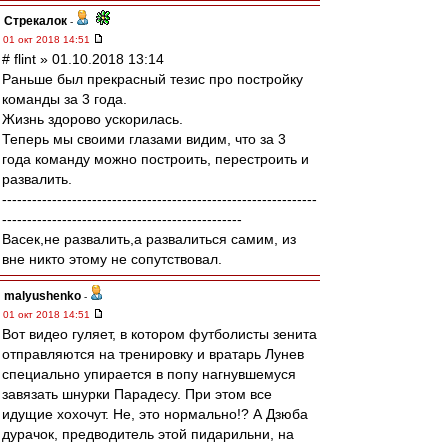
Стрекалок
-
01 окт 2018 14:51
# flint » 01.10.2018 13:14
Раньше был прекрасный тезис про постройку
команды за 3 года.
Жизнь здорово ускорилась.
Теперь мы своими глазами видим, что за 3
года команду можно построить, перестроить и
развалить.
---------------------------------------------------------------
------------------------------------------------
Васек,не развалить,а развалиться самим, из
вне никто этому не сопутствовал.
malyushenko
-
01 окт 2018 14:51
Вот видео гуляет, в котором футболисты зенита
отправляются на тренировку и вратарь Лунев
специально упирается в попу нагнувшемуся
завязать шнурки Парадесу. При этом все
идущие хохочут. Не, это нормально!? А Дзюба
дурачок, предводитель этой пидарильни, на