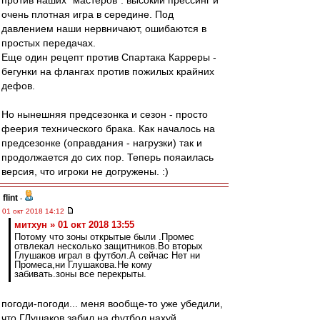
против наших "мастеров": высокий прессинг и
очень плотная игра в середине. Под
давлением наши нервничают, ошибаются в
простых передачах.
Еще один рецепт против Спартака Карреры -
бегунки на флангах против пожилых крайних
дефов.
Но нынешняя предсезонка и сезон - просто
феерия технического брака. Как началось на
предсезонке (оправдания - нагрузки) так и
продолжается до сих пор. Теперь пояаилась
версия, что игроки не догружены. :)
flint
-
01 окт 2018 14:12
митхун » 01 окт 2018 13:55
Потому что зоны открытые были .Промес
отвлекал несколько защитников.Во вторых
Глушаков играл в футбол.А сейчас Нет ни
Промеса,ни Глушакова.Не кому
забивать.зоны все перекрыты.
погоди-погоди... меня вообще-то уже убедили,
что ГЛушаков забил на футбол нахуй