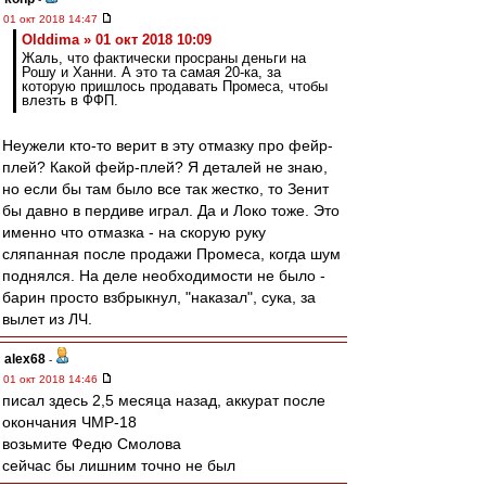
01 окт 2018 14:47
Olddima » 01 окт 2018 10:09
Жаль, что фактически просраны деньги на
Рошу и Ханни. А это та самая 20-ка, за
которую пришлось продавать Промеса, чтобы
влезть в ФФП.
Неужели кто-то верит в эту отмазку про фейр-
плей? Какой фейр-плей? Я деталей не знаю,
но если бы там было все так жестко, то Зенит
бы давно в пердиве играл. Да и Локо тоже. Это
именно что отмазка - на скорую руку
сляпанная после продажи Промеса, когда шум
поднялся. На деле необходимости не было -
барин просто взбрыкнул, "наказал", сука, за
вылет из ЛЧ.
alex68
-
01 окт 2018 14:46
писал здесь 2,5 месяца назад, аккурат после
окончания ЧМР-18
возьмите Федю Смолова
сейчас бы лишним точно не был