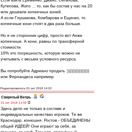
Если взять Еременко, Джано, Селихова,
Кутепова, Жиго ... то, как бы состав у нас на 20
млн дешевле копеечных коней.
А если Глушакова, Комбарова и Ещенко, то
копеечные кони стоят в два раза больше.
Но я не сторонник цифр, просто вот Анжи
копеечные. А кони, равны по трансферной
стоимости.
10% это погрешность, которую можно не
учитывать с весьма условного ресурса.
Вы попробуйте Адриано продать :)))))))))))))))
или Фернандеса например.
Редактировалось 01 окт 2018 14:02
Свирепый Вепрь
-
01 окт 2018 13:59
Здесь дело не только в составе и
индивидуальных качествах игроков. Те же
Краснодар, конюшня, Ростов - ОБЪЕДИНЕНЫ
общей ИДЕЕЙ! Они играют за себя, за