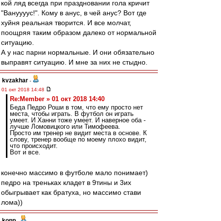
кой ляд всегда при праздновании гола кричит
"Вануууус!". Кому в анус, в чей анус? Вот где
хуйня реальная творится. И все молчат,
поощряя таким образом далеко от нормальной
ситуацию.
А у нас парни нормальные. И они обязательно
выправят ситуацию. И мне за них не стыдно.
kvzakhar
-
01 окт 2018 14:48
Re:Member » 01 окт 2018 14:40
Беда Педро Роши в том, что ему просто нет
места, чтобы играть. В футбол он играть
умеет. И Ханни тоже умеет. И наверное оба -
лучше Ломовицкого или Тимофеева.
Просто им тренер не видит места в основе. К
слову, тренер вообще по моему плохо видит,
что происходит.
Вот и все.
конечно массимо в футболе мало понимает)
педро на треньках кладет в 9тины и 3их
обыгрывает как братуха, но массимо стави
лома))
konp
-