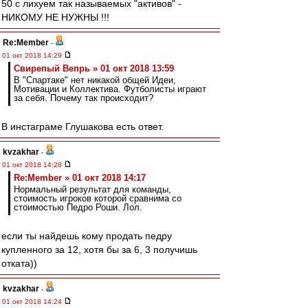
50 с лихуем так называемых "активов" -
НИКОМУ НЕ НУЖНЫ !!!
Re:Member
-
01 окт 2018 14:29
Свирепый Вепрь » 01 окт 2018 13:59
В "Спартаке" нет никакой общей Идеи,
Мотивации и Коллектива. Футболисты играют
за себя. Почему так происходит?
В инстаграме Глушакова есть ответ.
kvzakhar
-
01 окт 2018 14:28
Re:Member » 01 окт 2018 14:17
Нормальный результат для команды,
стоимость игроков которой сравнима со
стоимостью Педро Роши. Лол.
если ты найдешь кому продать педру
купленного за 12, хотя бы за 6, 3 получишь
отката))
kvzakhar
-
01 окт 2018 14:24