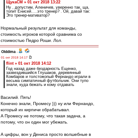
ЩукаСМ » 01 окт 2018 13:22
Ну , допустим, Аленичев, уверенно так, ща,
топит Енисей.....это тренер? . Ой, давай так:
Это тренер-мативатор?
Нормальный результат для команды,
стоимость игроков которой сравнима со
стоимостью Педро Роши. Лол.
Olddima
-
01 окт 2018 14:17
flint » 01 окт 2018 14:12
Год назад даже бездарность Ещенко,
зазвездившийся Глушаков, деревянный
Комбаров и толстожопый Фернандо играли в
весьма симпатичный футбольчик. Они тупо
знали, куда бежать и кому отдавать
Василий. Пять!
Конечно знали, Промесу ))) ну или Фернандо,
который их кирпичи обрабатывал.
А Промесу не потому, что такая задача, а
потому, что он один мог убежать.
А цифры, вон у Дениса просто волшебные в