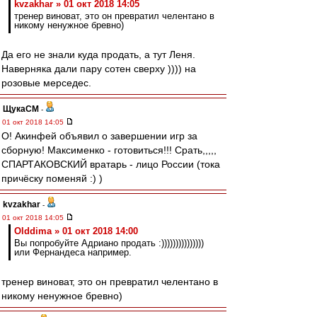
kvzakhar » 01 окт 2018 14:05
тренер виноват, это он превратил челентано в
никому ненужное бревно)
Да его не знали куда продать, а тут Леня.
Наверняка дали пару сотен сверху )))) на
розовые мерседес.
ЩукаСМ
-
01 окт 2018 14:05
О! Акинфей объявил о завершении игр за
сборную! Максименко - готовиться!!! Срать,,,,,
СПАРТАКОВСКИЙ вратарь - лицо России (тока
причёску поменяй :) )
kvzakhar
-
01 окт 2018 14:05
Olddima » 01 окт 2018 14:00
Вы попробуйте Адриано продать :)))))))))))))))
или Фернандеса например.
тренер виноват, это он превратил челентано в
никому ненужное бревно)