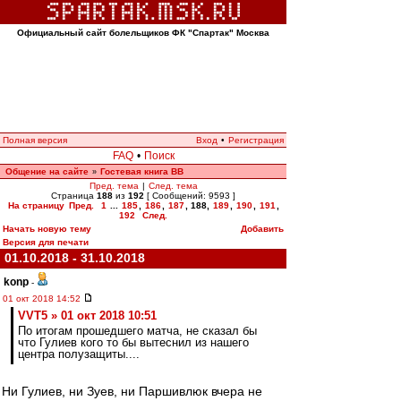
Официальный сайт болельщиков ФК "Спартак" Москва
Полная версия
Вход
•
Регистрация
FAQ
•
Поиск
Общение на сайте
Гостевая книга ВВ
»
Пред. тема
|
След. тема
Страница
188
из
192
[ Сообщений: 9593 ]
На страницу
Пред.
1
...
185
,
186
,
187
,
188
,
189
,
190
,
191
,
192
След.
Начать новую тему
Добавить
Версия для печати
01.10.2018 - 31.10.2018
konp
-
01 окт 2018 14:52
VVT5 » 01 окт 2018 10:51
По итогам прошедшего матча, не сказал бы
что Гулиев кого то бы вытеснил из нашего
центра полузащиты....
Ни Гулиев, ни Зуев, ни Паршивлюк вчера не