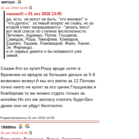
митхун
-
01 окт 2018 14:05
чннхнпS » 01 окт 2018 13:45
да, есть. не могут не быть: "кто виноват" и
"что делать". за певый вопрос не скажу, но за
второй ответ напрашивается - "резать мясо".
вот мой список по степени бесполезности:
Петкович, Адриано, Попов, Глушаков,
Самедов, Роша, Тимофеев, Комбаров,
Ещенко, Ташаев, Ломовицкий, Жано, Ханни,
Зе, Фернандо.
и от первых девяти я бы избавился уже
зимой.
Сказки.Кто их купит.Рошу вроде хотят в
Бразилии.но врядли за большие деньги за 5-6
возможно возмут.А мы его взяли за 12.Попова
точно никто не купит за его ценик.Глущакова и
Комбарова то же можно отдать только за
копейки.Но кто им заплату платить будет.Без
драки они не уйдут бесплатно.
Редактировалось 01 окт 2018 14:06
Olddima
-
01 окт 2018 14:00