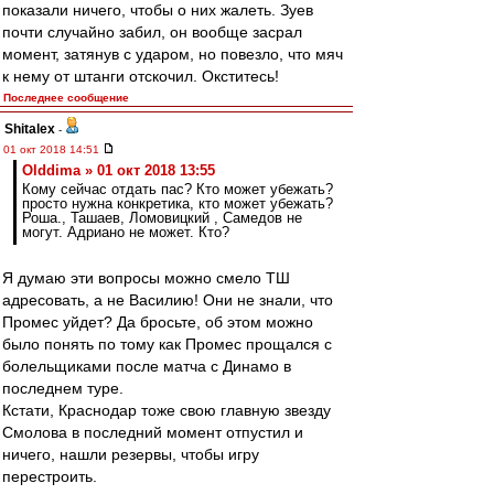
показали ничего, чтобы о них жалеть. Зуев
почти случайно забил, он вообще засрал
момент, затянув с ударом, но повезло, что мяч
к нему от штанги отскочил. Окститесь!
Последнее сообщение
Shitalex
-
01 окт 2018 14:51
Olddima » 01 окт 2018 13:55
Кому сейчас отдать пас? Кто может убежать?
просто нужна конкретика, кто может убежать?
Роша., Ташаев, Ломовицкий , Самедов не
могут. Адриано не может. Кто?
Я думаю эти вопросы можно смело ТШ
адресовать, а не Василию! Они не знали, что
Промес уйдет? Да бросьте, об этом можно
было понять по тому как Промес прощался с
болельщиками после матча с Динамо в
последнем туре.
Кстати, Краснодар тоже свою главную звезду
Смолова в последний момент отпустил и
ничего, нашли резервы, чтобы игру
перестроить.