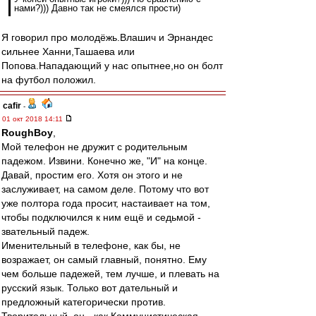
нами?))) Давно так не смеялся прости)
Я говорил про молодёжь.Влашич и Эрнандес
сильнее Ханни,Ташаева или
Попова.Нападающий у нас опытнее,но он болт
на футбол положил.
cafir
-
01 окт 2018 14:11
RoughBoy
,
Мой телефон не дружит с родительным
падежом. Извини. Конечно же, "И" на конце.
Давай, простим его. Хотя он этого и не
заслуживает, на самом деле. Потому что вот
уже полтора года просит, настаивает на том,
чтобы подключился к ним ещё и седьмой -
звательный падеж.
Именительный в телефоне, как бы, не
возражает, он самый главный, понятно. Ему
чем больше падежей, тем лучше, и плевать на
русский язык. Только вот дательный и
предложный категорически против.