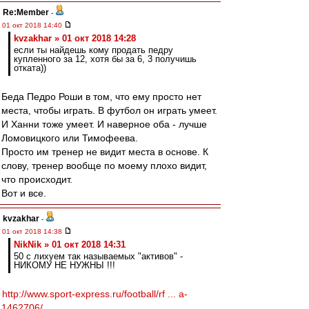
Re:Member
-
01 окт 2018 14:40
kvzakhar » 01 окт 2018 14:28
если ты найдешь кому продать педру
купленного за 12, хотя бы за 6, 3 получишь
отката))
Беда Педро Роши в том, что ему просто нет
места, чтобы играть. В футбол он играть умеет.
И Ханни тоже умеет. И наверное оба - лучше
Ломовицкого или Тимофеева.
Просто им тренер не видит места в основе. К
слову, тренер вообще по моему плохо видит,
что происходит.
Вот и все.
kvzakhar
-
01 окт 2018 14:38
NikNik » 01 окт 2018 14:31
50 с лихуем так называемых "активов" -
НИКОМУ НЕ НУЖНЫ !!!
http://www.sport-express.ru/football/rf ... a-
1462706/