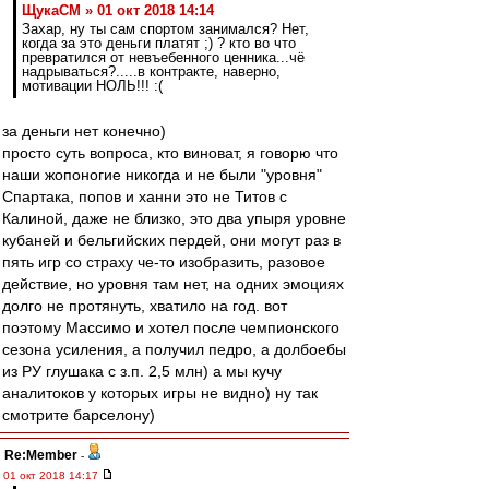
ЩукаСМ » 01 окт 2018 14:14
Захар, ну ты сам спортом занимался? Нет,
когда за это деньги платят ;) ? кто во что
превратился от невъебенного ценника...чё
надрываться?.....в контракте, наверно,
мотивации НОЛЬ!!! :(
за деньги нет конечно)
просто суть вопроса, кто виноват, я говорю что
наши жопоногие никогда и не были "уровня"
Спартака, попов и ханни это не Титов с
Калиной, даже не близко, это два упыря уровне
кубаней и бельгийских пердей, они могут раз в
пять игр со страху че-то изобразить, разовое
действие, но уровня там нет, на одних эмоциях
долго не протянуть, хватило на год. вот
поэтому Массимо и хотел после чемпионского
сезона усиления, а получил педро, а долбоебы
из РУ глушака с з.п. 2,5 млн) а мы кучу
аналитоков у которых игры не видно) ну так
смотрите барселону)
Re:Member
-
01 окт 2018 14:17