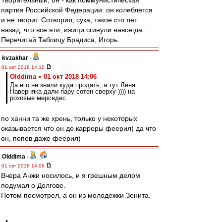
Творительный, он - как Коммунистическая
партия Российской Федерации: он колеблется
и не творит. Сотворил, сука, такое сто лет
назад, что все яти, ижици сгинули навсегда...
Перечитай Таблицу Брадиса, Игорь.
kvzakhar
-
01 окт 2018 14:10
Olddima » 01 окт 2018 14:06
Да его не знали куда продать, а тут Леня.
Наверняка дали пару сотен сверху )))) на
розовые мерседес.
по ханни та же хрень, только у некоторых
оказывается что он до карреры феерил) да что
он, попов даже феерил)
Olddima
-
01 окт 2018 14:06
Вчера Анжи носилось, и я грешным делом
подумал о Долгове.
Потом посмотрел, а он из молодежки Зенита.