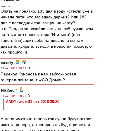
........
Опять не понятно, 183 дня в году истекли уже в
начале лета! Что его здесь держит? Или 183
дня с последней транзакции на карту?
п.с. Пардон за назойливость, но всё лучше, чем
читать этого провокатора "Ититьего" (поп
Гапон, бля)сидит себе на диване. а вы там
давайте. хуярьте. всех...я в новостях посмотрю
как прошло! :(
saveliy
-
31 окт 2018 20:37
Переход Кононова к нам заблокировал
генерал-лейтенант ФСО Дюмин?
Nikiforoff
-
31 окт 2018 20:27
ANDY-rws » 31 окт 2018 20:20
У меня имха что теперь как луана будут так же
искать тренера, а тренировать будет рианча и
отжигать дальше на прессухах про триста