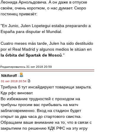
Леонида Арнольдовича. А он даже в отпуске
своём, очень коротком, о нас думает. Скоро
гостинец привезёт:
"En Junio, Julen Lopetegui estaba preparando a
España para disputar el Mundial.
Cuatro meses más tarde, Julen ha sido destituido
por el Real Madrid y algunos medios le sitúan en
la órbita del Spartak de Moscú
."
Редактировалось 31 окт 2018 20:59
Nikiforoff
-
31 окт 2018 20:54
Трибуна б тут инсайдируют товарищи закрыта.
Кдк рфс виноват.
Во избежание трудностей с проходом на
трибуны просим вас прибывать на матч
заблаговременно. Вход на стадион будет
открыт за два часа до стартового свистка.
Обращаем ваше внимание на то, что в связи с
закрытием по решению КДК РФС на эту игру