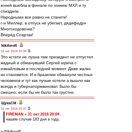
коней выебла в финале по хоккею МХЛ и ту
спиздили.
Народными все равно не станете!
г-н Миллер, в отпуск не убегает, дядяфедун
Многоходовочка?
Вперёд Спартак!
Nikiforoff
-
31 окт 2018 20:39
Это кстати не луана там президент не отпустил
жадный и обманувший Сергей юрича с
измайловым в последний момент. Даже жалко
их становится. И в бразилии обманули честных
человеков и тут как лучше хотели а вышло как
всегда и губернатормвиноват. Было бы
смешно, если бы не было так грустно.
ЩукаСМ
-
31 окт 2018 20:37
FIREMAN » 31 окт 2018 20:04
нашем случае 183 дня в году,
+ Nikiforoff