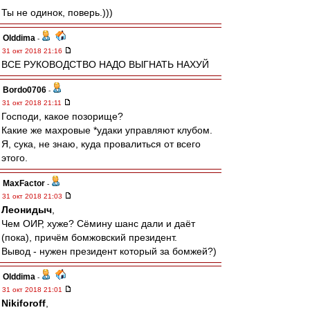
Ты не одинок, поверь.)))
Olddima
-
31 окт 2018 21:16
ВСЕ РУКОВОДСТВО НАДО ВЫГНАТЬ НАХУЙ
Bordo0706
-
31 окт 2018 21:11
Господи, какое позорище?
Какие же махровые *удаки управляют клубом.
Я, сука, не знаю, куда провалиться от всего
этого.
MaxFactor
-
31 окт 2018 21:03
Леонидыч
,
Чем ОИР, хуже? Сёмину шанс дали и даёт
(пока), причём бомжовский президент.
Вывод - нужен президент который за бомжей?)
Olddima
-
31 окт 2018 21:01
Nikiforoff
,