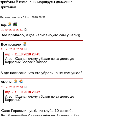
трибуны B изменены маршруты движения
зрителей.
Редактировалось 31 окт 2018 20:58
mp
-
31 окт 2018 20:52
Все пропало
, А где написано,что сам ушел?))
Все пропало
-
31 окт 2018 20:51
mp » 31.10.2018 20:45
А вот Юхана почему убрали не за долго до
Карреры? Вопрос? Вопрос.
А где написано, что его убрали, а не сам ушел?
VNV_N
-
31 окт 2018 20:51
mp » 31.10.2018 20:45
А вот Юхана почему убрали не за долго до
Карреры?
Юхан Гераськин ушёл из клуба 10 сентября.
До 10 сентября Спартак шёл на 2 месте и без