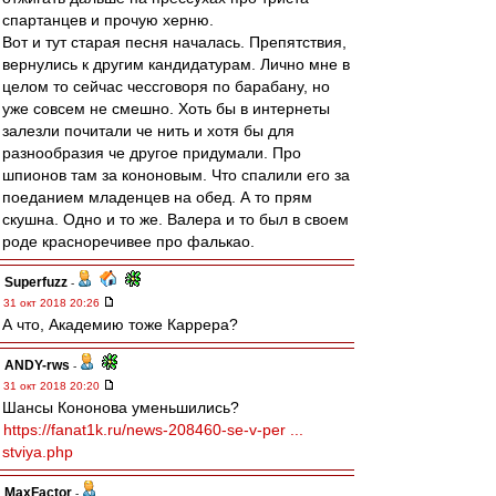
спартанцев и прочую херню.
Вот и тут старая песня началась. Препятствия,
вернулись к другим кандидатурам. Лично мне в
целом то сейчас чессговоря по барабану, но
уже совсем не смешно. Хоть бы в интернеты
залезли почитали че нить и хотя бы для
разнообразия че другое придумали. Про
шпионов там за кононовым. Что спалили его за
поеданием младенцев на обед. А то прям
скушна. Одно и то же. Валера и то был в своем
роде красноречивее про фалькао.
Superfuzz
-
31 окт 2018 20:26
А что, Академию тоже Каррера?
ANDY-rws
-
31 окт 2018 20:20
Шансы Кононова уменьшились?
https://fanat1k.ru/news-208460-se-v-per ...
stviya.php
MaxFactor
-