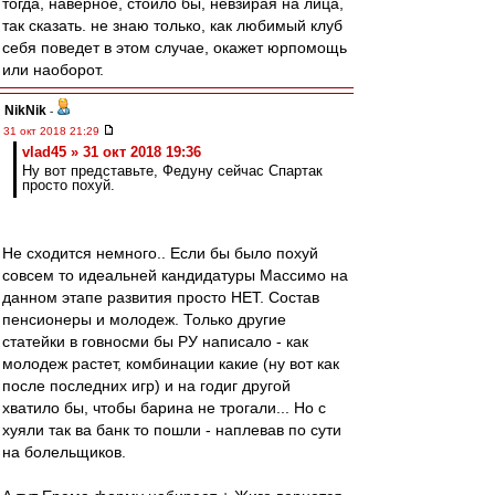
тогда, наверное, стоило бы, невзирая на лица,
так сказать. не знаю только, как любимый клуб
себя поведет в этом случае, окажет юрпомощь
или наоборот.
NikNik
-
31 окт 2018 21:29
vlad45 » 31 окт 2018 19:36
Ну вот представьте, Федуну сейчас Спартак
просто похуй.
Не сходится немного.. Если бы было похуй
совсем то идеальней кандидатуры Массимо на
данном этапе развития просто НЕТ. Состав
пенсионеры и молодеж. Только другие
статейки в говносми бы РУ написало - как
молодеж растет, комбинации какие (ну вот как
после последних игр) и на годиг другой
хватило бы, чтобы барина не трогали... Но с
хуяли так ва банк то пошли - наплевав по сути
на болельщиков.