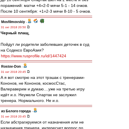
поражений: матчи +4=2-0 мячи 5-1 - 14 очков.
После 10 сентября: +1=2-3 мячи 8-10 - 5 очков.
Mosfilmovskiy
-
31 окт 2018 20:50
Черный плащ
,
Пойдут ли родители заболевших деточек в суд
на Содексо ЕвроАзия?
https://www.rusprofile.ru/id/1447424
Rostov-Don
-
31 окт 2018 20:45
А я вот смотрю на этот трэшак с тренерами-
Кононов, не Кононов, космосСтас,
Валераверим и думаю....уже на третью игру
идёт и.о. Неужели Спартак не заслужил
тренера. Нормального. Не и.о.
из Белого города
-
31 окт 2018 20:45
Если абстрагируемся от назначения или не
назначения тренера, интересует вопрос по