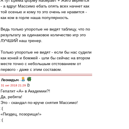
А тут Ерема форму набирает + Жиго вернется
- а вдруг Массимо ебать опять всех начнет как
той осенью и кому то это очень не нравится -
как ком в горле наша популярность.
Ведь только упоротые не видят таблицу, что по
результату за одинаковое количество игр это
ЛУЧШИЙ наш тренер.
Только упоротые не видят - если бы нас судили
как коней и бомжей - шли бы сейчас на втором
месте точно с небольшым отстованием от
первого - даже с этим составом.
Леонидыч
-
31 окт 2018 21:29
Гепатит «А» в Академии?!
Да, ребята!
Это - скандал по-круче снятия Массимо!
:(
«Пиздец, позорище!»
:(