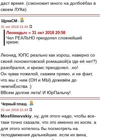
даст время. (сэкономит много на долбоёбах в
своем ЛУКе)
ЩукаСМ
-
31 окт 2018 21:34
Леонидыч » 31 окт 2018 20:58
Чел РЕАЛЬНО преодолел сложнейший
кризис
Леонид, ЮПС реально как хорош, наверно со
своей лохомотовской ромашкой(а где её нет?)
разобрался, и кризис преодолел...но!
Он чувак пожилой, скажем прямо, и не факт,
что мы с ним (ОН и МЫ) доживём до
чемпиЁнства :)
ВВсем долгие лета! И ЮрПалычу!
Черный плащ
-
31 окт 2018 21:33
Mosfilmovskiy
, ну, для этого надо, чтобы все-
таки точно сказали, что это именно их косяк. а
для этого хотелось бы посмотреть на
телодвижения дальнейшие. если их вина,