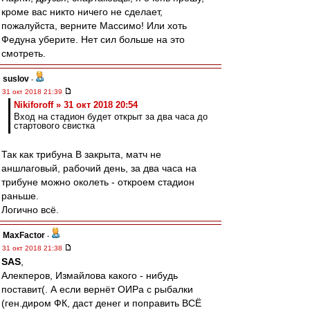
кроме вас никто ничего не сделает,
пожалуйста, верните Массимо! Или хоть
Федуна уберите. Нет сил больше на это
смотреть.
suslov
-
31 окт 2018 21:39
Nikiforoff » 31 окт 2018 20:54
Вход на стадион будет открыт за два часа до
стартового свистка
Так как трибуна B закрыта, матч не
аншлаговый, рабочий день, за два часа на
трибуне можно околеть - откроем стадион
раньше.
Логично всё.
MaxFactor
-
31 окт 2018 21:38
SAS
,
Алекперов, Измайлова какого - нибудь
поставит(. А если вернёт ОИРа с рыбалки
(ген.диром ФК, даст денег и поправить ВСЁ