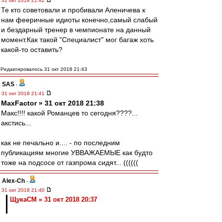
31 окт 2018 21:42
Те кто советовали и пробивали Аленичева к
нам фееричные идиоты конечно,самый слабый
и бездарный тренер в чемпионате на данный
момент.Как такой "Специалист" мог багаж хоть
какой-то оставить?
Редактировалось 31 окт 2018 21:43
SAS
-
31 окт 2018 21:41
MaxFactor » 31 окт 2018 21:38
Макс!!!! какой Романцев то сегодня????...
акстись...
как не печально и.... - по последним
публикациям многие УВВАЖАЕМЫЕ как будто
тоже на подсосе от газпрома сидят... ((((((
Alex-Ch
-
31 окт 2018 21:40
ЩукаСМ » 31 окт 2018 20:37