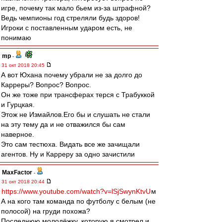
игре, почему так мало бьем из-за штрафной?
Ведь чемпионы год стреляли будь здоров!
Игроки с поставленным ударом есть, не
понимаю
mp
-
31 окт 2018 20:45
А вот Юхана почему убрали не за долго до
Карреры? Вопрос? Вопрос.
Он же тоже при трансферах терся с Трабуккой
и Гурцкая.
Этож не Измайлов.Его бы и слушать не стали
на эту тему да и не отважился бы сам
наверное.
Это сам тестюха. Видать все же зачищали
агентов. Ну и Карреру за одно зачистили
MaxFactor
-
31 окт 2018 20:44
https://www.youtube.com/watch?v=lSjSwynKtvU
м
А на кого там команда по футболу с белым (не
полосой) на груди похожа?
Последнюю молодёжку, которую я смотрел и