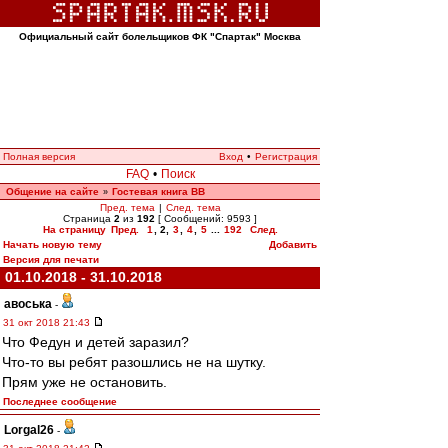
Официальный сайт болельщиков ФК "Спартак" Москва
Полная версия
Вход
•
Регистрация
FAQ
•
Поиск
Общение на сайте
Гостевая книга ВВ
»
Пред. тема
|
След. тема
Страница
2
из
192
[ Сообщений: 9593 ]
На страницу
Пред.
1
,
2
,
3
,
4
,
5
...
192
След.
Начать новую тему
Добавить
Версия для печати
01.10.2018 - 31.10.2018
авоська
-
31 окт 2018 21:43
Что Федун и детей заразил?
Что-то вы ребят разошлись не на шутку.
Прям уже не остановить.
Последнее сообщение
Lorgal26
-