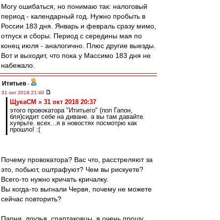
Могу ошибаться, но понимаю так: налоговый
период - календарный год. Нужно пробыть в
России 183 дня. Январь и февраль сразу мимо,
отпуск и сборы. Период с середины мая по
конец июля - аналогично. Плюс другие выезды.
Вот и выходит, что пока у Массимо 183 дня не
набежало.
Ититьев
-
31 окт 2018 21:40
ЩукаСМ » 31 окт 2018 20:37
этого провокатора "Ититьего" (поп Гапон,
бля)сидит себе на диване. а вы там давайте.
хуярьте. всех...я в новостях посмотрю как
прошло! :(
Почему провокатора? Вас что, расстреляют за
это, побьют, оштрафуют? Чем вы рискуете?
Всего-то нужно кричать кричалку.
Вы когда-то выгнали Червя, почему не можете
сейчас повторить?
Парни, друзья, спартаковцы, я очень прошу,