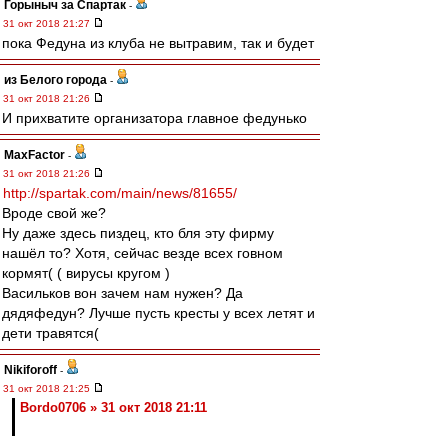
Горыныч за Спартак
-
31 окт 2018 21:27
пока Федуна из клуба не вытравим, так и будет
из Белого города
-
31 окт 2018 21:26
И прихватите организатора главное федунько
MaxFactor
-
31 окт 2018 21:26
http://spartak.com/main/news/81655/
Вроде свой же?
Ну даже здесь пиздец, кто бля эту фирму
нашёл то? Хотя, сейчас везде всех говном
кормят( ( вирусы кругом )
Васильков вон зачем нам нужен? Да
дядяфедун? Лучше пусть кресты у всех летят и
дети травятся(
Nikiforoff
-
31 окт 2018 21:25
Bordo0706 » 31 окт 2018 21:11