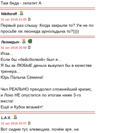
Там беда - гепатит А
Nikiforoff
-
31 окт 2018 21:00
Первый раз слышу. Когда закрыли то? Уж не по
просьбе ли леонида арнольдыча то?))))
Леонидыч
-
31 окт 2018 20:58
Итак...
Если бы «бейсболкой» был я...
Я бы за ЛЮБЫЕ деньги выкупил бы в качестве
тренера...
Юрь Палыча Сёмина!
Чел РЕАЛЬНО преодолел сложнейший кризис,
и Локо НЕ опустится по итогам ниже 3-го
места!
Ещё и Кубок возьмёт!
L.А.V.
-
31 окт 2018 20:57
Вот сидим тут, клевещем, почём зря, на