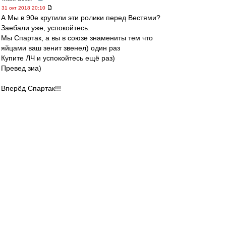
31 окт 2018 20:10
А Мы в 90е крутили эти ролики перед Вестями?
Заебали уже, успокойтесь.
Мы Спартак, а вы в союзе знамениты тем что
яйцами ваш зенит звенел) один раз
Купите ЛЧ и успокойтесь ещё раз)
Превед зиа)
Вперёд Спартак!!!
Nikiforoff
-
31 окт 2018 20:09
А там хз. Может конечно и скрытый Вито
Корлеоне)))) и всех нагнул, поэтому и
выпиздили. Но как то сомнительно)))
VUK-slava
-
31 окт 2018 20:08
Опираясь на приведённые здесь данные об
и.о. ГТ Спартака , можно сделать следующий
вывод : из восьми кандидатур трое были
утверждены в должности - Федотов, Карпин -
дважды, Каррера. А это под 40 процентов.