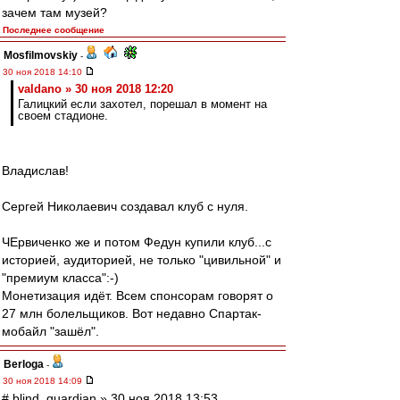
зачем там музей?
Последнее сообщение
Mosfilmovskiy
-
30 ноя 2018 14:10
valdano » 30 ноя 2018 12:20
Галицкий если захотел, порешал в момент на
своем стадионе.
Владислав!
Сергей Николаевич создавал клуб с нуля.
ЧЕрвиченко же и потом Федун купили клуб...с
историей, аудиторией, не только "цивильной" и
"премиум класса":-)
Монетизация идёт. Всем спонсорам говорят о
27 млн болельщиков. Вот недавно Спартак-
мобайл "зашёл".
Berloga
-
30 ноя 2018 14:09
# blind_guardian » 30 ноя 2018 13:53