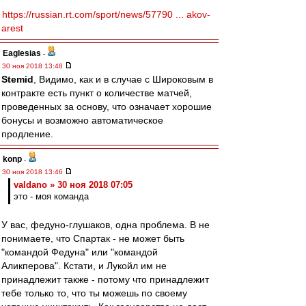
https://russian.rt.com/sport/news/57790 ... akov-
arest
Eaglesias
-
30 ноя 2018 13:48
Stemid
, Видимо, как и в случае с Широковым в
контракте есть пункт о количестве матчей,
проведенных за основу, что означает хорошие
бонусы и возможно автоматическое
продление.
konp
-
30 ноя 2018 13:46
valdano » 30 ноя 2018 07:05
это - моя команда
У вас, федуно-глушаков, одна проблема. В не
понимаете, что Спартак - не может быть
"командой Федуна" или "командой
Аликперова". Кстати, и Лукойл им не
принадлежит также - потому что принадлежит
тебе только то, что ты можешь по своему