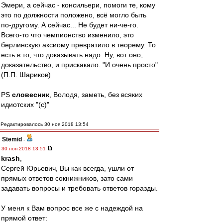
Эмери, а сейчас - консильери, помоги те, кому
это по должности положено, всё могло быть
по-другому. А сейчас... Не будет ни-че-го.
Всего-то что чемпионство изменило, это
берлинскую аксиому превратило в теорему. То
есть в то, что доказывать надо. Ну, вот оно,
доказательство, и прискакало. "И очень просто"
(П.П. Шариков)
PS
словесник
, Володя, заметь, без всяких
идиотских "(с)"
Редактировалось 30 ноя 2018 13:54
Stemid
-
30 ноя 2018 13:51
krash
,
Сергей Юрьевич, Вы как всегда, ушли от
прямых ответов сокнижников, зато сами
задавать вопросы и требовать ответов горазды.
У меня к Вам вопрос все же с надеждой на
прямой ответ: