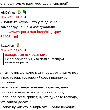
отыграл только пару месяцев, я опытней"
ANDY-rws
-
30 ноя 2018 13:55
«Политика клуба – это уже даже не
саморазрушение, а самоубийство»
https://www.sports.ru/tribuna/blogs/pav ...
64405.html
kvzakhar
-
30 ноя 2018 13:54
Berloga » 30 ноя 2018 13:40
Не согласился бы, что матч с Рапидом
ничего не решал.
я так понимаю какие матчи решают а какие нет,
у нас теперь тренерский совет принимает
решения.
сели значит вчера кононов, изделие, джик
поставили ноут вызвали по скайпу зобу.
- але, але всем привет, ну что думаете господа,
что завтра делать?
- зоба: ну как что, выигрывать, нужно выходить