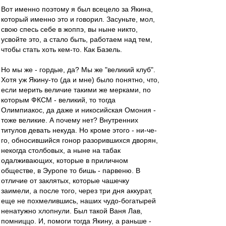
Вот именно поэтому я был всецело за Якина,
который именно это и говорил. Засуньте, мол,
свою спесь себе в жоппэ, вы ныне никто,
усвойте это, а стало быть, работаем над тем,
чтобы стать хоть кем-то. Как Базель.
Но мы же - гордые, да? Мы же "великий клуб".
Хотя уж Якину-то (да и мне) было понятно, что,
если мерить величие такими же мерками, по
которым ФКСМ - великий, то тогда
Олимпиакос, да даже и никосийская Омония -
тоже великие. А почему нет? Внутренних
титулов девать некуда. Но кроме этого - ни-че-
го, обносившийся гонор разорившихся дворян,
некогда столбовых, а ныне на табак
одалживающих, которые в приличном
обществе, в Эуропе то бишь - парвеню. В
отличие от заклятых, которые чашечку
заимели, а после того, через три дня аккурат,
еще не похмелившись, наших чудо-богатырей
ненатужно хлопнули. Был такой Ваня Лав,
помниццо. И, помоги тогда Якину, а раньше -