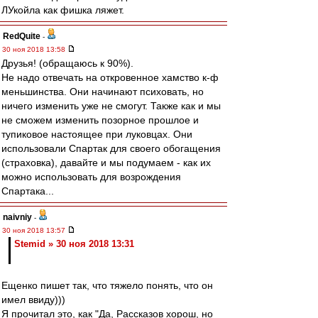
ЛУкойла как фишка ляжет.
RedQuite
-
30 ноя 2018 13:58
Друзья! (обращаюсь к 90%).
Не надо отвечать на откровенное хамство к-ф
меньшинства. Они начинают психовать, но
ничего изменить уже не смогут. Также как и мы
не сможем изменить позорное прошлое и
тупиковое настоящее при луковцах. Они
использовали Спартак для своего обогащения
(страховка), давайте и мы подумаем - как их
можно использовать для возрождения
Спартака...
naivniy
-
30 ноя 2018 13:57
Stemid » 30 ноя 2018 13:31
Ещенко пишет так, что тяжело понять, что он
имел ввиду)))
Я прочитал это, как "Да, Рассказов хорош, но