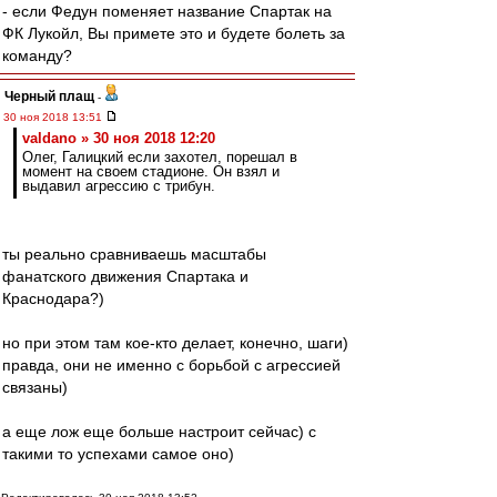
- если Федун поменяет название Спартак на
ФК Лукойл, Вы примете это и будете болеть за
команду?
Черный плащ
-
30 ноя 2018 13:51
valdano » 30 ноя 2018 12:20
Олег, Галицкий если захотел, порешал в
момент на своем стадионе. Он взял и
выдавил агрессию с трибун.
ты реально сравниваешь масштабы
фанатского движения Спартака и
Краснодара?)
но при этом там кое-кто делает, конечно, шаги)
правда, они не именно с борьбой с агрессией
связаны)
а еще лож еще больше настроит сейчас) с
такими то успехами самое оно)