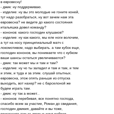
в евровесну!
- джик: ну поддерживаю.
- изделие: ну вы это молодые не гоните коней,
тут надо разобраться, ну вот зачем нам эта
евровесна? не видите до какого состояния
итальяшка довел команду?
- кононов: какого господин клушаков?
- изделие: ну как какого, мы еле ноги волочим,
а тут на носу принципиальный матч с
локомотивом, надо выбирать. а там кубок еще,
господин кононов, вы понимаете что с кубком
ваши шансы остаться увеличиваются?
- джик: так может мы и там и там?
- изделие: ну чо ты заладил и там и там, и тем
и этим, и туда и за этим. слушай опытных.
евровесна, этож опять раньше из отпуска
выходить, вот нахер? не с барселоной же
будем играть там.
- джик: ну так а может...
- кононов: перебивая, все понятно господа,
спасибо всем за участие, Роман до свидания,
господин джикия, давайте и вы тоже,
пригласите там за дверью ждут ребров,