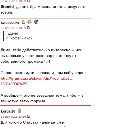
30 ноя 2018 13:39
Stemid
, да нет. Два месяца играл а результат
тот же.
словесник
-
30 ноя 2018 13:39
Гуделл
И "кофе" - оно?
Дима, тебе действительно интересно -- или
пытаешься увести разговор в сторону от
собственного промаха? ;-)
Проще всего идти в словари, там всё увидишь:
http://gramota.ru/slovari/dic/?lop=x&bt ...
1%84%D0%B5
А вообще -- это не вэвэшная тема. Либо -- в
языковую ветку форума.
Lorgal26
-
30 ноя 2018 13:39
Для кого-то Спартак начинается и