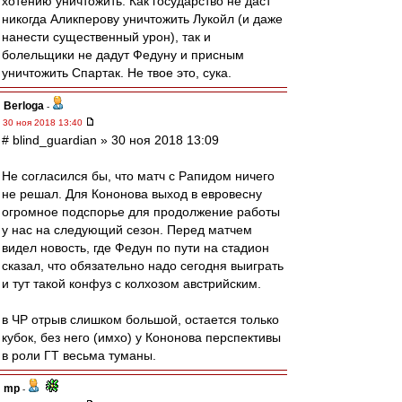
хотению уничтожить. Как государство не даст
никогда Аликперову уничтожить Лукойл (и даже
нанести существенный урон), так и
болельщики не дадут Федуну и присным
уничтожить Спартак. Не твое это, сука.
Berloga
-
30 ноя 2018 13:40
# blind_guardian » 30 ноя 2018 13:09
Не согласился бы, что матч с Рапидом ничего
не решал. Для Кононова выход в евровесну
огромное подспорье для продолжение работы
у нас на следующий сезон. Перед матчем
видел новость, где Федун по пути на стадион
сказал, что обязательно надо сегодня выиграть
и тут такой конфуз с колхозом австрийским.
в ЧР отрыв слишком большой, остается только
кубок, без него (имхо) у Кононова перспективы
в роли ГТ весьма туманы.
mp
-