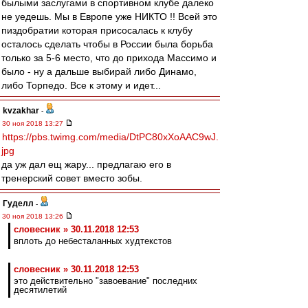
былыми заслугами в спортивном клубе далеко
не уедешь. Мы в Европе уже НИКТО !! Всей это
пиздобратии которая присосалась к клубу
осталось сделать чтобы в России была борьба
только за 5-6 место, что до прихода Массимо и
было - ну а дальше выбирай либо Динамо,
либо Торпедо. Все к этому и идет...
kvzakhar
-
30 ноя 2018 13:27
https://pbs.twimg.com/media/DtPC80xXoAAC9wJ.
jpg
да уж дал ещ жару... предлагаю его в
тренерский совет вместо зобы.
Гуделл
-
30 ноя 2018 13:26
словесник » 30.11.2018 12:53
вплоть до небесталанных худтекстов
словесник » 30.11.2018 12:53
это действительно "завоевание" последних
десятилетий