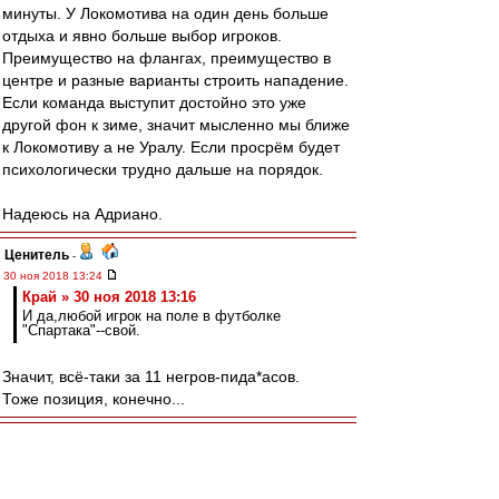
минуты. У Локомотива на один день больше
отдыха и явно больше выбор игроков.
Преимущество на флангах, преимущество в
центре и разные варианты строить нападение.
Если команда выступит достойно это уже
другой фон к зиме, значит мысленно мы ближе
к Локомотиву а не Уралу. Если просрём будет
психологически трудно дальше на порядок.
Надеюсь на Адриано.
Ценитель
-
30 ноя 2018 13:24
Край » 30 ноя 2018 13:16
И да,любой игрок на поле в футболке
"Спартака"--свой.
Значит, всё-таки за 11 негров-пида*асов.
Тоже позиция, конечно...
RedQuite
-
30 ноя 2018 13:23
"Состав слабый, цикл короткий, чудес не