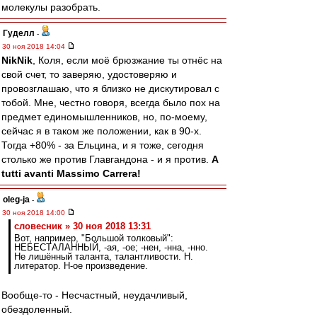
молекулы разобрать.
Гуделл
-
30 ноя 2018 14:04
NikNik
, Коля, если моё брюзжание ты отнёс на
свой счет, то заверяю, удостоверяю и
провозглашаю, что я близко не дискутировал с
тобой. Мне, честно говоря, всегда было пох на
предмет единомышленников, но, по-моему,
сейчас я в таком же положении, как в 90-х.
Тогда +80% - за Ельцина, и я тоже, сегодня
столько же против Главгандона - и я против.
A
tutti avanti Massimo Carrera!
oleg-ja
-
30 ноя 2018 14:00
словесник » 30 ноя 2018 13:31
Вот, например, "Большой толковый":
НЕБЕСТАЛАННЫЙ, -ая, -ое; -нен, -нна, -нно.
Не лишённый таланта, талантливости. Н.
литератор. Н-ое произведение.
Вообще-то - Несчастный, неудачливый,
обездоленный.