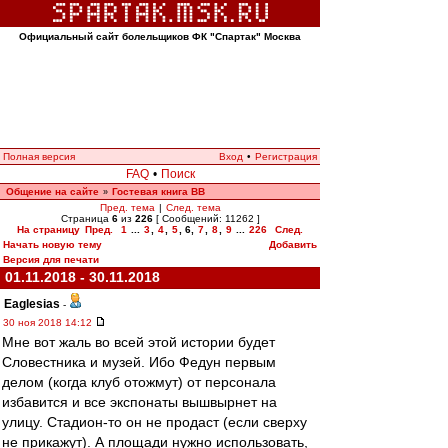
Официальный сайт болельщиков ФК "Спартак" Москва
Полная версия
Вход
•
Регистрация
FAQ
•
Поиск
Общение на сайте
Гостевая книга ВВ
»
Пред. тема
|
След. тема
Страница
6
из
226
[ Сообщений: 11262 ]
На страницу
Пред.
1
...
3
,
4
,
5
,
6
,
7
,
8
,
9
...
226
След.
Начать новую тему
Добавить
Версия для печати
01.11.2018 - 30.11.2018
Eaglesias
-
30 ноя 2018 14:12
Мне вот жаль во всей этой истории будет
Словестника и музей. Ибо Федун первым
делом (когда клуб отожмут) от персонала
избавится и все экспонаты вышвырнет на
улицу. Стадион-то он не продаст (если сверху
не прикажут). А площади нужно использовать,