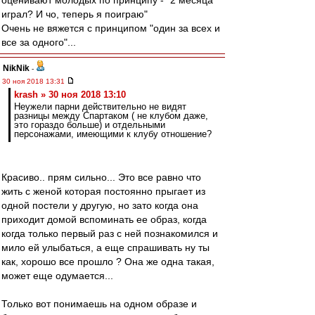
оценивают молодых по принципу - "2 месяца
играл? И чо, теперь я поиграю"
Очень не вяжется с принципом "один за всех и
все за одного"...
NikNik
-
30 ноя 2018 13:31
krash » 30 ноя 2018 13:10
Неужели парни действительно не видят
разницы между Спартаком ( не клубом даже,
это гораздо больше) и отдельными
персонажами, имеющими к клубу отношение?
Красиво.. прям сильно... Это все равно что
жить с женой которая постоянно прыгает из
одной постели у другую, но зато когда она
приходит домой вспоминать ее образ, когда
когда только первый раз с ней познакомился и
мило ей улыбаться, а еще спрашивать ну ты
как, хорошо все прошло ? Она же одна такая,
может еще одумается...
Только вот понимаешь на одном образе и