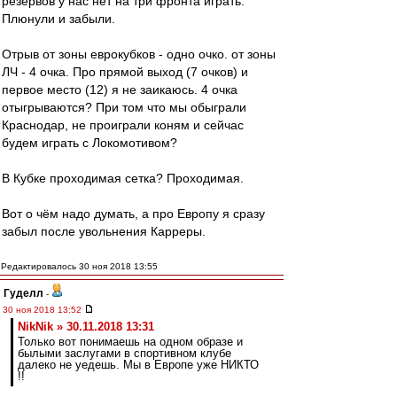
резервов у нас нет на три фронта играть.
Плюнули и забыли.
Отрыв от зоны еврокубков - одно очко. от зоны
ЛЧ - 4 очка. Про прямой выход (7 очков) и
первое место (12) я не заикаюсь. 4 очка
отыгрываются? При том что мы обыграли
Краснодар, не проиграли коням и сейчас
будем играть с Локомотивом?
В Кубке проходимая сетка? Проходимая.
Вот о чём надо думать, а про Европу я сразу
забыл после увольнения Карреры.
Редактировалось 30 ноя 2018 13:55
Гуделл
-
30 ноя 2018 13:52
NikNik » 30.11.2018 13:31
Только вот понимаешь на одном образе и
былыми заслугами в спортивном клубе
далеко не уедешь. Мы в Европе уже НИКТО
!!