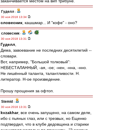
заканчивается местом на вип трибуне.
Гуделл
-
30 ноя 2018 13:34
словесник
, кашшмар... И "кофе" - оно?
словесник
-
30 ноя 2018 13:31
Гуделл
,
Дима, завоевание не последних десятилетий --
словари.
Вот, например, "Большой толковый":
НЕБЕСТАЛАННЫЙ, -ая, -ое; -нен, -нна, -нно.
Не лишённый таланта, талантливости. Н.
литератор. Н-ое произведение.
Прошу прощения за офтоп.
Stemid
-
30 ноя 2018 13:31
kvzakhar
, все очень запущено, на самом деле,
ибо с пьяных глаз, или с трезвых, но Ещенко
подтвердил, что в клубе дедовщина и старики