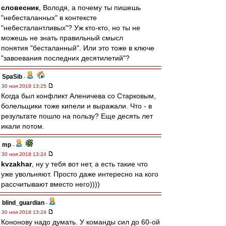
словесник
, Володя, а почему ты пишешь
"небесталанных" в контексте
"небесталантливых"? Уж кто-кто, но ты не
можешь не знать правильный смысл
понятия "бесталанный". Или это тоже в ключе
"завоевания последних десятилетий"?
SpaSib
-
30 ноя 2018 13:25
Когда был конфликт Аленичева со Старковым,
болельщики тоже кипели и выражали. Что - в
результате пошло на пользу? Еще десять лет
икали потом.
mp
-
30 ноя 2018 13:24
kvzakhar
, ну у тебя вот нет, а есть такие что
уже увольняют. Просто даже интересно на кого
рассчитывают вместо него))))
blind_guardian
-
30 ноя 2018 13:24
Кононову надо думать. У команды сил до 60-ой