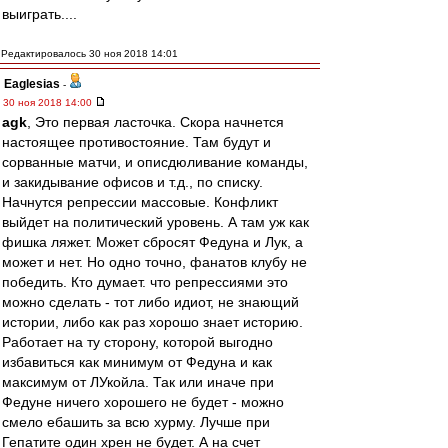
выиграть....
Редактировалось 30 ноя 2018 14:01
Eaglesias
-
30 ноя 2018 14:00
agk
, Это первая ласточка. Скора начнется
настоящее противостояние. Там будут и
сорванные матчи, и описдюливание команды,
и закидывание офисов и т.д., по списку.
Начнутся репрессии массовые. Конфликт
выйдет на политический уровень. А там уж как
фишка ляжет. Может сбросят Федуна и Лук, а
может и нет. Но одно точно, фанатов клубу не
победить. Кто думает. что репрессиями это
можно сделать - тот либо идиот, не знающий
истории, либо как раз хорошо знает историю.
Работает на ту сторону, которой выгодно
избавиться как минимум от Федуна и как
максимум от ЛУкойла. Так или иначе при
Федуне ничего хорошего не будет - можно
смело ебашить за всю хурму. Лучше при
Гепатите один хрен не будет. А на счет