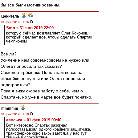
бы все были мотивированны.
Ценитель
-
01 фев 2019 01:16
Smn » 31 янв 2019 22:09
которую сейчас возглавляет Олег Кононов,
который сделает все, чтобы сделать Спартак
чемпионом
Всё ли?
Усиление нам совсем-совсем не нужно или
Олега попросили так сказать?
Самедов-Ерёменко-Попов нам вовсе на
скамейке не нужны или Олега попросили
подстроиться?
Пока я вижу скорее заботу о себе, чем о
Спартаке, но уже в марте всё будет понятно.
mmmmm
-
01 фев 2019 01:10
авоська » 01 фев 2019 00:40
Вот интересно,Спартак разогнал
полсостава,взял одного крайнего защитника,
трансферное окно закрывается,а у нас тут
тишина и спокойствие.