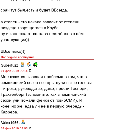
срач тут был,есть и будет ВВсегда.
а степень его накала зависит от степени
пиздеца творящегося в Клубе.
ну и канешна от состава пестаболов в нём
участвующих))
ВВсё имхо)))
Последнее сообщение
Superfuzz
-
01 фев 2019 09:16
Мне кажется, главная проблема в том, что в
чемпионский сезон все прыгнули выше головы
- игроки, руководство, даже, прости Господи,
Трахтенберг (вспомните, как в чемпионский
сезон уничтожали фейки от говноСМИ). И
конечно же, едва ли не в первую очередь -
Каррера.
Valex1956
-
01 фев 2019 09:03