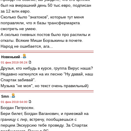
был на вчерашний день 50 тыс.евро, подписан
за 12 млн.евро.
Сколько было "знатоков", которые тут меня
поправляли, что я базы трансфермаркта
смотреть не умею.
А сколько гневных постов было про распилы и
откаты. Всякие Миши Борзыкины в почете.
Народ не ошибается, ага...
Новенький
-
01 фев 2019 06:24
Друзья, кто нибудь в курсе, группа Вирус наша?
Недавно наткнулся на их песню "Ну давай, наш
Спартак забивай".
Музыка "не моя", но текст очень правильный)
Smn
-
01 фев 2019 04:00
Богдан Петросян.
Бери билет, Богдан Ваганович, и приезжай на
границу с лнр, встречу, пообщаешься с
перцем.Экскурсию тебе проведу. За Спартак