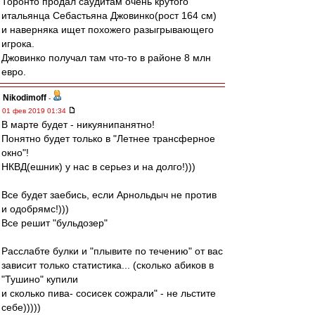
Торонто продал саудитам очень крутого
итальянца Себастьяна Джовинко(рост 164 см)
и наверняка ищет похожего разыгрывающего
игрока.
Джовинко получал там что-то в районе 8 млн
евро.
Nikodimoff
-
01 фев 2019 01:34
В марте будет - никуянипанятно!
Понятно будет только в "Летнее трансферное
окно"!
НКВД(ешник) у нас в серьез и на долго!)))
Все будет заебись, если Арнольдыч не против
и одобрямс!)))
Все решит "бульдозер"
Расслабте булки и "плывите по течению" от вас
зависит только статистика... (сколько абиков в
"Тушино" купили
и сколько пива- сосисек сожрали" - не льстите
себе)))))