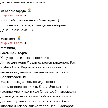
делами заниматься пойдем.
из Белого города
-
01 фев 2019 08:16
Хороший срач он же во благо идет. :)
Если не посраться, команды не выиграет.
Даже не аксиома! :D
Valex1956
-
01 фев 2019 08:03
mmmmm
,
Большой Хорхе
Хочу прояснить свою позицию
Лично для меня Федун остается гандоном. Как
и Измайлов. Каррера навсегда останется
человеком,давшим счастье чемпионства и
неприкасаемым.
Марк,не ожидал более идиотского
предложения не читать Книгу. Это такая же
частица жизни,как и сам Спартак. Я призывал к
другому-перестать самолюбоваться собой и
дрочить сутками на клаве эссе как все было
классно и как все плохо теперь.Или наоборот.