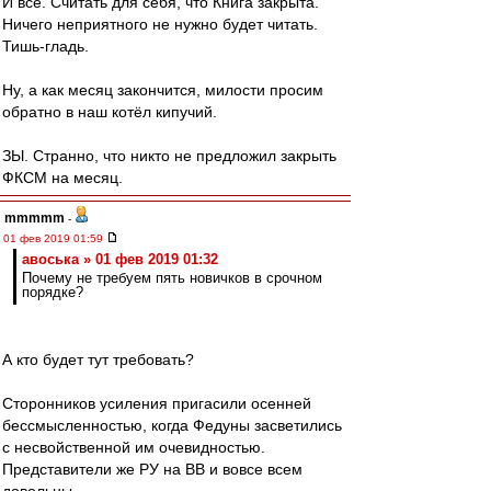
И всё. Считать для себя, что Книга закрыта.
Ничего неприятного не нужно будет читать.
Тишь-гладь.
Ну, а как месяц закончится, милости просим
обратно в наш котёл кипучий.
ЗЫ. Странно, что никто не предложил закрыть
ФКСМ на месяц.
mmmmm
-
01 фев 2019 01:59
авоська » 01 фев 2019 01:32
Почему не требуем пять новичков в срочном
порядке?
А кто будет тут требовать?
Сторонников усиления пригасили осенней
бессмысленностью, когда Федуны засветились
с несвойственной им очевидностью.
Представители же РУ на ВВ и вовсе всем