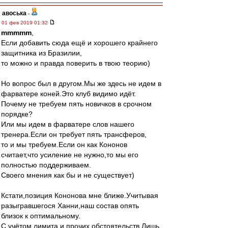
авоська
-
01 фев 2019 01:32
mmmmm
,
Если добавить сюда ещё и хорошего крайнего
защитника из Бразилии,
то можно и правда поверить в твою теорию)
Но вопрос был в другом.Мы же здесь не идем в
фарватере коней.Это клуб видимо идёт.
Почему не требуем пять новичков в срочном
порядке?
Или мы идем в фарватере слов нашего
тренера.Если он требует пять трансферов,
то и мы требуем.Если он как Кононов
считает,что усиление не нужно,то мы его
полностью поддерживаем.
Своего мнения как бы и не существует)
Кстати,позиция Кононова мне ближе.Учитывая
разыгравшегося Ханни,наш состав опять
близок к оптимальному.
С учётом лимита и прочих обстоятельств.Лишь