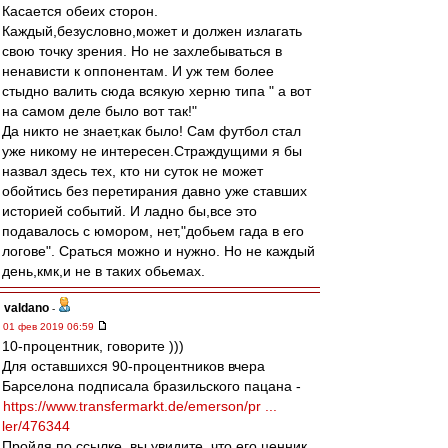
Касается обеих сторон.
Каждый,безусловно,может и должен излагать
свою точку зрения. Но не захлебываться в
ненависти к оппонентам. И уж тем более
стыдно валить сюда всякую херню типа " а вот
на самом деле было вот так!"
Да никто не знает,как было! Сам футбол стал
уже никому не интересен.Страждущими я бы
назвал здесь тех, кто ни суток не может
обойтись без перетирания давно уже ставших
историей событий. И ладно бы,все это
подавалось с юмором, нет,"добьем гада в его
логове". Сраться можно и нужно. Но не каждый
день,кмк,и не в таких обьемах.
valdano
-
01 фев 2019 06:59
10-процентник, говорите )))
Для оставшихся 90-процентников вчера
Барселона подписала бразильского пацана -
https://www.transfermarkt.de/emerson/pr ...
ler/476344
Пройдя по ссылке, вы увидите, что его ценник