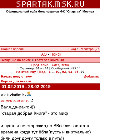
Официальный сайт болельщиков ФК "Спартак" Москва
Полная версия
Вход
•
Регистрация
FAQ
•
Поиск
Общение на сайте
Гостевая книга ВВ
»
Пред. тема
|
След. тема
Страница
96
из
96
[ Сообщений: 4775 ]
На страницу
Пред.
1
...
92
,
93
,
94
,
95
,
96
Начать новую тему
Добавить
Версия для печати
01.02.2019 - 28.02.2019
alek.vladimir
-
01 фев 2019 09:19
Валя,да-ра-гой))
"старая добрая Книга" - это миф
и пусть я не сторожил,но ВВсе же застал те
времена когда тут ёбла(пусть и виртуально)
били друг другу только в путь))