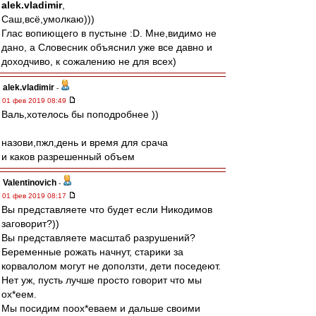
alek.vladimir
,
Саш,всё,умолкаю)))
Глас вопиющего в пустыне :D. Мне,видимо не
дано, а Словесник объяснил уже все давно и
доходчиво, к сожалению не для всех)
alek.vladimir
-
01 фев 2019 08:49
Валь,хотелось бы поподробнее ))
назови,пжл,день и время для срача
и каков разрешенный объем
Valentinovich
-
01 фев 2019 08:17
Вы представляете что будет если Никодимов
заговорит?))
Вы представляете масштаб разрушений?
Беременные рожать начнут, старики за
корвалолом могут не доползти, дети поседеют.
Нет уж, пусть лучше просто говорит что мы
ох*еем.
Мы посидим поох*еваем и дальше своими