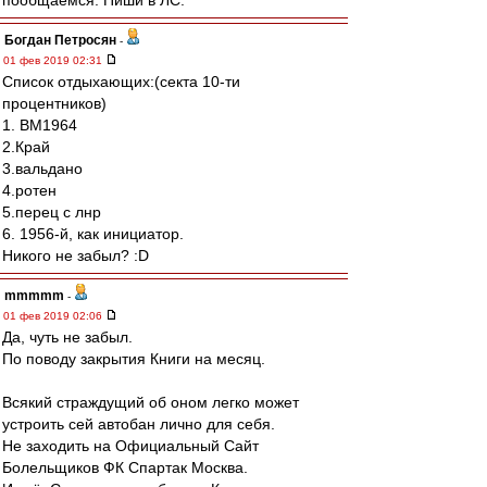
пообщаемся. Пиши в ЛС.
Богдан Петросян
-
01 фев 2019 02:31
Список отдыхающих:(секта 10-ти
процентников)
1. ВМ1964
2.Край
3.вальдано
4.ротен
5.перец с лнр
6. 1956-й, как инициатор.
Никого не забыл? :D
mmmmm
-
01 фев 2019 02:06
Да, чуть не забыл.
По поводу закрытия Книги на месяц.
Всякий страждущий об оном легко может
устроить сей автобан лично для себя.
Не заходить на Официальный Сайт
Болельщиков ФК Спартак Москва.