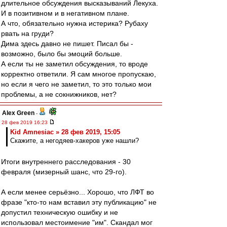
длительное обсуждения высказываний Лекуха.
И в позитивном и в негативном плане.
А что, обязательно нужна истерика? Рубаху
рвать на груди?
Дима здесь давно не пишет. Писал бы -
возможно, было бы эмоций больше.
А если ты не заметил обсуждения, то вроде
корректно ответили. Я сам многое пропускаю,
но если я чего не заметил, то это только мои
проблемы, а не сокнижников, нет?
Alex Green
-
28 фев 2019 16:23
Kid Amnesiac » 28 фев 2019, 15:05
Скажите, а негодяев-хакеров уже нашли?
Итоги внутреннего расследования - 30
февраля (мизерный шанс, что 29-го).
А если менее серьёзно... Хорошо, что ЛФТ во
фразе "кто-то нам вставил эту публикацию" не
допустил техническую ошибку и не
использовал местоимение "им". Cкандал мог