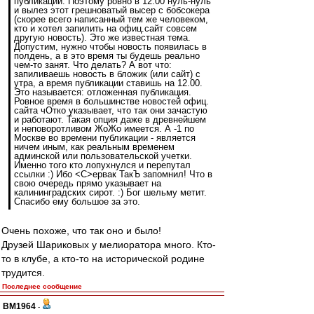
публикации. Поэтому ровно в 12.00 нуль-нуль
и вылез этот грешноватый высер с бобсокера
(скорее всего написанный тем же человеком,
кто и хотел запилить на офиц.сайт совсем
другую новость). Это же известная тема.
Допустим, нужно чтобы новость появилась в
полдень, а в это время ты будешь реально
чем-то занят. Что делать? А вот что:
запиливаешь новость в бложик (или сайт) с
утра, а время публикации ставишь на 12.00.
Это называется: отложенная публикация.
Ровное время в большинстве новостей офиц.
сайта чОтко указывает, что так они зачастую
и работают. Такая опция даже в древнейшем
и неповоротливом ЖоЖо имеется. А -1 по
Москве во времени публикации - является
ничем иным, как реальным временем
админской или пользовательской учетки.
Именно того кто лопухнулся и перепутал
ссылки :) Ибо <С>ервак ТакЪ запомнил! Что в
свою очередь прямо указывает на
калининградских сирот. :) Бог шельму метит.
Спасибо ему большое за это.
Очень похоже, что так оно и было!
Друзей Шариковых у мелиоратора много. Кто-
то в клубе, а кто-то на исторической родине
трудится.
Последнее сообщение
BM1964
-