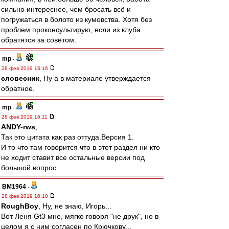
сильно интереснее, чем бросать всё и
погружаться в болото из кумовства. Хотя без
проблем проконсультирую, если из клуба
обратятся за советом.
mp
-
28 фев 2019 16:16
словесник
, Ну а в материале утверждается
обратное.
mp
-
28 фев 2019 16:11
ANDY-rws
,
Так это цитата как раз оттуда.Версия 1.
И то что там говорится что в этот раздел ни кто
не ходит ставит все остальные версии под
большой вопрос.
BM1964
-
28 фев 2019 16:10
RoughBoy
, Ну, не знаю, Игорь...
Вот Леня Gt3 мне, мягко говоря "не друк", но в
целом я с ним согласен по Крючкову...