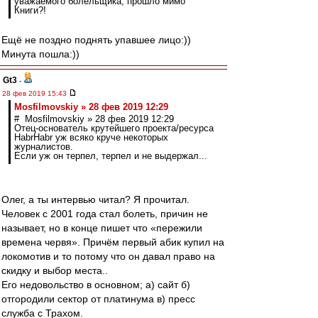
уважаемого болельщика, прошло мимо
Книги?!
Ещё не поздно поднять упавшее лицо:))
Минута пошла:))
Gt3
-
28 фев 2019 15:43
Mosfilmovskiy » 28 фев 2019 12:29
# Mosfilmovskiy » 28 фев 2019 12:29
Отец-основатель крутейшего проекта/ресурса
HabrHabr уж всяко круче некоторых
журналистов.
Если уж он терпел, терпел и не выдержал...
Олег, а ты интервью читал? Я прочитал.
Человек с 2001 года стал болеть, причин не
называет, но в конце пишет что «пережили
времена червя». Причём первый абик купил на
локомотив и то потому что он давал право на
скидку и выбор места..
Его недовольство в основном; а) сайт б)
отгородили сектор от платинума в) пресс
служба с Трахом.