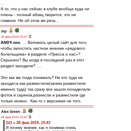
...
А то, что у нас сейчас в клубе вообще куда ни
плюнь - полный абзац творится, это не
главное. Не об этом же речь...
mp
-
28 фев 2019 15:47
ANDY-rws
, … Взломать целый сайт для того,
чтобы запостить частное мнение «рядового
болельщика» в разделе «Пресса о нас»?
Серьезно? Вы когда в последний раз в этот
раздел заходили? ….
Это как же тогда понимать? Ни кто туда не
заходит,а как разместили(зачем разместили
именно туда) так сразу все зашли,понаделали
фоток и скринов,разнесли и разместили где
только можно.. Как-то с версиями не того.
Alex Green
-
28 фев 2019 15:47
Gt3 » 28 фев 2019, 15:43
И почему мнение, как я понимаю очень