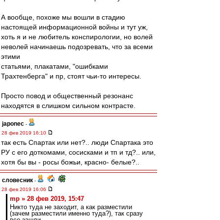
А вообще, похоже мы вошли в стадию
настоящей информационной войны и тут уж,
хоть я и не любитель конспирологии, но волей
неволей начинаешь подозревать, что за всеми
этими
статьями, плакатами, "ошибками
Трахтенберга" и пр, стоят чьи-то интересы.
Просто повод и общественный резонанс
находятся в слишком сильном контрасте.
japonec
-
28 фев 2019 16:10
так есть Спартак или нет?.. люди Спартака это
РУ с его доткомами, сосисками и тп и тд?.. или,
хотя бы вы - росы божьи, красно- белые?..
словесник
-
28 фев 2019 16:06
mp » 28 фев 2019, 15:47
Никто туда не заходит, а как разместили
(зачем разместили именно туда?), так сразу
все зашли