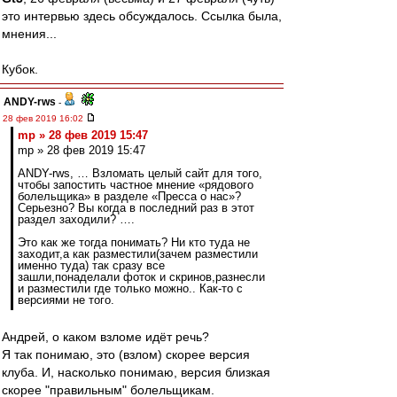
это интервью здесь обсуждалось. Ссылка была,
мнения...
Кубок.
ANDY-rws
-
28 фев 2019 16:02
mp » 28 фев 2019 15:47
mp » 28 фев 2019 15:47
ANDY-rws, … Взломать целый сайт для того,
чтобы запостить частное мнение «рядового
болельщика» в разделе «Пресса о нас»?
Серьезно? Вы когда в последний раз в этот
раздел заходили? ….
Это как же тогда понимать? Ни кто туда не
заходит,а как разместили(зачем разместили
именно туда) так сразу все
зашли,понаделали фоток и скринов,разнесли
и разместили где только можно.. Как-то с
версиями не того.
Андрей, о каком взломе идёт речь?
Я так понимаю, это (взлом) скорее версия
клуба. И, насколько понимаю, версия близкая
скорее "правильным" болельщикам.