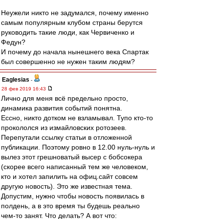
Неужели никто не задумался, почему именно
самым популярным клубом страны берутся
руководить такие люди, как Червиченко и
Федун?
И почему до начала нынешнего века Спартак
был совершенно не нужен таким людям?
Eaglesias
-
28 фев 2019 16:43
Лично для меня всё предельно просто,
динамика развития событий понятна.
Ессно, никто дотком не взламывал. Тупо кто-то
прокололся из измайловских ротозеев.
Перепутали ссылку статьи в отложенной
публикации. Поэтому ровно в 12.00 нуль-нуль и
вылез этот грешноватый высер с бобсокера
(скорее всего написанный тем же человеком,
кто и хотел запилить на офиц.сайт совсем
другую новость). Это же известная тема.
Допустим, нужно чтобы новость появилась в
полдень, а в это время ты будешь реально
чем-то занят. Что делать? А вот что: