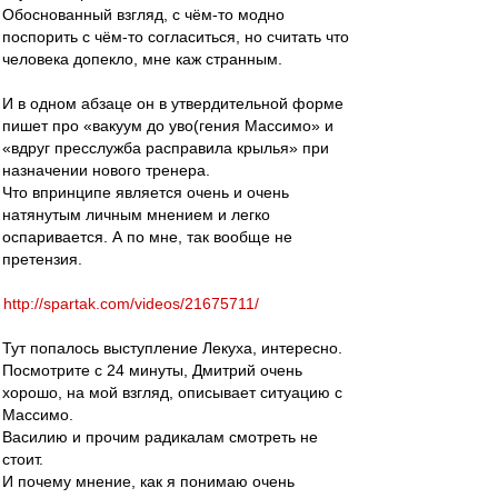
Обоснованный взгляд, с чём-то модно
поспорить с чём-то согласиться, но считать что
человека допекло, мне каж странным.
И в одном абзаце он в утвердительной форме
пишет про «вакуум до уво(гения Массимо» и
«вдруг пресслужба расправила крылья» при
назначении нового тренера.
Что впринципе является очень и очень
натянутым личным мнением и легко
оспаривается. А по мне, так вообще не
претензия.
http://spartak.com/videos/21675711/
Тут попалось выступление Лекуха, интересно.
Посмотрите с 24 минуты, Дмитрий очень
хорошо, на мой взгляд, описывает ситуацию с
Массимо.
Василию и прочим радикалам смотреть не
стоит.
И почему мнение, как я понимаю очень