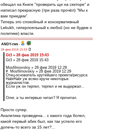
обещал на Книге "проверить щи на секторе" и
написал прекрасную (три раза прочёл) "Мы к
вам приедем".
Теперь это спокойный и консервативный
Lekukh, гиперлояльный к
любой
(но не будем о
политике) власти.
ANDY-rws
-
28 фев 2019 15:53
Gt3 » 28 фев 2019 15:43
Gt3 » 28 фев 2019 15:43
Mosfilmovskiy » 28 фев 2019 12:29
# Mosfilmovskiy » 28 фев 2019 12:29
Отец-основатель крутейшего проекта/ресурса
HabrHabr уж всяко круче некоторых
журналистов.
Если уж он терпел, терпел и не выдержал...
Олег, а ты интервью читал? Я прочитал.
Просто супер.
Аналитика проведена... с какого года болел,
какой первый абик был, как так успело его
допечь-то всего за 15 лет?...