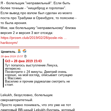
Я - болельщик "неправильный". Если быть
более точным - "нищеброд и горлопан".
Если вывод про взлом был сделан из моего
поста про Трабукки в Оренбурге, то поясняю -
то была ирония.
Мне, как болельщику "неправильному" близка
версия 2 и версия 3 вот отсюда:
https://prosm.club/2019/02/28/posle-nis ...
harikovym/
Ценитель
-
28 фев 2019 15:57
Gt3 » 28 фев 2019 15:43
Тут попалось выступление Лекуха,
интересно.
Посмотрите с 24 минуты, Дмитрий очень
хорошо, на мой взгляд, описывает ситуацию
с Массимо.
Василию и прочим радикалам смотреть не
стоит.
Lekukh, безусловно, болельщик
сверхавторитетный.
Просто нужно понимать, что это уже не тот
ламповый ВВ-шный Lekukh-бунтарь, который