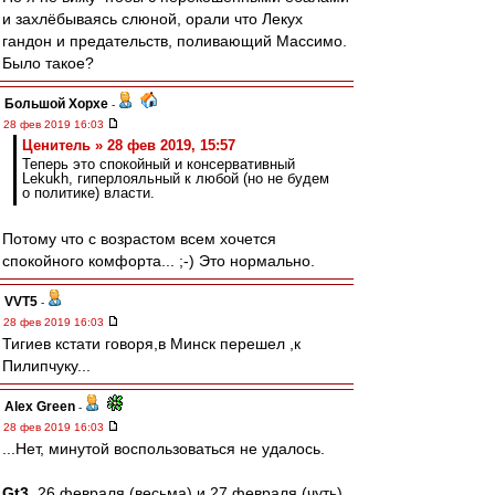
и захлёбываясь слюной, орали что Лекух
гандон и предательств, поливающий Массимо.
Было такое?
Большой Хорхе
-
28 фев 2019 16:03
Ценитель » 28 фев 2019, 15:57
Теперь это спокойный и консервативный
Lekukh, гиперлояльный к любой (но не будем
о политике) власти.
Потому что с возрастом всем хочется
спокойного комфорта... ;-) Это нормально.
VVT5
-
28 фев 2019 16:03
Тигиев кстати говоря,в Минск перешел ,к
Пилипчуку...
Alex Green
-
28 фев 2019 16:03
...Нет, минутой воспользоваться не удалось.
Gt3
, 26 февраля (весьма) и 27 февраля (чуть)