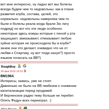
вот мне интересно, ну ладно вот мы болелы
всегда будем чем то недовольны. как в плане
развития клуба, состава, целей, это
нормально. недовольны наверняка чем-то
были и болелы реала когда брали 3ю лигу
подряд) но вот кто эти люди особенно
некоторые здесь юзеры которые с пеной у рта
защищают, замазывают, отмазывают любую
хуйню которая не происходила бы в клубе?
зачем они это делают, очевидно что не от
любви к Спартаку, ну вот тогда нахуя?) просто
языком почесать на ВВ?)
RoughBoy
-
28 фев 2019 16:32
BM1964
,
Интересы, кажись, уже не стоят.
Давненько не было на ВВ ликбезов о снижении
капитализации перед продажей.
И берлинское радио тему больше не теребит.
Опять Федун всех переиграл. :)