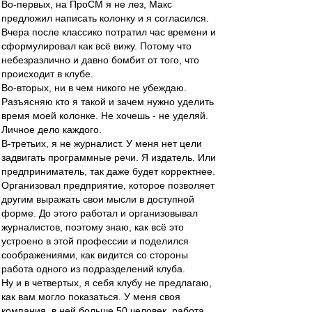
Во-первых, на ПроСМ я не лез, Макс
предложил написать колонку и я согласился.
Вчера после классико потратил час времени и
сформулировал как всё вижу. Потому что
небезразлично и давно бомбит от того, что
происходит в клубе.
Во-вторых, ни в чем никого не убеждаю.
Разъясняю кто я такой и зачем нужно уделить
время моей колонке. Не хочешь - не уделяй.
Личное дело каждого.
В-третьих, я не журналист. У меня нет цели
задвигать программные речи. Я издатель. Или
предприниматель, так даже будет корректнее.
Организовал предприятие, которое позволяет
другим выражать свои мысли в доступной
форме. До этого работал и организовывал
журналистов, поэтому знаю, как всё это
устроено в этой профессии и поделился
соображениями, как видится со стороны
работа одного из подразделений клуба.
Ну и в четвертых, я себя клубу не предлагаю,
как вам могло показаться. У меня своя
компания, в ней больше 50 человек, работа