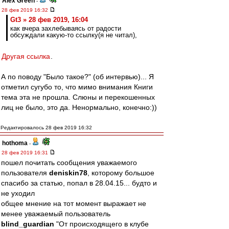
Alex Green
-
28 фев 2019 16:32
Gt3 » 28 фев 2019, 16:04
как вчера захлебываясь от радости
обсуждали какую-то ссылку(я не читал),
Другая ссылка
.
А по поводу "Было такое?" (об интервью)... Я
отметил сугубо то, что мимо внимания Книги
тема эта не прошла. Слюны и перекошенных
лиц не было, это да. Ненормально, конечно:))
Редактировалось 28 фев 2019 16:32
hothoma
-
28 фев 2019 16:31
пошел почитать сообщения уважаемого
пользователя
deniskin78
, которому большое
спасибо за статью, попал в 28.04.15... будто и
не уходил
общее мнение на тот момент выражает не
менее уважаемый пользователь
blind_guardian
"От происходящего в клубе