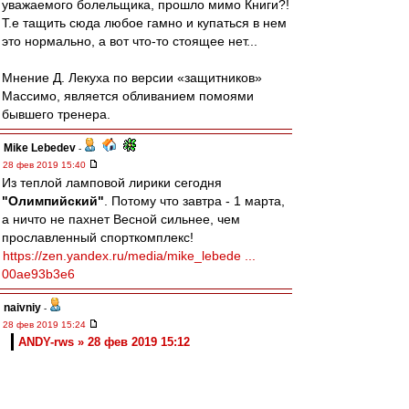
уважаемого болельщика, прошло мимо Книги?!
Т.е тащить сюда любое гамно и купаться в нем
это нормально, а вот что-то стоящее нет...
Мнение Д. Лекуха по версии «защитников»
Массимо, является обливанием помоями
бывшего тренера.
Mike Lebedev
-
28 фев 2019 15:40
Из теплой ламповой лирики сегодня
"Олимпийский"
. Потому что завтра - 1 марта,
а ничто не пахнет Весной сильнее, чем
прославленный спорткомплекс!
https://zen.yandex.ru/media/mike_lebede ...
00ae93b3e6
naivniy
-
28 фев 2019 15:24
ANDY-rws » 28 фев 2019 15:12
Как? А я думал виновник сидит в Бергамо,