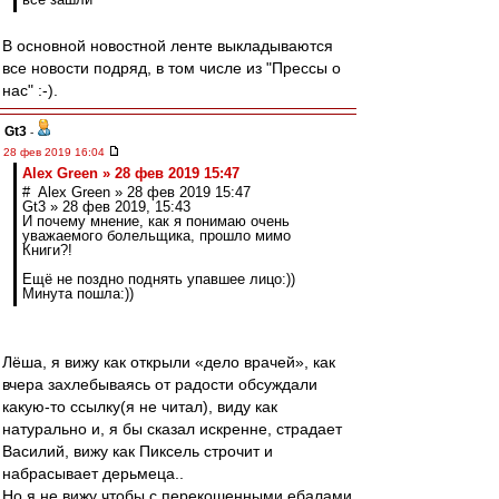
В основной новостной ленте выкладываются
все новости подряд, в том числе из "Прессы о
нас" :-).
Gt3
-
28 фев 2019 16:04
Alex Green » 28 фев 2019 15:47
# Alex Green » 28 фев 2019 15:47
Gt3 » 28 фев 2019, 15:43
И почему мнение, как я понимаю очень
уважаемого болельщика, прошло мимо
Книги?!
Ещё не поздно поднять упавшее лицо:))
Минута пошла:))
Лёша, я вижу как открыли «дело врачей», как
вчера захлебываясь от радости обсуждали
какую-то ссылку(я не читал), виду как
натурально и, я бы сказал искренне, страдает
Василий, вижу как Пиксель строчит и
набрасывает дерьмеца..
Но я не вижу чтобы с перекошенными ебалами