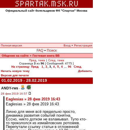
Официальный сайт болельщиков ФК "Спартак" Москва
Полная версия
Вход
•
Регистрация
FAQ
•
Поиск
Общение на сайте
Гостевая книга ВВ
»
Пред. тема
|
След. тема
Страница
3
из
96
[ Сообщений: 4775 ]
На страницу
Пред.
1
,
2
,
3
,
4
,
5
,
6
...
96
След.
Начать новую тему
Добавить
Версия для печати
01.02.2019 - 28.02.2019
ANDY-rws
-
28 фев 2019 16:57
Eaglesias » 28 фев 2019 16:43
Eaglesias » 28 фев 2019 16:43
Лично для меня всё предельно просто,
динамика развития событий понятна.
Ессно, никто дотком не взламывал. Тупо кто-
то прокололся из измайловских ротозеев.
Перепутали ссылку статьи в отложенной