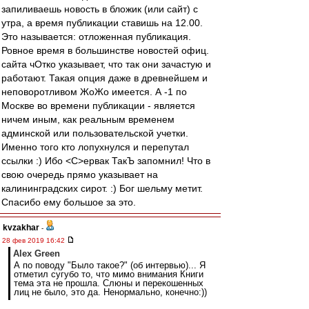
запиливаешь новость в бложик (или сайт) с
утра, а время публикации ставишь на 12.00.
Это называется: отложенная публикация.
Ровное время в большинстве новостей офиц.
сайта чОтко указывает, что так они зачастую и
работают. Такая опция даже в древнейшем и
неповоротливом ЖоЖо имеется. А -1 по
Москве во времени публикации - является
ничем иным, как реальным временем
админской или пользовательской учетки.
Именно того кто лопухнулся и перепутал
ссылки :) Ибо <С>ервак ТакЪ запомнил! Что в
свою очередь прямо указывает на
калининградских сирот. :) Бог шельму метит.
Спасибо ему большое за это.
kvzakhar
-
28 фев 2019 16:42
Alex Green
А по поводу "Было такое?" (об интервью)... Я
отметил сугубо то, что мимо внимания Книги
тема эта не прошла. Слюны и перекошенных
лиц не было, это да. Ненормально, конечно:))