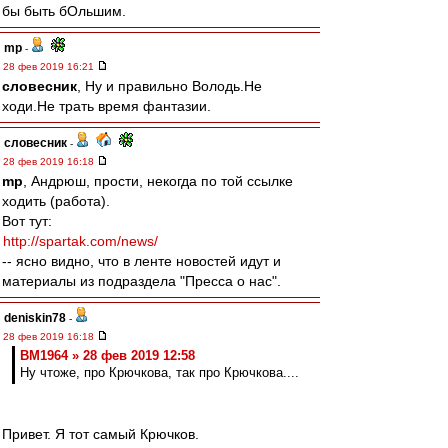
бы быть бОльшим.
mp
-
28 фев 2019 16:21
словесник
, Ну и правильно Володь.Не
ходи.Не трать время фантазии.
словесник
-
28 фев 2019 16:18
mp
, Андрюш, прости, некогда по той ссылке
ходить (работа).
Вот тут:
http://spartak.com/news/
-- ясно видно, что в ленте новостей идут и
материалы из подраздела "Пресса о нас".
deniskin78
-
28 фев 2019 16:18
BM1964 » 28 фев 2019 12:58
Ну чтоже, про Крючкова, так про Крючкова....
Привет. Я тот самый Крючков.