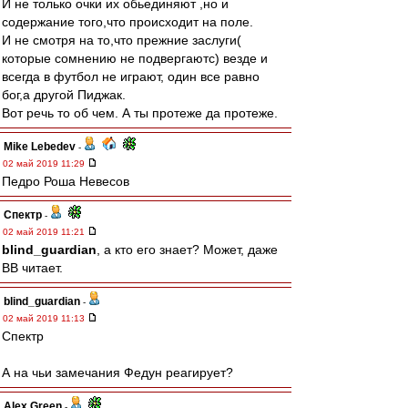
И не только очки их обьединяют ,но и
содержание того,что происходит на поле.
И не смотря на то,что прежние заслуги(
которые сомнению не подвергаютс) везде и
всегда в футбол не играют, один все равно
бог,а другой Пиджак.
Вот речь то об чем. А ты протеже да протеже.
Mike Lebedev
-
02 май 2019 11:29
Педро Роша Невесов
Спектр
-
02 май 2019 11:21
blind_guardian
, а кто его знает? Может, даже
ВВ читает.
blind_guardian
-
02 май 2019 11:13
Спектр
А на чьи замечания Федун реагирует?
Alex Green
-