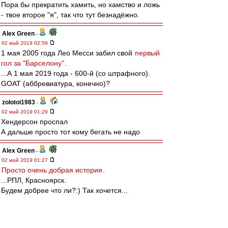
Пора бы прекратить хамить, но хамство и ложь
- твое второе "я", так что тут безнадёжно.
Alex Green
-
02 май 2019 02:59
1 мая 2005 года Лео Месси забил свой
первый
гол за "Барселону"
.
...А 1 мая 2019 года - 600-й (со штрафного).
GOAT (аббревиатура, конечно)?
zolotoi1983
-
02 май 2019 01:29
Хендерсон проспал
А дальше просто тот кому бегать не надо
Alex Green
-
02 май 2019 01:27
Просто очень добрая история
.
...РПЛ, Красноярск.
Будем добрее что ли?:) Так хочется...
_Nik_
-
02 май 2019 00:55