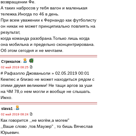
возвращении Фе.
А таких набросов у тебя вагон и маленькая
тележка.Иногда по 46 в день.
При всем уважении к Фернандо как футболисту
он никак не может принципиально повлиять на
результат,
когда команда разобрана.Только лишь когда
она мобильна и предельно сконцентрирована.
Об этом сегодня и не мечтаем.
Стрекалок
-
02 май 2019 08:25
# Рафаэлло Джованьоли » 02.05.2019 00:01
Кемпес и близко не может находиться рядом с
этими двумя великими! Не тащи аргов за уши
на ЧМ 78,о нем могли и вообще не слышать.
Имхо.
slava1
-
02 май 2019 08:24
Как говорится ,,не могём,а могем"
,,Ваше слово ,тов.Маузер" , то бишь Вячеслав
Юрьевич.