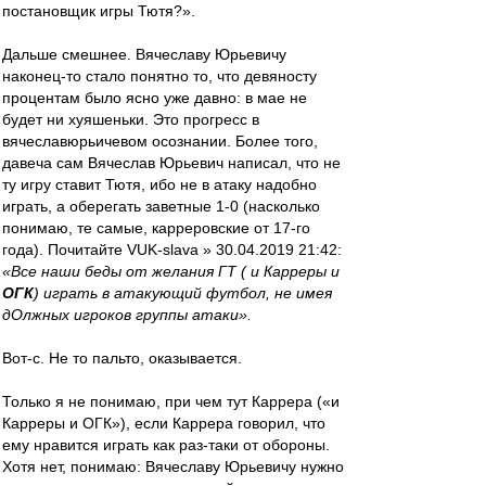
постановщик игры Тютя?».
Дальше смешнее. Вячеславу Юрьевичу
наконец-то стало понятно то, что девяносту
процентам было ясно уже давно: в мае не
будет ни хуяшеньки. Это прогресс в
вячеславюрьичевом осознании. Более того,
давеча сам Вячеслав Юрьевич написал, что не
ту игру ставит Тютя, ибо не в атаку надобно
играть, а оберегать заветные 1-0 (насколько
понимаю, те самые, карреровские от 17-го
года). Почитайте VUK-slava » 30.04.2019 21:42:
«Все наши беды от желания ГТ ( и Карреры и
ОГК
) играть в атакующий футбол, не имея
дОлжных игроков группы атаки».
Вот-с. Не то пальто, оказывается.
Только я не понимаю, при чем тут Каррера («и
Карреры и ОГК»), если Каррера говорил, что
ему нравится играть как раз-таки от обороны.
Хотя нет, понимаю: Вячеславу Юрьевичу нужно