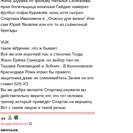
Жена Шурика по фильму Наталья Селезнёва-
ярая болельщица конюшни.Гайдаю наверно
футбол пофиг.Куравлёв -конь,хотя сыграл
Спартака Ивановича в ,,Опасно для жизни" Или
сам Юрий Яковлев или кто то из съёмочный
бригады.
VUK
такое вИдение ,что ж бывает.
Всё же или короткий пас и стеночки.Тогда
Жано Ерёма Самедов, но выбор пал на :
Ташаев Ломовицкий и Зобнин -.В Кононовском
Краснодаре Рома играл бы правого
защитника,даже не сомневайтесь.Зачем он его
ставит б2б-ХЗ.
Вы же добра желаете Спартаку,неужели вы
действительно верите,что это тот человек-
тренер,который приведёт Спартак на вершину.
Вот с таким лицом и такой речью.
ys
-
02 май 2019 03:52
авоська
,