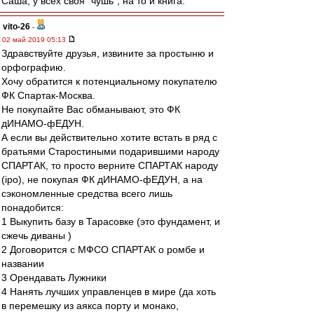
Саша, у всех своя "чушь", на то и книга.
vito-26
-
02 май 2019 05:13
Здравствуйте друзья, извините за простыню и
орфографию.
Хочу обратится к потенциальному покупателю
ФК Спартак-Москва.
Не покупайте Вас обманывают, это ФК
дИНАМО-фЕДУН.
А если вы действительно хотите встать в ряд с
братьями Старостиными подарившими народу
СПАРТАК, то просто верните СПАРТАК народу
(ipo), не покупая ФК дИНАМО-фЕДУН, а на
сэкономленные средства всего лишь
понадобится:
1 Выкупить базу в Тарасовке (это фундамент, и
сжечь диваны )
2 Договорится с МФСО СПАРТАК о ромбе и
названии
3 Орендавать Лужники
4 Нанять лучших управленцев в мире (да хоть
в перемешку из аякса порту и монако,