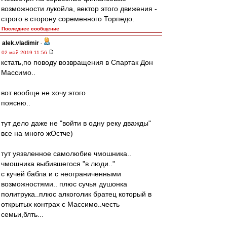
возможности лукойла, вектор этого движения -
строго в сторону соременного Торпедо.
Последнее сообщение
alek.vladimir
-
02 май 2019 11:56
кстать,по поводу возвращения в Спартак Дон
Массимо..
вот вообще не хочу этого
поясню..
тут дело даже не "войти в одну реку дважды"
все на много жОстче)
тут уязвленное самолюбие чмошника..
чмошника выбившегося "в люди.."
с кучей бабла и с неограниченными
возможностями.. плюс сучья душонка
политрука..плюс алкоголик братец который в
открытых контрах с Массимо..честь
семьи,блть...