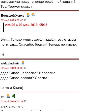
математики пишут в конце решённой задачи?
Тов. Teorver скажет.
Большой Хорхе
-
02 май 2019 07:43
vito-26 » 02 май 2019, 05:13
Бля... Только купить хотел, зашёл, вот, отзывы
почитать... Спасибо, братан! Теперь не куплю.
:))
alek.vladimir
-
02 май 2019 06:08
дядя Слава набросил? Набросил.
дядя Слава словил? Словил.
на то и Книга)
ys
-
02 май 2019 05:38
alek.vladimir
,