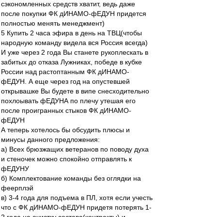
сэкономленных средств хватит, ведь даже
после покупки ФК дИНАМО-фЕДУН придется
полностью менять менеджмент)
5 Купить 2 часа эфира в день на ТВЦ(чтобы
народную команду видела вся Россия всегда)
И уже через 2 года Вы станете рукоплескать в
забитых до отказа Лужниках, победе в кубке
России над растоптанным ФК дИНАМО-
фЕДУН. А еще через год на опустевшей
открывашке Вы будете в випе снесходительно
похлоывать фЕДУНА по плечу утешая его
после проигранных стыков ФК дИНАМО-
фЕДУН
А теперь хотелось бы обсудить плюсы и
минусы данного предложения:
а) Всех брюзжащих ветеранов по поводу духа
и стеночек можно спокойно отправлять к
фЕДУНУ
б) Комплектование команды без оглядки на
феерплэй
в) 3-4 года для подъема в ПЛ, хотя если учесть
что с ФК дИНАМО-фЕДУН придетя потерять 1-