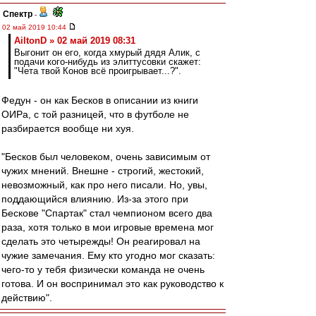
Спектр
-
02 май 2019 10:44
AiltonD » 02 май 2019 08:31
Выгонит он его, когда хмурый дядя Алик, с
подачи кого-нибудь из элиттусовки скажет:
"Чета твой Конов всё проигрывает...?".
Федун - он как Бесков в описании из книги
ОИРа, с той разницей, что в футболе не
разбирается вообще ни хуя.
"Бесков был человеком, очень зависимым от
чужих мнений. Внешне - строгий, жестокий,
невозможный, как про него писали. Но, увы,
поддающийся влиянию. Из-за этого при
Бескове "Спартак" стал чемпионом всего два
раза, хотя только в мои игровые времена мог
сделать это четырежды! Он реагировал на
чужие замечания. Ему кто угодно мог сказать:
чего-то у тебя физически команда не очень
готова. И он воспринимал это как руководство к
действию".