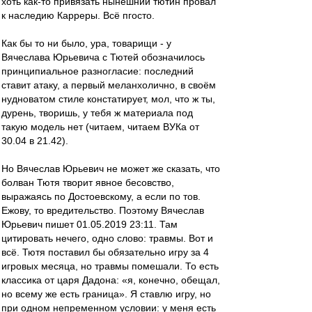
хоть как-то привязать нынешний тютин провал
к наследию Карреры. Всё пгосто.
Как бы то ни было, ура, товарищи - у
Вячеслава Юрьевича с Тютей обозначилось
принципиальное разногласие: последний
ставит атаку, а первый меланхолично, в своём
нудноватом стиле констатирует, мол, что ж ты,
дурень, творишь, у тебя ж материала под
такую модель нет (читаем, читаем ВУКа от
30.04 в 21.42).
Но Вячеслав Юрьевич не может же сказать, что
болван Тютя творит явное бесовство,
выражаясь по Достоевскому, а если по тов.
Ежову, то вредительство. Поэтому Вячеслав
Юрьевич пишет 01.05.2019 23:11. Там
цитировать нечего, одно слово: травмы. Вот и
всё. Тютя поставил бы обязательно игру за 4
игровых месяца, но травмы помешали. То есть
классика от царя Дадона: «я, конечно, обещал,
но всему же есть граница». Я ставлю игру, но
при одном непременном условии: у меня есть