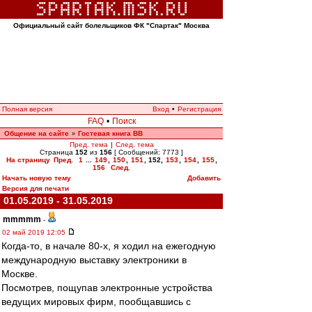
Официальный сайт болельщиков ФК "Спартак" Москва
Полная версия
Вход
•
Регистрация
FAQ
•
Поиск
Общение на сайте
Гостевая книга ВВ
»
Пред. тема
|
След. тема
Страница
152
из
156
[ Сообщений: 7773 ]
На страницу
Пред.
1
...
149
,
150
,
151
,
152
,
153
,
154
,
155
,
156
След.
Начать новую тему
Добавить
Версия для печати
01.05.2019 - 31.05.2019
mmmmm
-
02 май 2019 12:05
Когда-то, в начале 80-х, я ходил на ежегодную
международную выставку электроники в
Москве.
Посмотрев, пощупав электронные устройства
ведущих мировых фирм, пообщавшись с