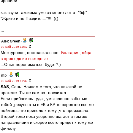
иронией...
как звучит аксиома уже за много лет от "бф" -
"Жрите и не Пиздите...."!!!! (((
...
Alex Green
-
02 май 2019 11:47
Межтуровое, постпасхальное:
Болгария, яйца,
в прошедшие выходные
.
...Опыт перениматься будет?:)
mp
-
02 май 2019 11:32
SAS
, Сань. Начнем с того, что никакой не
протеже. Ты же сам вот посчитал.
Если прибавишь туда , умышленно забытые
тобой ,результаты в ЕК и КР то вероятно все же
поймешь что привело к тому ,что произошло.
Второй тоже пока уверенно шагает в том же
направлениии и скорее всего придет к тому же
финалу