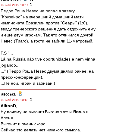
02 май 2019 10:57
Педро Роша Невес не попал в заявку
"Крузейро" на вчерашний домашний матч
чемпионата Бразилии против "Сеары" (1:0),
ввиду тренерского решения дать отдохнуть ему
и ещё двум игрокам. Так что отличился другой
Невес (Тиаго), а гости не забили 11-метровый.
P.S "...
Lá na Rússia não tive oportunidades e nem vinha
jogando...
..." (Педро Роша Невес двумя днями ранее, на
пресс-конференции).
...Не ной, играй и забивай:)
авоська
-
02 май 2019 10:48
AiltonD
,
Ну почему не выгонит.Выгонял же и Якина и
Аленя.
Выгонит и очень скоро.
Сейчас это делать нет никакого смысла.