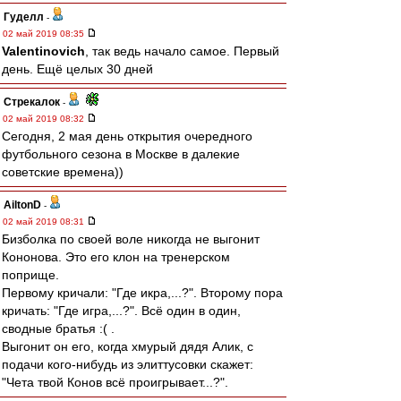
Гуделл
-
02 май 2019 08:35
Valentinovich
, так ведь начало самое. Первый
день. Ещё целых 30 дней
Стрекалок
-
02 май 2019 08:32
Сегодня, 2 мая день открытия очередного
футбольного сезона в Москве в далекие
советские времена))
AiltonD
-
02 май 2019 08:31
Бизболка по своей воле никогда не выгонит
Кононова. Это его клон на тренерском
поприще.
Первому кричали: "Где икра,...?". Второму пора
кричать: "Где игра,...?". Всё один в один,
сводные братья :( .
Выгонит он его, когда хмурый дядя Алик, с
подачи кого-нибудь из элиттусовки скажет:
"Чета твой Конов всё проигрывает...?".