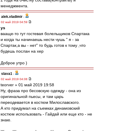
2 года на очистку состава(контракты) и
менеджмента.
alek.vladimir
-
02 май 2019 04:59
ys
вааще-то тут гостевая болельщиков Спартака
и когда ты начинаешь нести чушь " я - за
Спартак,а вы - нет" то будь готов к тому ,что
будешь послан на хер
Доброе утро )
slava1
-
02 май 2019 04:08
teorver » 01 май 2019 19:58
Ну, фраза про бесовскую одежду - она из
оригинальной пьесы, и там царь
переодевается в костюм Милославского.
А кто придумал на съемках динамовский
костюм использовать - Гайдай или еще кто - не
знаю.