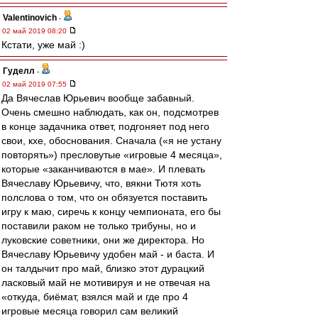
Valentinovich
-
02 май 2019 08:20
Кстати, уже май :)
Гуделл
-
02 май 2019 07:55
Да Вячеслав Юрьевич вообще забавный.
Очень смешно наблюдать, как он, подсмотрев
в конце задачника ответ, подгоняет под него
свои, кхе, обоснования. Сначала («я не устану
повторять») пресловутые «игровые 4 месяца»,
которые «заканчиваются в мае». И плевать
Вячеславу Юрьевичу, что, вякни Тютя хоть
полслова о том, что он обязуется поставить
игру к маю, сиречь к концу чемпионата, его бы
поставили раком не только трибуны, но и
луковские советники, они же директора. Но
Вячеславу Юрьевичу удобен май - и баста. И
он талдычит про май, близко этот дурацкий
ласковый май не мотивируя и не отвечая на
«откуда, биёмат, взялся май и где про 4
игровые месяца говорил сам великий