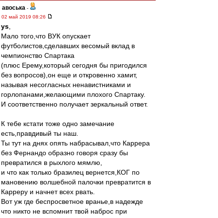
авоська
-
02 май 2019 08:26
ys
,
Мало того,что ВУК опускает
футболистов,сделавших весомый вклад в
чемпионство Спартака
(плюс Ерему,который сегодня бы пригодился
без вопросов),он еще и откровенно хамит,
называя несогласных ненавистниками и
горлопанами,желающими плохого Спартаку.
И соответственно получает зеркальный ответ.
К тебе кстати тоже одно замечание
есть,правдивый ты наш.
Ты тут на днях опять набрасывал,что Каррера
без Фернандо образно говоря сразу бы
превратился в рыхлого мямлю,
и что как только бразилец вернется,КОГ по
мановению волшебной палочки превратится в
Карреру и начнет всех рвать.
Вот уж где беспросветное вранье,в надежде
что никто не вспомнит твой наброс при