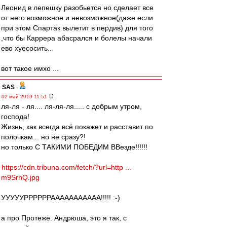
Леонид в лепешку разобьется но сделает все
от него возможное и невозможное(даже если
при этом Спартак вылетит в пердив) для того
,что бы Каррера абасрался и болелы начали
ево хуесосить..
вот такое имхо ...
SAS
-
02 май 2019 11:51
ля-ля - ля.... ля-ля-ля..... с добрым утром,
господа!
Жизнь, как всегда всё покажет и расставит по
полочкам... но не сразу?!
но только С ТАКИМИ ПОБЕДИМ ВВезде!!!!!!
https://cdn.tribuna.com/fetch/?url=http ...
m9SrhQ.jpg
УУУУУРРРРРРААААААААААА!!!!! :-)
а про Протеже. Андрюша, это я так, с